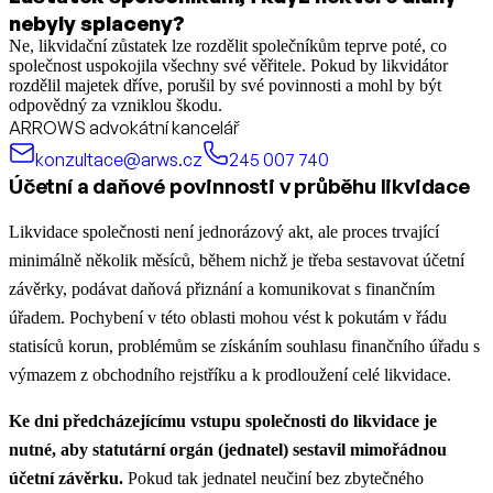
nebyly splaceny?
Ne, likvidační zůstatek lze rozdělit společníkům teprve poté, co
společnost uspokojila všechny své věřitele. Pokud by likvidátor
rozdělil majetek dříve, porušil by své povinnosti a mohl by být
odpovědný za vzniklou škodu.
ARROWS advokátní kancelář
konzultace@arws.cz
245 007 740
Účetní a daňové povinnosti v průběhu likvidace
Likvidace společnosti není jednorázový akt, ale proces trvající
minimálně několik měsíců, během nichž je třeba sestavovat účetní
závěrky, podávat daňová přiznání a komunikovat s finančním
úřadem. Pochybení v této oblasti mohou vést k pokutám v řádu
statisíců korun, problémům se získáním souhlasu finančního úřadu s
výmazem z obchodního rejstříku a k prodloužení celé likvidace.
Ke dni předcházejícímu vstupu společnosti do likvidace je
nutné, aby statutární orgán (jednatel) sestavil mimořádnou
účetní závěrku.
Pokud tak jednatel neučiní bez zbytečného