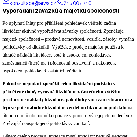
konzultace@arws.cz
245 007 740
Vypořádání závazků a majetku společnosti
Po uplynutí lhůty pro přihlášení pohledávek věřitelů začíná
likvidátor aktivně vypořádávat závazky společnosti. Zpeněžuje
majetek společnosti – prodává nemovitosti, vozidla, zásoby, vymáhá
pohledávky od dlužníků. Výtěžek z prodeje majetku používá k
úhradě nákladů likvidace, poté k uspokojení pohledávek
zaměstnanců (které mají přednostní postavení) a nakonec k
uspokojení pohledávek ostatních věřitelů.​
Pokud se nepodaří zpeněžit celou likvidační podstatu v
přiměřené době, vyrovná likvidátor z částečného výtěžku
přednostně náklady likvidace, pak dluhy vůči zaměstnancům a
teprve poté nabídne likvidátor věřitelům likvidační podstatu
na
úhradu dluhů obchodní korporace v poměru výše jejich pohledávek.
Zbývající neuspokojené pohledávky zanikají.
Během celého procesu likvidace musí likvidátor bedlivě sledovat,