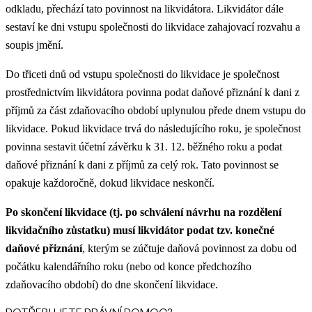
odkladu, přechází tato povinnost na likvidátora. Likvidátor dále
sestaví ke dni vstupu společnosti do likvidace zahajovací rozvahu a
soupis jmění.
Do třiceti dnů od vstupu společnosti do likvidace je společnost
prostřednictvím likvidátora povinna podat daňové přiznání k dani z
příjmů za část zdaňovacího období uplynulou přede dnem vstupu do
likvidace. Pokud likvidace trvá do následujícího roku, je společnost
povinna sestavit účetní závěrku k 31. 12. běžného roku a podat
daňové přiznání k dani z příjmů za celý rok. Tato povinnost se
opakuje každoročně, dokud likvidace neskončí.
Po skončení likvidace (tj. po schválení návrhu na rozdělení
likvidačního zůstatku) musí likvidátor podat tzv. konečné
daňové přiznání
, kterým se zúčtuje daňová povinnost za dobu od
počátku kalendářního roku (nebo od konce předchozího
zdaňovacího období) do dne skončení likvidace.​