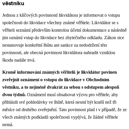
věstníku
Jednou z klíčových povinností likvidátora je informovat o vstupu
společnosti do likvidace všechny známé věřitele. Likvidátor se s
věřiteli seznámí především kontrolou účetní dokumentace a následně
jim oznámí vstup do likvidace bez zbytečného odkladu. Zákon sice
nestanovuje konkrétní lhůtu ani sankce za nedodržení této
povinnosti, ale obecná povinnost likvidátora nahradit vzniklou
škodu nadále trvá.​
Kromě informování známých věřitelů je likvidátor povinen
zveřejnit oznámení o vstupu do likvidace v Obchodním
věstníku, a to nejméně dvakrát za sebou s odstupem alespoň
dvou týdnů.
Oznámení musí obsahovat výzvu pro věřitele, aby
přihlásili své pohledávky ve lhůtě, která nesmí být kratší než tři
měsíce od druhého zveřejnění. Tato povinnost platí i v případě, že ze
všech známých podkladů společnosti vyplývá, že žádné věřitele
nemá.​