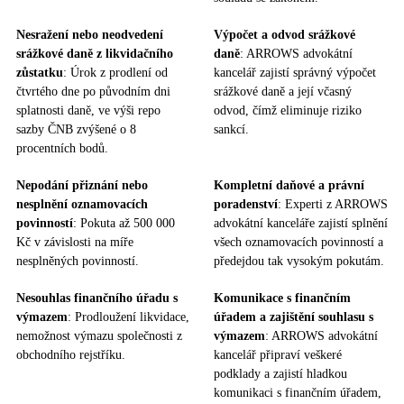
Nesražení nebo neodvedení
Výpočet a odvod srážkové
srážkové daně z likvidačního
daně
: ARROWS advokátní
zůstatku
: Úrok z prodlení od
kancelář zajistí správný výpočet
čtvrtého dne po původním dni
srážkové daně a její včasný
splatnosti daně, ve výši repo
odvod, čímž eliminuje riziko
sazby ČNB zvýšené o 8
sankcí.
procentních bodů​.
Nepodání přiznání nebo
Kompletní daňové a právní
nesplnění oznamovacích
poradenství
: Experti z ARROWS
povinností
: Pokuta až 500 000
advokátní kanceláře zajistí splnění
Kč v závislosti na míře
všech oznamovacích povinností a
nesplněných povinností.
předejdou tak vysokým pokutám.
Nesouhlas finančního úřadu s
Komunikace s finančním
výmazem
: Prodloužení likvidace,
úřadem a zajištění souhlasu s
nemožnost výmazu společnosti z
výmazem
: ARROWS advokátní
obchodního rejstříku.
kancelář připraví veškeré
podklady a zajistí hladkou
komunikaci s finančním úřadem,