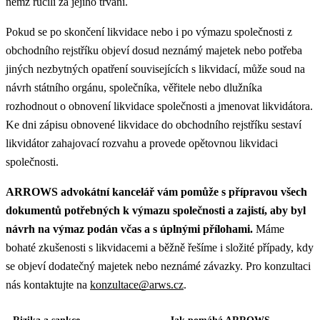
němž ručili za jejího trvání.​
Pokud se po skončení likvidace nebo i po výmazu společnosti z
obchodního rejstříku objeví dosud neznámý majetek nebo potřeba
jiných nezbytných opatření souvisejících s likvidací, může soud na
návrh státního orgánu, společníka, věřitele nebo dlužníka
rozhodnout o obnovení likvidace společnosti a jmenovat likvidátora.
Ke dni zápisu obnovené likvidace do obchodního rejstříku sestaví
likvidátor zahajovací rozvahu a provede opětovnou likvidaci
společnosti.
ARROWS advokátní kancelář vám pomůže s přípravou všech
dokumentů potřebných k výmazu společnosti a zajistí, aby byl
návrh na výmaz podán včas a s úplnými přílohami.
Máme
bohaté zkušenosti s likvidacemi a běžně řešíme i složité případy, kdy
se objeví dodatečný majetek nebo neznámé závazky. Pro konzultaci
nás kontaktujte na
konzultace@arws.cz
.