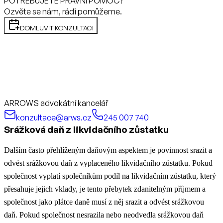
POTŘEBUJETE PRÁVNÍ POMOC?
Ozvěte se nám, rádi pomůžeme.
DOMLUVIT KONZULTACI
ARROWS advokátní kancelář
konzultace@arws.cz
245 007 740
Srážková daň z likvidačního zůstatku
Dalším často přehlíženým daňovým aspektem je povinnost srazit a
odvést srážkovou daň z vyplaceného likvidačního zůstatku. Pokud
společnost vyplatí společníkům podíl na likvidačním zůstatku, který
přesahuje jejich vklady, je tento přebytek zdanitelným příjmem a
společnost jako plátce daně musí z něj srazit a odvést srážkovou
daň. Pokud společnost nesrazila nebo neodvedla srážkovou daň