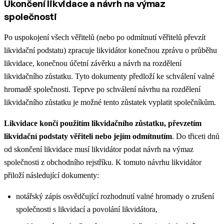
Ukončení likvidace a návrh na výmaz
společnosti
Po uspokojení všech věřitelů (nebo po odmítnutí věřitelů převzít
likvidační podstatu) zpracuje likvidátor konečnou zprávu o průběhu
likvidace, konečnou účetní závěrku a návrh na rozdělení
likvidačního zůstatku. Tyto dokumenty předloží ke schválení valné
hromadě společnosti. Teprve po schválení návrhu na rozdělení
likvidačního zůstatku je možné tento zůstatek vyplatit společníkům.
Likvidace končí použitím likvidačního zůstatku, převzetím
likvidační podstaty věřiteli nebo jejím odmítnutím
. Do třiceti dnů
od skončení likvidace musí likvidátor podat návrh na výmaz
společnosti z obchodního rejstříku. K tomuto návrhu likvidátor
přiloží následující dokumenty:​
notářský zápis osvědčující rozhodnutí valné hromady o zrušení
společnosti s likvidací a povolání likvidátora,