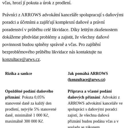
včas, hrozí jí pokuta a úrok z prodlení.
Právníci z ARROWS advokátní kanceláře spolupracují s daňovými
poradci a účetními a zajišťují komplexní daňové a právní
poradenství v průběhu celé likvidace. Díky letitým zkušenostem
dokážeme předvídat problémy a zajistit, že všechny daňové
povinnosti budou splněny správně a včas. Pro zajištění
bezproblémového průběhu likvidace nás kontaktujte na
konzultace@arws.cz
.
Rizika a sankce
Jak pomáhá ARROWS
(
konzultace@arws.cz
)
Opožděné podání daňového
Příprava a včasné podání
přiznání
: Pokuta 0,05%
daňových přiznání
: Advokáti z
stanovené daně za každý den
ARROWS advokátní kanceláře ve
prodlení, nejvýše 5% stanovené
spolupráci s daňovými poradci
daně, minimálně 1 000 Kč,
zajistí, že všechna daňová
maximálně 300 000 Kč.
přiznání budou podána včas a v
souladu se zákonem.