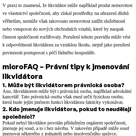
V praxi to znamená, že likvidátor může například prodat nemovitost
ve vlastnictví společnosti, aby získal prostředky na uhrazení dluhů
věřitelům, nemůže však takovouto nemovitost zatížit služebností
nebo vstupovat do nových obchodních vztahů, které by naopak
činnost společnosti rozšiřovaly. Porušení tohoto pravidla může vést
k odpovědnosti likvidátora za vzniklou škodu, stejně jako porušení
povinnosti postupovat s péčí řádného hospodáře.​
microFAQ – Právní tipy k jmenování
likvidátora
1
.
Může být likvidátorem právnická osoba?
Ano, likvidátorem může být i právnická osoba, například advokátní
kancelář. Tato právnická osoba však musí určit fyzickou osobu,
která bude jejím jménem funkci likvidátora fakticky vykonávat.
2
.
Kdo jmenuje likvidátora, pokud to neudělají
společníci?
Pokud nebyl likvidátor povolán příslušným orgánem společnosti,
jmenuje jej soud, a to i bez návrhu. V takovém případě může soud
jmenovat některého z jednatelů nebo insolvenčního správce.​