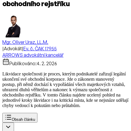
obchodního rejstříku
Mgr. Oliver Uraz, LL.M.
|
Advokát
|
Ev. č. ČAK 17955
ARROWS advokátní kancelář
Publikováno:
4. 2. 2026
Likvidace společnosti je proces, kterým podnikatelé zařizují legální
ukončení své obchodní korporace. Jde o zákonem stanovený
postup, při němž dochází k vypořádání všech majetkových vztahů,
uhrazení dluhů věřitelům a nakonec k výmazu společnosti z
obchodního rejstříku. V tomto článku najdete ucelený pohled na
jednotlivé kroky likvidace i na kritická místa, kde se nejsnáze udělají
chyby vedoucí k pokutám nebo průtahům.​
Obsah článku