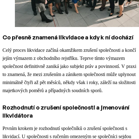
Co přesně znamená likvidace a kdy k ní dochází
Celý proces likvidace začíná okamžikem zrušení společnosti a končí
jejím výmazem z obchodního rejstříku. Teprve tímto výmazem
společnost definitivně zaniká jako subjekt práv a povinností. V praxi
to znamená, že mezi zrušením a zánikem společnosti může uplynout
minimálně čtyři až pět měsíců, někdy však i roky, záleží na složitosti
majetkových poměrů a případných soudních sporů.​
Rozhodnutí o zrušení společnosti a jmenování
likvidátora
Prvním krokem je rozhodnutí společníků o zrušení společnosti s
likvidací. U společnosti s ručením omezeným se společníci sejdou