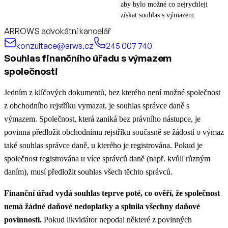
aby bylo možné co nejrychleji
získat souhlas s výmazem.
ARROWS advokátní kancelář
konzultace@arws.cz
245 007 740
Souhlas finančního úřadu s výmazem
společnosti
Jedním z klíčových dokumentů, bez kterého není možné společnost
z obchodního rejstříku vymazat, je souhlas správce daně s
výmazem. Společnost, která zaniká bez právního nástupce, je
povinna předložit obchodnímu rejstříku současně se žádostí o výmaz
také souhlas správce daně, u kterého je registrována. Pokud je
společnost registrována u více správců daně (např. kvůli různým
daním), musí předložit souhlas všech těchto správců.​
Finanční úřad vydá souhlas teprve poté, co ověří, že společnost
nemá žádné daňové nedoplatky a splnila všechny daňové
povinnosti.
Pokud likvidátor nepodal některé z povinných