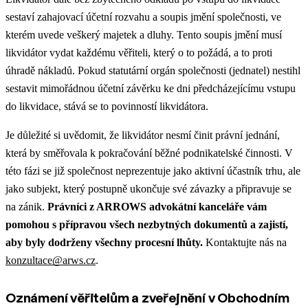
sestaví zahajovací účetní rozvahu a soupis jmění společnosti, ve
kterém uvede veškerý majetek a dluhy. Tento soupis jmění musí
likvidátor vydat každému věřiteli, který o to požádá, a to proti
úhradě nákladů. Pokud statutární orgán společnosti (jednatel) nestihl
sestavit mimořádnou účetní závěrku ke dni předcházejícímu vstupu
do likvidace, stává se to povinností likvidátora.​
Je důležité si uvědomit, že likvidátor nesmí činit právní jednání,
která by směřovala k pokračování běžné podnikatelské činnosti. V
této fázi se již společnost neprezentuje jako aktivní účastník trhu, ale
jako subjekt, který postupně ukončuje své závazky a připravuje se
na zánik.
Právníci z ARROWS advokátní kanceláře vám
pomohou s přípravou všech nezbytných dokumentů a zajistí,
aby byly dodrženy všechny procesní lhůty.
Kontaktujte nás na
konzultace@arws.cz
.
Oznámení věřitelům a zveřejnění v Obchodním