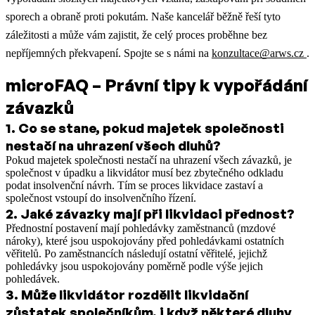
sporech a obraně proti pokutám. Naše kancelář běžně řeší tyto
záležitosti a může vám zajistit, že celý proces proběhne bez
nepříjemných překvapení. Spojte se s námi na
konzultace@arws.cz
.
microFAQ – Právní tipy k vypořádání
závazků
1
.
Co se stane, pokud majetek společnosti
nestačí na uhrazení všech dluhů?
Pokud majetek společnosti nestačí na uhrazení všech závazků, je
společnost v úpadku a likvidátor musí bez zbytečného odkladu
podat insolvenční návrh. Tím se proces likvidace zastaví a
společnost vstoupí do insolvenčního řízení.​
2
.
Jaké závazky mají při likvidaci přednost?
Přednostní postavení mají pohledávky zaměstnanců (mzdové
nároky), které jsou uspokojovány před pohledávkami ostatních
věřitelů. Po zaměstnancích následují ostatní věřitelé, jejichž
pohledávky jsou uspokojovány poměrně podle výše jejich
pohledávek.​
3
.
Může likvidátor rozdělit likvidační
zůstatek společníkům, i když některé dluhy