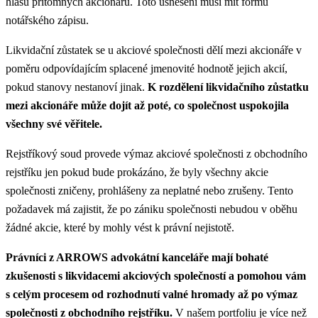
hlasů přítomných akcionářů. Toto usnesení musí mít formu
notářského zápisu.​
Likvidační zůstatek se u akciové společnosti dělí mezi akcionáře v
poměru odpovídajícím splacené jmenovité hodnotě jejich akcií,
pokud stanovy nestanoví jinak.
K rozdělení likvidačního zůstatku
mezi akcionáře může dojít až poté, co společnost uspokojila
všechny své věřitele.
Rejstříkový soud provede výmaz akciové společnosti z obchodního
rejstříku jen pokud bude prokázáno, že byly všechny akcie
společnosti zničeny, prohlášeny za neplatné nebo zrušeny. Tento
požadavek má zajistit, že po zániku společnosti nebudou v oběhu
žádné akcie, které by mohly vést k právní nejistotě.
Právníci z ARROWS advokátní kanceláře mají bohaté
zkušenosti s likvidacemi akciových společností a pomohou vám
s celým procesem od rozhodnutí valné hromady až po výmaz
společnosti z obchodního rejstříku.
V našem portfoliu je více než