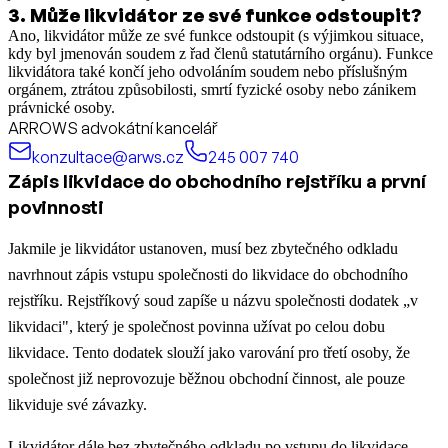
3
.
Může likvidátor ze své funkce odstoupit?
Ano, likvidátor může ze své funkce odstoupit (s výjimkou situace,
kdy byl jmenován soudem z řad členů statutárního orgánu). Funkce
likvidátora také končí jeho odvoláním soudem nebo příslušným
orgánem, ztrátou způsobilosti, smrtí fyzické osoby nebo zánikem
právnické osoby.
ARROWS advokátní kancelář
konzultace@arws.cz
245 007 740
Zápis likvidace do obchodního rejstříku a první
povinnosti
Jakmile je likvidátor ustanoven, musí bez zbytečného odkladu
navrhnout zápis vstupu společnosti do likvidace do obchodního
rejstříku. Rejstříkový soud zapíše u názvu společnosti dodatek „v
likvidaci", který je společnost povinna užívat po celou dobu
likvidace. Tento dodatek slouží jako varování pro třetí osoby, že
společnost již neprovozuje běžnou obchodní činnost, ale pouze
likviduje své závazky.​
Likvidátor dále bez zbytečného odkladu po vstupu do likvidace