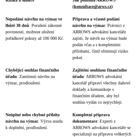
Rizika a sankce
Jak pomáhá ARROWS
(
konzultace@arws.cz
)
Nepodání návrhu na výmaz ve
Příprava a včasné podání
lhůtě 30 dnů
: Porušení zákonné
návrhu na výmaz
: Právníci z
povinnosti, možnost uložení
ARROWS advokátní kanceláře
pořádkové pokuty až 100 000 Kč.
zajistí, že návrh na výmaz bude
podán včas a s kompletními
přílohami, čímž eliminují riziko
pokut.
Chybějící souhlas finančního
Zajištění souhlasu finančního
úřadu
: Zamítnutí návrhu na
úřadu
: ARROWS advokátní
výmaz, prodloužení.​
kancelář připraví všechny daňové
doklady a komunikuje s
finančním úřadem, aby byl
souhlas vydán co nejrychleji.
Neúplné nebo chybné přílohy
Kompletní příprava
návrhu na výmaz
: Výzva soudu
dokumentace
: Experti z
k doplnění, prodloužení.​
ARROWS advokátní kanceláře se
specializují na přípravu veškerých