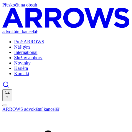
Přeskočit na obsah
advokátní kancelář
Proč ARROWS
Náš tým
International
Služby a obory
Novinky
Kariéra
Kontakt
CZ
ARROWS advokátní kancelář