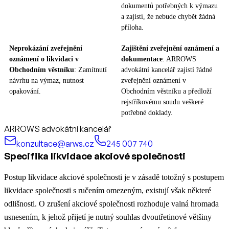
dokumentů potřebných k výmazu
a zajistí, že nebude chybět žádná
příloha.
Neprokázání zveřejnění
Zajištění zveřejnění oznámení a
oznámení o likvidaci v
dokumentace
: ARROWS
Obchodním věstníku
: Zamítnutí
advokátní kancelář zajistí řádné
návrhu na výmaz, nutnost
zveřejnění oznámení v
opakování.​
Obchodním věstníku a předloží
rejstříkovému soudu veškeré
potřebné doklady.
ARROWS advokátní kancelář
konzultace@arws.cz
245 007 740
Specifika likvidace akciové společnosti
Postup likvidace akciové společnosti je v zásadě totožný s postupem
likvidace společnosti s ručením omezeným, existují však některé
odlišnosti. O zrušení akciové společnosti rozhoduje valná hromada
usnesením, k jehož přijetí je nutný souhlas dvoutřetinové většiny