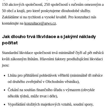
150 akciových společností, 250 společností s ručením omezeným a
50 obcí a krajů, pro které poskytujeme dlouhodobé služby.
Zakládáme si na rychlosti a vysoké kvalitě. Pro konzultaci nás
kontaktujte na
konzultace@arws.cz
.
Jak dlouho trvá likvidace a s jakými náklady
počítat
Standardní likvidace společnosti trvá minimálně čtyři až pět měsíců
kvůli zákonným lhůtám. Hlavními faktory prodlužujícími likvidaci
jsou:​
Lhůta pro přihlášení pohledávek věřitelů (minimálně tři měsíce
od druhého zveřejnění v Obchodním věstníku),​
Čekání na souhlas finančního úřadu s výmazem (obvykle
několik týdnů, může trvat i déle),
Vypořádání složitých majetkových vztahů, soudní spory,