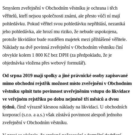
Smyslem zveřejnění v Obchodním věstníku je ochrana i těch
věřitelů, kteří nejsou společnosti známi, ale přesto vůči ní mají
pohledávku. Pokud věřitel svou pohledávku nepřihlásí, nezaniká
jeho pohledávka, ale hrozí mu riziko, že nebude uspokojena,
protože likvidátor bude rozdělen majetek mezi přihlášené věřitele.
Náklady na dvě povinná zveřejnění v Obchodním věstníku činí
obvykle kolem 1 800 Kč bez DPH (za předpokladu, že je
objednávka vložena přes webový formulář).
Od srpna 2019 mají spolky a jiné právnické osoby zapisované
mimo obchodní rejstřík možnost místo zveřejnění v Obchodním
věstníku splnit tuto povinnost uveřejněním vstupu do likvidace
ve veřejném rejstříku po dobu nejméně tří měsíců a dvou
týdnů
, čímž výrazně klesnou náklady na likvidaci. U obchodních
korporací (s.r.o. a a.s.) však zůstává povinnost alespoň jednoho
zveřejnění v Obchodním věstníku.