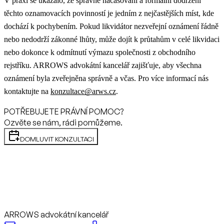
V praxi se ukázalo, že správné načasování a formální dodržení
těchto oznamovacích povinností je jedním z nejčastějších míst, kde
dochází k pochybením. Pokud likvidátor nezveřejní oznámení řádně
nebo nedodrží zákonné lhůty, může dojít k průtahům v celé likvidaci
nebo dokonce k odmítnutí výmazu společnosti z obchodního
rejstříku. ARROWS advokátní kancelář zajišťuje, aby všechna
oznámení byla zveřejněna správně a včas. Pro více informací nás
kontaktujte na
konzultace@arws.cz
.
POTŘEBUJETE PRÁVNÍ POMOC?
Ozvěte se nám, rádi pomůžeme.
DOMLUVIT KONZULTACI
ARROWS advokátní kancelář