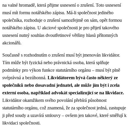
na valné hromadě, která přijme usnesení o zrušení. Toto usnesení
musí mít formu notářského zápisu. Má-li společnost jediného
společníka, rozhoduje o zrušení samozřejmě on sám, opět formou
notářského zápisu. U akciové společnosti je pro přijetí takového
usnesení nutný souhlas dvoutřetinové většiny hlasů přítomných
akcionářů.​
Současně s rozhodnutím o zrušení musí být jmenován likvidátor.
Tím může být fyzická nebo právnická osoba, která splňuje
podmínky pro výkon funkce statutárního orgánu – musí být plně
svéprávná a bezúhonná.
Likvidátorem bývá často některý ze
společníků nebo dosavadní jednatel, ale může jím být i zcela
externí osoba, například advokát specializující se na likvidace.
Likvidátor okamžikem svého povolání přebírá působnost
statutárního orgánu, což znamená, že za společnost jedná, zastupuje
ji před soudy a uzavírá smlouvy – ovšem jen takové, které směřují k
likvidaci společnosti.​