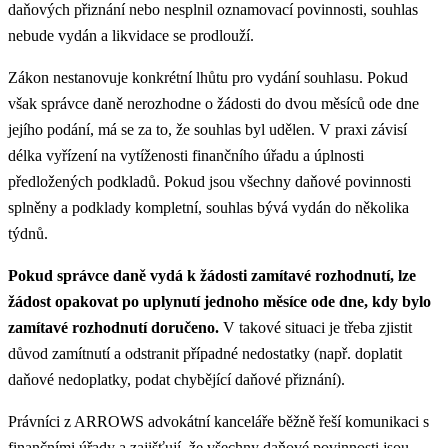
daňových přiznání nebo nesplnil oznamovací povinnosti, souhlas
nebude vydán a likvidace se prodlouží.
Zákon nestanovuje konkrétní lhůtu pro vydání souhlasu. Pokud
však správce daně nerozhodne o žádosti do dvou měsíců ode dne
jejího podání, má se za to, že souhlas byl udělen. V praxi závisí
délka vyřízení na vytíženosti finančního úřadu a úplnosti
předložených podkladů. Pokud jsou všechny daňové povinnosti
splněny a podklady kompletní, souhlas bývá vydán do několika
týdnů.​
Pokud správce daně vydá k žádosti zamítavé rozhodnutí, lze
žádost opakovat po uplynutí jednoho měsíce ode dne, kdy bylo
zamítavé rozhodnutí doručeno.
V takové situaci je třeba zjistit
důvod zamítnutí a odstranit případné nedostatky (např. doplatit
daňové nedoplatky, podat chybějící daňové přiznání).
Právníci z ARROWS advokátní kanceláře běžně řeší komunikaci s
finančními úřady a zajišťují, že všechny daňové povinnosti jsou