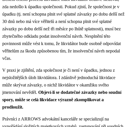
zda nedošlo k úpadku společnosti. Pokud zjistí, že společnost je v
úpadku (tj. není schopna plnit své splatné závazky po dobu delší než
30 dnů nebo má více věřitelů a není schopna plnit své splatné
závazky po dobu delší než tři měsíce po lhůtě splatnosti), musí bez
zbytečného odkladu podat insolvenční návrh. Nesplnění této
povinnosti může vést k tomu, že likvidátor bude osobně odpovídat
věřitelům za škodu způsobenou tím, že insolvenční návrh nepodal
včas.​
V praxi je zjištění, zda společnost je či není v úpadku, jednou z
nejsložitějších úloh likvidátora. I zdánlivě jednoduchá likvidace
může skrývat závazky, o nichž likvidátor v okamžiku svého
jmenování nevěděl.
Objeví-li se dodatečné závazky nebo soudní
spory, může se celá likvidace výrazně zkomplikovat a
prodloužit.
Právníci z ARROWS advokátní kanceláře se specializují na
vypořádání složitých majetkových vztahů, zastupování při soudních