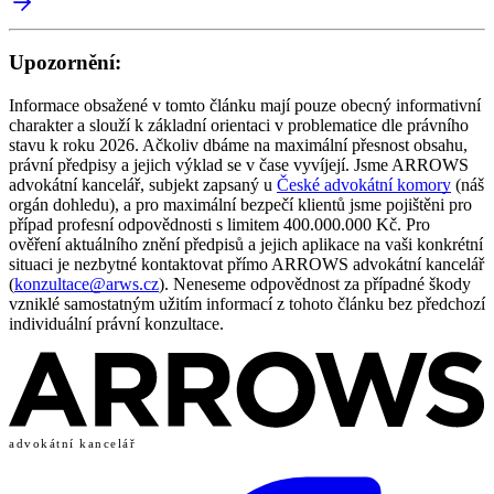
insolvenční návrhy, připravuje a vyjednává reorganizace či
moratoria s věřiteli.
Upozornění:
Informace obsažené v tomto článku mají pouze obecný informativní
charakter a slouží k základní orientaci v problematice dle právního
stavu k roku 2026. Ačkoliv dbáme na maximální přesnost obsahu,
právní předpisy a jejich výklad se v čase vyvíjejí. Jsme ARROWS
advokátní kancelář, subjekt zapsaný u
České advokátní komory
(náš
orgán dohledu), a pro maximální bezpečí klientů jsme pojištěni pro
případ profesní odpovědnosti s limitem 400.000.000 Kč. Pro
ověření aktuálního znění předpisů a jejich aplikace na vaši konkrétní
situaci je nezbytné kontaktovat přímo ARROWS advokátní kancelář
(
konzultace@arws.cz
). Neneseme odpovědnost za případné škody
vzniklé samostatným užitím informací z tohoto článku bez předchozí
individuální právní konzultace.
advokátní kancelář