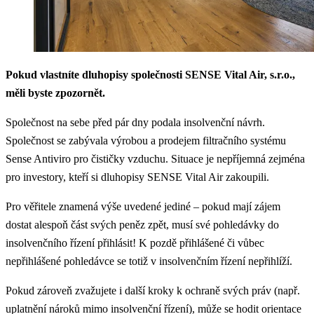
Pokud vlastníte dluhopisy společnosti SENSE Vital Air, s.r.o.,
měli byste zpozornět.
Společnost na sebe před pár dny podala insolvenční návrh.
Společnost se zabývala výrobou a prodejem filtračního systému
Sense Antiviro pro čističky vzduchu. Situace je nepříjemná zejména
pro investory, kteří si dluhopisy SENSE Vital Air zakoupili.
Pro věřitele znamená výše uvedené jediné – pokud mají zájem
dostat alespoň část svých peněz zpět, musí své pohledávky do
insolvenčního řízení přihlásit! K pozdě přihlášené či vůbec
nepřihlášené pohledávce se totiž v insolvenčním řízení nepřihlíží.
Pokud zároveň zvažujete i další kroky k ochraně svých práv (např.
uplatnění nároků mimo insolvenční řízení), může se hodit orientace