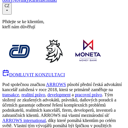
obory
Novinky
Kariéra
Kontakt
CZ
Přidejte se ke klientům,
kteří nám důvěřují
DOMLUVIT KONZULTACI
Pod společnou značkou
ARROWS
působí přední česká advokátní
kancelář založená v roce 2018, která se primárně zaměřuje na
transakce
,
realitní právo
,
development
a
pracovní právo
. Tým
složený ze zkušených advokátů, právníků, daňových poradců a
účetních garantuje odborné řešení komplexních problémů
podnikatelů, realitních kanceláří, firem, developerů, investorů a
zahraničních klientů. ARROWS má vlastní mezinárodní síť
ARROWS international
, díky které pomáhá klientům po celém
světě. Vlastní tým vývojářů pomáhá být špičkou v použitých