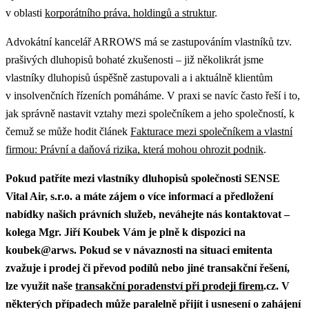
v oblasti
korporátního práva, holdingů a struktur
.
Advokátní kancelář ARROWS má se zastupováním vlastníků tzv.
prašivých dluhopisů bohaté zkušenosti – již několikrát jsme
vlastníky dluhopisů úspěšně zastupovali a i aktuálně klientům
v insolvenčních řízeních pomáháme.
V praxi se navíc často řeší i to,
jak správně nastavit vztahy mezi společníkem a jeho společností, k
čemuž se může hodit článek
Fakturace mezi společníkem a vlastní
firmou: Právní a daňová rizika, která mohou ohrozit podnik
.
Pokud patříte mezi vlastníky dluhopisů společnosti
SENSE
Vital Air, s.r.o.
a máte zájem o více informací a předložení
nabídky našich právních služeb, neváhejte nás kontaktovat –
kolega Mgr. Jiří Koubek Vám je plně k dispozici na
koubek@arws.
Pokud se v návaznosti na situaci emitenta
zvažuje i prodej či převod podílů nebo jiné transakční řešení,
lze využít naše
transakční poradenství při prodeji firem
.
cz.
V
některých případech může paralelně přijít i usnesení o zahájení