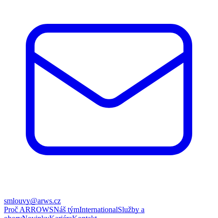
smlouvy@arws.cz
Proč ARROWS
Náš tým
International
Služby a