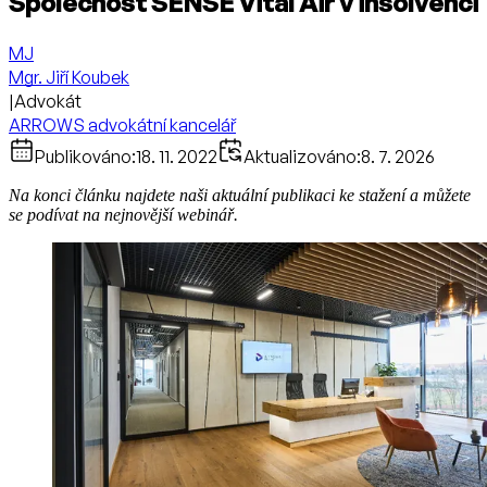
Společnost SENSE Vital Air v insolvenci
MJ
Mgr. Jiří Koubek
|
Advokát
ARROWS advokátní kancelář
Publikováno:
18. 11. 2022
Aktualizováno:
8. 7. 2026
Na konci článku najdete naši aktuální publikaci ke stažení a můžete
se podívat na nejnovější webinář.