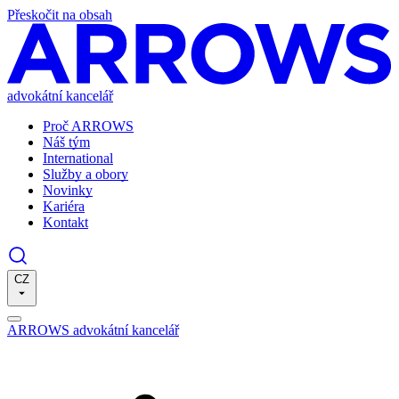
Přeskočit na obsah
advokátní kancelář
Proč ARROWS
Náš tým
International
Služby a obory
Novinky
Kariéra
Kontakt
CZ
ARROWS advokátní kancelář