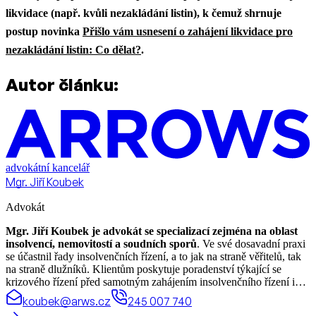
likvidace (např. kvůli nezakládání listin), k čemuž shrnuje
postup novinka
Přišlo vám usnesení o zahájení likvidace pro
nezakládání listin: Co dělat?
.
Autor článku:
advokátní kancelář
Mgr. Jiří Koubek
Advokát
Mgr. Jiří Koubek je advokát se specializací zejména na oblast
insolvencí, nemovitostí a soudních sporů
. Ve své dosavadní praxi
se účastnil řady insolvenčních řízení, a to jak na straně věřitelů, tak
na straně dlužníků. Klientům poskytuje poradenství týkající se
krizového řízení před samotným zahájením insolvenčního řízení i
během něj. Zastupuje klienty v incidenčních sporech, ve
koubek@arws.cz
245 007 740
věřitelských výborech a na schůzích věřitelů, zpracovává