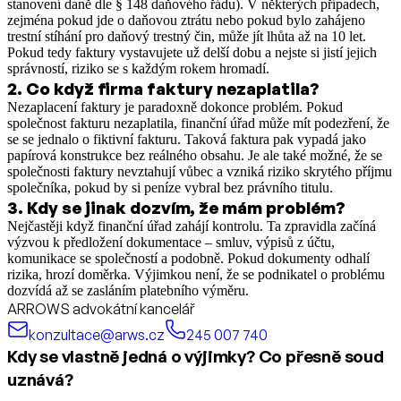
stanovení daně dle § 148 daňového řádu). V některých případech,
zejména pokud jde o daňovou ztrátu nebo pokud bylo zahájeno
trestní stíhání pro daňový trestný čin, může jít lhůta až na 10 let.
Pokud tedy faktury vystavujete už delší dobu a nejste si jistí jejich
správností, riziko se s každým rokem hromadí.
2
.
Co když firma faktury nezaplatila?
Nezaplacení faktury je paradoxně dokonce problém. Pokud
společnost fakturu nezaplatila, finanční úřad může mít podezření, že
se se jednalo o fiktivní fakturu. Taková faktura pak vypadá jako
papírová konstrukce bez reálného obsahu. Je ale také možné, že se
společnosti faktury nevztahují vůbec a vzniká riziko skrytého příjmu
společníka, pokud by si peníze vybral bez právního titulu.
3
.
Kdy se jinak dozvím, že mám problém?
Nejčastěji když finanční úřad zahájí kontrolu. Ta zpravidla začíná
výzvou k předložení dokumentace – smluv, výpisů z účtu,
komunikace se společností a podobně. Pokud dokumenty odhalí
rizika, hrozí doměrka. Výjimkou není, že se podnikatel o problému
dozvídá až se zasláním platebního výměru.
ARROWS advokátní kancelář
konzultace@arws.cz
245 007 740
Kdy se vlastně jedná o výjimky? Co přesně soud
uznává?