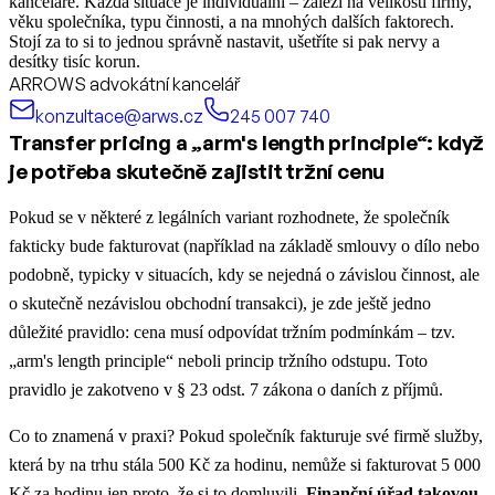
kanceláře. Každá situace je individuální – záleží na velikosti firmy,
věku společníka, typu činnosti, a na mnohých dalších faktorech.
Stojí za to si to jednou správně nastavit, ušetříte si pak nervy a
desítky tisíc korun.
ARROWS advokátní kancelář
konzultace@arws.cz
245 007 740
Transfer pricing a „arm's length principle“: když
je potřeba skutečně zajistit tržní cenu
Pokud se v některé z legálních variant rozhodnete, že společník
fakticky bude fakturovat (například na základě smlouvy o dílo nebo
podobně, typicky v situacích, kdy se nejedná o závislou činnost, ale
o skutečně nezávislou obchodní transakci), je zde ještě jedno
důležité pravidlo: cena musí odpovídat tržním podmínkám – tzv.
„arm's length principle“ neboli princip tržního odstupu. Toto
pravidlo je zakotveno v § 23 odst. 7 zákona o daních z příjmů.
Co to znamená v praxi? Pokud společník fakturuje své firmě služby,
která by na trhu stála 500 Kč za hodinu, nemůže si fakturovat 5 000
Kč za hodinu jen proto, že si to domluvili.
Finanční úřad takovou