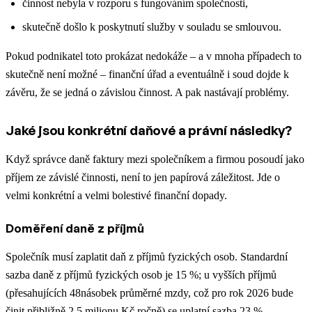
činnost nebyla v rozporu s fungováním společnosti,
skutečně došlo k poskytnutí služby v souladu se smlouvou.
Pokud podnikatel toto prokázat nedokáže – a v mnoha případech to
skutečně není možné – finanční úřad a eventuálně i soud dojde k
závěru, že se jedná o závislou činnost. A pak nastávají problémy.
Jaké jsou konkrétní daňové a právní následky?
Když správce daně faktury mezi společníkem a firmou posoudí jako
příjem ze závislé činnosti, není to jen papírová záležitost. Jde o
velmi konkrétní a velmi bolestivé finanční dopady.
Doměření daně z příjmů
Společník musí zaplatit daň z příjmů fyzických osob. Standardní
sazba daně z příjmů fyzických osob je 15 %; u vyšších příjmů
(přesahujících 48násobek průměrné mzdy, což pro rok 2026 bude
činit přibližně 2,5 milionu Kč ročně) se uplatní sazba 23 %.