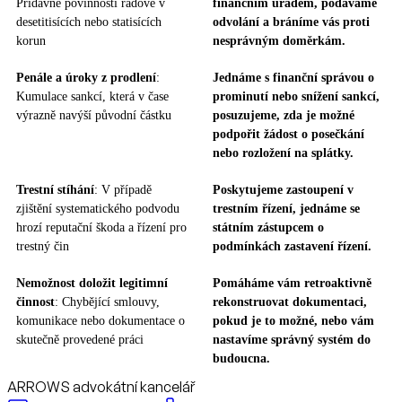
Přídavné povinnosti řádově v
finančním úřadem, podáváme
desetitisících nebo statisících
odvolání a bráníme vás proti
korun
nesprávným doměrkám.
Penále a úroky z prodlení
:
Jednáme s finanční správou o
Kumulace sankcí, která v čase
prominutí nebo snížení sankcí,
výrazně navýší původní částku
posuzujeme, zda je možné
podpořit žádost o posečkání
nebo rozložení na splátky.
Trestní stíhání
: V případě
Poskytujeme zastoupení v
zjištění systematického podvodu
trestním řízení, jednáme se
hrozí reputační škoda a řízení pro
státním zástupcem o
trestný čin
podmínkách zastavení řízení.
Nemožnost doložit legitimní
Pomáháme vám retroaktivně
činnost
: Chybějící smlouvy,
rekonstruovat dokumentaci,
komunikace nebo dokumentace o
pokud je to možné, nebo vám
skutečně provedené práci
nastavíme správný systém do
budoucna.
ARROWS advokátní kancelář