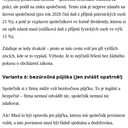
práci, ale podíl na zisku společnosti. Tento zisk je nejprve zdaněn na
úrovni společnosti (pro rok 2026 činí daň z příjmů právnických osob
21 %), a poté je vyplacen společníkovi ve formě dividendy, kterou si
on opět zdanit musí (srážková daň z příjmů fyzických osob ve výši
15 %).
Zdaňuje se tedy dvakrát – proto se tuto cestu volí jen při vyšších
ziscích, kde se to vyplatí. Výhoda: Je to nejčistší řešení bez žádného
pokusu o obcházení zákona.
Varianta 6: bezúročná půjčka (jen zvlášť opatrně!)
Společník si z firmy může vzít bezúročnou půjčku. To je legální a
bezpečné – firma nemusí odvádět nic, společník nemusí nic
zdaňovat.
Ale: Musí to být opravdu jen půjčka, kterou má společník povinnost
vrátit, a tato povinnost musí být řádně sjednána a dodržována.