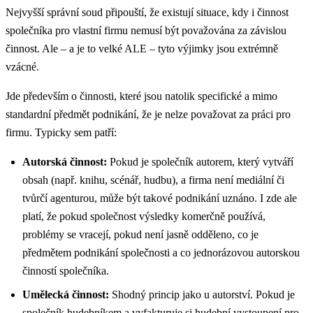
Nejvyšší správní soud připouští, že existují situace, kdy i činnost
společníka pro vlastní firmu nemusí být považována za závislou
činnost. Ale – a je to velké ALE – tyto výjimky jsou extrémně
vzácné.
Jde především o činnosti, které jsou natolik specifické a mimo
standardní předmět podnikání, že je nelze považovat za práci pro
firmu. Typicky sem patří:
Autorská činnost:
Pokud je společník autorem, který vytváří
obsah (např. knihu, scénář, hudbu), a firma není mediální či
tvůrčí agenturou, může být takové podnikání uznáno. I zde ale
platí, že pokud společnost výsledky komerčně používá,
problémy se vracejí, pokud není jasně odděleno, co je
předmětem podnikání společnosti a co jednorázovou autorskou
činností společníka.
Umělecká činnost:
Shodný princip jako u autorství. Pokud je
společník hudebníkem a vyfakturuje si hudební vystoupení pro