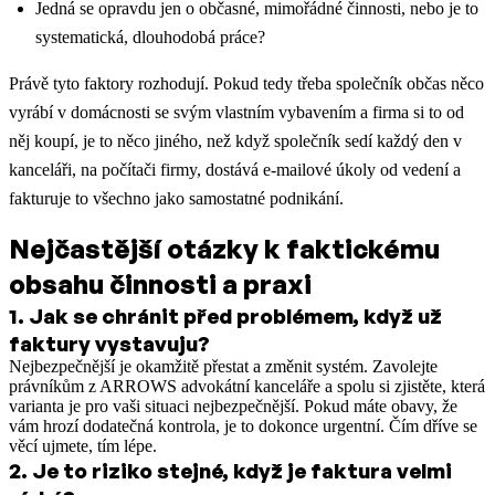
Jedná se opravdu jen o občasné, mimořádné činnosti, nebo je to
systematická, dlouhodobá práce?
Právě tyto faktory rozhodují. Pokud tedy třeba společník občas něco
vyrábí v domácnosti se svým vlastním vybavením a firma si to od
něj koupí, je to něco jiného, než když společník sedí každý den v
kanceláři, na počítači firmy, dostává e-mailové úkoly od vedení a
fakturuje to všechno jako samostatné podnikání.
Nejčastější otázky k faktickému
obsahu činnosti a praxi
1
.
Jak se chránit před problémem, když už
faktury vystavuju?
Nejbezpečnější je okamžitě přestat a změnit systém. Zavolejte
právníkům z ARROWS advokátní kanceláře a spolu si zjistěte, která
varianta je pro vaši situaci nejbezpečnější. Pokud máte obavy, že
vám hrozí dodatečná kontrola, je to dokonce urgentní. Čím dříve se
věcí ujmete, tím lépe.
2
.
Je to riziko stejné, když je faktura velmi