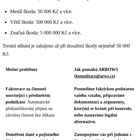
Menší škoda: 50 000 Kč a více.
Větší škoda: 500 000 Kč a více.
Značná škoda: 5 000 000 Kč a více.
Trestní stíhání je zahájeno až při dosažení škody nejméně 50 000
Kč.
Možné problémy
Jak pomáhá ARROWS
(
konzultace@arws.cz
)
Fakturace za činnosti
Posoudíme faktickou podstatou
související s předmětem
vašeho vztahu, připravíme
podnikání
: Automatické
dokumentaci a argumenty,
překlasifikování příjmu na
kterými se bránit při kontrole,
závislou činnost bez důkazu
nebo nastavíme legální
alternativu.
Doměření daně a pojistného
:
Zastupujeme vás při jednání s