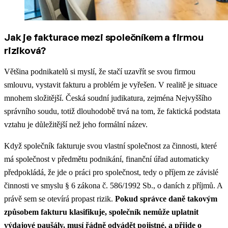
Jak je fakturace mezi společníkem a firmou
riziková?
Většina podnikatelů si myslí, že stačí uzavřít se svou firmou
smlouvu, vystavit fakturu a problém je vyřešen. V realitě je situace
mnohem složitější. Česká soudní judikatura, zejména Nejvyššího
správního soudu, totiž dlouhodobě trvá na tom, že faktická podstata
vztahu je důležitější než jeho formální název.
Když společník fakturuje svou vlastní společnost za činnosti, které
má společnost v předmětu podnikání, finanční úřad automaticky
předpokládá, že jde o práci pro společnost, tedy o příjem ze závislé
činnosti ve smyslu § 6 zákona č. 586/1992 Sb., o daních z příjmů. A
právě sem se otevírá propast rizik.
Pokud správce daně takovým
způsobem fakturu klasifikuje, společník nemůže uplatnit
výdajové paušály, musí řádně odvádět pojistné, a přijde o