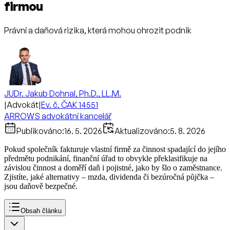
firmou
Právní a daňová rizika, která mohou ohrozit podnik
JUDr. Jakub Dohnal, Ph.D., LL.M.
|
Advokát
|
Ev. č. ČAK 14551
ARROWS advokátní kancelář
Publikováno:
16. 5. 2026
Aktualizováno:
5. 8. 2026
Pokud společník fakturuje vlastní firmě za činnost spadající do jejího
předmětu podnikání, finanční úřad to obvykle překlasifikuje na
závislou činnost a doměří daň i pojistné, jako by šlo o zaměstnance.
Zjistíte, jaké alternativy – mzda, dividenda či bezúročná půjčka –
jsou daňově bezpečné.
Obsah článku