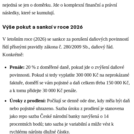
nejedná se jen o doměrku. Jde o komplexní finanční a právní
následky, které se kumulují.
Výše pokut a sankcí v roce 2026
V letošním roce (2026) se sankce za porušení daňových povinností
řídí přísnými pravidly zákona č. 280/2009 Sb., daňový řád.
Konkrétně:
Penále:
20 % z doměřené daně, pokud jde o zvýšení daňové
povinnosti. Pokud si tedy vyplatíte 300 000 Kč na neprokázané
faktuře, doměří se vám pojistné a daň celkem třeba 150 000 Kč,
a k tomu přidejte 30 000 Kč penále.
Úroky z prodlení:
Počítají se denně ode dne, kdy měla být daň
nebo pojistné uhrazeno. Sazba úroku z prodlení je stanovena
jako repo sazba České národní banky navýšená o 14
procentních bodů; tato sazba je variabilní a může vést k
rychlému nárůstu dlužné částky.