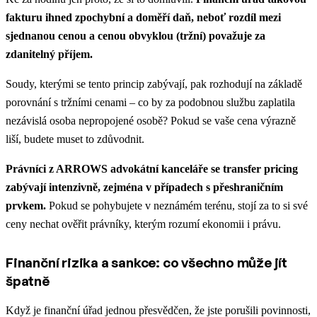
fakturu ihned zpochybní a doměří daň, neboť rozdíl mezi
sjednanou cenou a cenou obvyklou (tržní) považuje za
zdanitelný příjem.
Soudy, kterými se tento princip zabývají, pak rozhodují na základě
porovnání s tržními cenami – co by za podobnou službu zaplatila
nezávislá osoba nepropojené osobě? Pokud se vaše cena výrazně
liší, budete muset to zdůvodnit.
Právníci z ARROWS advokátní kanceláře se transfer pricing
zabývají intenzivně, zejména v případech s přeshraničním
prvkem.
Pokud se pohybujete v neznámém terénu, stojí za to si své
ceny nechat ověřit právníky, kterým rozumí ekonomii i právu.
Finanční rizika a sankce: co všechno může jít
špatně
Když je finanční úřad jednou přesvědčen, že jste porušili povinnosti,