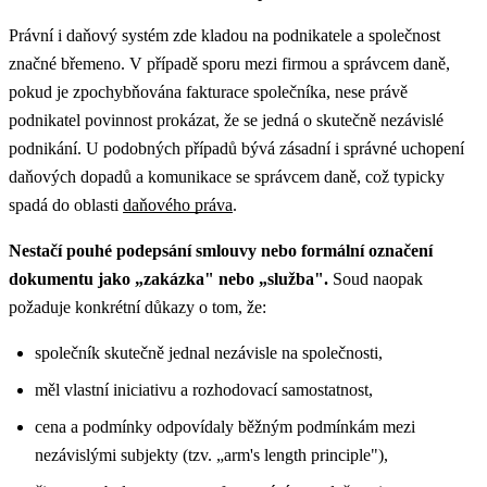
Právní i daňový systém zde kladou na podnikatele a společnost
značné břemeno. V případě sporu mezi firmou a správcem daně,
pokud je zpochybňována fakturace společníka, nese právě
podnikatel povinnost prokázat, že se jedná o skutečně nezávislé
podnikání.
U podobných případů bývá zásadní i správné uchopení
daňových dopadů a komunikace se správcem daně, což typicky
spadá do oblasti
daňového práva
.
Nestačí pouhé podepsání smlouvy nebo formální označení
dokumentu jako „zakázka" nebo „služba".
Soud naopak
požaduje konkrétní důkazy o tom, že:
společník skutečně jednal nezávisle na společnosti,
měl vlastní iniciativu a rozhodovací samostatnost,
cena a podmínky odpovídaly běžným podmínkám mezi
nezávislými subjekty (tzv. „arm's length principle"),