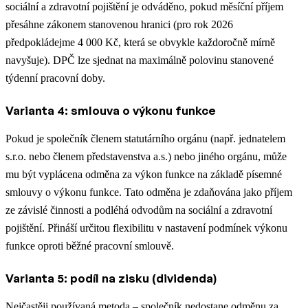
sociální a zdravotní pojištění je odváděno, pokud měsíční příjem
přesáhne zákonem stanovenou hranici (pro rok 2026
předpokládejme 4 000 Kč, která se obvykle každoročně mírně
navyšuje). DPČ lze sjednat na maximálně polovinu stanovené
týdenní pracovní doby.
Varianta 4: smlouva o výkonu funkce
Pokud je společník členem statutárního orgánu (např. jednatelem
s.r.o. nebo členem představenstva a.s.) nebo jiného orgánu, může
mu být vyplácena odměna za výkon funkce na základě písemné
smlouvy o výkonu funkce. Tato odměna je zdaňována jako příjem
ze závislé činnosti a podléhá odvodům na sociální a zdravotní
pojištění. Přináší určitou flexibilitu v nastavení podmínek výkonu
funkce oproti běžné pracovní smlouvě.
Varianta 5: podíl na zisku (dividenda)
Nejčastěji používaná metoda – společník nedostane odměnu za