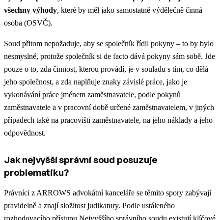
všechny výhody
, které by měl jako samostatně výdělečně činná
osoba (OSVČ).
Soud přitom nepožaduje, aby se společník řídil pokyny – to by bylo
nesmyslné, protože společník si de facto dává pokyny sám sobě. Jde
pouze o to, zda činnost, kterou provádí, je v souladu s tím, co dělá
jeho společnost, a zda naplňuje znaky závislé práce, jako je
vykonávání práce jménem zaměstnavatele, podle pokynů
zaměstnavatele a v pracovní době určené zaměstnavatelem, v jiných
případech také na pracovišti zaměstnavatele, na jeho náklady a jeho
odpovědnost.
Jak nejvyšší správní soud posuzuje
problematiku?
Právníci z ARROWS advokátní kanceláře se těmito spory zabývají
pravidelně a znají složitost judikatury. Podle ustáleného
rozhodovacího přístupu Nejvyššího správního soudu existují klíčové