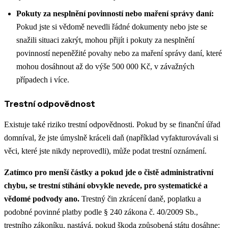
Pokuty za nesplnění povinností nebo maření správy daní:
Pokud jste si vědomě nevedli řádné dokumenty nebo jste se
snažili situaci zakrýt, mohou přijít i pokuty za nesplnění
povinností nepeněžité povahy nebo za maření správy daní, které
mohou dosáhnout až do výše 500 000 Kč, v závažných
případech i více.
Trestní odpovědnost
Existuje také riziko trestní odpovědnosti. Pokud by se finanční úřad
domníval, že jste úmyslně kráceli daň (například vyfakturovávali si
věci, které jste nikdy neprovedli), může podat trestní oznámení.
Zatímco pro menší částky a pokud jde o čistě administrativní
chybu, se trestní stíhání obvykle nevede, pro systematické a
vědomé podvody ano.
Trestný čin zkrácení daně, poplatku a
podobné povinné platby podle § 240 zákona č. 40/2009 Sb.,
trestního zákoníku, nastává, pokud škoda způsobená státu dosáhne: