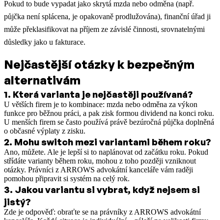
Pokud to bude vypadat jako skrytá mzda nebo odměna (např.
půjčka není splácena, je opakovaně prodlužována), finanční úřad ji
může překlasifikovat na příjem ze závislé činnosti, srovnatelnými
důsledky jako u fakturace.
Nejčastější otázky k bezpečným
alternativám
1
.
Která varianta je nejčastěji používaná?
U větších firem je to kombinace: mzda nebo odměna za výkon
funkce pro běžnou práci, a pak zisk formou dividend na konci roku.
U menších firem se často používá právě bezúročná půjčka doplněná
o občasné výplaty z zisku.
2
.
Mohu switch mezi variantami během roku?
Ano, můžete. Ale je lepší si to naplánovat od začátku roku. Pokud
střídáte varianty během roku, mohou z toho později vzniknout
otázky. Právníci z ARROWS advokátní kanceláře vám raději
pomohou připravit si systém na celý rok.
3
.
Jakou variantu si vybrat, když nejsem si
jistý?
Zde je odpověď: obraťte se na právníky z ARROWS advokátní