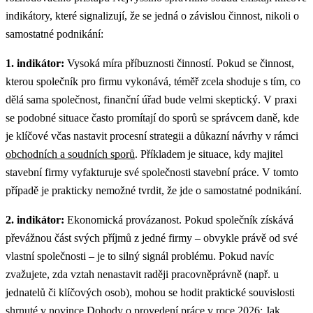
indikátory, které signalizují, že se jedná o závislou činnost, nikoli o
samostatné podnikání:
1. indikátor:
Vysoká míra příbuznosti činností. Pokud se činnost,
kterou společník pro firmu vykonává, téměř zcela shoduje s tím, co
dělá sama společnost, finanční úřad bude velmi skeptický.
V praxi
se podobné situace často promítají do sporů se správcem daně, kde
je klíčové včas nastavit procesní strategii a důkazní návrhy v rámci
obchodních a soudních sporů
.
Příkladem je situace, kdy majitel
stavební firmy vyfakturuje své společnosti stavební práce. V tomto
případě je prakticky nemožné tvrdit, že jde o samostatné podnikání.
2. indikátor:
Ekonomická provázanost. Pokud společník získává
převážnou část svých příjmů z jedné firmy – obvykle právě od své
vlastní společnosti – je to silný signál problému.
Pokud navíc
zvažujete, zda vztah nenastavit raději pracovněprávně (např. u
jednatelů či klíčových osob), mohou se hodit praktické souvislosti
shrnuté v novince
Dohody o provedení práce v roce 2026: Jak