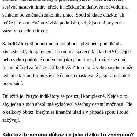
správně nastavit limity, předejít nečekaným daňovým odvodům a
sankcím po změnách zákoníku práce
.
Soud si klade otázku: jak
může jít o skutečně nezávislé podnikání, když jsou příjmy zcela
vázány na jednu firmu?
3. indikátor:
Shodnost nebo podobnost předmětu podnikání a
živnostenských oprávnění. Pokud má společník jako OSVČ stejné
nebo velmi podobné oprávnění jako jeho firma, hrozí, že se o něj
finanční úřad zajímá zvlášť bedlivě. Zde se totiž velmi snadno může
jednat o krytou formu závislé činnosti maskované jako samostatné
podnikání.
Důležité je, že tyto indikátory se posuzují komplexně. Nejde o to,
aby jeden z nich absolutně vylučoval všechny ostatní možnosti. Jde
o celkový obraz, kterým se finanční úřad a v případě sporu i soud
zabývají.
Kde leží břemeno důkazu a jaké riziko to znamená?