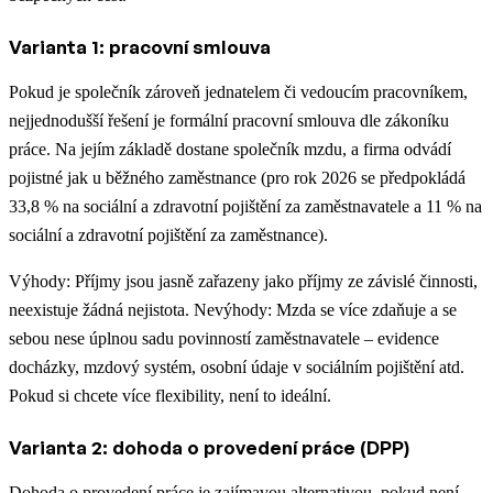
Varianta 1: pracovní smlouva
Pokud je společník zároveň jednatelem či vedoucím pracovníkem,
nejjednodušší řešení je formální pracovní smlouva dle zákoníku
práce. Na jejím základě dostane společník mzdu, a firma odvádí
pojistné jak u běžného zaměstnance (pro rok 2026 se předpokládá
33,8 % na sociální a zdravotní pojištění za zaměstnavatele a 11 % na
sociální a zdravotní pojištění za zaměstnance).
Výhody: Příjmy jsou jasně zařazeny jako příjmy ze závislé činnosti,
neexistuje žádná nejistota. Nevýhody: Mzda se více zdaňuje a se
sebou nese úplnou sadu povinností zaměstnavatele – evidence
docházky, mzdový systém, osobní údaje v sociálním pojištění atd.
Pokud si chcete více flexibility, není to ideální.
Varianta 2: dohoda o provedení práce (DPP)
Dohoda o provedení práce je zajímavou alternativou, pokud není