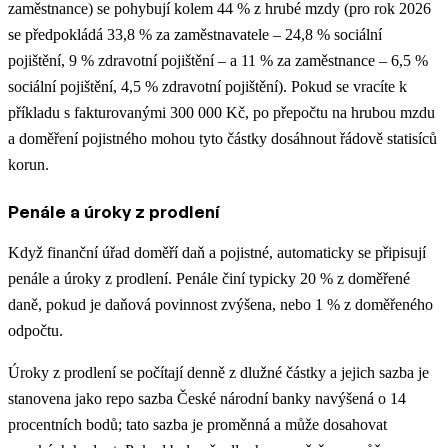
zaměstnance) se pohybují kolem 44 % z hrubé mzdy (pro rok 2026
se předpokládá 33,8 % za zaměstnavatele – 24,8 % sociální
pojištění, 9 % zdravotní pojištění – a 11 % za zaměstnance – 6,5 %
sociální pojištění, 4,5 % zdravotní pojištění). Pokud se vracíte k
příkladu s fakturovanými 300 000 Kč, po přepočtu na hrubou mzdu
a doměření pojistného mohou tyto částky dosáhnout řádově statisíců
korun.
Penále a úroky z prodlení
Když finanční úřad doměří daň a pojistné, automaticky se připisují
penále a úroky z prodlení. Penále činí typicky 20 % z doměřené
daně, pokud je daňová povinnost zvýšena, nebo 1 % z doměřeného
odpočtu.
Úroky z prodlení se počítají denně z dlužné částky a jejich sazba je
stanovena jako repo sazba České národní banky navýšená o 14
procentních bodů; tato sazba je proměnná a může dosahovat