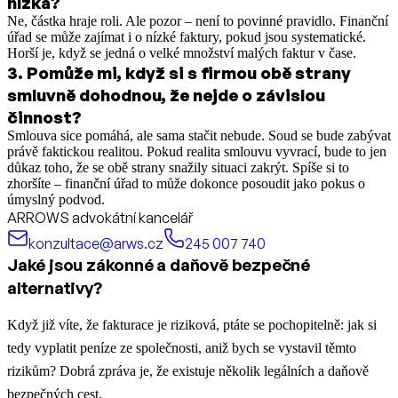
nízká?
Ne, částka hraje roli. Ale pozor – není to povinné pravidlo. Finanční
úřad se může zajímat i o nízké faktury, pokud jsou systematické.
Horší je, když se jedná o velké množství malých faktur v čase.
3
.
Pomůže mi, když si s firmou obě strany
smluvně dohodnou, že nejde o závislou
činnost?
Smlouva sice pomáhá, ale sama stačit nebude. Soud se bude zabývat
právě faktickou realitou. Pokud realita smlouvu vyvrací, bude to jen
důkaz toho, že se obě strany snažily situaci zakrýt. Spíše si to
zhoršíte – finanční úřad to může dokonce posoudit jako pokus o
úmyslný podvod.
ARROWS advokátní kancelář
konzultace@arws.cz
245 007 740
Jaké jsou zákonné a daňově bezpečné
alternativy?
Když již víte, že fakturace je riziková, ptáte se pochopitelně: jak si
tedy vyplatit peníze ze společnosti, aniž bych se vystavil těmto
rizikům? Dobrá zpráva je, že existuje několik legálních a daňově
bezpečných cest.