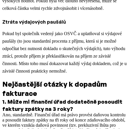
vysokých hodnot. Pokud byla věc dlouho nevyřešena, může se
celková částka velmi rychle zdvojnásobit i vícenásobně.
Ztráta výdajových paušálů
Pokud byl společník vedený jako OSVČ a uplatňoval si výdajové
paušály (to jsou standardní procenta z příjmu, která si je možné
odpočítat bez nutnosti dokladu o skutečných výdajích), tuto výhodu
ztrácí, protože příjem je překlasifikován na příjem ze závislé
činnosti. Místo toho musí dokazovat každý výdaj dokladem, což je u
závislé činnosti prakticky nemožné.
Nejčastější otázky k dopadům
fakturace
1
.
Může mi finanční úřad dodatečně posoudit
faktury zpátky na 3 roky?
Ano, standardně. Finanční úřad má právo provést daňovou kontrolu
a posoudit faktury zpátky na tři roky od konce zdaňovacího období,
ve kterém vznikla daňová povinnost (tzv. prekluzivní lhůta pro