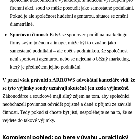
firemní akci, soud to může posoudit jako samostatné podnikání.
Pokud je ale společnost hudební agenturou, situace se změní
diametrálně.
Sportovní činnost:
Když se sportovec podílí na marketingu
firmy svým jménem a image, může být to uznáno jako
samostatné podnikání – ale opět s podmínkou, že společnost
není sportovní agenturou nebo se nejedná o běžný marketing,
který je předmětem jejího podnikání.
V praxi však právníci z ARROWS advokátní kanceláře vidí, že
se tyto výjimky soudy uznávají skutečně jen zcela výjimečně.
Zákonodárce a soudcové mají silný zájem na tom, aby společníci
neobcházeli povinnost odvádět pojistné a daně z příjmů ze závislé
činnosti. Tedy pokud si chcete být jisti, nespoléhejte se na to, že se
vejdete do takové výjimky.
Komplexní pohled: co bere v úvahu „praktický