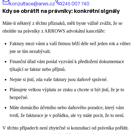
konzultace@arws.cz
245 007 740
Kdy se obrátit na právníky: konkrétní signály
Máte-li některý z těchto příznaků, měli byste vážně zvážit, že se
obrátíte na právníky z ARROWS advokátní kanceláře:
Faktury mezi vámi a vaší firmou běží déle než jeden rok a vůbec
jste se tím nezabývali.
Finanční úřad vám poslal vyzvání k předložení dokumentace
týkající se faktur nebo příjmů.
Nejste si jistí, zda vaše faktury jsou daňově správné.
Plánujete velkou výplatu ze zisku a chcete si být jistí, že je to
bezpečné.
Máte domácího účetního nebo daňového poradce, který vám
tvrdí, že fakturace je v pořádku, ale vy máte pocit, že to není.
V těchto případech není zbytečné si konzultaci od právníka pořídit.