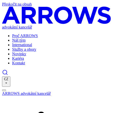
Přeskočit na obsah
advokátní kancelář
Proč ARROWS
Náš tým
International
Služby a obory
Novinky
Kariéra
Kontakt
CZ
ARROWS advokátní kancelář