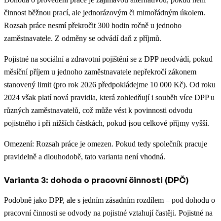
činnost běžnou prací, ale jednorázovým či mimořádným úkolem.
Rozsah práce nesmí překročit 300 hodin ročně u jednoho
zaměstnavatele. Z odměny se odvádí daň z příjmů.
Pojistné na sociální a zdravotní pojištění se z DPP neodvádí, pokud
měsíční příjem u jednoho zaměstnavatele nepřekročí zákonem
stanovený limit (pro rok 2026 předpokládejme 10 000 Kč). Od roku
2024 však platí nová pravidla, která zohledňují i souběh více DPP u
různých zaměstnavatelů, což může vést k povinnosti odvodu
pojistného i při nižších částkách, pokud jsou celkové příjmy vyšší.
Omezení: Rozsah práce je omezen. Pokud tedy společník pracuje
pravidelně a dlouhodobě, tato varianta není vhodná.
Varianta 3: dohoda o pracovní činnosti (DPČ)
Podobně jako DPP, ale s jedním zásadním rozdílem – pod dohodu o
pracovní činnosti se odvody na pojistné vztahují častěji. Pojistné na