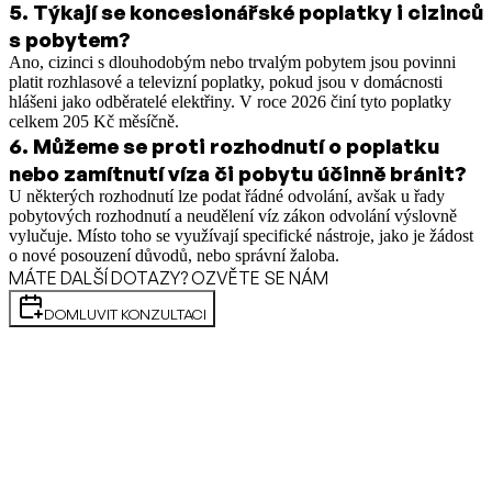
5
.
Týkají se koncesionářské poplatky i cizinců
s pobytem?
Ano, cizinci s dlouhodobým nebo trvalým pobytem jsou povinni
platit rozhlasové a televizní poplatky, pokud jsou v domácnosti
hlášeni jako odběratelé elektřiny. V roce 2026 činí tyto poplatky
celkem 205 Kč měsíčně.
6
.
Můžeme se proti rozhodnutí o poplatku
nebo zamítnutí víza či pobytu účinně bránit?
U některých rozhodnutí lze podat řádné odvolání, avšak u řady
pobytových rozhodnutí a neudělení víz zákon odvolání výslovně
vylučuje. Místo toho se využívají specifické nástroje, jako je žádost
o nové posouzení důvodů, nebo správní žaloba.
MÁTE DALŠÍ DOTAZY? OZVĚTE SE NÁM
DOMLUVIT KONZULTACI