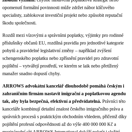
opomenutí formální povinnosti může zdržet nábor klíčového
specialisty, zablokovat investiční projekt nebo způsobit reputační
škodu společnosti.
Rozdíl mezi vízovými a správními poplatky, výjimky pro rodinné
příslušníky občanů EU, rozdílná pravidla pro jednotlivé kategorie
pobytů a pravidelné legislativní změny – například zvýšení
schengenského poplatku nebo zpřísnění pravidel pro zdravotní
pojištění – vytvářejí prostředí, ve kterém se laik nebo přetížený
manažer snadno dopustí chyby.
ARROWS advokátní kancelář dlouhodobě pomáhá českým i
zahraničním firmám nastavit imigrační a poplatkovou agendu
tak, aby byla bezpečná, efektivní a předvídatelná.
Právníci této
kanceláře kombinují detailní znalost českého imigračního práva a
správních procesů s praktickým obchodním vhledem, přičemž díky
pojištění profesní odpovědnosti až do výše 400 000 000 Kč a
mezinárodní síti ARROWS International dokáží pokrýt i složité