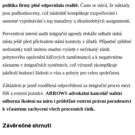
politika firmy plně odpovídala realitě.
Často se stává, že náklady
jsou podhodnoceny, což následně komplikuje rozpočtování i
samotné vyjednávání s top manažery u dlouhodobých assignmentů.
Preventivní interní audit imigrační agendy dokáže odhalit slabá
místa ještě před příchodem státní kontroly z úřadů. Případné zjištěné
nedostatky totiž mohou snadno vyústit v nečekaný zánik
pobytového oprávnění klíčových zaměstnanců a k negativnímu
záznamu v imigračních systémech, což výrazně zkomplikuje
jakékoli budoucí žádosti o víza a pobyty pro celou společnost.
Základem je jasně rozdělená odpovědnost za imigrační proces mezi
HR a externí poradce.
ARROWS advokátní kancelář nabízí
odborná školení na míru i průběžné externí právní poradenství
k včasnému zachycení všech procesních rizik.
Závěrečné shrnutí