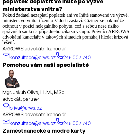
poplatek doplatit ve lhůtě po výzvě
ministerstva vnitra?
Pokud žadatel nezaplatí poplatek ani ve lhůtě stanovené ve výzvě,
ministerstvo vnitra řízení o žádosti zastaví. Cizinec se pak může
ocitnout v pozici nelegálního pobytu, což s sebou nese riziko
správních sankcí a případného zákazu vstupu. Právníci ARROWS
advokátní kanceláře v takových situacích pomáhají hledat krizová
řešení.
ARROWS advokátní kancelář
konzultace@arws.cz
245 007 740
Pomohou vám naši specialisté
Mgr. Jakub Oliva, LL.M., MSc.
advokát, partner
oliva@arws.cz
ARROWS advokátní kancelář
konzultace@arws.cz
245 007 740
Zaměstnanecké a modré karty