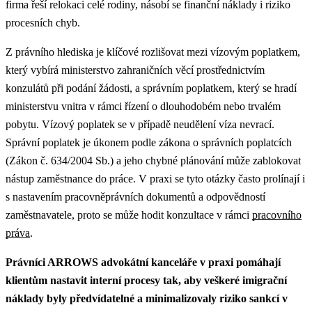
firma řeší relokaci celé rodiny, násobí se finanční náklady i riziko
procesních chyb.
Z právního hlediska je klíčové rozlišovat mezi vízovým poplatkem,
který vybírá ministerstvo zahraničních věcí prostřednictvím
konzulátů při podání žádosti, a správním poplatkem, který se hradí
ministerstvu vnitra v rámci řízení o dlouhodobém nebo trvalém
pobytu. Vízový poplatek se v případě neudělení víza nevrací.
Správní poplatek je úkonem podle zákona o správních poplatcích
(Zákon č. 634/2004 Sb.) a jeho chybné plánování může zablokovat
nástup zaměstnance do práce.
V praxi se tyto otázky často prolínají i
s nastavením pracovněprávních dokumentů a odpovědností
zaměstnavatele, proto se může hodit konzultace v rámci
pracovního
práva
.
Právníci ARROWS advokátní kanceláře v praxi pomáhají
klientům nastavit interní procesy tak, aby veškeré imigrační
náklady byly předvídatelné a minimalizovaly riziko sankcí v