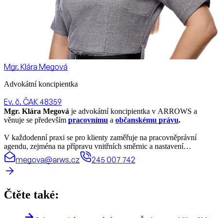
Mgr. Klára Megová
Advokátní koncipientka
Ev. č. ČAK 48359
Mgr. Klára Megová
je advokátní koncipientka v ARROWS a
věnuje se především
pracovnímu
a
občanskému právu
.
V každodenní praxi se pro klienty zaměřuje na pracovněprávní
agendu, zejména na přípravu vnitřních směrnic a nastavení
pracovněprávních vztahů. Vedle toho se věnuje civilním sporům,
megova@arws.cz
245 007 742
konkrétně například vymáhání nároků z nesplacených dluhopisů a
problematice náhrady škody.
Již během studia se intenzivně věnovala
správnímu právu
se
Čtěte také:
zaměřením na
právo životního prostředí
, které bylo i tématem její
diplomové práce. Na tuto specializaci chce v rámci ARROWS
navázat a dále ji rozvíjet. Svou odbornost plánuje do budoucna