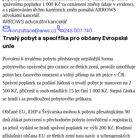
správnímu poplatku 1 000 Kč za oznámení změny údaje v evidenci,
a s plánováním těchto kariérních změn pomáhá ARROWS
advokátní kancelář.
ARROWS advokátní kancelář
konzultace@arws.cz
245 007 740
Trvalý pobyt a specifika pro občany Evropské
unie
Povolení k trvalému pobytu představuje nejsilnější formu
pobytového oprávnění pro cizince ze třetích zemí, protože umožňuje
pobyt bez časového omezení a volný přístup na trh práce v ČR.
Správní poplatek za podání žádosti o trvalý pobyt je stanoven na 2
500 Kč, přičemž u osob mladších 15 let činí 1 000 Kč. Stejná částka
se hradí i za prodloužení pobytového průkazu.
Občané EU, EHP a Švýcarska mohou k pobytu přesahujícímu 90
dnů získat potvrzení o přechodném pobytu (osvědčení o registraci),
za jehož vydání se hradí správní poplatek ve výši 200 Kč. Rodinní
příslušníci občana EU ze třetích zemí jsou navíc u schengenských