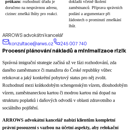
průkazu:
rozhodnutí úřadu je
dokladů včetně školení
doručeno na nesprávnou adresu,
zaměstnanců. Příprava správních
cizinec zmešká lhůty pro reakci.
podání a argumentace při
žádostech o prominutí zmeškání
lhůt.
ARROWS advokátní kancelář
konzultace@arws.cz
245 007 740
Procesní plánování nákladů a minimalizace rizik
Správná imigrační strategie začíná už ve fázi rozhodování, zda
daného zaměstnance či manažera do České republiky vůbec
relokovat a jaký konkrétní pobytový status pro něj zvolit.
Rozhodnutí mezi krátkodobým schengenským vízem, dlouhodobým
vízem, zaměstnaneckou kartou či modrou kartou má dopad na
strukturu poplatků i daňových odvodů v oblasti zdravotního a
sociálního pojištění.
ARROWS advokátní kancelář nabízí klientům kompletní
právní posouzení s vazbou na účetní aspekty, aby relokační