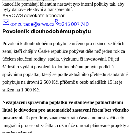
kanceláře pomáhají klientům nastavit tyto interní politiky tak, aby
byly daňově efektivní a transparentní.
ARROWS advokátní kancelář
konzultace@arws.cz
245 007 740
Povolení k dlouhodobému pobytu
Povolení k dlouhodobému pobytu je určeno pro cizince ze třetích
zemí, kteří chtějí v České republice pobývat déle než jeden rok za
účelem sloučení rodiny, studia, výzkumu či investování. Přijetí
žádosti o vydání povolení k dlouhodobému pobytu podléhá
správnímu poplatku, který se podle aktuálního přehledu standardně
pohybuje na úrovni 2 500 Kč, přičemž u osob mladších 15 let je
snížen na 1 000 Kč.
Nezaplacení správního poplatku ve stanovené patnáctidenní
lhůtě je důvodem pro automatické zastavení řízení bez věcného
posouzení.
To pro firmy znamená ztrátu času a nutnost začít celý
imigrační proces od začátku, což může ohrozit plánované projekty a