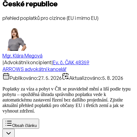
České republice
přehled poplatků pro cizince (EU i mimo EU)
Mgr. Klára Megová
|
Advokátní koncipient
|
Ev. č. ČAK 48359
ARROWS advokátní kancelář
Publikováno:
27. 5. 2026
Aktualizováno:
5. 8. 2026
Poplatky za víza a pobyt v ČR se pravidelně mění a liší podle typu
pobytu – opožděná úhrada správního poplatku vede k
automatickému zastavení řízení bez dalšího projednání. Zjistíte
aktuální přehled poplatků pro občany EU i třetích zemí a jak se
vyhnout zdržení.
Obsah článku