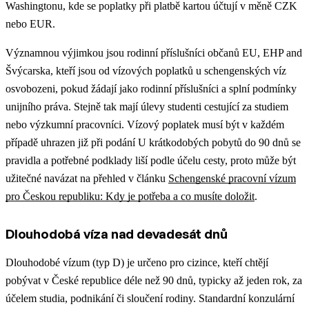
Washingtonu, kde se poplatky při platbě kartou účtují v měně CZK
nebo EUR.
Významnou výjimkou jsou rodinní příslušníci občanů EU, EHP and
Švýcarska, kteří jsou od vízových poplatků u schengenských víz
osvobozeni, pokud žádají jako rodinní příslušníci a splní podmínky
unijního práva. Stejně tak mají úlevy studenti cestující za studiem
nebo výzkumní pracovníci. Vízový poplatek musí být v každém
případě uhrazen již při podání
U krátkodobých pobytů do 90 dnů se
pravidla a potřebné podklady liší podle účelu cesty, proto může být
užitečné navázat na přehled v článku
Schengenské pracovní vízum
pro Českou republiku: Kdy je potřeba a co musíte doložit
.
Dlouhodobá víza nad devadesát dnů
Dlouhodobé vízum (typ D) je určeno pro cizince, kteří chtějí
pobývat v České republice déle než 90 dnů, typicky až jeden rok, za
účelem studia, podnikání či sloučení rodiny. Standardní konzulární