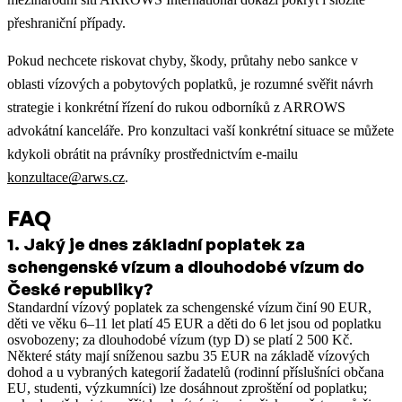
přeshraniční případy.
Pokud nechcete riskovat chyby, škody, průtahy nebo sankce v
oblasti vízových a pobytových poplatků, je rozumné svěřit návrh
strategie i konkrétní řízení do rukou odborníků z ARROWS
advokátní kanceláře. Pro konzultaci vaší konkrétní situace se můžete
kdykoli obrátit na právníky prostřednictvím e-mailu
konzultace@arws.cz
.
FAQ
1
.
Jaký je dnes základní poplatek za
schengenské vízum a dlouhodobé vízum do
České republiky?
Standardní vízový poplatek za schengenské vízum činí 90 EUR,
děti ve věku 6–11 let platí 45 EUR a děti do 6 let jsou od poplatku
osvobozeny; za dlouhodobé vízum (typ D) se platí 2 500 Kč.
Některé státy mají sníženou sazbu 35 EUR na základě vízových
dohod a u vybraných kategorií žadatelů (rodinní příslušníci občana
EU, studenti, výzkumníci) lze dosáhnout zproštění od poplatku;