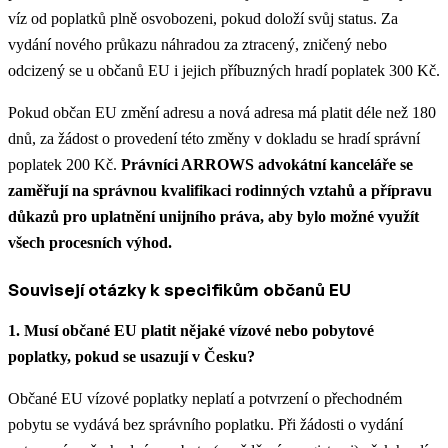
víz od poplatků plně osvobozeni, pokud doloží svůj status. Za
vydání nového průkazu náhradou za ztracený, zničený nebo
odcizený se u občanů EU i jejich příbuzných hradí poplatek 300 Kč.
Pokud občan EU změní adresu a nová adresa má platit déle než 180
dnů, za žádost o provedení této změny v dokladu se hradí správní
poplatek 200 Kč.
Právníci ARROWS advokátní kanceláře se
zaměřují na správnou kvalifikaci rodinných vztahů a přípravu
důkazů pro uplatnění unijního práva, aby bylo možné využít
všech procesních výhod.
Souvisejí otázky k specifikům občanů EU
1. Musí občané EU platit nějaké vízové nebo pobytové
poplatky, pokud se usazují v Česku?
Občané EU vízové poplatky neplatí a potvrzení o přechodném
pobytu se vydává bez správního poplatku. Při žádosti o vydání