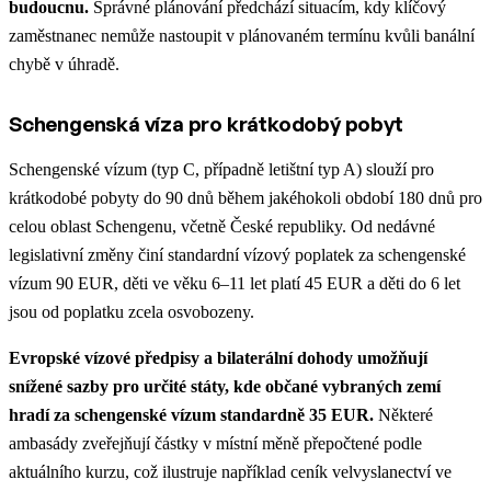
budoucnu.
Správné plánování předchází situacím, kdy klíčový
zaměstnanec nemůže nastoupit v plánovaném termínu kvůli banální
chybě v úhradě.
Schengenská víza pro krátkodobý pobyt
Schengenské vízum (typ C, případně letištní typ A) slouží pro
krátkodobé pobyty do 90 dnů během jakéhokoli období 180 dnů pro
celou oblast Schengenu, včetně České republiky. Od nedávné
legislativní změny činí standardní vízový poplatek za schengenské
vízum 90 EUR, děti ve věku 6–11 let platí 45 EUR a děti do 6 let
jsou od poplatku zcela osvobozeny.
Evropské vízové předpisy a bilaterální dohody umožňují
snížené sazby pro určité státy, kde občané vybraných zemí
hradí za schengenské vízum standardně 35 EUR.
Některé
ambasády zveřejňují částky v místní měně přepočtené podle
aktuálního kurzu, což ilustruje například ceník velvyslanectví ve