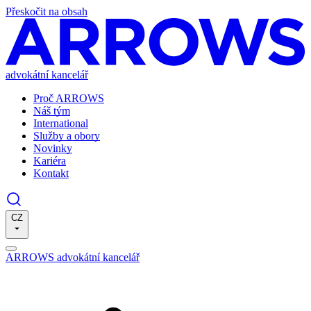
Přeskočit na obsah
advokátní kancelář
Proč ARROWS
Náš tým
International
Služby a obory
Novinky
Kariéra
Kontakt
CZ
ARROWS advokátní kancelář