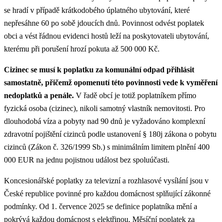
se hradí v případě krátkodobého úplatného ubytování, které
nepřesáhne 60 po sobě jdoucích dnů. Povinnost odvést poplatek
obci a vést řádnou evidenci hostů leží na poskytovateli ubytování,
kterému při porušení hrozí pokuta až 500 000 Kč.
Cizinec se musí k poplatku za komunální odpad přihlásit
samostatně, přičemž opomenutí této povinnosti vede k vyměření
nedoplatků a penále.
V řadě obcí je totiž poplatníkem přímo
fyzická osoba (cizinec), nikoli samotný vlastník nemovitosti. Pro
dlouhodobá víza a pobyty nad 90 dnů je vyžadováno komplexní
zdravotní pojištění cizinců podle ustanovení § 180j zákona o pobytu
cizinců (Zákon č. 326/1999 Sb.) s minimálním limitem plnění 400
000 EUR na jednu pojistnou událost bez spoluúčasti.
Koncesionářské poplatky za televizní a rozhlasové vysílání jsou v
České republice povinné pro každou domácnost splňující zákonné
podmínky. Od 1. července 2025 se definice poplatníka mění a
pokrývá každou domácnost s elektřinou. Měsíční poplatek za