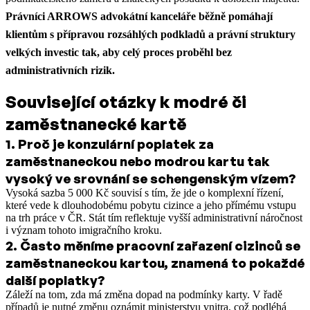
Právníci ARROWS advokátní kanceláře běžně pomáhají
klientům s přípravou rozsáhlých podkladů a právní struktury
velkých investic tak, aby celý proces proběhl bez
administrativních rizik.
Související otázky k modré či
zaměstnanecké kartě
1
.
Proč je konzulární poplatek za
zaměstnaneckou nebo modrou kartu tak
vysoký ve srovnání se schengenským vízem?
Vysoká sazba 5 000 Kč souvisí s tím, že jde o komplexní řízení,
které vede k dlouhodobému pobytu cizince a jeho přímému vstupu
na trh práce v ČR. Stát tím reflektuje vyšší administrativní náročnost
i význam tohoto imigračního kroku.
2
.
Často měníme pracovní zařazení cizinců se
zaměstnaneckou kartou, znamená to pokaždé
další poplatky?
Záleží na tom, zda má změna dopad na podmínky karty. V řadě
případů je nutné změnu oznámit ministerstvu vnitra, což podléhá