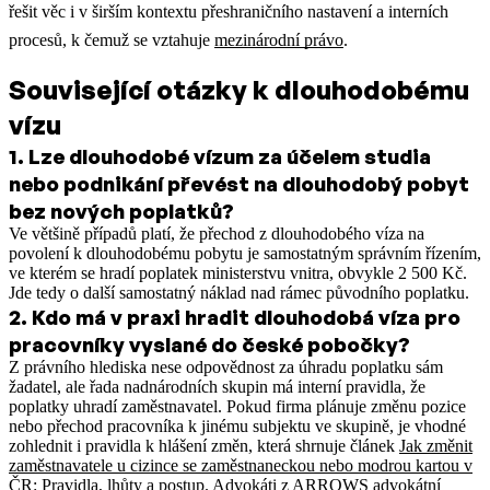
řešit věc i v širším kontextu přeshraničního nastavení a interních
procesů, k čemuž se vztahuje
mezinárodní právo
.
Související otázky k dlouhodobému
vízu
1
.
Lze dlouhodobé vízum za účelem studia
nebo podnikání převést na dlouhodobý pobyt
bez nových poplatků?
Ve většině případů platí, že přechod z dlouhodobého víza na
povolení k dlouhodobému pobytu je samostatným správním řízením,
ve kterém se hradí poplatek ministerstvu vnitra, obvykle 2 500 Kč.
Jde tedy o další samostatný náklad nad rámec původního poplatku.
2
.
Kdo má v praxi hradit dlouhodobá víza pro
pracovníky vyslané do české pobočky?
Z právního hlediska nese odpovědnost za úhradu poplatku sám
žadatel, ale řada nadnárodních skupin má interní pravidla, že
poplatky uhradí zaměstnavatel.
Pokud firma plánuje změnu pozice
nebo přechod pracovníka k jinému subjektu ve skupině, je vhodné
zohlednit i pravidla k hlášení změn, která shrnuje článek
Jak změnit
zaměstnavatele u cizince se zaměstnaneckou nebo modrou kartou v
ČR: Pravidla, lhůty a postup
.
Advokáti z ARROWS advokátní