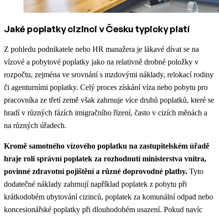
Jaké poplatky cizinci v Česku typicky platí
Z pohledu podnikatele nebo HR manažera je lákavé dívat se na
vízové a pobytové poplatky jako na relativně drobné položky v
rozpočtu, zejména ve srovnání s mzdovými náklady, relokací rodiny
či agenturními poplatky. Celý proces získání víza nebo pobytu pro
pracovníka ze třetí země však zahrnuje více druhů poplatků, které se
hradí v různých fázích imigračního řízení, často v cizích měnách a
na různých úřadech.
Kromě samotného vízového poplatku na zastupitelském úřadě
hraje roli správní poplatek za rozhodnutí ministerstva vnitra,
povinné zdravotní pojištění a různé doprovodné platby.
Tyto
dodatečné náklady zahrnují například poplatek z pobytu při
krátkodobém ubytování cizinců, poplatek za komunální odpad nebo
koncesionářské poplatky při dlouhodobém usazení. Pokud navíc