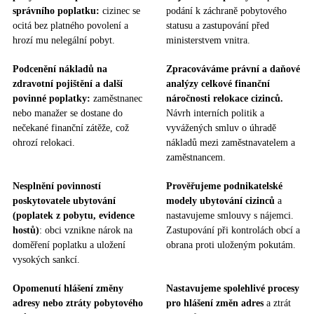
správního poplatku:
cizinec se
podání k záchraně pobytového
ocitá bez platného povolení a
statusu a zastupování před
hrozí mu nelegální pobyt.
ministerstvem vnitra.
Podcenění nákladů na
Zpracováváme právní a daňové
zdravotní pojištění a další
analýzy celkové finanční
povinné poplatky:
zaměstnanec
náročnosti relokace cizinců.
nebo manažer se dostane do
Návrh interních politik a
nečekané finanční zátěže, což
vyvážených smluv o úhradě
ohrozí relokaci.
nákladů mezi zaměstnavatelem a
zaměstnancem.
Nesplnění povinností
Prověřujeme podnikatelské
poskytovatele ubytování
modely ubytování cizinců
a
(poplatek z pobytu, evidence
nastavujeme smlouvy s nájemci.
hostů)
: obci vznikne nárok na
Zastupování při kontrolách obcí a
doměření poplatku a uložení
obrana proti uloženým pokutám.
vysokých sankcí.
Opomenutí hlášení změny
Nastavujeme spolehlivé procesy
adresy nebo ztráty pobytového
pro hlášení změn adres
a ztrát