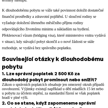
termíny nástupů.
K dlouhodobému pobytu se váže také povinnost doložit dostatečné
finanční prostředky a zdravotní pojištění. U sloučení rodiny se
vyžaduje doložení úhrnného měsíčního příjmu rodiny
odpovídajícího životnímu minimu a nákladům na bydlení.
Překlenovací vízum (bridging visa), které ministerstvo vnitra vydává
v situaci, kdy stávající pobyt skončil a o nové žádosti se stále
rozhoduje, se vydává bez správního poplatku.
Související otázky k dlouhodobému
pobytu
1
.
Lze správní poplatek 2 500 Kč za
dlouhodobý pobyt prominout nebo snížit?
Zákon o správních poplatcích obsahuje jen omezený okruh případů
osvobození. Výjimky existují například u dětí mladších 15 let nebo
u pobytu za účelem strpění, za standardní řízení se však poplatek
hradí v plné výši.
2
.
Co se stane, když zapomeneme správní