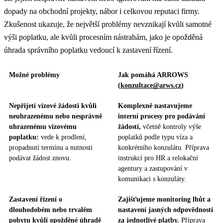
dopady na obchodní projekty, nábor i celkovou reputaci firmy.
Zkušenost ukazuje, že největší problémy nevznikají kvůli samotné
výši poplatku, ale kvůli procesním nástrahám, jako je opožděná
úhrada správního poplatku vedoucí k zastavení řízení.
Možné problémy
Jak pomáhá ARROWS
(
konzultace@arws.cz
)
Nepřijetí vízové žádosti kvůli
Komplexně nastavujeme
neuhrazenému nebo nesprávně
interní procesy pro podávání
uhrazenému vízovému
žádostí,
včetně kontroly výše
poplatku:
vede k prodlení,
poplatků podle typu víza a
propadnutí termínu a nutnosti
konkrétního konzulátu. Příprava
podávat žádost znovu.
instrukcí pro HR a relokační
agentury a zastupování v
komunikaci s konzuláty.
Zastavení řízení o
Zajišťujeme monitoring lhůt a
dlouhodobém nebo trvalém
nastavení jasných odpovědností
pobytu kvůli opožděné úhradě
za jednotlivé platby.
Příprava