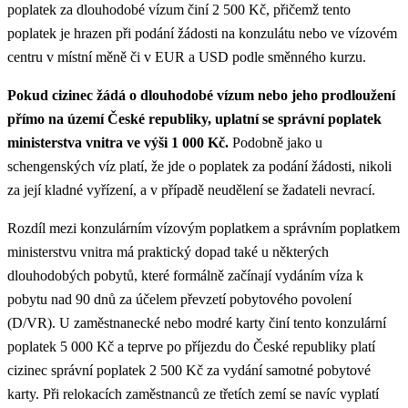
poplatek za dlouhodobé vízum činí 2 500 Kč, přičemž tento
poplatek je hrazen při podání žádosti na konzulátu nebo ve vízovém
centru v místní měně či v EUR a USD podle směnného kurzu.
Pokud cizinec žádá o dlouhodobé vízum nebo jeho prodloužení
přímo na území České republiky, uplatní se správní poplatek
ministerstva vnitra ve výši 1 000 Kč.
Podobně jako u
schengenských víz platí, že jde o poplatek za podání žádosti, nikoli
za její kladné vyřízení, a v případě neudělení se žadateli nevrací.
Rozdíl mezi konzulárním vízovým poplatkem a správním poplatkem
ministerstvu vnitra má praktický dopad také u některých
dlouhodobých pobytů, které formálně začínají vydáním víza k
pobytu nad 90 dnů za účelem převzetí pobytového povolení
(D/VR). U zaměstnanecké nebo modré karty činí tento konzulární
poplatek 5 000 Kč a teprve po příjezdu do České republiky platí
cizinec správní poplatek 2 500 Kč za vydání samotné pobytové
karty.
Při relokacích zaměstnanců ze třetích zemí se navíc vyplatí