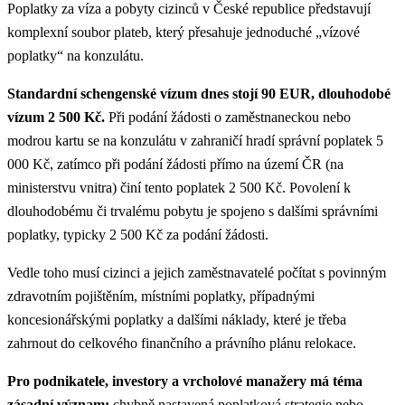
Poplatky za víza a pobyty cizinců v České republice představují
komplexní soubor plateb, který přesahuje jednoduché „vízové
poplatky“ na konzulátu.
Standardní schengenské vízum dnes stojí 90 EUR, dlouhodobé
vízum 2 500 Kč.
Při podání žádosti o zaměstnaneckou nebo
modrou kartu se na konzulátu v zahraničí hradí správní poplatek 5
000 Kč, zatímco při podání žádosti přímo na území ČR (na
ministerstvu vnitra) činí tento poplatek 2 500 Kč. Povolení k
dlouhodobému či trvalému pobytu je spojeno s dalšími správními
poplatky, typicky 2 500 Kč za podání žádosti.
Vedle toho musí cizinci a jejich zaměstnavatelé počítat s povinným
zdravotním pojištěním, místními poplatky, případnými
koncesionářskými poplatky a dalšími náklady, které je třeba
zahrnout do celkového finančního a právního plánu relokace.
Pro podnikatele, investory a vrcholové manažery má téma
zásadní význam:
chybně nastavená poplatková strategie nebo