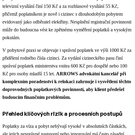
televizní vysílání činí 150 Kč a za rozhlasové vysílání 55 Kč,
přičemž poplatníkem je nově i cizinec s dlouhodobým pobytem
evidovaný jako odběratel elektřiny. Nesplnění registrační povinnosti
může do budoucna vést ke zpětnému vyměření poplatků a vysokým
pokutám.
V pobytové praxi se objevuje i správní poplatek ve výši 1000 Kč za
přidělení rodného čísla cizinci. Za vydání cizineckého pasu činí
správní poplatek ministerstva vnitra 600 Kč pro dospělé nebo 100
Kč pro osoby mladší 15 let.
ARROWS advokátní kancelář při
komplexním poradenství k relokaci zahrnuje i vysvětlení těchto
doprovodných poplatkových povinností, aby klient předešel
budoucím finančním problémům.
Přehled klíčových rizik a procesních postupů
Poplatky za víza a pobyt nebývají vysoké v absolutních částkách,
ale jejich nesprávné nastavení nebo ignorování má často zásadní