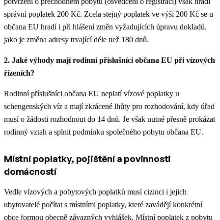
potvrzení o přechodném pobytu (osvědčení o registraci) však hradí
správní poplatek 200 Kč. Zcela stejný poplatek ve výši 200 Kč se u
občana EU hradí i při hlášení změn vyžadujících úpravu dokladů,
jako je změna adresy trvající déle než 180 dnů.
2. Jaké výhody mají rodinní příslušníci občana EU při vízových
řízeních?
Rodinní příslušníci občana EU neplatí vízové poplatky u
schengenských víz a mají zkrácené lhůty pro rozhodování, kdy úřad
musí o žádosti rozhodnout do 14 dnů. Je však nutné přesně prokázat
rodinný vztah a splnit podmínku společného pobytu občana EU.
Místní poplatky, pojištění a povinnosti
domácností
Vedle vízových a pobytových poplatků musí cizinci i jejich
ubytovatelé počítat s místními poplatky, které zavádějí konkrétní
obce formou obecně závazných vyhlášek. Místní poplatek z pobytu