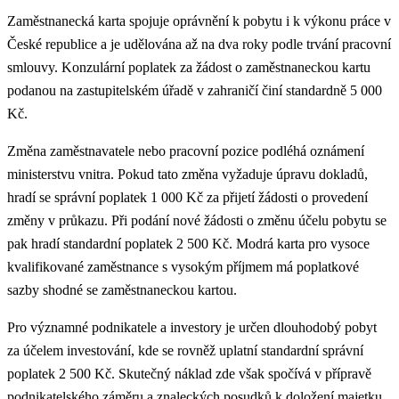
Zaměstnanecká karta spojuje oprávnění k pobytu i k výkonu práce v
České republice a je udělována až na dva roky podle trvání pracovní
smlouvy. Konzulární poplatek za žádost o zaměstnaneckou kartu
podanou na zastupitelském úřadě v zahraničí činí standardně 5 000
Kč.
Změna zaměstnavatele nebo pracovní pozice podléhá oznámení
ministerstvu vnitra. Pokud tato změna vyžaduje úpravu dokladů,
hradí se správní poplatek 1 000 Kč za přijetí žádosti o provedení
změny v průkazu. Při podání nové žádosti o změnu účelu pobytu se
pak hradí standardní poplatek 2 500 Kč. Modrá karta pro vysoce
kvalifikované zaměstnance s vysokým příjmem má poplatkové
sazby shodné se zaměstnaneckou kartou.
Pro významné podnikatele a investory je určen dlouhodobý pobyt
za účelem investování, kde se rovněž uplatní standardní správní
poplatek 2 500 Kč. Skutečný náklad zde však spočívá v přípravě
podnikatelského záměru a znaleckých posudků k doložení majetku.