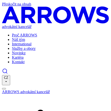
Přeskočit na obsah
advokátní kancelář
Proč ARROWS
Náš tým
International
Služby a obory
Novinky
Kariéra
Kontakt
CZ
ARROWS advokátní kancelář