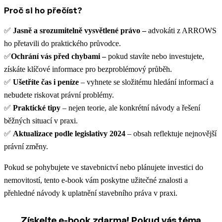
Proč si ho přečíst?
✅
Jasně a srozumitelně vysvětlené právo –
advokáti z ARROWS
ho přetavili do praktického průvodce.
✅
Ochrání vás před chybami –
pokud stavíte nebo investujete,
získáte klíčové informace pro bezproblémový průběh.
✅
Ušetříte čas i peníze
– vyhnete se složitému hledání informací a
nebudete riskovat právní problémy.
✅
Praktické tipy
– nejen teorie, ale konkrétní návody a řešení
běžných situací v praxi.
✅
Aktualizace podle legislativy 2024
– obsah reflektuje nejnovější
právní změny.
Pokud se pohybujete ve stavebnictví nebo plánujete investici do
nemovitostí, tento e-book vám poskytne užitečné znalosti a
přehledné návody k uplatnění stavebního práva v praxi.
Získejte e-book zdarma! Pokud vás téma