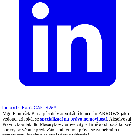
LinkedIn
|
Ev. č. ČAK 18959
Mgr. František Bárta působí v advokátní kanceláři ARROWS jako
vedoucí advokát se
specializací na právo nemovitostí
. Absolvoval
Právnickou fakultu Masarykovy univerzity v Brně a od počátku své
kariéry se věnuje především smluvnímu právu se zaměřením na