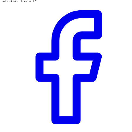
advokátní kancelář