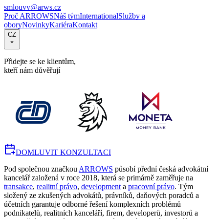
smlouvy@arws.cz
Proč ARROWS
Náš tým
International
Služby a
obory
Novinky
Kariéra
Kontakt
CZ
Přidejte se ke klientům,
kteří nám důvěřují
DOMLUVIT KONZULTACI
Pod společnou značkou
ARROWS
působí přední česká advokátní
kancelář založená v roce 2018, která se primárně zaměřuje na
transakce
,
realitní právo
,
development
a
pracovní právo
. Tým
složený ze zkušených advokátů, právníků, daňových poradců a
účetních garantuje odborné řešení komplexních problémů
podnikatelů, realitních kanceláří, firem, developerů, investorů a