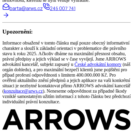
nemovitosti, kterému se nyní věnuje výhradně.
barta@arws.cz
245 007 741
Upozornění:
Informace obsažené v tomto článku mají pouze obecný informativní
charakter a slouží k základní orientaci v problematice dle právního
stavu k roku 2025. Ačkoliv dbáme na maximální přesnost obsahu,
právní předpisy a jejich výklad se v čase vyvíjejí. Jsme ARROWS
advokátní kancelář, subjekt zapsaný u
České advokátní komory
(náš
orgán dohledu), a pro maximální bezpečí klientů jsme pojištěni pro
případ profesní odpovědnosti s limitem 400.000.000 Kč. Pro
ověření aktuálního znění předpisů a jejich aplikace na vaši konkrétní
situaci je nezbytné kontaktovat přímo ARROWS advokátní kancelář
(
konzultace@arws.cz
). Neneseme odpovědnost za případné škody
vzniklé samostatným užitím informací z tohoto článku bez předchozí
individuální právní konzultace.