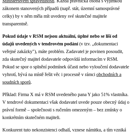
Ministerstvem spravedlnosti
. Každá právnická osoba s výjimkou
zákonem stanovených případů (např. stát, územní samosprávné
celky) by v něm měla mít uvedeny své skutečné majitele
transparentně.
Pokud údaje v RSM nejsou aktuální, úplné nebo se liší od
údajů uvedených v tendrovém podání
(v tzv. „dokumentaci
veřejné zakázky"), máte problém. Zadavatel je povinen posoudit,
zda skutečný majitel dodavatele odpovídá informacím v RSM.
Pokud se spor o splnění podmínek účasti nebo vyloučení dodavatele
vyhrotí, bývá na místě řešit věc i procesně v rámci
obchodních a
soudních sporů
.
Příklad: Firma X má v RSM uvedeného pana Y jako 51% vlastníka.
V tendrové dokumentaci však dodavatel uvede pouze obecný údaj o
právní formě – společnosti s ručením omezeným – bez zmínky o
konkrétním skutečném majiteli.
Konkurent tuto nekonzistenci odhalí, vznese námitku, a tím vzniká