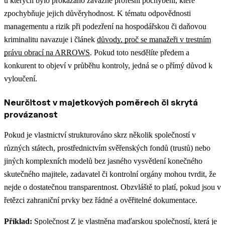
u kterých bylo prokázáno závažné profesní pochybení, které
zpochybňuje jejich důvěryhodnost.
K tématu odpovědnosti
managementu a rizik při podezření na hospodářskou či daňovou
kriminalitu navazuje i článek
důvody, proč se manažeři v trestním
právu obrací na ARROWS
.
Pokud toto nesdělíte předem a
konkurent to objeví v průběhu kontroly, jedná se o přímý důvod k
vyloučení.
Neurčitost v majetkových poměrech či skrytá
provázanost
Pokud je vlastnictví strukturováno skrz několik společností v
různých státech, prostřednictvím svěřenských fondů (trustů) nebo
jiných komplexních modelů bez jasného vysvětlení konečného
skutečného majitele, zadavatel či kontrolní orgány mohou tvrdit, že
nejde o dostatečnou transparentnost. Obzvláště to platí, pokud jsou v
řetězci zahraniční prvky bez řádné a ověřitelné dokumentace.
Příklad:
Společnost Z je vlastněna maďarskou společností, která je