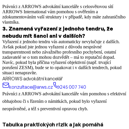
Právníci z ARROWS advokátní kanceláře s celosvětovou sítí
ARROWS International vám pomohou s ověřením a
zdokumentováním vaší struktury i v případě, kdy máte zahraničního
vlastníka.
3
.
Znamená vyřazení z jednoho tendru, že
nebudu mít šanci ani v dalších?
Vyřazení z jednoho tendru vás automaticky nevylučuje z dalších.
Avšak pokud jste jednou vyřazeni z důvodu nesprávné
transparentnosti nebo závažného profesního pochybení, ostatní
zadavatelé se o tom mohou dozvědět – má to reputační dopad.
Navíc, pokud byla příčina vyřazení objektivní (např. trvající
porušení ZESM), bude se to opakovat i v dalších tendrech, pokud
situaci nenapravíte.
ARROWS advokátní kancelář
konzultace@arws.cz
245 007 740
Právníci z ARROWS advokátní kanceláře vám pomohou s efektivní
obhajobou či s řízením o námitkách, pokud bylo vyřazení
neoprávněné, a též s preventivní opravou chyb.
Tabulka praktických rizik a jak pomáhá