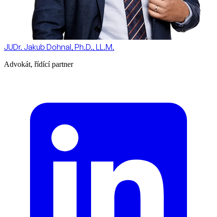
JUDr. Jakub Dohnal, Ph.D., LL.M.
Advokát, řídící partner