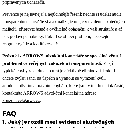
připravených uchazečů.
Prevence je nejlevnější a nejúčinnější řešení: nechte si udělat audit
transparentnosti, ověřte si a aktualizujte údaje v evidenci skutečných
majitelů, připravte jasné a ověřitelné objasnění k vaší struktuře a až
pak podávejte nabídky. Pokud se objeví problém, nečekejte –
reagujte rychle a kvalifikovaně.
Právníci z ARROWS advokátní kanceláře se speciálně věnují
problematice veřejných zakázek a transparentnosti.
Znají
typické chyby v tendrech a umí je efektivně eliminovat. Pokud
chcete zvýšit šanci na úspěch a vyhnout se vyřazení kvůli
administrativním a právním chybám, které jsou v tendrech tak časté,
kontaktujte ARROWS advokátní kancelář na adrese
konzultace@arws.cz
.
FAQ
1
.
Jaký je rozdíl mezi evidencí skutečných