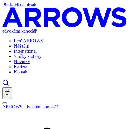
Přeskočit na obsah
advokátní kancelář
Proč ARROWS
Náš tým
International
Služby a obory
Novinky
Kariéra
Kontakt
CZ
ARROWS advokátní kancelář