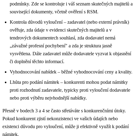
podmínky. Zde se kontroluje i váš seznam skutečných majitelů a
související dokumenty, včetně ověření s RSM.
Kontrola důvodů vyloučení – zadavatel (nebo externí právník)
ověřuje, zda údaje v evidenci skutečných majitelů a v
tendrových dokumentech souhlasí, zda dodavatel nemá
„závažné profesní pochybení" a zda je struktura jasně
vysvětlena. Dále zadavatel může dodavatele vyzvat k objasnění
či doplnění těchto informací.
Vyhodnocování nabídek – běžné vyhodnocování ceny a kvality.
Lhůta pro podání námitek – konkurenti mohou podat námitky
proti rozhodnutí zadavatele, typicky proti vyloučení dodavatele
nebo proti výběru nejvhodnější nabídky.
Přesně v bodech 3 a 4 se často střetáváte s konkurenčními útoky.
Pokud konkurent zjistí nekonzistenci ve vašich údajích nebo
existenci důvodu pro vyloučení, může ji efektivně využít k podání
námitek.