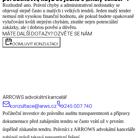
Rozhodně ano. Právní chyby a administrativní nedostatky se
objevují stejně často u malých i velkých tendrů. Jeden malý tender
nemusí mít vysokou finanční hodnotu, ale pokud budete opakovaně
vylučováni kvůli stejným chybám, ztratíte nejen potenciální
zakázky, ale i dobrou pověst a důvěru.
MÁTE DALŠÍ DOTAZY? OZVĚTE SE NÁM
DOMLUVIT KONZULTACI
ARROWS advokátní kancelář
konzultace@arws.cz
245 007 740
Počáteční investice do právního auditu transparentnosti a přípravy
dokumentace před zahájením tendru se často vrátí už v prvním
úspěšně získaném tendru. Právníci z ARROWS advokátní kanceláře
nabízejí právě taková preventivní řešení.