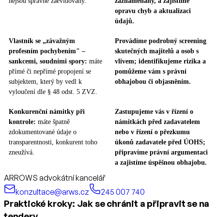
nejsou správně zaevidovány.
zaznamenány, a zajistíme
opravu chyb a aktualizaci
údajů.
Vlastník se „závažným
Provádíme podrobný screening
profesním pochybením" –
skutečných majitelů a osob s
sankcemi, soudními spory:
máte
vlivem; identifikujeme rizika a
přímé či nepřímé propojení se
pomůžeme vám s právní
subjektem, který by vedl k
obhajobou či objasněním.
vyloučení dle § 48 odst. 5 ZVZ.
Konkurenční námitky při
Zastupujeme vás v řízení o
kontrole:
máte špatně
námitkách před zadavatelem
zdokumentované údaje o
nebo v řízení o přezkumu
transparentnosti, konkurent toho
úkonů zadavatele před ÚOHS;
zneužívá.
připravíme právní argumentaci
a zajistíme úspěšnou obhajobu.
ARROWS advokátní kancelář
konzultace@arws.cz
245 007 740
Praktické kroky: Jak se chránit a připravit se na
tendery