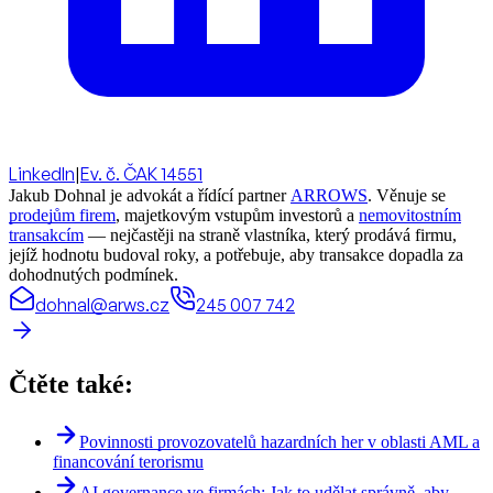
LinkedIn
|
Ev. č. ČAK 14551
Jakub Dohnal je advokát a řídící partner
ARROWS
. Věnuje se
prodejům firem
, majetkovým vstupům investorů a
nemovitostním
transakcím
— nejčastěji na straně vlastníka, který prodává firmu,
jejíž hodnotu budoval roky, a potřebuje, aby transakce dopadla za
dohodnutých podmínek.
dohnal@arws.cz
245 007 742
Čtěte také:
Povinnosti provozovatelů hazardních her v oblasti AML a
financování terorismu
AI governance ve firmách: Jak to udělat správně, aby