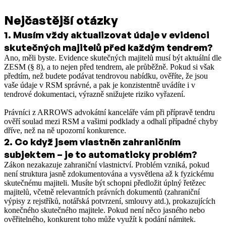
Nejčastější otázky
1
.
Musím vždy aktualizovat údaje v evidenci
skutečných majitelů před každým tendrem?
Ano, měli byste. Evidence skutečných majitelů musí být aktuální dle
ZESM (§ 8), a to nejen před tendrem, ale průběžně. Pokud si však
předtím, než budete podávat tendrovou nabídku, ověříte, že jsou
vaše údaje v RSM správné, a pak je konzistentně uvádíte i v
tendrové dokumentaci, výrazně snižujete riziko vyřazení.
Právníci z ARROWS advokátní kanceláře vám při přípravě tendru
ověří soulad mezi RSM a vašimi podklady a odhalí případné chyby
dříve, než na ně upozorní konkurence.
2
.
Co když jsem vlastněn zahraničním
subjektem – je to automaticky problém?
Zákon nezakazuje zahraniční vlastnictví. Problém vzniká, pokud
není struktura jasně zdokumentována a vysvětlena až k fyzickému
skutečnému majiteli. Musíte být schopni předložit úplný řetězec
majitelů, včetně relevantních právních dokumentů (zahraniční
výpisy z rejstříků, notářská potvrzení, smlouvy atd.), prokazujících
konečného skutečného majitele. Pokud není něco jasného nebo
ověřitelného, konkurent toho může využít k podání námitek.