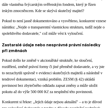
dále vlastněna švýcarským svěřenským fondem, který je řízen
irským zmocněncem. Kde se skrývá skutečný majitel?
Pokud to není jasně dokumentováno a vysvětleno, konkurent vznese
námitku: „Nejde o transparentní vlastnickou strukturu, tudíž nejde o
spolehlivého dodavatele," což může vést k vyloučení.
Zastaralé údaje nebo nesprávné právní následky
při změnách
Pokud došlo ke změně v akcionářské struktuře, ke sloučení,
rozdělení, změně právní formy či jiné přeměně dodavatele, a vy jste
to nezachytili správně v evidenci skutečných majitelů a následně v
tendrové dokumentaci, vzniká problém. ZESM (§ 42) ukládá
povinnost bez zbytečného odkladu zapsat změny a může uložit
pokutu až do výše 500 000 Kč za nesplnění této povinnosti.
Konkurent si řekne: „Jejich údaje nejsou aktuální" – a to je důvod