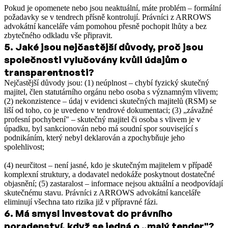
Pokud je opomenete nebo jsou neaktuální, máte problém – formální
požadavky se v tendrech přísně kontrolují. Právníci z ARROWS
advokátní kanceláře vám pomohou přesně pochopit lhůty a bez
zbytečného odkladu vše připravit.
5
.
Jaké jsou nejčastější důvody, proč jsou
společnosti vylučovány kvůli údajům o
transparentnosti?
Nejčastější důvody jsou: (1) neúplnost – chybí fyzický skutečný
majitel, člen statutárního orgánu nebo osoba s významným vlivem;
(2) nekonzistence – údaj v evidenci skutečných majitelů (RSM) se
liší od toho, co je uvedeno v tendrové dokumentaci; (3) „závažné
profesní pochybení" – skutečný majitel či osoba s vlivem je v
úpadku, byl sankcionován nebo má soudní spor související s
podnikáním, který nebyl deklarován a zpochybňuje jeho
spolehlivost;
(4) neurčitost – není jasné, kdo je skutečným majitelem v případě
komplexní struktury, a dodavatel nedokáže poskytnout dostatečné
objasnění; (5) zastaralost – informace nejsou aktuální a neodpovídají
skutečnému stavu. Právníci z ARROWS advokátní kanceláře
eliminují všechna tato rizika již v přípravné fázi.
6
.
Má smysl investovat do právního
poradenství, když se jedná o „malý tender"?