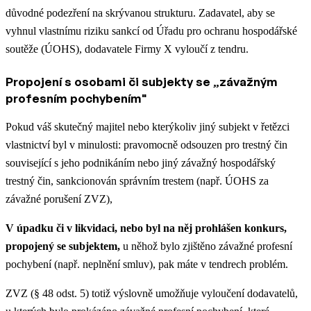
důvodné podezření na skrývanou strukturu. Zadavatel, aby se
vyhnul vlastnímu riziku sankcí od Úřadu pro ochranu hospodářské
soutěže (ÚOHS), dodavatele Firmy X vyloučí z tendru.
Propojení s osobami či subjekty se „závažným
profesním pochybením"
Pokud váš skutečný majitel nebo kterýkoliv jiný subjekt v řetězci
vlastnictví byl v minulosti: pravomocně odsouzen pro trestný čin
související s jeho podnikáním nebo jiný závažný hospodářský
trestný čin, sankcionován správním trestem (např. ÚOHS za
závažné porušení ZVZ),
V úpadku či v likvidaci, nebo byl na něj prohlášen konkurs,
propojený se subjektem,
u něhož bylo zjištěno závažné profesní
pochybení (např. neplnění smluv), pak máte v tendrech problém.
ZVZ (§ 48 odst. 5) totiž výslovně umožňuje vyloučení dodavatelů,