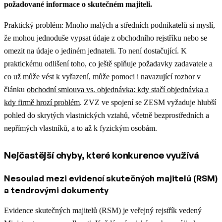
požadované informace o skutečném majiteli.
Praktický problém: Mnoho malých a středních podnikatelů si myslí,
že mohou jednoduše vypsat údaje z obchodního rejstříku nebo se
omezit na údaje o jediném jednateli. To není dostačující.
K
praktickému odlišení toho, co ještě splňuje požadavky zadavatele a
co už může vést k vyřazení, může pomoci i navazující rozbor v
článku
obchodní smlouva vs. objednávka: kdy stačí objednávka a
kdy firmě hrozí problém
.
ZVZ ve spojení se ZESM vyžaduje hlubší
pohled do skrytých vlastnických vztahů, včetně bezprostředních a
nepřímých vlastníků, a to až k fyzickým osobám.
Nejčastější chyby, které konkurence využívá
Nesoulad mezi evidencí skutečných majitelů (RSM)
a tendrovými dokumenty
Evidence skutečných majitelů (RSM) je veřejný rejstřík vedený