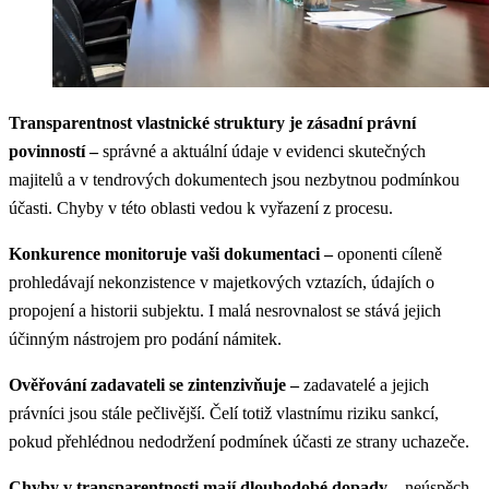
Transparentnost vlastnické struktury je zásadní právní
povinností –
správné a aktuální údaje v evidenci skutečných
majitelů a v tendrových dokumentech jsou nezbytnou podmínkou
účasti. Chyby v této oblasti vedou k vyřazení z procesu.
Konkurence monitoruje vaši dokumentaci –
oponenti cíleně
prohledávají nekonzistence v majetkových vztazích, údajích o
propojení a historii subjektu. I malá nesrovnalost se stává jejich
účinným nástrojem pro podání námitek.
Ověřování zadavateli se zintenzivňuje –
zadavatelé a jejich
právníci jsou stále pečlivější. Čelí totiž vlastnímu riziku sankcí,
pokud přehlédnou nedodržení podmínek účasti ze strany uchazeče.
Chyby v transparentnosti mají dlouhodobé dopady –
neúspěch