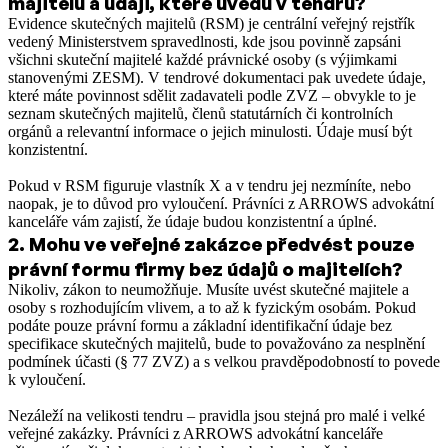
majitelů a údaji, které uvedu v tendru?
Evidence skutečných majitelů (RSM) je centrální veřejný rejstřík
vedený Ministerstvem spravedlnosti, kde jsou povinně zapsáni
všichni skuteční majitelé každé právnické osoby (s výjimkami
stanovenými ZESM). V tendrové dokumentaci pak uvedete údaje,
které máte povinnost sdělit zadavateli podle ZVZ – obvykle to je
seznam skutečných majitelů, členů statutárních či kontrolních
orgánů a relevantní informace o jejich minulosti. Údaje musí být
konzistentní.
Pokud v RSM figuruje vlastník X a v tendru jej nezmíníte, nebo
naopak, je to důvod pro vyloučení. Právníci z ARROWS advokátní
kanceláře vám zajistí, že údaje budou konzistentní a úplné.
2
.
Mohu ve veřejné zakázce předvést pouze
právní formu firmy bez údajů o majitelích?
Nikoliv, zákon to neumožňuje. Musíte uvést skutečné majitele a
osoby s rozhodujícím vlivem, a to až k fyzickým osobám. Pokud
podáte pouze právní formu a základní identifikační údaje bez
specifikace skutečných majitelů, bude to považováno za nesplnění
podmínek účasti (§ 77 ZVZ) a s velkou pravděpodobností to povede
k vyloučení.
Nezáleží na velikosti tendru – pravidla jsou stejná pro malé i velké
veřejné zakázky. Právníci z ARROWS advokátní kanceláře