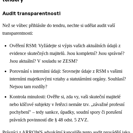
Audit transparentnosti
Než se vůbec přihlásíte do tendru, nechte si udělat audit vaší
transparentnosti:
Ověření RSM: Vyžádejte si výpis vašich aktuálních údajů z
evidence skutečných majitelů. Jsou kompletní? Jsou správné?
Jsou aktuální? V souladu se ZESM?
Porovnání s interními údaji: Srovnejte údaje z RSM s vašimi
interními majetkovými vztahy a statutárními orgány. Souhlasí?
Nejsou tam rozdíly?
Kontrola minulosti: Ověřte si, zda vy, vaši skuteční majitelé
nebo klíčové subjekty v řetězci nemáte tzv. „závažné profesní
pochybení" – tedy sankce, úpadky, soudní spory či porušení
právních povinností dle § 48 odst. 5 ZVZ.
Právníci z ARROWS advokátní kanceláře tento audit provádějí jako