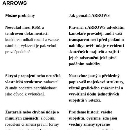
ARROWS
Možné problémy
Jak pomáhá ARROWS
Nesoulad mezi RSM a
Právníci z ARROWS advokátní
tendrovou dokumentací:
kanceláře provádějí audit vaší
konkurent odhalí rozdíl a vznese
transparentnosti před podáním
námitku; vyřazení je pak velmi
nabídky: ověří údaje v evidenci
pravděpodobné.
skutečných majitelů a zajistí
jejich odstranění ještě před
podáním nabídky.
Skrytá propojení nebo neurčitá
Nastavíme jasný a přehledný
vlastnická struktura:
zadavatel
popis vaší majetkové struktury,
či audit podezírá neprůhlednost
včetně grafického znázornění a
jako důvod k vyloučení.
vysvětlení účelu jednotlivých
subjektů v řetězci.
Zastaralé nebo chybné údaje o
Projdeme historii vašeho
minulých změnách:
sloučení,
subjektu, ověříme, zda jsou
rozdělení či změna právní formy
všechny změny správně