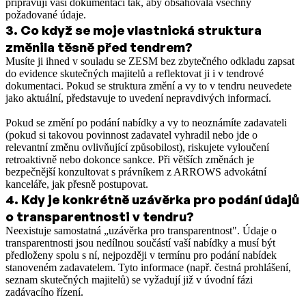
připravují vaši dokumentaci tak, aby obsahovala všechny
požadované údaje.
3
.
Co když se moje vlastnická struktura
změnila těsně před tendrem?
Musíte ji ihned v souladu se ZESM bez zbytečného odkladu zapsat
do evidence skutečných majitelů a reflektovat ji i v tendrové
dokumentaci. Pokud se struktura změní a vy to v tendru neuvedete
jako aktuální, představuje to uvedení nepravdivých informací.
Pokud se změní po podání nabídky a vy to neoznámíte zadavateli
(pokud si takovou povinnost zadavatel vyhradil nebo jde o
relevantní změnu ovlivňující způsobilost), riskujete vyloučení
retroaktivně nebo dokonce sankce. Při větších změnách je
bezpečnější konzultovat s právníkem z ARROWS advokátní
kanceláře, jak přesně postupovat.
4
.
Kdy je konkrétně uzávěrka pro podání údajů
o transparentnosti v tendru?
Neexistuje samostatná „uzávěrka pro transparentnost". Údaje o
transparentnosti jsou nedílnou součástí vaší nabídky a musí být
předloženy spolu s ní, nejpozději v termínu pro podání nabídek
stanoveném zadavatelem. Tyto informace (např. čestná prohlášení,
seznam skutečných majitelů) se vyžadují již v úvodní fázi
zadávacího řízení.