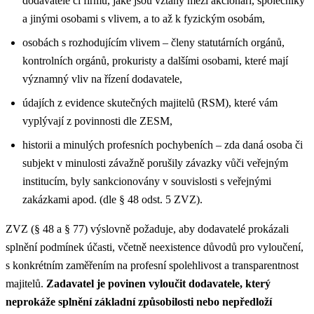
dodavatele či firmu, jaké jsou vztahy mezi akcionáři, společníky
a jinými osobami s vlivem, a to až k fyzickým osobám,
osobách s rozhodujícím vlivem – členy statutárních orgánů,
kontrolních orgánů, prokuristy a dalšími osobami, které mají
významný vliv na řízení dodavatele,
údajích z evidence skutečných majitelů (RSM), které vám
vyplývají z povinnosti dle ZESM,
historii a minulých profesních pochybeních – zda daná osoba či
subjekt v minulosti závažně porušily závazky vůči veřejným
institucím, byly sankcionovány v souvislosti s veřejnými
zakázkami apod. (dle § 48 odst. 5 ZVZ).
ZVZ (§ 48 a § 77) výslovně požaduje, aby dodavatelé prokázali
splnění podmínek účasti, včetně neexistence důvodů pro vyloučení,
s konkrétním zaměřením na profesní spolehlivost a transparentnost
majitelů.
Zadavatel je povinen vyloučit dodavatele, který
neprokáže splnění základní způsobilosti nebo nepředloží