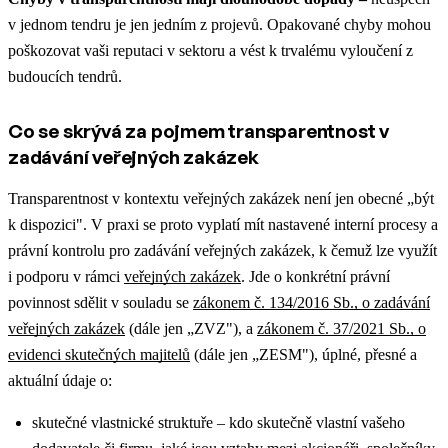
v jednom tendru je jen jedním z projevů. Opakované chyby mohou
poškozovat vaši reputaci v sektoru a vést k trvalému vyloučení z
budoucích tendrů.
Co se skrývá za pojmem transparentnost v
zadávání veřejných zakázek
Transparentnost v kontextu veřejných zakázek není jen obecné „být
k dispozici".
V praxi se proto vyplatí mít nastavené interní procesy a
právní kontrolu pro zadávání veřejných zakázek, k čemuž lze využít
i podporu v rámci
veřejných zakázek
.
Jde o konkrétní právní
povinnost sdělit v souladu se
zákonem č. 134/2016 Sb., o zadávání
veřejných zakázek
(dále jen „ZVZ"), a
zákonem č. 37/2021 Sb., o
evidenci skutečných majitelů
(dále jen „ZESM"), úplné, přesné a
aktuální údaje o:
skutečné vlastnické struktuře – kdo skutečně vlastní vašeho