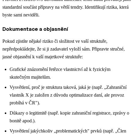
standardní součást přípravy na větší tendry. Identifikují rizika, která
byste sami neviděli.
Dokumentace a objasnění
Pokud zjistíte nějaké riziko či složitost ve vaší struktuře,
nepředpokládejte, že si ji zadavatel vyloží sám. Připravte stručné,
jasné objasnění k vaší majetkové struktuře:
Grafické znázornění řetězce vlastnictví až k fyzickým
skutečným majitelům.
Vysvětlení, proč je struktura taková, jaká je (např. „Zahraniční
vlastník X je založen z důvodu optimalizace daní, ale provoz
probíhá v ČR").
Důkazy o legitimitě (např. kopie zahraniční registrace, zprávy o
bonitě apod.).
Vysvětlení jakýchkoliv „problematických" prvků (např. „Člen