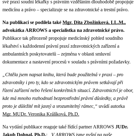
své praxi soudní lékařky s právním vzděláním dlouhodobě propojuje
medicínu a právo – specializuje se na zdravotnické a trestní právo.
Na publikaci se podílela také
Mgr. Dita Zbožínková, LL.M.,
advokátka ARROWS a specialistka na zdravotnické právo.
Publikace tak přirozeně propojuje medicínský pohled soudního
lékařství s každodenní právní praxí zdravotnických zařízení a
ambulantních poskytovatelů – zejména v oblasti smluvní
dokumentace a nastavení procesů v souladu s právními požadavky.
„Chtěla jsem napsat knihu, která bude použitelná v praxi – pro
zdravotníky i pro ty, kdo se zdravotnickým právem setkávají při
řízení zařízení nebo řešení konkrétních situací. Zdravotnictví je obor,
kde má mnoho rozhodnutí bezprostřední právní důsledky, a právě
proto je důležité mít jasný a srozumitelný rámec,“
uvádí autorka
Mgr. MUDr. Veronika Králíková, Ph.D.
Na vydání publikace reaguje také řídící partner ARROWS
JUDr.
Jakub Dohnal, Ph.D.
:
„V ARROWS jsme pyšní na naše