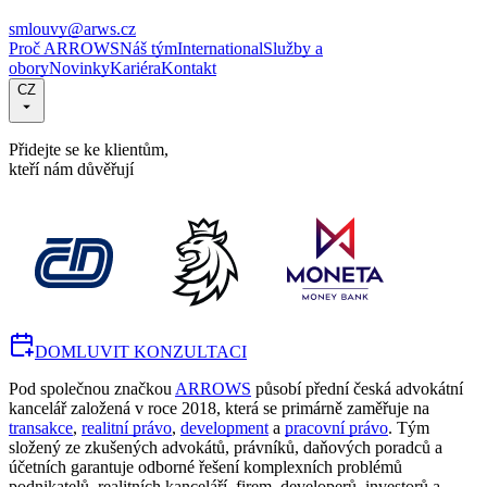
smlouvy@arws.cz
Proč ARROWS
Náš tým
International
Služby a
obory
Novinky
Kariéra
Kontakt
CZ
Přidejte se ke klientům,
kteří nám důvěřují
DOMLUVIT KONZULTACI
Pod společnou značkou
ARROWS
působí přední česká advokátní
kancelář založená v roce 2018, která se primárně zaměřuje na
transakce
,
realitní právo
,
development
a
pracovní právo
. Tým
složený ze zkušených advokátů, právníků, daňových poradců a
účetních garantuje odborné řešení komplexních problémů
podnikatelů, realitních kanceláří, firem, developerů, investorů a