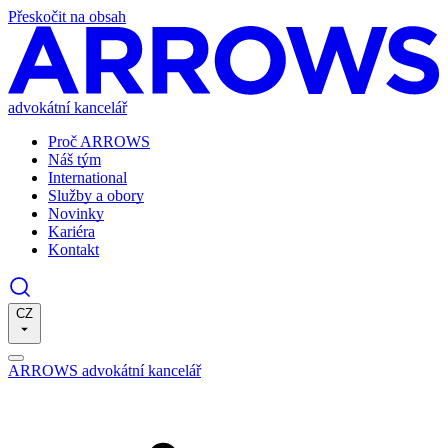
Přeskočit na obsah
advokátní kancelář
Proč ARROWS
Náš tým
International
Služby a obory
Novinky
Kariéra
Kontakt
CZ
ARROWS advokátní kancelář