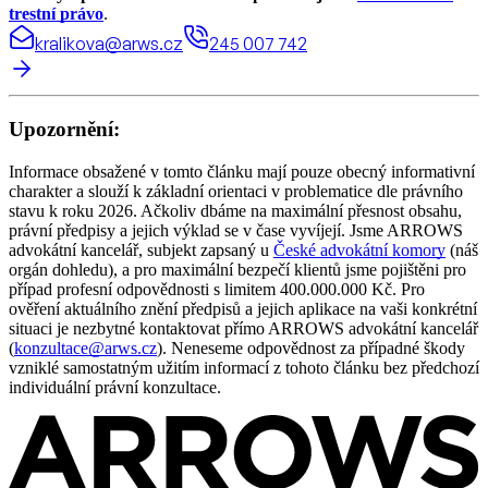
trestní právo
.
kralikova@arws.cz
245 007 742
Upozornění:
Informace obsažené v tomto článku mají pouze obecný informativní
charakter a slouží k základní orientaci v problematice dle právního
stavu k roku 2026. Ačkoliv dbáme na maximální přesnost obsahu,
právní předpisy a jejich výklad se v čase vyvíjejí. Jsme ARROWS
advokátní kancelář, subjekt zapsaný u
České advokátní komory
(náš
orgán dohledu), a pro maximální bezpečí klientů jsme pojištěni pro
případ profesní odpovědnosti s limitem 400.000.000 Kč. Pro
ověření aktuálního znění předpisů a jejich aplikace na vaši konkrétní
situaci je nezbytné kontaktovat přímo ARROWS advokátní kancelář
(
konzultace@arws.cz
). Neneseme odpovědnost za případné škody
vzniklé samostatným užitím informací z tohoto článku bez předchozí
individuální právní konzultace.