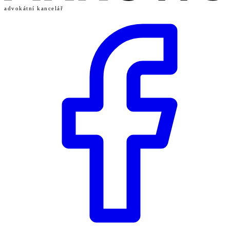
advokátní kancelář