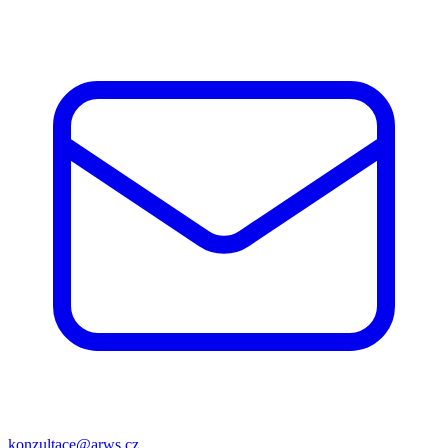
konzultace@arws.cz