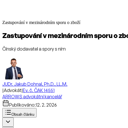
Zastupování v mezinárodním sporu o zboží
Zastupování v mezinárodním sporu o zb
Čínský dodavatel a spory s ním
JUDr. Jakub Dohnal, Ph.D., LL.M.
|
Advokát
|
Ev. č. ČAK 14551
ARROWS advokátní kancelář
Publikováno:
12. 2. 2026
Obsah článku