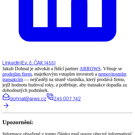
LinkedIn
|
Ev. č. ČAK 14551
Jakub Dohnal je advokát a řídící partner
ARROWS
. Věnuje se
prodejům firem
, majetkovým vstupům investorů a
nemovitostním
transakcím
— nejčastěji na straně vlastníka, který prodává firmu,
jejíž hodnotu budoval roky, a potřebuje, aby transakce dopadla za
dohodnutých podmínek.
dohnal@arws.cz
245 007 742
Upozornění:
Informace obsažené v tomto článku mají pouze obecný informativní