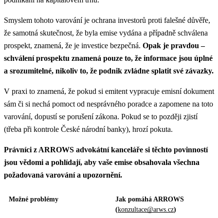
Smyslem tohoto varování je ochrana investorů proti falešné důvěře,
že samotná skutečnost, že byla emise vydána a případně schválena
prospekt, znamená, že je investice bezpečná.
Opak je pravdou –
schválení prospektu znamená pouze to, že informace jsou úplné
a srozumitelné, nikoliv to, že podnik zvládne splatit své závazky.
V praxi to znamená, že pokud si emitent vypracuje emisní dokument
sám či si nechá pomoct od nesprávného poradce a zapomene na toto
varování, dopustí se porušení zákona. Pokud se to později zjistí
(třeba při kontrole České národní banky), hrozí pokuta.
Právníci z ARROWS advokátní kanceláře si těchto povinností
jsou vědomi a pohlídají, aby vaše emise obsahovala všechna
požadovaná varování a upozornění.
Možné problémy
Jak pomáhá ARROWS
(
konzultace@arws.cz
)