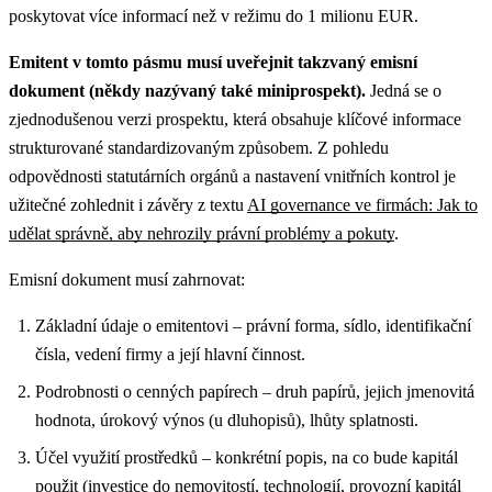
poskytovat více informací než v režimu do 1 milionu EUR.
Emitent v tomto pásmu musí uveřejnit takzvaný emisní
dokument (někdy nazývaný také miniprospekt).
Jedná se o
zjednodušenou verzi prospektu, která obsahuje klíčové informace
strukturované standardizovaným způsobem.
Z pohledu
odpovědnosti statutárních orgánů a nastavení vnitřních kontrol je
užitečné zohlednit i závěry z textu
AI governance ve firmách: Jak to
udělat správně, aby nehrozily právní problémy a pokuty
.
Emisní dokument musí zahrnovat:
Základní údaje o emitentovi – právní forma, sídlo, identifikační
čísla, vedení firmy a její hlavní činnost.
Podrobnosti o cenných papírech – druh papírů, jejich jmenovitá
hodnota, úrokový výnos (u dluhopisů), lhůty splatnosti.
Účel využití prostředků – konkrétní popis, na co bude kapitál
použit (investice do nemovitostí, technologií, provozní kapitál