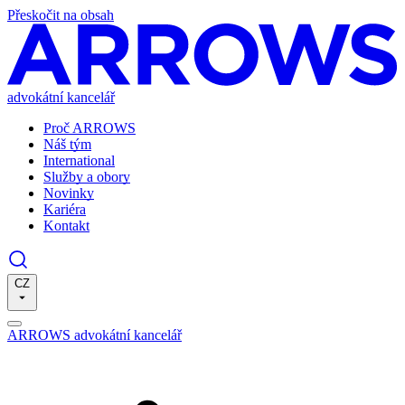
Přeskočit na obsah
advokátní kancelář
Proč ARROWS
Náš tým
International
Služby a obory
Novinky
Kariéra
Kontakt
CZ
ARROWS advokátní kancelář