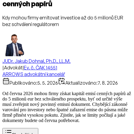
cenných papírů
Kdy mohou firmy emitovat investice až do 5 milionů EUR
bez schválení regulátorem
JUDr. Jakub Dohnal, Ph.D., LL.M.
|
Advokát
|
Ev. č. ČAK 14551
ARROWS advokátní kancelář
Publikováno:
5. 5. 2026
Aktualizováno:
7. 8. 2026
Od června 2026 mohou firmy získat kapitál emisí cenných papírů až
do 5 milionů eur bez schváleného prospektu, byť od určité výše
musí zveřejnit nový povinný emisní dokument. Chybějící zákonné
varování pro investory nebo špatné zařazení emise do pásma může
firmě přinést vysokou pokutu. Zjistíte, jak se limity počítají a jaké
dokumenty budete od června potřebovat.