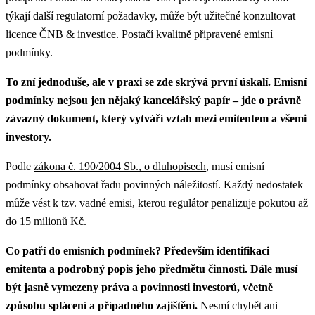
týkají další regulatorní požadavky, může být užitečné konzultovat
licence ČNB & investice
.
Postačí kvalitně připravené emisní
podmínky.
To zní jednoduše, ale v praxi se zde skrývá první úskalí. Emisní
podmínky nejsou jen nějaký kancelářský papír – jde o právně
závazný dokument, který vytváří vztah mezi emitentem a všemi
investory.
Podle
zákona č. 190/2004 Sb., o dluhopisech
, musí emisní
podmínky obsahovat řadu povinných náležitostí. Každý nedostatek
může vést k tzv. vadné emisi, kterou regulátor penalizuje pokutou až
do 15 milionů Kč.
Co patří do emisních podmínek? Především identifikaci
emitenta a podrobný popis jeho předmětu činnosti. Dále musí
být jasně vymezeny práva a povinnosti investorů, včetně
způsobu splácení a případného zajištění.
Nesmí chybět ani