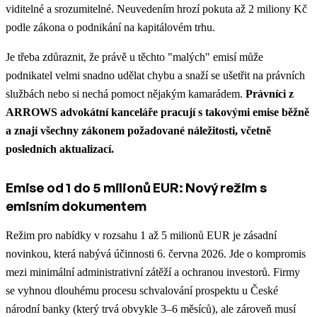
viditelné a srozumitelné. Neuvedením hrozí pokuta až 2 miliony Kč
podle zákona o podnikání na kapitálovém trhu.
Je třeba zdůraznit, že právě u těchto "malých" emisí může
podnikatel velmi snadno udělat chybu a snaží se ušetřit na právních
službách nebo si nechá pomoct nějakým kamarádem.
Právníci z
ARROWS advokátní kanceláře pracují s takovými emise běžně
a znají všechny zákonem požadované náležitosti, včetně
posledních aktualizací.
Emise od 1 do 5 milionů EUR: Nový režim s
emisním dokumentem
Režim pro nabídky v rozsahu 1 až 5 milionů EUR je zásadní
novinkou, která nabývá účinnosti 6. června 2026. Jde o kompromis
mezi minimální administrativní zátěží a ochranou investorů. Firmy
se vyhnou dlouhému procesu schvalování prospektu u České
národní banky (který trvá obvykle 3–6 měsíců), ale zároveň musí