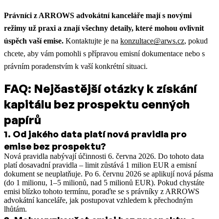
Právníci z ARROWS advokátní kanceláře mají s novými
režimy už praxi a znají všechny detaily, které mohou ovlivnit
úspěch vaší emise.
Kontaktujte je na
konzultace@arws.cz
, pokud
chcete, aby vám pomohli s přípravou emisní dokumentace nebo s
právním poradenstvím k vaší konkrétní situaci.
FAQ: Nejčastější otázky k získání
kapitálu bez prospektu cenných
papírů
1
.
Od jakého data platí nová pravidla pro
emise bez prospektu?
Nová pravidla nabývají účinnosti 6. června 2026. Do tohoto data
platí dosavadní pravidla – limit zůstává 1 milion EUR a emisní
dokument se neuplatňuje. Po 6. červnu 2026 se aplikují nová pásma
(do 1 milionu, 1–5 milionů, nad 5 milionů EUR). Pokud chystáte
emisi blízko tohoto termínu, poraďte se s právníky z ARROWS
advokátní kanceláře, jak postupovat vzhledem k přechodným
lhůtám.