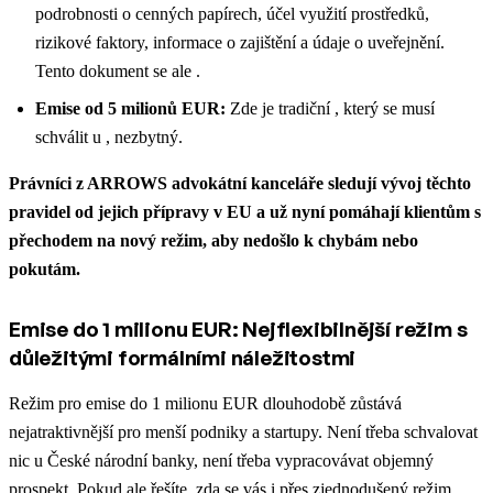
podrobnosti o cenných papírech, účel využití prostředků,
rizikové faktory, informace o zajištění a údaje o uveřejnění.
Tento dokument se ale .
Emise od 5 milionů EUR:
Zde je tradiční , který se musí
schválit u , nezbytný.
Právníci z ARROWS advokátní kanceláře sledují vývoj těchto
pravidel od jejich přípravy v EU a už nyní pomáhají klientům s
přechodem na nový režim, aby nedošlo k chybám nebo
pokutám.
Emise do 1 milionu EUR: Nejflexibilnější režim s
důležitými formálními náležitostmi
Režim pro emise do 1 milionu EUR dlouhodobě zůstává
nejatraktivnější pro menší podniky a startupy. Není třeba schvalovat
nic u České národní banky, není třeba vypracovávat objemný
prospekt.
Pokud ale řešíte, zda se vás i přes zjednodušený režim