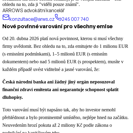
ohledu na to, zda ji "viděli pouze známí".
ARROWS advokátní kancelář
konzultace@arws.cz
245 007 740
Nové povinné varování pro všechny emise
Od 20. dubna 2026 platí nová povinnost, kterou si musí všechny
firmy uvědomit. Bez ohledu na to, zda emitujete do 1 milionu EUR
(s emisními podmínkami), 1–5 milionů EUR (s emisním
dokumentem) nebo nad 5 milionů EUR (s prospektem), musíte v
každém případě uvést viditelné a jasné varování, že:
Česká národní banka ani žádný jiný orgán neposuzoval
finanční zdraví emitenta ani negarantuje schopnost splatit
dluhopisy.
Toto varování musí být napsáno tak, aby ho investor nemohl
přehlédnout a bylo prominentně umístěno, nejlépe hned na začátku.
Neuvedením hrozí pokuta až 2 miliony Kč podle zákona o
podnikání na kapitálovém trhu.