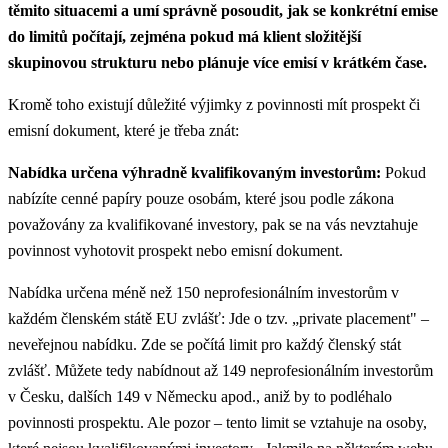
těmito situacemi a umí správně posoudit, jak se konkrétní emise
do limitů počítají, zejména pokud má klient složitější
skupinovou strukturu nebo plánuje více emisí v krátkém čase.
Kromě toho existují důležité výjimky z povinnosti mít prospekt či
emisní dokument, které je třeba znát:
Nabídka určena výhradně kvalifikovaným investorům:
Pokud
nabízíte cenné papíry pouze osobám, které jsou podle zákona
považovány za kvalifikované investory, pak se na vás nevztahuje
povinnost vyhotovit prospekt nebo emisní dokument.
Nabídka určena méně než 150 neprofesionálním investorům v
každém členském státě EU zvlášť: Jde o tzv. „private placement" –
neveřejnou nabídku. Zde se počítá limit pro každý členský stát
zvlášť. Můžete tedy nabídnout až 149 neprofesionálním investorům
v Česku, dalších 149 v Německu apod., aniž by to podléhalo
povinnosti prospektu. Ale pozor – tento limit se vztahuje na osoby,