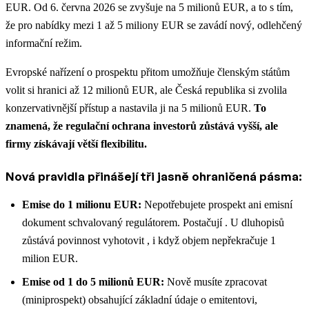
EUR. Od 6. června 2026 se zvyšuje na 5 milionů EUR, a to s tím,
že pro nabídky mezi 1 až 5 miliony EUR se zavádí nový, odlehčený
informační režim.
Evropské nařízení o prospektu přitom umožňuje členským státům
volit si hranici až 12 milionů EUR, ale Česká republika si zvolila
konzervativnější přístup a nastavila ji na 5 milionů EUR.
To
znamená, že regulační ochrana investorů zůstává vyšší, ale
firmy získávají větší flexibilitu.
Nová pravidla přinášejí tři jasně ohraničená pásma:
Emise do 1 milionu EUR:
Nepotřebujete prospekt ani emisní
dokument schvalovaný regulátorem. Postačují . U dluhopisů
zůstává povinnost vyhotovit , i když objem nepřekračuje 1
milion EUR.
Emise od 1 do 5 milionů EUR:
Nově musíte zpracovat
(miniprospekt) obsahující základní údaje o emitentovi,