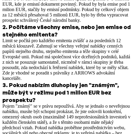
EUR, kde je emisní dokument povinný. Pokud by byla emise pod 1
milion EUR, stačily by emisní podmínky. Pokud by celkový objem
za 12 měsíců přesahoval 5 milionů EUR, bylo by třeba vypracovat
prospekt schválený České národní banky.
2
.
Počítáme všechny emise, nebo jen emise od
stejného emitenta?
Limit se počítá pro každého emitenta zvlášť a za posledních 12
měsíců klouzavě. Zahrnují se všechny veřejné nabídky cenných
papírů stejného druhu, stejného emitenta a téže skupiny v celé
Evropské unii. Pokud má společnost více dceřiných podniků, každá
z nich se posuzuje samostatně, nicméně v rámci skupiny je třeba
posoudit, zda nedochází k řetězení nabídek, které by se měly sčítat.
Zde je vhodné se poradit s právníky z ARROWS advokátní
kanceláře.
3
.
Pokud nabízím dluhopisy jen "známým",
může být v režimu pod 1 milion EUR bez
prospektu?
Pojem "známý" se v právu nepoužívá. Aby se jednalo o neveřejnou
nabídku, musíte být schopni prokázat, že jste oslovili konkrétní,
omezený okruh osob (maximálně 149 neprofesionálních investorů v
každém členském státě), a že s těmito osobami máte nějaký
předchozí vztah. Pokud nabídka proběhne prostřednictvím webu,
sociálních sítí nebo obecné reklamy, je to veřejná nabídka – bez