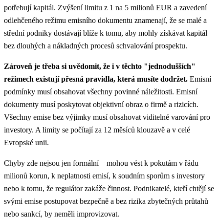
potřebují kapitál. Zvýšení limitu z 1 na 5 milionů EUR a zavedení
odlehčeného režimu emisního dokumentu znamenají, že se malé a
střední podniky dostávají blíže k tomu, aby mohly získávat kapitál
bez dlouhých a nákladných procesů schvalování prospektu.
Zároveň je třeba si uvědomit, že i v těchto "jednodušších"
režimech existují přesná pravidla, která musíte dodržet.
Emisní
podmínky musí obsahovat všechny povinné náležitosti. Emisní
dokumenty musí poskytovat objektivní obraz o firmě a rizicích.
Všechny emise bez výjimky musí obsahovat viditelné varování pro
investory. A limity se počítají za 12 měsíců klouzavě a v celé
Evropské unii.
Chyby zde nejsou jen formální – mohou vést k pokutám v řádu
milionů korun, k neplatnosti emisí, k soudním sporům s investory
nebo k tomu, že regulátor zakáže činnost. Podnikatelé, kteří chtějí se
svými emise postupovat bezpečně a bez rizika zbytečných průtahů
nebo sankcí, by neměli improvizovat.