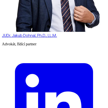
JUDr. Jakub Dohnal, Ph.D., LL.M.
Advokát, řídící partner