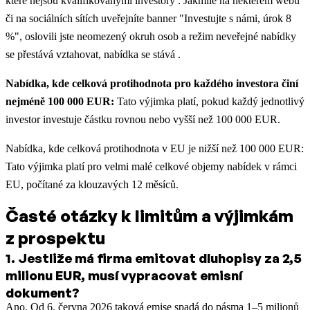
které nejsou kvalifikovanými investory . Jakmile na některém webu
či na sociálních sítích uveřejníte banner "Investujte s námi, úrok 8
%", oslovili jste neomezený okruh osob a režim neveřejné nabídky
se přestává vztahovat, nabídka se stává .
Nabídka, kde celková protihodnota pro každého investora činí
nejméně 100 000 EUR:
Tato výjimka platí, pokud každý jednotlivý
investor investuje částku rovnou nebo vyšší než 100 000 EUR.
Nabídka, kde celková protihodnota v EU je nižší než 100 000 EUR:
Tato výjimka platí pro velmi malé celkové objemy nabídek v rámci
EU, počítané za klouzavých 12 měsíců.
Časté otázky k limitům a výjimkám
z prospektu
1
.
Jestliže má firma emitovat dluhopisy za 2,5
milionu EUR, musí vypracovat emisní
dokument?
Ano. Od 6. června 2026 taková emise spadá do pásma 1–5 milionů