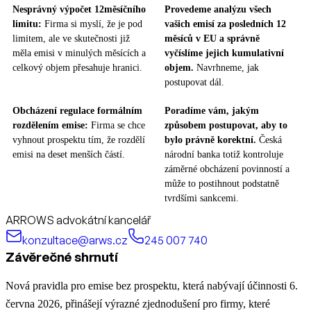
Nesprávný výpočet 12měsíčního
Provedeme analýzu všech
limitu:
Firma si myslí, že je pod
vašich emisí za posledních 12
limitem, ale ve skutečnosti již
měsíců v EU a správně
měla emisi v minulých měsících a
vyčíslíme jejich kumulativní
celkový objem přesahuje hranici.
objem.
Navrhneme, jak
postupovat dál.
Obcházení regulace formálním
Poradíme vám, jakým
rozdělením emise:
Firma se chce
způsobem postupovat, aby to
vyhnout prospektu tím, že rozdělí
bylo právně korektní.
Česká
emisi na deset menších částí.
národní banka totiž kontroluje
záměrné obcházení povinností a
může to postihnout podstatně
tvrdšími sankcemi.
ARROWS advokátní kancelář
konzultace@arws.cz
245 007 740
Závěrečné shrnutí
Nová pravidla pro emise bez prospektu, která nabývají účinnosti 6.
června 2026, přinášejí výrazné zjednodušení pro firmy, které