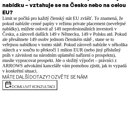
nabídku – vztahuje se na Česko nebo na celou
EU?
Limit se počítá pro každý členský stát EU zvlášť. To znamená, že
pokud nabízíte cenné papíry v režimu private placement (neveřejné
nabídky), můžete oslovit až 149 neprofesionálních investorů v
Česku, a zároveň dalších 149 v Německu, 149 v Polsku atd. Pokud
ale přesáhnete 149 osobv jednom členském státě , stane se to
veřejnou nabídkou v tomto státě. Pokud zároveň nabízíte v několika
státech a v součtu to překročí 1 milion EUR (nebo jiný příslušný
práh v závislosti na národním uplatnění nařízení o prospektu),
musíte vypracovat prospekt. Jde o složitý výpočet – právníci z
ARROWS advokátní kanceláře vám pomohou zjistit, jak to vypadá
v konkrétní situaci.
MÁTE DALŠÍ DOTAZY? OZVĚTE SE NÁM
DOMLUVIT KONZULTACI