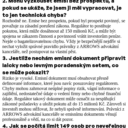
2
.
Mohu vyzkoušet emisi bez prospektu, a
pokud se ukáže, že jsem ji měl vypracovat, je
to jen technická chyba?
Rozhodně ne. Emise bez prospektu, pokud byl prospekt povinný, se
považuje za zásadní porušení zákona. Regulátor to postihuje
pokutou, která může dosáhnout až 150 milionů Kč, a může být
spojena se zákazem činnosti a povinností vrátit investorům peníze.
Nejde o bagatelizovatelnou chybu. Vždy je bezpečnější nejdřív si
nechat vyložit správné pravidlo právníky z ARROWS advokátní
kanceláře, než postupovat na vlastní pěst.
3
.
Jestliže nechám emisní dokument připravit
laicky nebo levným poradenským setem, co
se může pokazit?
Riziko je vysoké. Emisní dokument musí obsahovat přesně
definované informace, které jsou navíc posuzovány regulátorem.
Chyby mohou zahrnovat neúplné popisy rizik, vágní informace o
zajištění, nedostatečné údaje o vedení firmy nebo chybné finanční
údaje. Regulátor takový dokument může označit za nesplňující
zákonné požadavky a uložit pokutu až do 15 milionů Kč. Zároveň si
investoři mohou stěžovat, že nebyli správně informováni. Právníci z
ARROWS advokátní kanceláře se emisnímu dokumentu věnují
profesionálně a vědí, na co si dát pozor.
4
.
Jak se počítá limit 149 osob pro neveřejnou