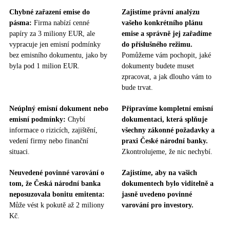
Chybné zařazení emise do
Zajistíme právní analýzu
pásma:
Firma nabízí cenné
vašeho konkrétního plánu
papíry za 3 miliony EUR, ale
emise a správně jej zařadíme
vypracuje jen emisní podmínky
do příslušného režimu.
bez emisního dokumentu, jako by
Pomůžeme vám pochopit, jaké
byla pod 1 milion EUR.
dokumenty budete muset
zpracovat, a jak dlouho vám to
bude trvat.
Neúplný emisní dokument nebo
Připravíme kompletní emisní
emisní podmínky:
Chybí
dokumentaci, která splňuje
informace o rizicích, zajištění,
všechny zákonné požadavky a
vedení firmy nebo finanční
praxi České národní banky.
situaci.
Zkontrolujeme, že nic nechybí.
Neuvedené povinné varování o
Zajistíme, aby na vašich
tom, že Česká národní banka
dokumentech bylo viditelně a
neposuzovala bonitu emitenta:
jasně uvedeno povinné
Může vést k pokutě až 2 miliony
varování pro investory.
Kč.