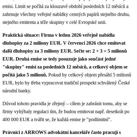
emisi. Limit se počítá za klouzavé období posledních 12 měsíců a
zahrnuje všechny veřejné nabídky cenných papírů stejného druhu,
stejného emitenta a téže skupiny v celé Evropské unii.
Praktická situace: Firma v lednu 2026 veřejně nabídla
dluhopisy za 2 miliony EUR. V červenci 2026 chce emitovat
další dluhopisy za 3 miliony EUR. Sečte se: 2 + 3 = 5 milionů
EUR. Druhá emise se tedy posuzuje jako součást jedné
"skupiny" emisí za posledních 12 měsíců, a celkový objem se
počítá jako 5 milionů.
Pokud by celkový objem přesáhl 5 milionů
EUR, bylo by třeba vypracovat tradiční prospekt schválený České
národní banky.
Důvod tohoto pravidla je zřejmý – cílem je zabránit tomu, aby se
firmy vyhýbaly regulaci tím, že budou emitovat např. desetkrát po
400 000 EUR a tvářit se, že každá emise je "podlimitní".
Právníci z ARROWS advokátní kanceláře často pracují s