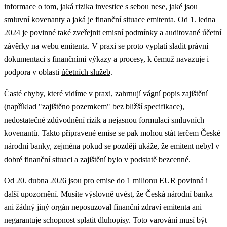
informace o tom, jaká rizika investice s sebou nese, jaké jsou
smluvní kovenanty a jaká je finanční situace emitenta. Od 1. ledna
2024 je povinné také zveřejnit emisní podmínky a auditované účetní
závěrky na webu emitenta.
V praxi se proto vyplatí sladit právní
dokumentaci s finančními výkazy a procesy, k čemuž navazuje i
podpora v oblasti
účetních služeb
.
Časté chyby, které vidíme v praxi, zahrnují vágní popis zajištění
(například "zajištěno pozemkem" bez bližší specifikace),
nedostatečné zdůvodnění rizik a nejasnou formulaci smluvních
kovenantů. Takto připravené emise se pak mohou stát terčem České
národní banky, zejména pokud se později ukáže, že emitent nebyl v
dobré finanční situaci a zajištění bylo v podstatě bezcenné.
Od 20. dubna 2026 jsou pro emise do 1 milionu EUR povinná i
další upozornění. Musíte výslovně uvést, že Česká národní banka
ani žádný jiný orgán neposuzoval finanční zdraví emitenta ani
negarantuje schopnost splatit dluhopisy. Toto varování musí být