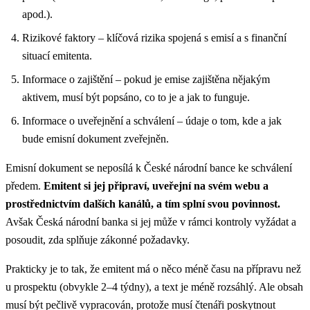
apod.).
Rizikové faktory – klíčová rizika spojená s emisí a s finanční
situací emitenta.
Informace o zajištění – pokud je emise zajištěna nějakým
aktivem, musí být popsáno, co to je a jak to funguje.
Informace o uveřejnění a schválení – údaje o tom, kde a jak
bude emisní dokument zveřejněn.
Emisní dokument se neposílá k České národní bance ke schválení
předem.
Emitent si jej připraví, uveřejní na svém webu a
prostřednictvím dalších kanálů, a tím splní svou povinnost.
Avšak Česká národní banka si jej může v rámci kontroly vyžádat a
posoudit, zda splňuje zákonné požadavky.
Prakticky je to tak, že emitent má o něco méně času na přípravu než
u prospektu (obvykle 2–4 týdny), a text je méně rozsáhlý. Ale obsah
musí být pečlivě vypracován, protože musí čtenáři poskytnout