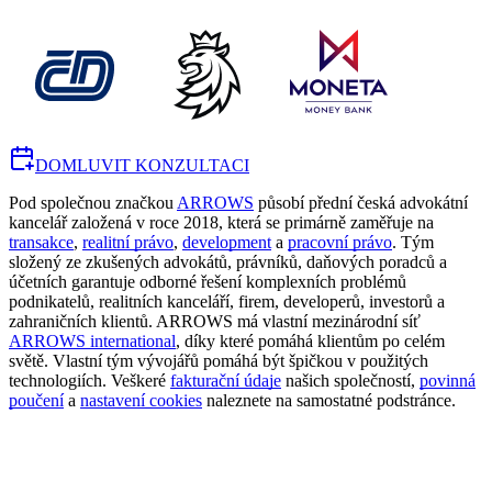
DOMLUVIT KONZULTACI
Pod společnou značkou
ARROWS
působí přední česká advokátní
kancelář založená v roce 2018, která se primárně zaměřuje na
transakce
,
realitní právo
,
development
a
pracovní právo
. Tým
složený ze zkušených advokátů, právníků, daňových poradců a
účetních garantuje odborné řešení komplexních problémů
podnikatelů, realitních kanceláří, firem, developerů, investorů a
zahraničních klientů. ARROWS má vlastní mezinárodní síť
ARROWS international
, díky které pomáhá klientům po celém
světě. Vlastní tým vývojářů pomáhá být špičkou v použitých
technologiích. Veškeré
fakturační údaje
našich společností,
povinná
poučení
a
nastavení cookies
naleznete na samostatné podstránce.