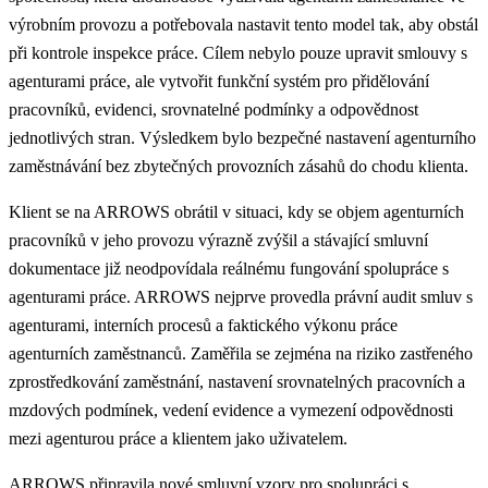
výrobním provozu a potřebovala nastavit tento model tak, aby obstál
při kontrole inspekce práce. Cílem nebylo pouze upravit smlouvy s
agenturami práce, ale vytvořit funkční systém pro přidělování
pracovníků, evidenci, srovnatelné podmínky a odpovědnost
jednotlivých stran. Výsledkem bylo bezpečné nastavení agenturního
zaměstnávání bez zbytečných provozních zásahů do chodu klienta.
Klient se na ARROWS obrátil v situaci, kdy se objem agenturních
pracovníků v jeho provozu výrazně zvýšil a stávající smluvní
dokumentace již neodpovídala reálnému fungování spolupráce s
agenturami práce. ARROWS nejprve provedla právní audit smluv s
agenturami, interních procesů a faktického výkonu práce
agenturních zaměstnanců. Zaměřila se zejména na riziko zastřeného
zprostředkování zaměstnání, nastavení srovnatelných pracovních a
mzdových podmínek, vedení evidence a vymezení odpovědnosti
mezi agenturou práce a klientem jako uživatelem.
ARROWS připravila nové smluvní vzory pro spolupráci s