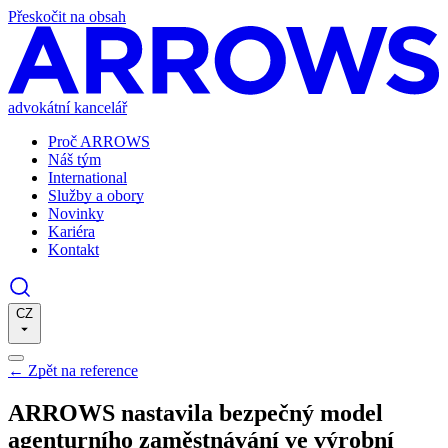
Přeskočit na obsah
advokátní kancelář
Proč ARROWS
Náš tým
International
Služby a obory
Novinky
Kariéra
Kontakt
CZ
←
Zpět na reference
ARROWS nastavila bezpečný model
agenturního zaměstnávání ve výrobní