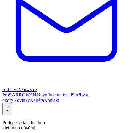
smlouvy@arws.cz
Proč ARROWS
Náš tým
International
Služby a
obory
Novinky
Kariéra
Kontakt
CZ
Přidejte se ke klientům,
kteří nám důvěřují