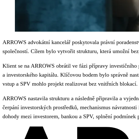
ARROWS advokátní kancelář poskytovala právní poradenství 
společností. Cílem bylo vytvořit strukturu, která umožní be
Klient se na ARROWS obrátil ve fázi přípravy investičního
a investorského kapitálu. Klíčovou bodem bylo správně nasta
vstup a SPV mohlo projekt realizovat bez vnitřních blokací.
ARROWS nastavila strukturu a následně připravila a vyjed
čerpání investorských prostředků, mechanismus návratnost
dohody mezi investorem, bankou a SPV, splnění podmínek pro 