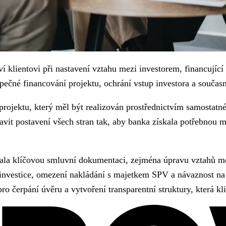
klientovi při nastavení vztahu mezi investorem, financující
zpečné financování projektu, ochrání vstup investora a součas
 projektu, který měl být realizován prostřednictvím samostat
vit postavení všech stran tak, aby banka získala potřebnou mí
nala klíčovou smluvní dokumentaci, zejména úpravu vztahů m
i investice, omezení nakládání s majetkem SPV a návaznost 
čerpání úvěru a vytvoření transparentní struktury, která kli