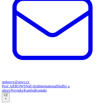
smlouvy@arws.cz
Proč ARROWS
Náš tým
International
Služby a
obory
Novinky
Kariéra
Kontakt
CZ