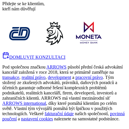
Přidejte se ke klientům,
kteří nám důvěřují
DOMLUVIT KONZULTACI
Pod společnou značkou
ARROWS
působí přední česká advokátní
kancelář založená v roce 2018, která se primárně zaměřuje na
transakce
,
realitní právo
,
development
a
pracovní právo
. Tým
složený ze zkušených advokátů, právníků, daňových poradců a
účetních garantuje odborné řešení komplexních problémů
podnikatelů, realitních kanceláří, firem, developerů, investorů a
zahraničních klientů. ARROWS má vlastní mezinárodní síť
ARROWS international
, díky které pomáhá klientům po celém
světě. Vlastní tým vývojářů pomáhá být špičkou v použitých
technologiích. Veškeré
fakturační údaje
našich společností,
povinná
poučení
a
nastavení cookies
naleznete na samostatné podstránce.