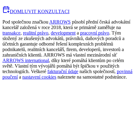
DOMLUVIT KONZULTACI
Pod společnou značkou
ARROWS
působí přední česká advokátní
kancelář založená v roce 2018, která se primárně zaměřuje na
transakce
,
realitní právo
,
development
a
pracovní právo
. Tým
složený ze zkušených advokátů, právníků, daňových poradců a
účetních garantuje odborné řešení komplexních problémů
podnikatelů, realitních kanceláří, firem, developerů, investorů a
zahraničních klientů. ARROWS má vlastní mezinárodní síť
ARROWS international
, díky které pomáhá klientům po celém
světě. Vlastní tým vývojářů pomáhá být špičkou v použitých
technologiích. Veškeré
fakturační údaje
našich společností,
povinná
poučení
a
nastavení cookies
naleznete na samostatné podstránce.