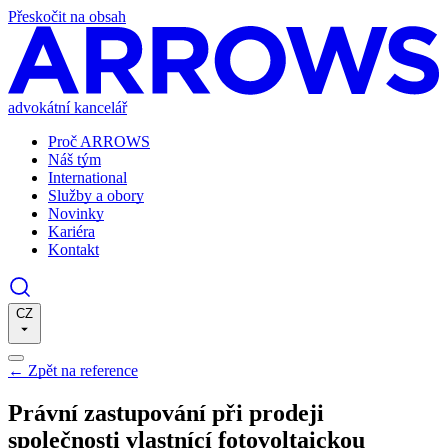
Přeskočit na obsah
advokátní kancelář
Proč ARROWS
Náš tým
International
Služby a obory
Novinky
Kariéra
Kontakt
CZ
←
Zpět na reference
Právní zastupování při prodeji
společnosti vlastnící fotovoltaickou