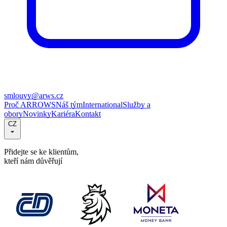
smlouvy@arws.cz
Proč ARROWS
Náš tým
International
Služby a
obory
Novinky
Kariéra
Kontakt
CZ
Přidejte se ke klientům,
kteří nám důvěřují