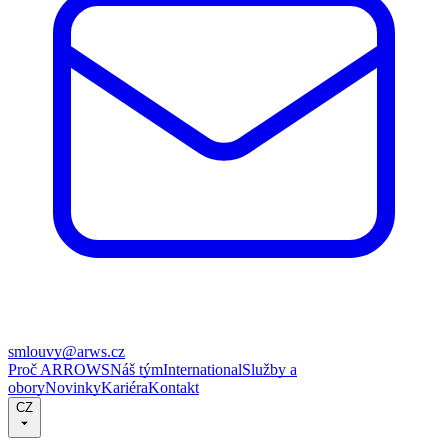
smlouvy@arws.cz
Proč ARROWS
Náš tým
International
Služby a
obory
Novinky
Kariéra
Kontakt
CZ