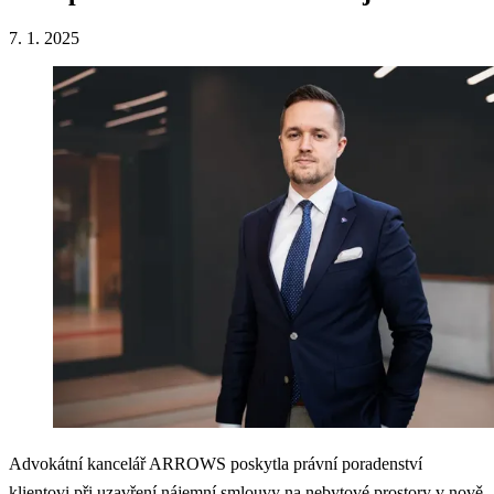
7. 1. 2025
Advokátní kancelář ARROWS poskytla právní poradenství
klientovi při uzavření nájemní smlouvy na nebytové prostory v nově