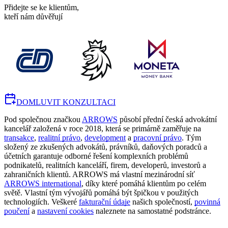
Přidejte se ke klientům,
kteří nám důvěřují
DOMLUVIT KONZULTACI
Pod společnou značkou
ARROWS
působí přední česká advokátní
kancelář založená v roce 2018, která se primárně zaměřuje na
transakce
,
realitní právo
,
development
a
pracovní právo
. Tým
složený ze zkušených advokátů, právníků, daňových poradců a
účetních garantuje odborné řešení komplexních problémů
podnikatelů, realitních kanceláří, firem, developerů, investorů a
zahraničních klientů. ARROWS má vlastní mezinárodní síť
ARROWS international
, díky které pomáhá klientům po celém
světě. Vlastní tým vývojářů pomáhá být špičkou v použitých
technologiích. Veškeré
fakturační údaje
našich společností,
povinná
poučení
a
nastavení cookies
naleznete na samostatné podstránce.