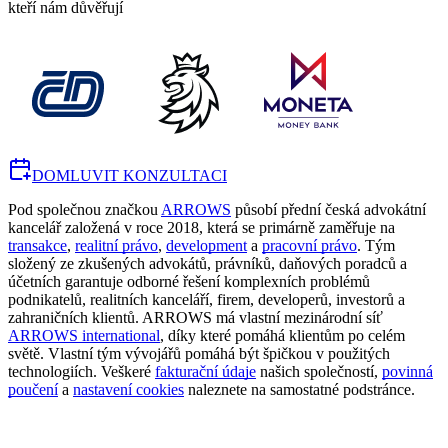
kteří nám důvěřují
DOMLUVIT KONZULTACI
Pod společnou značkou
ARROWS
působí přední česká advokátní
kancelář založená v roce 2018, která se primárně zaměřuje na
transakce
,
realitní právo
,
development
a
pracovní právo
. Tým
složený ze zkušených advokátů, právníků, daňových poradců a
účetních garantuje odborné řešení komplexních problémů
podnikatelů, realitních kanceláří, firem, developerů, investorů a
zahraničních klientů. ARROWS má vlastní mezinárodní síť
ARROWS international
, díky které pomáhá klientům po celém
světě. Vlastní tým vývojářů pomáhá být špičkou v použitých
technologiích. Veškeré
fakturační údaje
našich společností,
povinná
poučení
a
nastavení cookies
naleznete na samostatné podstránce.