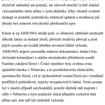
zbytečně nákladný ani pomalý, ale zároveň umožní rychlé získání
vykonatelného titulu přímo v zemi dlužníka. Díky vhodně zvolené
strategii se podařilo pohledávku efektivně uplatnit a dosáhnout její
úhrady bez nutnosti vést dlouhý přeshraniční spor.
Klient se na ARROWS obrátil poté, co německý odběratel neuhradil
několik faktur za dodané zboží, přestože dodávky převzal a proti
jejich rozsahu ani kvalitě předtím nevznesl žádné výhrady.
ARROWS nejprve posoudila smluvní dokumentaci, dodací listy,
obchodní komunikaci a otázku mezinárodní příslušnosti soudů.
Namísto zahájení řízení v České republice byla zvolena cesta
uplatnění nároku v Německu, a to prostřednictvím německého
upomínacího řízení, což je zjednodušené soudní řízení pro vymáhání
peněžitých pohledávek, typicky nezaplacených faktur. Tento postup
byl v daném případě nejvhodnější, protože dlužník měl majetek i
sídlo v Německu a bylo praktické získat případný exekuční titul
přímo tam, kde měl být následně vykonán.