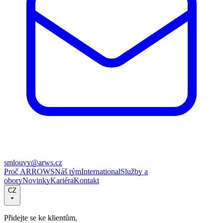
smlouvy@arws.cz
Proč ARROWS
Náš tým
International
Služby a
obory
Novinky
Kariéra
Kontakt
CZ
Přidejte se ke klientům,