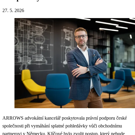
27. 5. 2026
ARROWS advokátní kancelář poskytovala právní podporu české
společnosti při vymáhání splatné pohledávky vůči obchodnímu
partnerovi v Německu. Klíčové bylo zvolit postup, který nebude