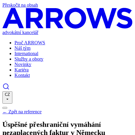
Přeskočit na obsah
advokátní kancelář
Proč ARROWS
Náš tým
International
Služby a obory
Novinky
Kariéra
Kontakt
CZ
←
Zpět na reference
Úspěšné přeshraniční vymáhání
nezaplacených faktur v Německu