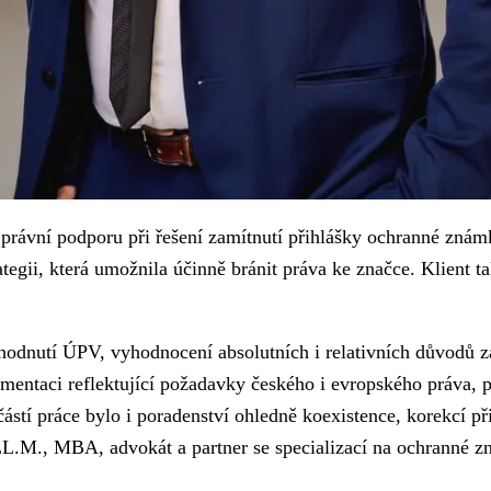
rávní podporu při řešení zamítnutí přihlášky ochranné znám
tegii, která umožnila účinně bránit práva ke značce. Klient tak
dnutí ÚPV, vyhodnocení absolutních i relativních důvodů zam
umentaci reflektující požadavky českého i evropského práva, 
tí práce bylo i poradenství ohledně koexistence, korekcí přih
 LL.M., MBA, advokát a partner se specializací na ochranné z