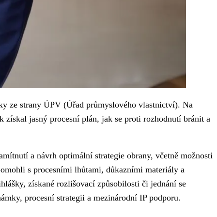
ky ze strany ÚPV (Úřad průmyslového vlastnictví). Na
 získal jasný procesní plán, jak se proti rozhodnutí bránit a
ítnutí a návrh optimální strategie obrany, včetně možnosti
pomohli s procesními lhůtami, důkazními materiály a
lášky, získané rozlišovací způsobilosti či jednání se
námky, procesní strategii a mezinárodní IP podporu.