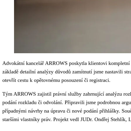
Advokátní kancelář ARROWS poskytla klientovi kompletní p
základě detailní analýzy důvodů zamítnutí jsme nastavili stra
otevřít cestu k opětovnému posouzení či registraci.
Tým ARROWS zajistil právní služby zahrnující analýzu rozho
podání rozkladu či odvolání. Připravili jsme podrobnou arg
případnými návrhy na úpravu či nové podání přihlášky. Součás
staršími vlastníky práv. Projekt vedl JUDr. Ondřej Stehlík,