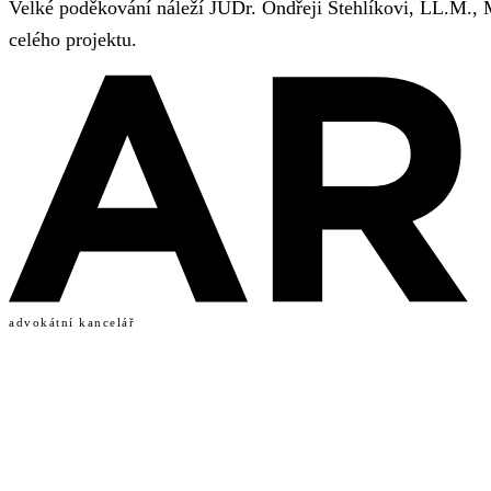
Velké poděkování náleží JUDr. Ondřeji Stehlíkovi, LL.M., M
celého projektu.
advokátní kancelář