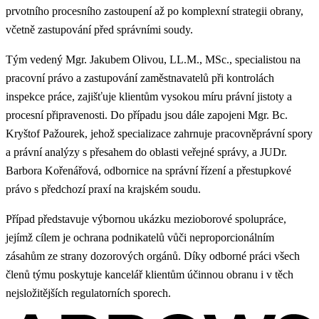
prvotního procesního zastoupení až po komplexní strategii obrany,
včetně zastupování před správními soudy.
Tým vedený Mgr. Jakubem Olivou, LL.M., MSc., specialistou na
pracovní právo a zastupování zaměstnavatelů při kontrolách
inspekce práce, zajišťuje klientům vysokou míru právní jistoty a
procesní připravenosti. Do případu jsou dále zapojeni Mgr. Bc.
Kryštof Pažourek, jehož specializace zahrnuje pracovněprávní spory
a právní analýzy s přesahem do oblasti veřejné správy, a JUDr.
Barbora Kořenářová, odbornice na správní řízení a přestupkové
právo s předchozí praxí na krajském soudu.
Případ představuje výbornou ukázku mezioborové spolupráce,
jejímž cílem je ochrana podnikatelů vůči neproporcionálním
zásahům ze strany dozorových orgánů. Díky odborné práci všech
členů týmu poskytuje kancelář klientům účinnou obranu i v těch
nejsložitějších regulatorních sporech.