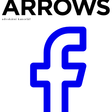
advokátní kancelář