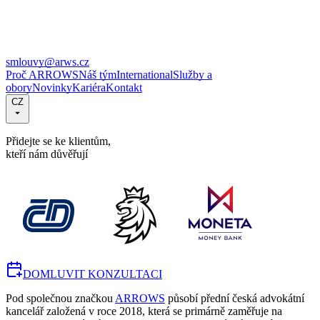
smlouvy@arws.cz
Proč ARROWS
Náš tým
International
Služby a
obory
Novinky
Kariéra
Kontakt
CZ
Přidejte se ke klientům,
kteří nám důvěřují
DOMLUVIT KONZULTACI
Pod společnou značkou
ARROWS
působí přední česká advokátní
kancelář založená v roce 2018, která se primárně zaměřuje na