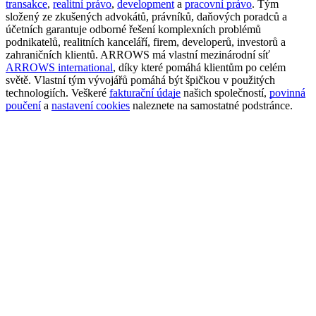
transakce
,
realitní právo
,
development
a
pracovní právo
. Tým
složený ze zkušených advokátů, právníků, daňových poradců a
účetních garantuje odborné řešení komplexních problémů
podnikatelů, realitních kanceláří, firem, developerů, investorů a
zahraničních klientů. ARROWS má vlastní mezinárodní síť
ARROWS international
, díky které pomáhá klientům po celém
světě. Vlastní tým vývojářů pomáhá být špičkou v použitých
technologiích. Veškeré
fakturační údaje
našich společností,
povinná
poučení
a
nastavení cookies
naleznete na samostatné podstránce.