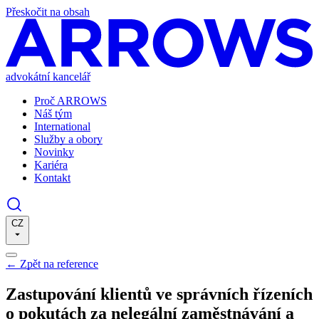
Přeskočit na obsah
advokátní kancelář
Proč ARROWS
Náš tým
International
Služby a obory
Novinky
Kariéra
Kontakt
CZ
←
Zpět na reference
Zastupování klientů ve správních řízeních
o pokutách za nelegální zaměstnávání a