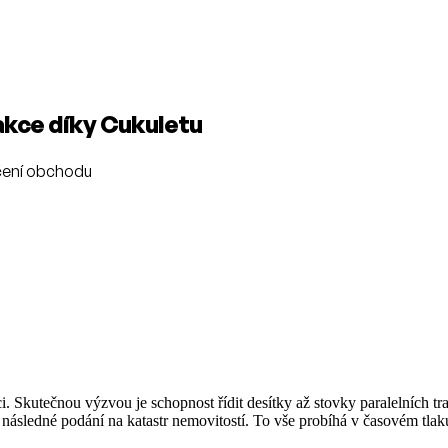
kce díky Cukuletu
nčení obchodu
. Skutečnou výzvou je schopnost řídit desítky až stovky paralelních tr
sledné podání na katastr nemovitostí. To vše probíhá v časovém tlaku 