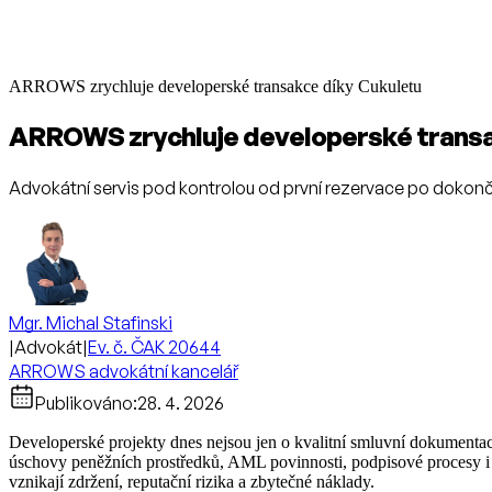
ARROWS zrychluje developerské transakce díky Cukuletu
ARROWS zrychluje developerské transa
Advokátní servis pod kontrolou od první rezervace po doko
Mgr. Michal Stafinski
|
Advokát
|
Ev. č. ČAK 20644
ARROWS advokátní kancelář
Publikováno:
28. 4. 2026
Developerské projekty dnes nejsou jen o kvalitní smluvní dokumentaci
úschovy peněžních prostředků, AML povinnosti, podpisové procesy i ná
vznikají zdržení, reputační rizika a zbytečné náklady.