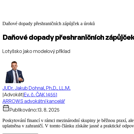
Daňové dopady přeshraničních zápůjček a úroků
Daňové dopady přeshraničních zápůjček
Lotyšsko jako modelový příklad
JUDr. Jakub Dohnal, Ph.D., LL.M.
|
Advokát
|
Ev. č. ČAK 14551
ARROWS advokátní kancelář
Publikováno:
13. 8. 2025
Poskytování financí v rámci mezinárodní skupiny je běžnou praxí, ale
uplatněna v zahraničí. V tomto článku získáte jasné a praktické odpo