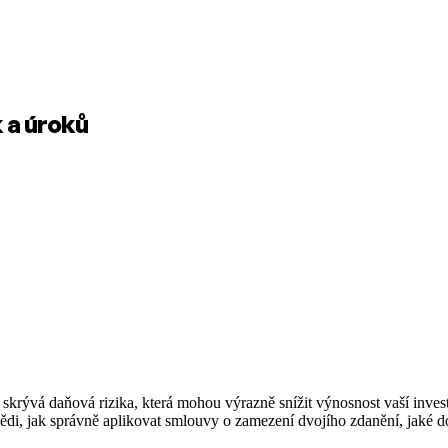
 a úroků
 skrývá daňová rizika, která mohou výrazně snížit výnosnost vaší inves
vědi, jak správně aplikovat smlouvy o zamezení dvojího zdanění, jaké do