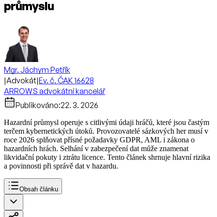
průmyslu
Mgr. Jáchym Petřík
|
Advokát
|
Ev. č. ČAK 16628
ARROWS advokátní kancelář
Publikováno:
22. 3. 2026
Hazardní průmysl operuje s citlivými údaji hráčů, které jsou častým
terčem kybernetických útoků. Provozovatelé sázkových her musí v
roce 2026 splňovat přísné požadavky GDPR, AML i zákona o
hazardních hrách. Selhání v zabezpečení dat může znamenat
likvidační pokuty i ztrátu licence. Tento článek shrnuje hlavní rizika
a povinnosti při správě dat v hazardu.
Obsah článku