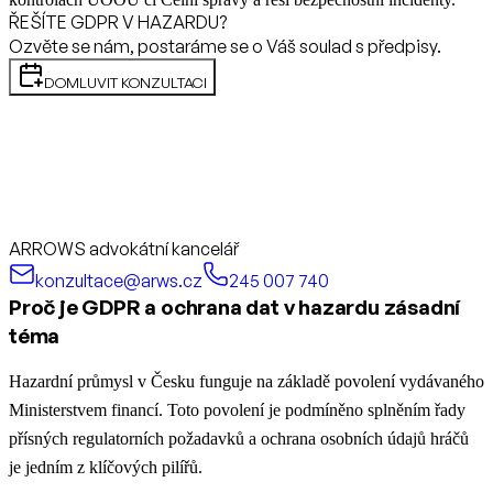
ŘEŠÍTE GDPR V HAZARDU?
Ozvěte se nám, postaráme se o Váš soulad s předpisy.
DOMLUVIT KONZULTACI
ARROWS advokátní kancelář
konzultace@arws.cz
245 007 740
Proč je GDPR a ochrana dat v hazardu zásadní
téma
Hazardní průmysl v Česku funguje na základě povolení vydávaného
Ministerstvem financí. Toto povolení je podmíněno splněním řady
přísných regulatorních požadavků a ochrana osobních údajů hráčů
je jedním z klíčových pilířů.