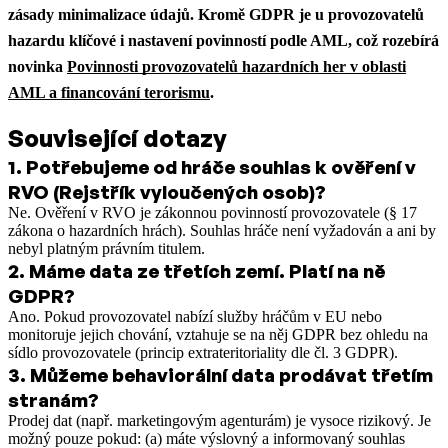
zásady minimalizace údajů.
Kromě GDPR je u provozovatelů
hazardu klíčové i nastavení povinností podle AML, což rozebírá
novinka
Povinnosti provozovatelů hazardních her v oblasti
AML a financování terorismu
.
Související dotazy
1
.
Potřebujeme od hráče souhlas k ověření v
RVO (Rejstřík vyloučených osob)?
Ne. Ověření v RVO je zákonnou povinností provozovatele (§ 17
zákona o hazardních hrách). Souhlas hráče není vyžadován a ani by
nebyl platným právním titulem.
2
.
Máme data ze třetích zemí. Platí na ně
GDPR?
Ano. Pokud provozovatel nabízí služby hráčům v EU nebo
monitoruje jejich chování, vztahuje se na něj GDPR bez ohledu na
sídlo provozovatele (princip extrateritoriality dle čl. 3 GDPR).
3
.
Můžeme behaviorální data prodávat třetím
stranám?
Prodej dat (např. marketingovým agenturám) je vysoce rizikový. Je
možný pouze pokud: (a) máte výslovný a informovaný souhlas