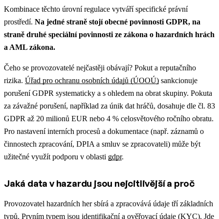
Kombinace těchto úrovní regulace vytváří specifické právní
prostředí.
Na jedné straně stojí obecné povinnosti GDPR, na
straně druhé speciální povinnosti ze zákona o hazardních hrách
a AML zákona.
Čeho se provozovatelé nejčastěji obávají? Pokut a reputačního
rizika.
Úřad pro ochranu osobních údajů (ÚOOÚ)
sankcionuje
porušení GDPR systematicky a s ohledem na obrat skupiny. Pokuta
za závažné porušení, například za únik dat hráčů, dosahuje dle čl. 83
GDPR až 20 milionů EUR nebo 4 % celosvětového ročního obratu.
Pro nastavení interních procesů a dokumentace (např. záznamů o
činnostech zpracování, DPIA a smluv se zpracovateli) může být
užitečné využít podporu v oblasti
gdpr
.
Jaká data v hazardu jsou nejcitlivější a proč
Provozovatel hazardních her sbírá a zpracovává údaje tří základních
typů. Prvním typem jsou identifikační a ověřovací údaje (KYC). Jde