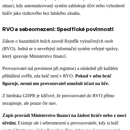
situaci, kdy automatizovaný systém zablokuje účet nebo vyhodnotí
hráče jako rizikového bez lidského zásahu.
RVO a sebeomezení: Specifické povinnosti
Zákon o hazardních hrách zavedl Rejstřík vyloučených osob
(RVO). Jedná se o neveřejný informační systém veřejné správy,
který spravuje Ministerstvo financí.
Provozovatel má povinnost při registraci a následně při každém
přihlášení ověřit, zda hráč není v RVO.
Pokud v něm hráč
figuruje, nesmí mu provozovatel umožnit účast na hře.
Z hlediska GDPR je klíčové, že provozovatel do RVO přímo
nezapisuje, ale pouze čte stav.
Zápis provádí Ministerstvo financí na žádost hráče nebo z moci
úřední.
Existuje ale i sebeomezení u provozovatele, kdy si hráč