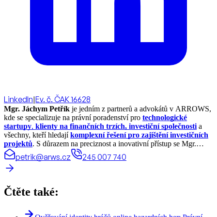
LinkedIn
|
Ev. č. ČAK 16628
Mgr. Jáchym Petřík
je jedním z partnerů a advokátů v ARROWS,
kde se specializuje na právní poradenství pro
technologické
startupy
,
klienty na finančních trzích, investiční společnosti
a
všechny, kteří hledají
komplexní řešení pro zajištění investičních
projektů
. S důrazem na preciznost a inovativní přístup se Mgr.
Petřík zaměřuje nejen na právní aspekt, ale i na zajištění optimálních
petrik@arws.cz
245 007 740
podmínek pro financování, což je klíčové pro úspěch každého
projektu.
Čtěte také: