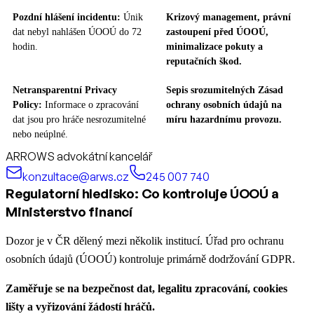
Pozdní hlášení incidentu:
Únik
Krizový management, právní
dat nebyl nahlášen ÚOOÚ do 72
zastoupení před ÚOOÚ,
hodin.
minimalizace pokuty a
reputačních škod.
Netransparentní Privacy
Sepis srozumitelných Zásad
Policy:
Informace o zpracování
ochrany osobních údajů na
dat jsou pro hráče nesrozumitelné
míru hazardnímu provozu.
nebo neúplné.
ARROWS advokátní kancelář
konzultace@arws.cz
245 007 740
Regulatorní hledisko: Co kontroluje ÚOOÚ a
Ministerstvo financí
Dozor je v ČR dělený mezi několik institucí. Úřad pro ochranu
osobních údajů (ÚOOÚ) kontroluje primárně dodržování GDPR.
Zaměřuje se na bezpečnost dat, legalitu zpracování, cookies
lišty a vyřizování žádostí hráčů.