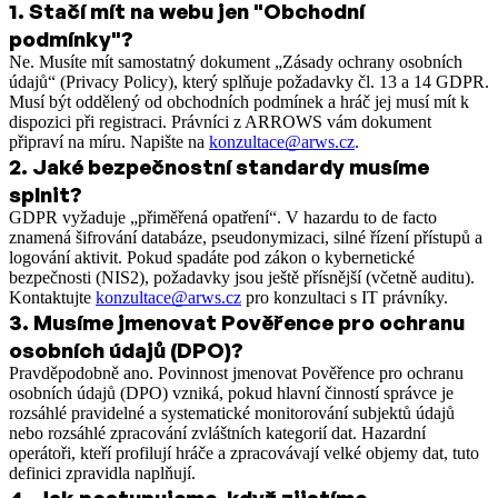
1
.
Stačí mít na webu jen "Obchodní
podmínky"?
Ne. Musíte mít samostatný dokument „Zásady ochrany osobních
údajů“ (Privacy Policy), který splňuje požadavky čl. 13 a 14 GDPR.
Musí být oddělený od obchodních podmínek a hráč jej musí mít k
dispozici při registraci. Právníci z ARROWS vám dokument
připraví na míru. Napište na
konzultace@arws.cz
.
2
.
Jaké bezpečnostní standardy musíme
splnit?
GDPR vyžaduje „přiměřená opatření“. V hazardu to de facto
znamená šifrování databáze, pseudonymizaci, silné řízení přístupů a
logování aktivit. Pokud spadáte pod zákon o kybernetické
bezpečnosti (NIS2), požadavky jsou ještě přísnější (včetně auditu).
Kontaktujte
konzultace@arws.cz
pro konzultaci s IT právníky.
3
.
Musíme jmenovat Pověřence pro ochranu
osobních údajů (DPO)?
Pravděpodobně ano. Povinnost jmenovat Pověřence pro ochranu
osobních údajů (DPO) vzniká, pokud hlavní činností správce je
rozsáhlé pravidelné a systematické monitorování subjektů údajů
nebo rozsáhlé zpracování zvláštních kategorií dat. Hazardní
operátoři, kteří profilují hráče a zpracovávají velké objemy dat, tuto
definici zpravidla naplňují.
4
.
Jak postupujeme, když zjistíme