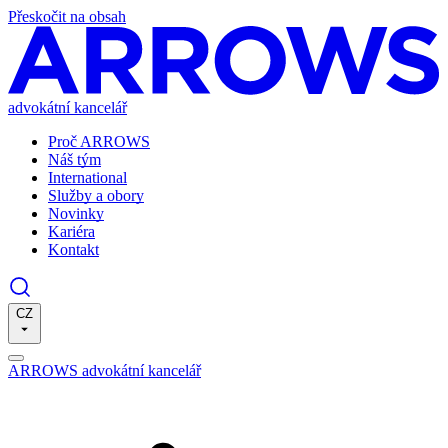
Přeskočit na obsah
advokátní kancelář
Proč ARROWS
Náš tým
International
Služby a obory
Novinky
Kariéra
Kontakt
CZ
ARROWS advokátní kancelář