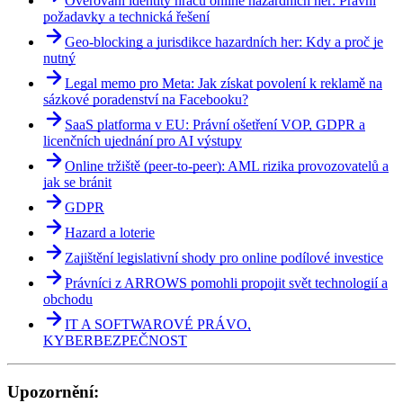
Ověřování identity hráčů online hazardních her: Právní
požadavky a technická řešení
Geo-blocking a jurisdikce hazardních her: Kdy a proč je
nutný
Legal memo pro Meta: Jak získat povolení k reklamě na
sázkové poradenství na Facebooku?
SaaS platforma v EU: Právní ošetření VOP, GDPR a
licenčních ujednání pro AI výstupy
Online tržiště (peer-to-peer): AML rizika provozovatelů a
jak se bránit
GDPR
Hazard a loterie
Zajištění legislativní shody pro online podílové investice
Právníci z ARROWS pomohli propojit svět technologií a
obchodu
IT A SOFTWAROVÉ PRÁVO,
KYBERBEZPEČNOST
Upozornění: