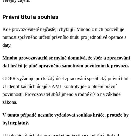
veřejný zájem.
Právní titul a souhlas
Kde provozovatelé nejčastěji chybují? Mnoho z nich podceňuje
nutnost správného určení právního titulu pro jednotlivé operace s
daty.
Mnoho provozovatelů se mylně domnívá, že sběr a zpracování
dat hráčů je plně oprávněno samotným povolením k provozu.
GDPR vyžaduje pro každý účel zpracování specifický právní titul.
U identifikačních údajů a AML kontroly jde o plnění právní
povinnosti. Provozovatel sbírá jméno a rodné číslo na základě
zákona.
V tomto případě nesmíte vyžadovat souhlas hráče, protože by
byl neplatný.
U behaviorálních dat pro marketing je situace odlišná. Pokud