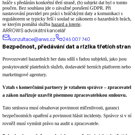
hráče s předáním konkrétní třetí straně, (b) subjekt dat byl o tomto
poučen. Bez souhlasu jde o závažné porušení GDPR.
Při
nastavování pravidel pro práci s hráčskými daty a komunikaci s
regulátorem se typicky řeší i soulad se zákonem o hazardních hrách,
se kterým pomáhá služba
hazard a loterie
.
ARROWS advokátní kancelář
konzultace@arws.cz
245 007 740
Bezpečnost, předávání dat a rizika třetích stran
Provozovatel hazardních her data sdílí s řadou subjektů, jako jsou
poskytovatelé platebních služeb, dodavatelé herních platforem nebo
marketingové agentury.
Vztah s komerčními partnery je vztahem správce – zpracovatel
a zákon nařizuje uzavřít písemnou zpracovatelskou smlouvu.
Tato smlouva musí obsahovat povinnost mlčenlivosti, garanci
bezpečnostních opatření a povinnost hlásit incidenty. Správce si v ní
rovněž musí vymínit právo na audit u zpracovatele.