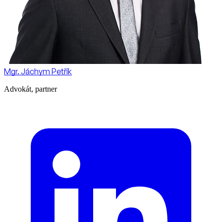
Mgr. Jáchym Petřík
Advokát, partner