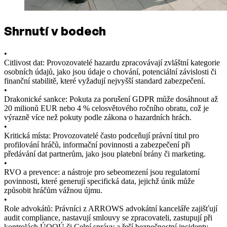
Shrnutí v bodech
•
Citlivost dat: Provozovatelé hazardu zpracovávají zvláštní kategorie
osobních údajů, jako jsou údaje o chování, potenciální závislosti či
finanční stabilitě, které vyžadují nejvyšší standard zabezpečení.
•
Drakonické sankce: Pokuta za porušení GDPR může dosáhnout až
20 milionů EUR nebo 4 % celosvětového ročního obratu, což je
výrazně více než pokuty podle zákona o hazardních hrách.
•
Kritická místa: Provozovatelé často podceňují právní titul pro
profilování hráčů, informační povinnosti a zabezpečení při
předávání dat partnerům, jako jsou platební brány či marketing.
•
RVO a prevence: a nástroje pro sebeomezení jsou regulatorní
povinnosti, které generují specifická data, jejichž únik může
způsobit hráčům vážnou újmu.
•
Role advokátů: Právníci z ARROWS advokátní kanceláře zajišťují
audit compliance, nastavují smlouvy se zpracovateli, zastupují při
kontrolách ÚOOÚ či Celní správy a řeší bezpečnostní incidenty.