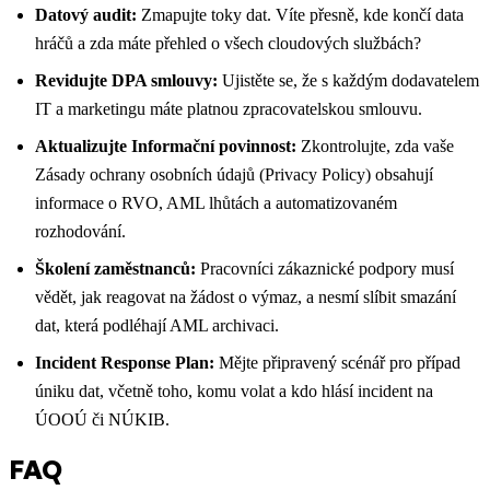
Datový audit:
Zmapujte toky dat. Víte přesně, kde končí data
hráčů a zda máte přehled o všech cloudových službách?
Revidujte DPA smlouvy:
Ujistěte se, že s každým dodavatelem
IT a marketingu máte platnou zpracovatelskou smlouvu.
Aktualizujte Informační povinnost:
Zkontrolujte, zda vaše
Zásady ochrany osobních údajů (Privacy Policy) obsahují
informace o RVO, AML lhůtách a automatizovaném
rozhodování.
Školení zaměstnanců:
Pracovníci zákaznické podpory musí
vědět, jak reagovat na žádost o výmaz, a nesmí slíbit smazání
dat, která podléhají AML archivaci.
Incident Response Plan:
Mějte připravený scénář pro případ
úniku dat, včetně toho, komu volat a kdo hlásí incident na
ÚOOÚ či NÚKIB.
FAQ