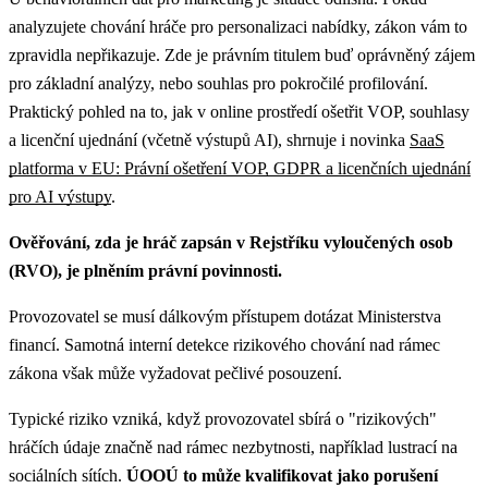
analyzujete chování hráče pro personalizaci nabídky, zákon vám to
zpravidla nepřikazuje. Zde je právním titulem buď oprávněný zájem
pro základní analýzy, nebo souhlas pro pokročilé profilování.
Praktický pohled na to, jak v online prostředí ošetřit VOP, souhlasy
a licenční ujednání (včetně výstupů AI), shrnuje i novinka
SaaS
platforma v EU: Právní ošetření VOP, GDPR a licenčních ujednání
pro AI výstupy
.
Ověřování, zda je hráč zapsán v Rejstříku vyloučených osob
(RVO), je plněním právní povinnosti.
Provozovatel se musí dálkovým přístupem dotázat Ministerstva
financí. Samotná interní detekce rizikového chování nad rámec
zákona však může vyžadovat pečlivé posouzení.
Typické riziko vzniká, když provozovatel sbírá o "rizikových"
hráčích údaje značně nad rámec nezbytnosti, například lustrací na
sociálních sítích.
ÚOOÚ to může kvalifikovat jako porušení