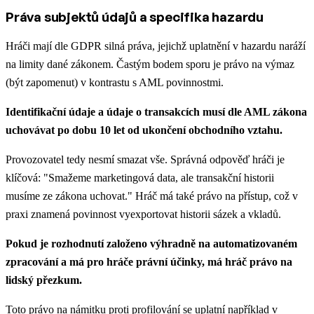
Práva subjektů údajů a specifika hazardu
Hráči mají dle GDPR silná práva, jejichž uplatnění v hazardu naráží
na limity dané zákonem. Častým bodem sporu je právo na výmaz
(být zapomenut) v kontrastu s AML povinnostmi.
Identifikační údaje a údaje o transakcích musí dle AML zákona
uchovávat po dobu 10 let od ukončení obchodního vztahu.
Provozovatel tedy nesmí smazat vše. Správná odpověď hráči je
klíčová: "Smažeme marketingová data, ale transakční historii
musíme ze zákona uchovat." Hráč má také právo na přístup, což v
praxi znamená povinnost vyexportovat historii sázek a vkladů.
Pokud je rozhodnutí založeno výhradně na automatizovaném
zpracování a má pro hráče právní účinky, má hráč právo na
lidský přezkum.
Toto právo na námitku proti profilování se uplatní například v