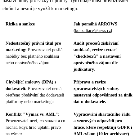
nastaví limity pro sázky či prohry. Tyto údaje musí provozovatel
chránit a nesmí je využít k marketingu.
Rizika a sankce
Jak pomáhá ARROWS
(
konzultace@arws.cz
)
Nedostatečný právní titul pro
Audit procesů získávání
marketing:
Provozovatel posílá
souhlasů, revize textací
nabídky bez platného souhlasu
"checkboxů" a nastavení
nebo oprávněného zájmu.
oprávněného zájmu dle
judikatury.
Chybějící smlouvy (DPA) s
Příprava a revize
dodavateli:
Provozovatel nemá
zpracovatelských smluv,
ošetřeno předávání dat dodavateli
nastavení odpovědnosti za únik
platformy nebo marketingu.
dat u dodavatele.
Konflikt "Výmaz vs. AML":
Vypracování skartačního řádu
Provozovatel neví, co smazat a co
a vzorových odpovědí pro
nechat, když hráč uplatní právo
hráče, které respektují GDPR i
na výmaz.
AML zákon (10 let archivace).