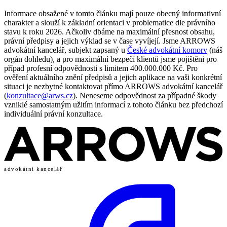
Informace obsažené v tomto článku mají pouze obecný informativní
charakter a slouží k základní orientaci v problematice dle právního
stavu k roku 2026. Ačkoliv dbáme na maximální přesnost obsahu,
právní předpisy a jejich výklad se v čase vyvíjejí. Jsme ARROWS
advokátní kancelář, subjekt zapsaný u
České advokátní komory
(náš
orgán dohledu), a pro maximální bezpečí klientů jsme pojištěni pro
případ profesní odpovědnosti s limitem 400.000.000 Kč. Pro
ověření aktuálního znění předpisů a jejich aplikace na vaši konkrétní
situaci je nezbytné kontaktovat přímo ARROWS advokátní kancelář
(
konzultace@arws.cz
). Neneseme odpovědnost za případné škody
vzniklé samostatným užitím informací z tohoto článku bez předchozí
individuální právní konzultace.
advokátní kancelář