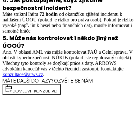
bezpečnostní incident?
Máte striktní lhůtu
72 hodin
od okamžiku zjištění incidentu k
nahlášení ÚOOÚ (pokud je riziko pro práva osob). Pokud je riziko
vysoké (např. únik hesel nebo finančních dat), musíte informovat i
samotné hráče.
5
.
Může nás kontrolovat i někdo jiný než
ÚOOÚ?
Ano. V oblasti AML vás může kontrolovat FAÚ a Celní správa. V
oblasti kyberbezpečnosti NÚKIB (pokud jste regulovaný subjekt).
Všechny tyto kontroly se dotýkají práce s daty. ARROWS
advokátní kancelář vás v těchto řízeních zastoupí. Kontaktujte
konzultace@arws.cz
.
MÁTE DALŠÍ DOTAZY? OZVĚTE SE NÁM
DOMLUVIT KONZULTACI