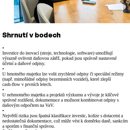
Shrnutí v bodech
•
Investice do inovací (stroje, technologie, software) umožňují
výrazně ovlivnit daňovou zátěž, pokud jsou správně nastavené
účetní a daňové odpisy.
•
U hmotného majetku lze volit zrychlené odpisy či speciální režimy
(např. mimořádné odpisy bezemisních vozidel), které zlepší
cash‑flow v prvních letech.
•
U nehmotného majetku a projektů výzkumu a vývoje je klíčové
správné rozlišení, dokumentace a možnost kombinovat odpisy s
daňovým odpočtem na VaV.
•
Největší rizika jsou špatná klasifikace investic, kolize s dotacemi a
nedostatečná dokumentace, což může vést k doměrku daně, sankcím
a sporům s finanční správou.