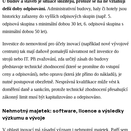
U budov a staveb je situace složitější, protože se na ně vztahují
delší doby odpisování.
Administrativní budovy, haly či hotely jsou
historicky zařazeny do vyšších odpisových skupin (např. 5.
odpisová skupina s minimální dobou 30 let, 6. odpisová skupina s
minimální dobou 50 let).
Investice do nemovitostí pro účely inovací (například nové vývojové
centrum) tak mají daňově pomalejší návratnost než investice do
strojů nebo IT. Při zvažování, zda určitý zásah do budovy
představuje technické zhodnocení (které se promítne do vstupní
ceny a odpisování), nebo opravu (která jde přímo do nákladů), je
nutné postupovat obezřetně. Nesprávná kvalifikace může vést k
doměření daně a sankcím, protože technické zhodnocení přesahující
zákonný limit musí být kapitalizováno a odepisováno.
Nehmotný majetek: software, licence a výsledky
výzkumu a vývoje
V oblasti inovací má zásadní význam i nehmotný majetek. Patří sem