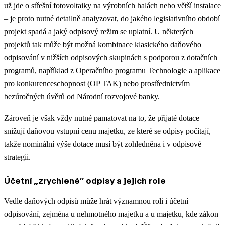
už jde o střešní fotovoltaiky na výrobních halách nebo větší instalace
– je proto nutné detailně analyzovat, do jakého legislativního období
projekt spadá a jaký odpisový režim se uplatní. U některých
projektů tak může být možná kombinace klasického daňového
odpisování v nižších odpisových skupinách s podporou z dotačních
programů, například z Operačního programu Technologie a aplikace
pro konkurenceschopnost (OP TAK) nebo prostřednictvím
bezúročných úvěrů od Národní rozvojové banky.
Zároveň je však vždy nutné pamatovat na to, že přijaté dotace
snižují daňovou vstupní cenu majetku, ze které se odpisy počítají,
takže nominální výše dotace musí být zohledněna i v odpisové
strategii.
Účetní „zrychlené“ odpisy a jejich role
Vedle daňových odpisů může hrát významnou roli i účetní
odpisování, zejména u nehmotného majetku a u majetku, kde zákon