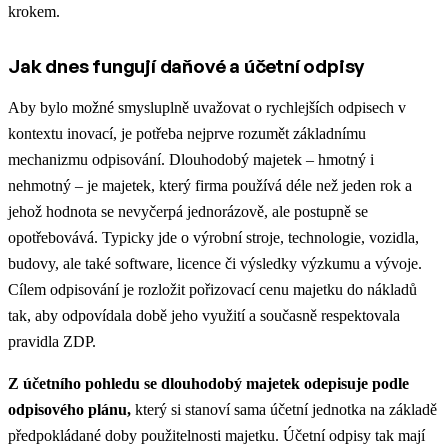
krokem.
Jak dnes fungují daňové a účetní odpisy
Aby bylo možné smysluplně uvažovat o rychlejších odpisech v
kontextu inovací, je potřeba nejprve rozumět základnímu
mechanizmu odpisování. Dlouhodobý majetek – hmotný i
nehmotný – je majetek, který firma používá déle než jeden rok a
jehož hodnota se nevyčerpá jednorázově, ale postupně se
opotřebovává. Typicky jde o výrobní stroje, technologie, vozidla,
budovy, ale také software, licence či výsledky výzkumu a vývoje.
Cílem odpisování je rozložit pořizovací cenu majetku do nákladů
tak, aby odpovídala době jeho využití a současně respektovala
pravidla ZDP.
Z účetního pohledu se dlouhodobý majetek odepisuje podle
odpisového plánu,
který si stanoví sama účetní jednotka na základě
předpokládané doby použitelnosti majetku. Účetní odpisy tak mají