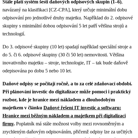
Stále platí systém šesti daňových odpisových skupin (1–6)
,
navázaný na klasifikaci [CZ-CPA], který určuje minimální dobu
odpisování pro jednotlivé druhy majetku. Například do 2. odpisové
skupiny s minimální dobou odpisování 5 let patří většina strojů a
technologií.
Do 3. odpisové skupiny (10 let) spadají například speciální stroje a
do 5. či 6. odpisové skupiny (30 či 50 let) nemovitosti. Většina
inovativního majetku – stroje, technologie, IT – tak bude daňově
odepisována po dobu 5 nebo 10 let.
Daňové odpisy se počítají ročně, a to za celé zdaňovací období.
Při plánování investic do digitalizace může pomoci i praktický
rozbor, kde je hranice mezi nákladem a dlouhodobým
majetkem v článku
Daňové řešení IT investic a softwaru:
Hranice mezi běžným nákladem a majetkem při digitalizaci
firmy
.
Poplatník má stále možnost volby mezi rovnoměrným a
zrychleným daňovým odpisováním, přičemž odpisy lze za určitých