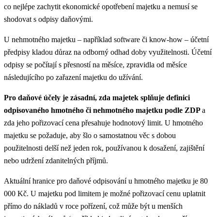
co nejlépe zachytit ekonomické opotřebení majetku a nemusí se
shodovat s odpisy daňovými.
U nehmotného majetku – například software či know-how – účetní
předpisy kladou důraz na odborný odhad doby využitelnosti. Účetní
odpisy se počítají s přesností na měsíce, zpravidla od měsíce
následujícího po zařazení majetku do užívání.
Pro daňové účely je zásadní, zda majetek splňuje definici
odpisovaného hmotného či nehmotného majetku podle ZDP
a
zda jeho pořizovací cena přesahuje hodnotový limit. U hmotného
majetku se požaduje, aby šlo o samostatnou věc s dobou
použitelnosti delší než jeden rok, používanou k dosažení, zajištění
nebo udržení zdanitelných příjmů.
Aktuální hranice pro daňové odpisování u hmotného majetku je 80
000 Kč. U majetku pod limitem je možné pořizovací cenu uplatnit
přímo do nákladů v roce pořízení, což může být u menších