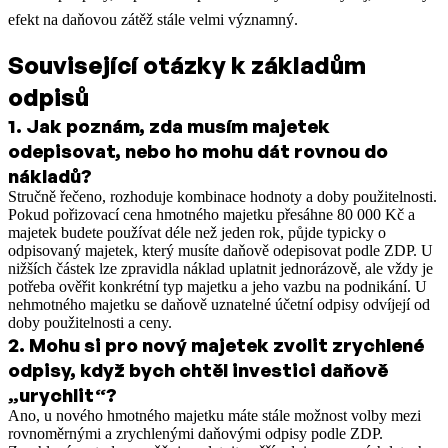
efekt na daňovou zátěž stále velmi významný.
Související otázky k základům
odpisů
1
.
Jak poznám, zda musím majetek
odepisovat, nebo ho mohu dát rovnou do
nákladů?
Stručně řečeno, rozhoduje kombinace hodnoty a doby použitelnosti.
Pokud pořizovací cena hmotného majetku přesáhne 80 000 Kč a
majetek budete používat déle než jeden rok, půjde typicky o
odpisovaný majetek, který musíte daňově odepisovat podle ZDP. U
nižších částek lze zpravidla náklad uplatnit jednorázově, ale vždy je
potřeba ověřit konkrétní typ majetku a jeho vazbu na podnikání. U
nehmotného majetku se daňově uznatelné účetní odpisy odvíjejí od
doby použitelnosti a ceny.
2
.
Mohu si pro nový majetek zvolit zrychlené
odpisy, když bych chtěl investici daňově
„urychlit“?
Ano, u nového hmotného majetku máte stále možnost volby mezi
rovnoměrnými a zrychlenými daňovými odpisy podle ZDP.