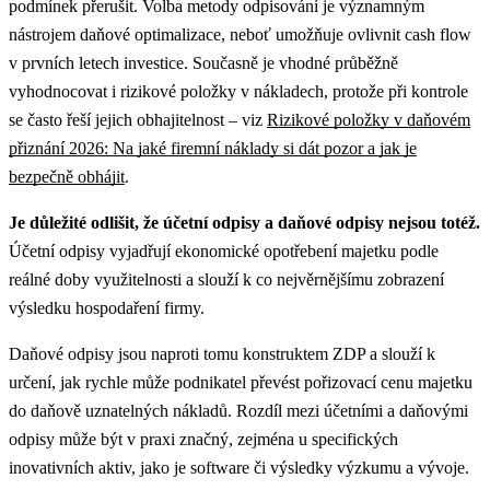
podmínek přerušit. Volba metody odpisování je významným
nástrojem daňové optimalizace, neboť umožňuje ovlivnit cash flow
v prvních letech investice.
Současně je vhodné průběžně
vyhodnocovat i rizikové položky v nákladech, protože při kontrole
se často řeší jejich obhajitelnost – viz
Rizikové položky v daňovém
přiznání 2026: Na jaké firemní náklady si dát pozor a jak je
bezpečně obhájit
.
Je důležité odlišit, že účetní odpisy a daňové odpisy nejsou totéž.
Účetní odpisy vyjadřují ekonomické opotřebení majetku podle
reálné doby využitelnosti a slouží k co nejvěrnějšímu zobrazení
výsledku hospodaření firmy.
Daňové odpisy jsou naproti tomu konstruktem ZDP a slouží k
určení, jak rychle může podnikatel převést pořizovací cenu majetku
do daňově uznatelných nákladů. Rozdíl mezi účetními a daňovými
odpisy může být v praxi značný, zejména u specifických
inovativních aktiv, jako je software či výsledky výzkumu a vývoje.