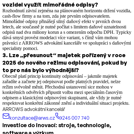
vozidel využít mimořádné odpisy?
Rozhodnutí závisí zejména na plánovaném horizontu držení vozidla,
cash-flow firmy a na tom, zda jste prvním odpisovatelem.
Mimořádné odpisy přinášejí silný daňový efekt v prvních dvou
letech, ale současně je nutné počítat s limitem daňové uznatelnosti
odpisů nad dva miliony korun a s omezením odpočtu DPH. Typicky
dává smysl provést modelaci více variant, s čímž vám mohou
právníci z ARROWS advokátní kanceláře ve spolupráci s daňovými
specialisty pomoci.
3
.
Lze „přesunout“ majetek pořízený v roce
2025 do nového režimu odpisování, pokud by
to pro nás bylo výhodnější?
Obecně platí princip kontinuity odpisování – jakmile majetek
zařadíte a začnete jej odepisovat podle platných pravidel, nelze
režim svévolně měnit. Přechodná ustanovení sice mohou v
konkrétních odvětvích připustit volbu mezi speciálním časovým
odpisem a klasickými odpisovými skupinami, ale vždy je nutné
respektovat konkrétní zákonné znění a individuální situaci projektu.
ARROWS advokátní kancelář
konzultace@arws.cz
245 007 740
Investice do inovací: stroje, technologie,
software a výzkum