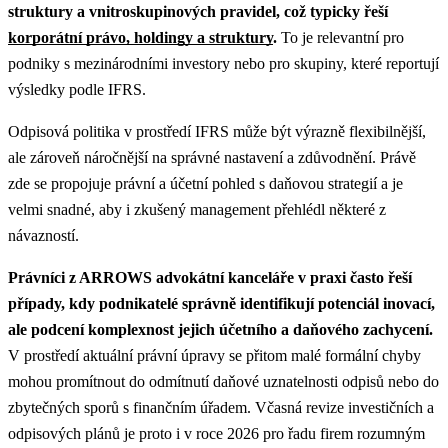
struktury a vnitroskupinových pravidel, což typicky řeší
korporátní právo, holdingy a struktury
.
To je relevantní pro
podniky s mezinárodními investory nebo pro skupiny, které reportují
výsledky podle IFRS.
Odpisová politika v prostředí IFRS může být výrazně flexibilnější,
ale zároveň náročnější na správné nastavení a zdůvodnění. Právě
zde se propojuje právní a účetní pohled s daňovou strategií a je
velmi snadné, aby i zkušený management přehlédl některé z
návazností.
Právníci z ARROWS advokátní kanceláře v praxi často řeší
případy, kdy podnikatelé správně identifikují potenciál inovací,
ale podcení komplexnost jejich účetního a daňového zachycení.
V prostředí aktuální právní úpravy se přitom malé formální chyby
mohou promítnout do odmítnutí daňové uznatelnosti odpisů nebo do
zbytečných sporů s finančním úřadem. Včasná revize investičních a
odpisových plánů je proto i v roce 2026 pro řadu firem rozumným