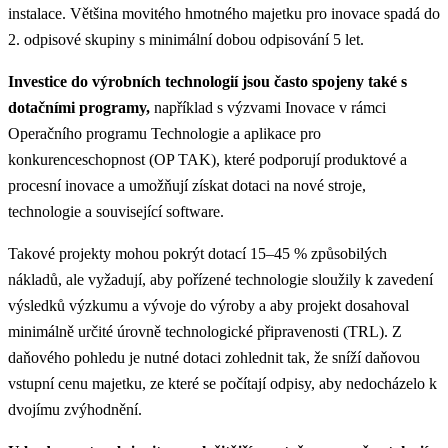
instalace. Většina movitého hmotného majetku pro inovace spadá do
2. odpisové skupiny s minimální dobou odpisování 5 let.
Investice do výrobních technologií jsou často spojeny také s
dotačními programy,
například s výzvami Inovace v rámci
Operačního programu Technologie a aplikace pro
konkurenceschopnost (OP TAK), které podporují produktové a
procesní inovace a umožňují získat dotaci na nové stroje,
technologie a související software.
Takové projekty mohou pokrýt dotací 15–45 % způsobilých
nákladů, ale vyžadují, aby pořízené technologie sloužily k zavedení
výsledků výzkumu a vývoje do výroby a aby projekt dosahoval
minimálně určité úrovně technologické připravenosti (TRL). Z
daňového pohledu je nutné dotaci zohlednit tak, že sníží daňovou
vstupní cenu majetku, ze které se počítají odpisy, aby nedocházelo k
dvojímu zvýhodnění.