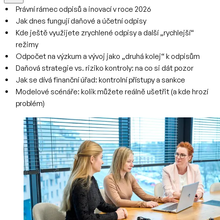
Právní rámec odpisů a inovací v roce 2026
Jak dnes fungují daňové a účetní odpisy
Kde ještě využijete zrychlené odpisy a další „rychlejší“
režimy
Odpočet na výzkum a vývoj jako „druhá kolej“ k odpisům
Daňová strategie vs. riziko kontroly: na co si dát pozor
Jak se dívá finanční úřad: kontrolní přístupy a sankce
Modelové scénáře: kolik můžete reálně ušetřit (a kde hrozí
problém)