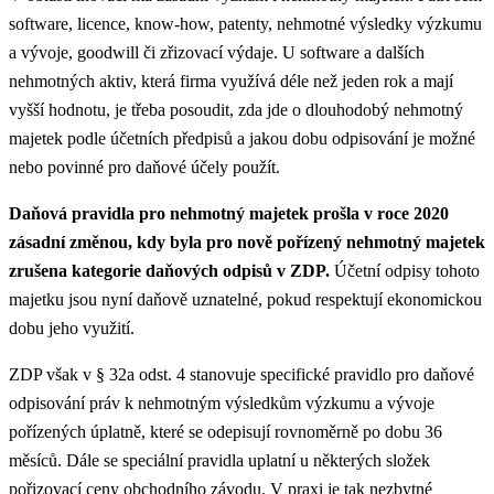
software, licence, know-how, patenty, nehmotné výsledky výzkumu
a vývoje, goodwill či zřizovací výdaje. U software a dalších
nehmotných aktiv, která firma využívá déle než jeden rok a mají
vyšší hodnotu, je třeba posoudit, zda jde o dlouhodobý nehmotný
majetek podle účetních předpisů a jakou dobu odpisování je možné
nebo povinné pro daňové účely použít.
Daňová pravidla pro nehmotný majetek prošla v roce 2020
zásadní změnou, kdy byla pro nově pořízený nehmotný majetek
zrušena kategorie daňových odpisů v ZDP.
Účetní odpisy tohoto
majetku jsou nyní daňově uznatelné, pokud respektují ekonomickou
dobu jeho využití.
ZDP však v § 32a odst. 4 stanovuje specifické pravidlo pro daňové
odpisování práv k nehmotným výsledkům výzkumu a vývoje
pořízených úplatně, které se odepisují rovnoměrně po dobu 36
měsíců. Dále se speciální pravidla uplatní u některých složek
pořizovací ceny obchodního závodu. V praxi je tak nezbytné