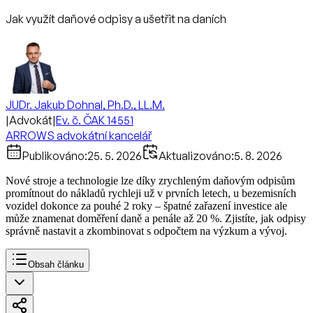
Jak využít daňové odpisy a ušetřit na daních
JUDr. Jakub Dohnal, Ph.D., LL.M.
|
Advokát
|
Ev. č. ČAK 14551
ARROWS advokátní kancelář
Publikováno:
25. 5. 2026
Aktualizováno:
5. 8. 2026
Nové stroje a technologie lze díky zrychleným daňovým odpisům
promítnout do nákladů rychleji už v prvních letech, u bezemisních
vozidel dokonce za pouhé 2 roky – špatné zařazení investice ale
může znamenat doměření daně a penále až 20 %. Zjistíte, jak odpisy
správně nastavit a zkombinovat s odpočtem na výzkum a vývoj.
Obsah článku