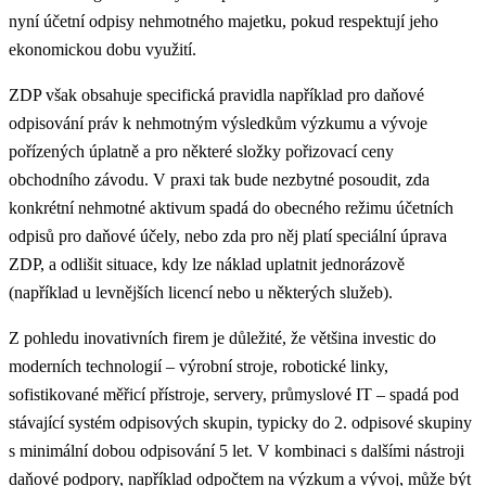
nyní účetní odpisy nehmotného majetku, pokud respektují jeho
ekonomickou dobu využití.
ZDP však obsahuje specifická pravidla například pro daňové
odpisování práv k nehmotným výsledkům výzkumu a vývoje
pořízených úplatně a pro některé složky pořizovací ceny
obchodního závodu. V praxi tak bude nezbytné posoudit, zda
konkrétní nehmotné aktivum spadá do obecného režimu účetních
odpisů pro daňové účely, nebo zda pro něj platí speciální úprava
ZDP, a odlišit situace, kdy lze náklad uplatnit jednorázově
(například u levnějších licencí nebo u některých služeb).
Z pohledu inovativních firem je důležité, že většina investic do
moderních technologií – výrobní stroje, robotické linky,
sofistikované měřicí přístroje, servery, průmyslové IT – spadá pod
stávající systém odpisových skupin, typicky do 2. odpisové skupiny
s minimální dobou odpisování 5 let. V kombinaci s dalšími nástroji
daňové podpory, například odpočtem na výzkum a vývoj, může být