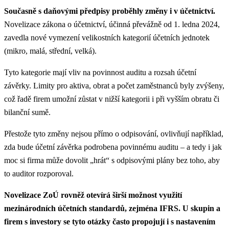
Současně s daňovými předpisy proběhly změny i v účetnictví.
Novelizace zákona o účetnictví, účinná převážně od 1. ledna 2024,
zavedla nové vymezení velikostních kategorií účetních jednotek
(mikro, malá, střední, velká).
Tyto kategorie mají vliv na povinnost auditu a rozsah účetní
závěrky. Limity pro aktiva, obrat a počet zaměstnanců byly zvýšeny,
což řadě firem umožní zůstat v nižší kategorii i při vyšším obratu či
bilanční sumě.
Přestože tyto změny nejsou přímo o odpisování, ovlivňují například,
zda bude účetní závěrka podrobena povinnému auditu – a tedy i jak
moc si firma může dovolit „hrát“ s odpisovými plány bez toho, aby
to auditor rozporoval.
Novelizace ZoÚ rovněž otevírá širší možnost využití
mezinárodních účetních standardů, zejména IFRS.
U skupin a
firem s investory se tyto otázky často propojují i s nastavením