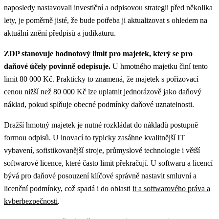
naposledy nastavovali investiční a odpisovou strategii před několika
lety, je poměrně jisté, že bude potřeba ji aktualizovat s ohledem na
aktuální znění předpisů a judikaturu.
ZDP stanovuje hodnotový limit pro majetek, který se pro
daňové účely povinně odepisuje.
U hmotného majetku činí tento
limit 80 000 Kč. Prakticky to znamená, že majetek s pořizovací
cenou nižší než 80 000 Kč lze uplatnit jednorázově jako daňový
náklad, pokud splňuje obecné podmínky daňové uznatelnosti.
Dražší hmotný majetek je nutné rozkládat do nákladů postupně
formou odpisů. U inovací to typicky zasáhne kvalitnější IT
vybavení, sofistikovanější stroje, průmyslové technologie i větší
softwarové licence, které často limit překračují.
U softwaru a licencí
bývá pro daňové posouzení klíčové správně nastavit smluvní a
licenční podmínky, což spadá i do oblasti
it a softwarového práva a
kyberbezpečnosti
.