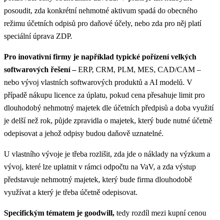
posoudit, zda konkrétní nehmotné aktivum spadá do obecného
režimu účetních odpisů pro daňové účely, nebo zda pro něj platí
speciální úprava ZDP.
Pro inovativní firmy je například typické pořízení velkých
softwarových řešení –
ERP, CRM, PLM, MES, CAD/CAM –
nebo vývoj vlastních softwarových produktů a AI modelů. V
případě nákupu licence za úplatu, pokud cena přesahuje limit pro
dlouhodobý nehmotný majetek dle účetních předpisů a doba využití
je delší než rok, půjde zpravidla o majetek, který bude nutné účetně
odepisovat a jehož odpisy budou daňově uznatelné.
U vlastního vývoje je třeba rozlišit, zda jde o náklady na výzkum a
vývoj, které lze uplatnit v rámci odpočtu na VaV, a zda výstup
představuje nehmotný majetek, který bude firma dlouhodobě
využívat a který je třeba účetně odepisovat.
Specifickým tématem je goodwill,
tedy rozdíl mezi kupní cenou