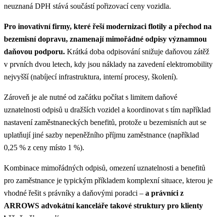
neuznaná DPH stává součástí pořizovací ceny vozidla.
Pro inovativní firmy, které řeší modernizaci flotily a přechod na
bezemisní dopravu, znamenají mimořádné odpisy významnou
daňovou podporu.
Krátká doba odpisování snižuje daňovou zátěž
v prvních dvou letech, kdy jsou náklady na zavedení elektromobility
nejvyšší (nabíjecí infrastruktura, interní procesy, školení).
Zároveň je ale nutné od začátku počítat s limitem daňové
uznatelnosti odpisů u dražších vozidel a koordinovat s tím například
nastavení zaměstnaneckých benefitů, protože u bezemisních aut se
uplatňují jiné sazby nepeněžního příjmu zaměstnance (například
0,25 % z ceny místo 1 %).
Kombinace mimořádných odpisů, omezení uznatelnosti a benefitů
pro zaměstnance je typickým příkladem komplexní situace, kterou je
vhodné řešit s právníky a daňovými poradci –
a právníci z
ARROWS advokátní kanceláře takové struktury pro klienty