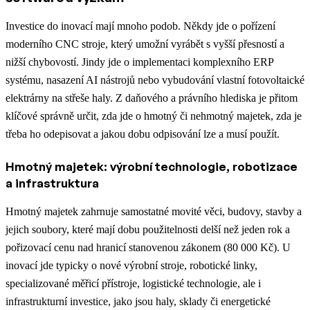
Investice do inovací mají mnoho podob. Někdy jde o pořízení
moderního CNC stroje, který umožní vyrábět s vyšší přesností a
nižší chybovostí. Jindy jde o implementaci komplexního ERP
systému, nasazení AI nástrojů nebo vybudování vlastní fotovoltaické
elektrárny na střeše haly. Z daňového a právního hlediska je přitom
klíčové správně určit, zda jde o hmotný či nehmotný majetek, zda je
třeba ho odepisovat a jakou dobu odpisování lze a musí použít.
Hmotný majetek: výrobní technologie, robotizace
a infrastruktura
Hmotný majetek zahrnuje samostatné movité věci, budovy, stavby a
jejich soubory, které mají dobu použitelnosti delší než jeden rok a
pořizovací cenu nad hranicí stanovenou zákonem (80 000 Kč). U
inovací jde typicky o nové výrobní stroje, robotické linky,
specializované měřicí přístroje, logistické technologie, ale i
infrastrukturní investice, jako jsou haly, sklady či energetické