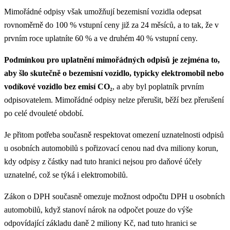
Mimořádné odpisy však umožňují bezemisní vozidla odepsat
rovnoměrně do 100 % vstupní ceny již za 24 měsíců, a to tak, že v
prvním roce uplatníte 60 % a ve druhém 40 % vstupní ceny.
Podmínkou pro uplatnění mimořádných odpisů je zejména to,
aby šlo skutečně o bezemisní vozidlo, typicky elektromobil nebo
vodíkové vozidlo bez emisí CO₂
, a aby byl poplatník prvním
odpisovatelem. Mimořádné odpisy nelze přerušit, běží bez přerušení
po celé dvouleté období.
Je přitom potřeba současně respektovat omezení uznatelnosti odpisů
u osobních automobilů s pořizovací cenou nad dva miliony korun,
kdy odpisy z částky nad tuto hranici nejsou pro daňové účely
uznatelné, což se týká i elektromobilů.
Zákon o DPH současně omezuje možnost odpočtu DPH u osobních
automobilů, když stanoví nárok na odpočet pouze do výše
odpovídající základu daně 2 miliony Kč, nad tuto hranici se