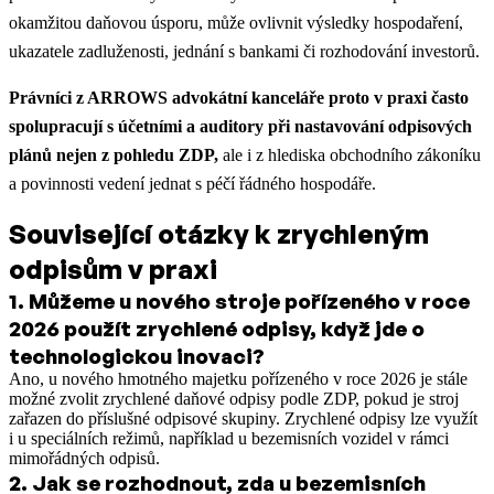
okamžitou daňovou úsporu, může ovlivnit výsledky hospodaření,
ukazatele zadluženosti, jednání s bankami či rozhodování investorů.
Právníci z ARROWS advokátní kanceláře proto v praxi často
spolupracují s účetními a auditory při nastavování odpisových
plánů nejen z pohledu ZDP,
ale i z hlediska obchodního zákoníku
a povinnosti vedení jednat s péčí řádného hospodáře.
Související otázky k zrychleným
odpisům v praxi
1
.
Můžeme u nového stroje pořízeného v roce
2026 použít zrychlené odpisy, když jde o
technologickou inovaci?
Ano, u nového hmotného majetku pořízeného v roce 2026 je stále
možné zvolit zrychlené daňové odpisy podle ZDP, pokud je stroj
zařazen do příslušné odpisové skupiny. Zrychlené odpisy lze využít
i u speciálních režimů, například u bezemisních vozidel v rámci
mimořádných odpisů.
2
.
Jak se rozhodnout, zda u bezemisních