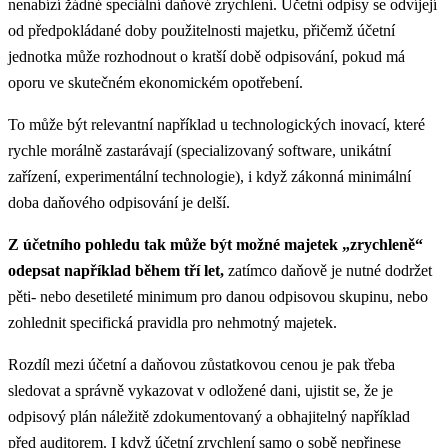
nenabízí žádné speciální daňové zrychlení. Účetní odpisy se odvíjejí
od předpokládané doby použitelnosti majetku, přičemž účetní
jednotka může rozhodnout o kratší době odpisování, pokud má
oporu ve skutečném ekonomickém opotřebení.
To může být relevantní například u technologických inovací, které
rychle morálně zastarávají (specializovaný software, unikátní
zařízení, experimentální technologie), i když zákonná minimální
doba daňového odpisování je delší.
Z účetního pohledu tak může být možné majetek „zrychleně“
odepsat například během tří let,
zatímco daňově je nutné dodržet
pěti- nebo desetileté minimum pro danou odpisovou skupinu, nebo
zohlednit specifická pravidla pro nehmotný majetek.
Rozdíl mezi účetní a daňovou zůstatkovou cenou je pak třeba
sledovat a správně vykazovat v odložené dani, ujistit se, že je
odpisový plán náležitě zdokumentovaný a obhajitelný například
před auditorem. I když účetní zrychlení samo o sobě nepřinese