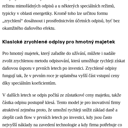
režimu mimořádných odpisů a u některých speciálních režimů,
typicky v oblasti energetiky. Kromě toho lze určitou formu
„zrychlení“ dosáhnout i prostřednictvím účetních odpisů, byť bez
okamžitého daňového efektu.
Klasické zrychlené odpisy pro hmotný majetek
Pro hmotný majetek, který zařadíte do užívání, můžete i nadále
zvolit zrychlenou metodu odpisování, která umožňuje rychleji získat
daňovou úsporu v prvních letech po investici. Zrychlené odpisy
fungují tak, že v prvním roce je uplatněna vyšší část vstupní ceny
díky speciálním koeficientům.
V dalších letech se odpis počítá ze zůstatkové ceny majetku, takže
částka odpisu postupně klesá. Tento model je pro inovativní firmy
atraktivní zejména proto, že umožní rychleji snížit základ daně a
zlepšit cash flow v prvních letech po investici, kdy jsou často
nejvyšší náklady na zavedení technologie a kdy firma potřebuje co