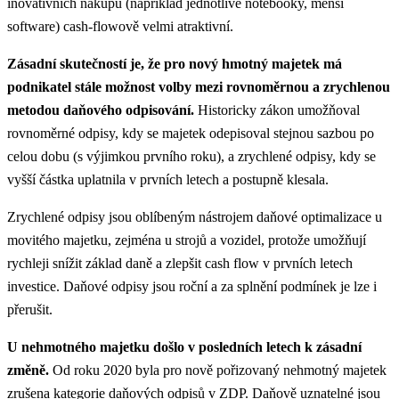
inovativních nákupů (například jednotlivé notebooky, menší
software) cash-flowově velmi atraktivní.
Zásadní skutečností je, že pro nový hmotný majetek má
podnikatel stále možnost volby mezi rovnoměrnou a zrychlenou
metodou daňového odpisování.
Historicky zákon umožňoval
rovnoměrné odpisy, kdy se majetek odepisoval stejnou sazbou po
celou dobu (s výjimkou prvního roku), a zrychlené odpisy, kdy se
vyšší částka uplatnila v prvních letech a postupně klesala.
Zrychlené odpisy jsou oblíbeným nástrojem daňové optimalizace u
movitého majetku, zejména u strojů a vozidel, protože umožňují
rychleji snížit základ daně a zlepšit cash flow v prvních letech
investice. Daňové odpisy jsou roční a za splnění podmínek je lze i
přerušit.
U nehmotného majetku došlo v posledních letech k zásadní
změně.
Od roku 2020 byla pro nově pořizovaný nehmotný majetek
zrušena kategorie daňových odpisů v ZDP. Daňově uznatelné jsou