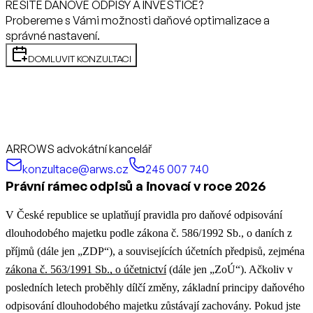
ŘEŠÍTE DAŇOVÉ ODPISY A INVESTICE?
Probereme s Vámi možnosti daňové optimalizace a
správné nastavení.
DOMLUVIT KONZULTACI
ARROWS advokátní kancelář
konzultace@arws.cz
245 007 740
Právní rámec odpisů a inovací v roce 2026
V České republice se uplatňují pravidla pro daňové odpisování
dlouhodobého majetku podle zákona č. 586/1992 Sb., o daních z
příjmů (dále jen „ZDP“), a souvisejících účetních předpisů, zejména
zákona č. 563/1991 Sb., o účetnictví
(dále jen „ZoÚ“). Ačkoliv v
posledních letech proběhly dílčí změny, základní principy daňového
odpisování dlouhodobého majetku zůstávají zachovány. Pokud jste