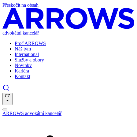
Přeskočit na obsah
advokátní kancelář
Proč ARROWS
Náš tým
International
Služby a obory
Novinky
Kariéra
Kontakt
CZ
ARROWS advokátní kancelář