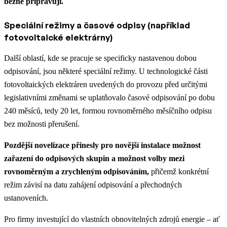
běžně připravují.
Speciální režimy a časové odpisy (například
fotovoltaické elektrárny)
Další oblastí, kde se pracuje se specificky nastavenou dobou
odpisování, jsou některé speciální režimy. U technologické části
fotovoltaických elektráren uvedených do provozu před určitými
legislativními změnami se uplatňovalo časové odpisování po dobu
240 měsíců, tedy 20 let, formou rovnoměrného měsíčního odpisu
bez možnosti přerušení.
Pozdější novelizace přinesly pro novější instalace možnost
zařazení do odpisových skupin a možnost volby mezi
rovnoměrným a zrychleným odpisováním,
přičemž konkrétní
režim závisí na datu zahájení odpisování a přechodných
ustanoveních.
Pro firmy investující do vlastních obnovitelných zdrojů energie – ať