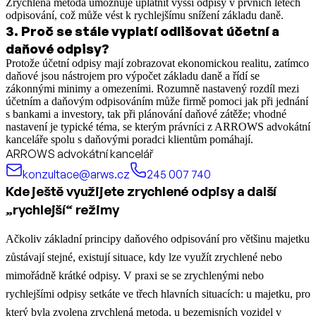
Zrychlená metoda umožňuje uplatnit vyšší odpisy v prvních letech
odpisování, což může vést k rychlejšímu snížení základu daně.
3
.
Proč se stále vyplatí odlišovat účetní a
daňové odpisy?
Protože účetní odpisy mají zobrazovat ekonomickou realitu, zatímco
daňové jsou nástrojem pro výpočet základu daně a řídí se
zákonnými minimy a omezeními. Rozumně nastavený rozdíl mezi
účetním a daňovým odpisováním může firmě pomoci jak při jednání
s bankami a investory, tak při plánování daňové zátěže; vhodné
nastavení je typické téma, se kterým právníci z ARROWS advokátní
kanceláře spolu s daňovými poradci klientům pomáhají.
ARROWS advokátní kancelář
konzultace@arws.cz
245 007 740
Kde ještě využijete zrychlené odpisy a další
„rychlejší“ režimy
Ačkoliv základní principy daňového odpisování pro většinu majetku
zůstávají stejné, existují situace, kdy lze využít zrychlené nebo
mimořádně krátké odpisy. V praxi se se zrychlenými nebo
rychlejšími odpisy setkáte ve třech hlavních situacích: u majetku, pro
který byla zvolena zrychlená metoda, u bezemisních vozidel v