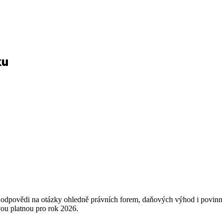
ku
 odpovědi na otázky ohledně právních forem, daňových výhod i povinností
ivou platnou pro rok 2026.