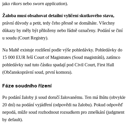
jako
rikors
nebo
sworn application
).
Žaloba musí obsahovat detailní vylíčení skutkového stavu,
právní důvody a petit, tedy čeho přesně se domáháte. Všechny
důkazy by měly být přiloženy nebo řádně označeny. Podání se činí
u soudu (Court Registry).
Na Maltě existuje rozlišení podle výše pohledávky. Pohledávky do
15 000 EUR řeší Court of Magistrates (Soud magistrátů), zatímco
pohledávky nad tuto částku spadají pod Civil Court, First Hall
(Občanskoprávní soud, první komora).
Fáze soudního řízení
Po podání žaloby ji soud doručí žalovanému. Ten má lhůtu (obvykle
20 dní) na podání vyjádření (odpovědi na žalobu). Pokud odpověď
nepodá, může soud rozhodnout rozsudkem pro zmeškání (judgment
by default).