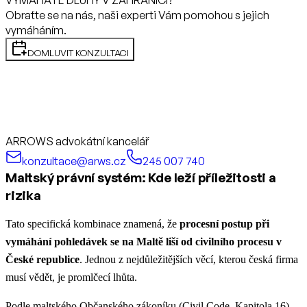
VYMÁHÁTE DLUHY V ZAHRANIČÍ?
Obraťte se na nás, naši experti Vám pomohou s jejich
vymáháním.
DOMLUVIT KONZULTACI
ARROWS advokátní kancelář
konzultace@arws.cz
245 007 740
Maltský právní systém: Kde leží příležitosti a
rizika
Tato specifická kombinace znamená, že
procesní postup při
vymáhání pohledávek se na Maltě liší od civilního procesu v
České republice
. Jednou z nejdůležitějších věcí, kterou česká firma
musí vědět, je promlčecí lhůta.
Podle maltského Občanského zákoníku (Civil Code, Kapitola 16)