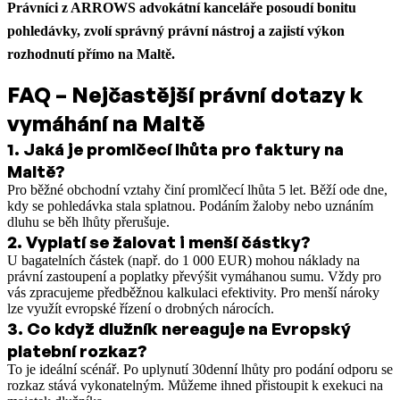
Právníci z ARROWS advokátní kanceláře posoudí bonitu
pohledávky, zvolí správný právní nástroj a zajistí výkon
rozhodnutí přímo na Maltě.
FAQ – Nejčastější právní dotazy k
vymáhání na Maltě
1
.
Jaká je promlčecí lhůta pro faktury na
Maltě?
Pro běžné obchodní vztahy činí promlčecí lhůta 5 let. Běží ode dne,
kdy se pohledávka stala splatnou. Podáním žaloby nebo uznáním
dluhu se běh lhůty přerušuje.
2
.
Vyplatí se žalovat i menší částky?
U bagatelních částek (např. do 1 000 EUR) mohou náklady na
právní zastoupení a poplatky převýšit vymáhanou sumu. Vždy pro
vás zpracujeme předběžnou kalkulaci efektivity. Pro menší nároky
lze využít evropské řízení o drobných nárocích.
3
.
Co když dlužník nereaguje na Evropský
platební rozkaz?
To je ideální scénář. Po uplynutí 30denní lhůty pro podání odporu se
rozkaz stává vykonatelným. Můžeme ihned přistoupit k exekuci na