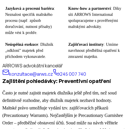
Jazyková a procesní bariéra
:
Know-how a partnerství
: Díky
Neznalost specifik maltského
síti ARROWS International
procesu (např. způsob
spolupracujeme s prověřenými
doručování, nutnost přísahy)
maltskými advokáty.
může vést k prohře.
Neúspěšná exekuce
: Dlužník
Zajišťovací instituty
: Umíme
„odkloní“ majetek před
navrhnout předběžná opatření k
příchodem vykonavatele.
zmrazení majetku.
ARROWS advokátní kancelář
konzultace@arws.cz
245 007 740
Zajištění pohledávky: Preventivní opatření
Často je nutné zajistit majetek dlužníka ještě před tím, než soud
definitivně rozhodne, aby dlužník majetek nezbavil hodnoty.
Maltské právo umožňuje vydání tzv. zajišťovacích příkazů
(Precautionary Warrants). Nejčastějším je Precautionary Garnishee
Order – předběžné obstavení účtů. Soud může na návrh věřitele