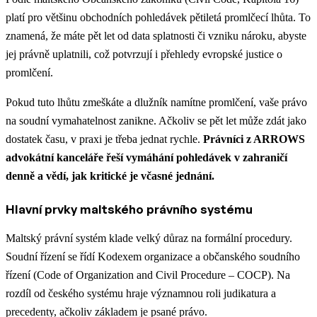
platí pro většinu obchodních pohledávek pětiletá promlčecí lhůta. To
znamená, že máte pět let od data splatnosti či vzniku nároku, abyste
jej právně uplatnili, což potvrzují i přehledy evropské justice o
promlčení.
Pokud tuto lhůtu zmeškáte a dlužník namítne promlčení, vaše právo
na soudní vymahatelnost zanikne. Ačkoliv se pět let může zdát jako
dostatek času, v praxi je třeba jednat rychle.
Právníci z ARROWS
advokátní kanceláře řeší vymáhání pohledávek v zahraničí
denně a vědí, jak kritické je včasné jednání.
Hlavní prvky maltského právního systému
Maltský právní systém klade velký důraz na formální procedury.
Soudní řízení se řídí Kodexem organizace a občanského soudního
řízení (Code of Organization and Civil Procedure – COCP). Na
rozdíl od českého systému hraje významnou roli judikatura a
precedenty, ačkoliv základem je psané právo.