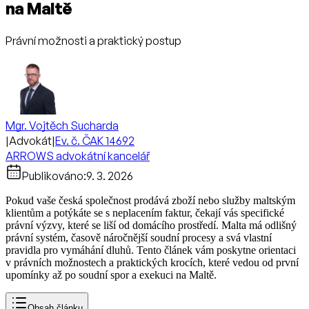
na Maltě
Právní možnosti a praktický postup
Mgr. Vojtěch Sucharda
|
Advokát
|
Ev. č. ČAK 14692
ARROWS advokátní kancelář
Publikováno:
9. 3. 2026
Pokud vaše česká společnost prodává zboží nebo služby maltským
klientům a potýkáte se s neplacením faktur, čekají vás specifické
právní výzvy, které se liší od domácího prostředí. Malta má odlišný
právní systém, časově náročnější soudní procesy a svá vlastní
pravidla pro vymáhání dluhů. Tento článek vám poskytne orientaci
v právních možnostech a praktických krocích, které vedou od první
upomínky až po soudní spor a exekuci na Maltě.
Obsah článku