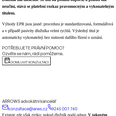
neučiní, stává se platební rozkaz pravomocným a vykonatelným
titulem.
Výhody EPR jsou jasné: procedura je standardizovaná, formulářová
a v případě pasivity dlužníka velmi rychlá. Výsledný titul je
automaticky vykonatelný bez nutnosti dalšího řízení o uznání.
POTŘEBUJETE PRÁVNÍ POMOC?
Ozvěte se nám, rádi pomůžeme.
DOMLUVIT KONZULTACI
ARROWS advokátní kancelář
konzultace@arws.cz
245 007 740
Existuje zde však riziko: pokud dlužník podá odpor.
V takovém