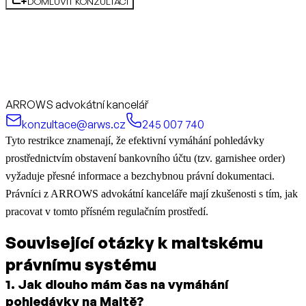
DOMLUVIT KONZULTACI
ARROWS advokátní kancelář
konzultace@arws.cz
245 007 740
Tyto restrikce znamenají, že efektivní vymáhání pohledávky
prostřednictvím obstavení bankovního účtu (tzv. garnishee order)
vyžaduje přesné informace a bezchybnou právní dokumentaci.
Právníci z ARROWS advokátní kanceláře mají zkušenosti s tím, jak
pracovat v tomto přísném regulačním prostředí.
Související otázky k maltskému
právnímu systému
1
.
Jak dlouho mám čas na vymáhání
pohledávky na Maltě?