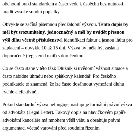
obchodní praxi standardem a často vede k úspěchu bez nutnosti
hradit vysoké soudní poplatky.
Obvykle se začíná písemnou předžalobní výzvou.
Tento dopis by
měl být srozumitelný, jednoznačný a měl by uvádět přesnou
výši dlhu včetně příslušenství,
identifikaci faktur a jasnou lhůtu pro
zaplacení – obvykle 10 až 15 dní. Výzva by měla být zaslána
doporučeně (registered mail) s doručenkou.
Co se často stane v této fázi: Dlužník si uvědomí vážnost situace a
často nabídne úhradu nebo splátkový kalendář. Pro českého
podnikatele to znamená, že lze často dosáhnout vymožení dluhu
rychle a efektivně.
Pokud standardní výzva nefunguje, nastupuje formální právní výzva
od advokáta (Legal Letter). Takový dopis na hlavičkovém papíře
advokátní kanceláře má mnohem větší váhu a obsahuje právní
argumentaci včetně varování před soudním řízením.