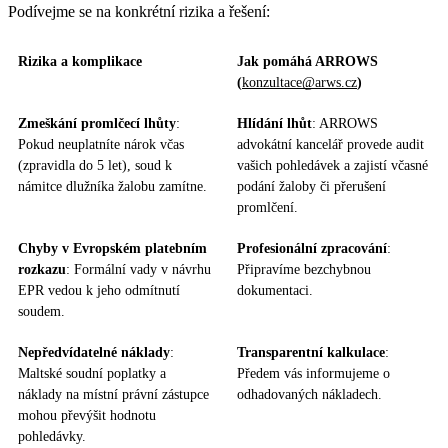
Podívejme se na konkrétní rizika a řešení:
Rizika a komplikace
Jak pomáhá ARROWS
(
konzultace@arws.cz
)
Zmeškání promlčecí lhůty
:
Hlídání lhůt
: ARROWS
Pokud neuplatníte nárok včas
advokátní kancelář provede audit
(zpravidla do 5 let), soud k
vašich pohledávek a zajistí včasné
námitce dlužníka žalobu zamítne.
podání žaloby či přerušení
promlčení.
Chyby v Evropském platebním
Profesionální zpracování
:
rozkazu
: Formální vady v návrhu
Připravíme bezchybnou
EPR vedou k jeho odmítnutí
dokumentaci.
soudem.
Nepředvídatelné náklady
:
Transparentní kalkulace
:
Maltské soudní poplatky a
Předem vás informujeme o
náklady na místní právní zástupce
odhadovaných nákladech.
mohou převýšit hodnotu
pohledávky.