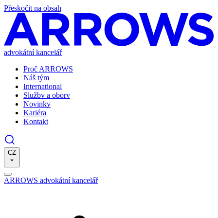
Přeskočit na obsah
advokátní kancelář
Proč ARROWS
Náš tým
International
Služby a obory
Novinky
Kariéra
Kontakt
CZ
ARROWS advokátní kancelář