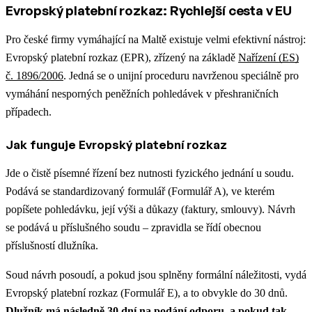
Evropský platební rozkaz: Rychlejší cesta v EU
Pro české firmy vymáhající na Maltě existuje velmi efektivní nástroj:
Evropský platební rozkaz (EPR), zřízený na základě
Nařízení (ES)
č. 1896/2006
. Jedná se o unijní proceduru navrženou speciálně pro
vymáhání nesporných peněžních pohledávek v přeshraničních
případech.
Jak funguje Evropský platební rozkaz
Jde o čistě písemné řízení bez nutnosti fyzického jednání u soudu.
Podává se standardizovaný formulář (Formulář A), ve kterém
popíšete pohledávku, její výši a důkazy (faktury, smlouvy). Návrh
se podává u příslušného soudu – zpravidla se řídí obecnou
příslušností dlužníka.
Soud návrh posoudí, a pokud jsou splněny formální náležitosti, vydá
Evropský platební rozkaz (Formulář E), a to obvykle do 30 dnů.
Dlužník má následně 30 dní na podání odporu, a pokud tak