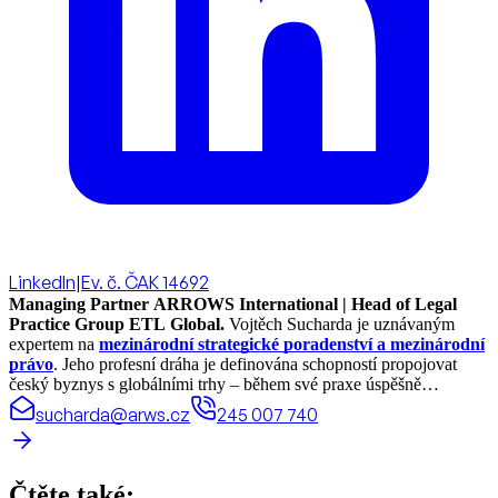
LinkedIn
|
Ev. č. ČAK 14692
Managing Partner ARROWS International | Head of Legal
Practice Group ETL Global.
Vojtěch Sucharda je uznávaným
expertem na
mezinárodní strategické poradenství a mezinárodní
právo
. Jeho profesní dráha je definována schopností propojovat
český byznys s globálními trhy – během své praxe úspěšně
realizoval právní projekty a koordinoval spolupráci ve více než 70
sucharda@arws.cz
245 007 740
zemích světa.
Čtěte také: