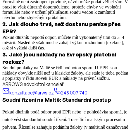
Formálně není zastoupení povinné, návrh může podat věřitel sám. V
praxi to však důrazně doporučujeme, protože chyby ve vyplnění
formuláře nebo v určení příslušnosti soudu vedou k zamítnutí
návrhu nebo zbytečným průtahům.
2
.
Jak dlouho trvá, než dostanu peníze přes
EPR?
Pokud dlužník nepodá odpor, můžete mít vykonatelný titul do 3–4
měsíců. Následně však musíte zahájit výkon rozhodnutí (exekuci),
což si vyžádá další čas.
3
.
Jaké jsou náklady na Evropský platební
rozkaz?
Soudní poplatky na Maltě se řídí hodnotou sporu. U EPR jsou
náklady obvykle nižší než u klasické žaloby, ale stále je třeba počítat
s poplatky v řádu stovek EUR a náklady na právní službu.
ARROWS advokátní kancelář
konzultace@arws.cz
245 007 740
Soudní řízení na Maltě: Standardní postup
Pokud dlužník podá odpor proti EPR nebo je pohledávka sporná, je
nutné vést standardní soudní řízení. To se řídí maltským procesním
právem. Řízení se zahajuje podáním žaloby (v maltštině označované