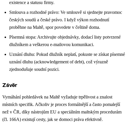
existence a statusu firmy.
Smlouva a rozhodné právo: Ve smlouvě si sjednejte pravomoc
českých soudů a české právo. I když výkon rozhodnutí
proběhne na Maltě, spor povedete v češtině doma.
Písemná stopa: Archivujte objednávky, dodací listy potvrzené
dlužníkem a veškerou e-mailovou komunikaci.
Uznání dluhu: Pokud dlužník neplatí, pokuste se získat písemné
uznání dluhu (acknowledgement of debt), což výrazně
zjednodušuje soudní pozici.
Závěr
Vymáhání pohledávek na Maltě vyžaduje trpělivost a znalost
místních specifik. Ačkoliv je proces formálnější a často pomalejší
než v ČR, díky nástrojům EU a speciálním maltským procedurám
(čl. 166A) existují cesty, jak se domoci práva efektivně.