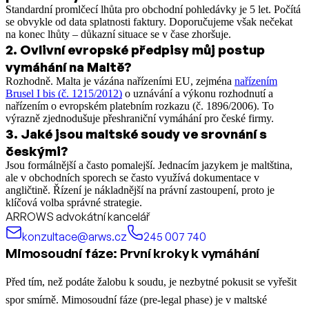
Standardní promlčecí lhůta pro obchodní pohledávky je 5 let. Počítá
se obvykle od data splatnosti faktury. Doporučujeme však nečekat
na konec lhůty – důkazní situace se v čase zhoršuje.
2
.
Ovlivní evropské předpisy můj postup
vymáhání na Maltě?
Rozhodně. Malta je vázána nařízeními EU, zejména
nařízením
Brusel I bis (č. 1215/2012)
o uznávání a výkonu rozhodnutí a
nařízením o evropském platebním rozkazu (č. 1896/2006). To
výrazně zjednodušuje přeshraniční vymáhání pro české firmy.
3
.
Jaké jsou maltské soudy ve srovnání s
českými?
Jsou formálnější a často pomalejší. Jednacím jazykem je maltština,
ale v obchodních sporech se často využívá dokumentace v
angličtině. Řízení je nákladnější na právní zastoupení, proto je
klíčová volba správné strategie.
ARROWS advokátní kancelář
konzultace@arws.cz
245 007 740
Mimosoudní fáze: První kroky k vymáhání
Před tím, než podáte žalobu k soudu, je nezbytné pokusit se vyřešit
spor smírně. Mimosoudní fáze (pre-legal phase) je v maltské