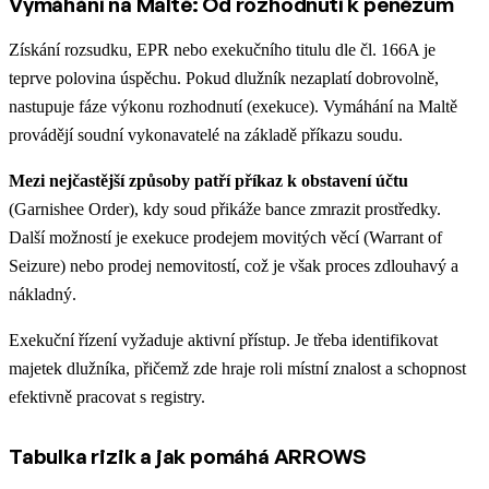
Vymáhání na Maltě: Od rozhodnutí k penězům
Získání rozsudku, EPR nebo exekučního titulu dle čl. 166A je
teprve polovina úspěchu. Pokud dlužník nezaplatí dobrovolně,
nastupuje fáze výkonu rozhodnutí (exekuce). Vymáhání na Maltě
provádějí soudní vykonavatelé na základě příkazu soudu.
Mezi nejčastější způsoby patří příkaz k obstavení účtu
(Garnishee Order), kdy soud přikáže bance zmrazit prostředky.
Další možností je exekuce prodejem movitých věcí (Warrant of
Seizure) nebo prodej nemovitostí, což je však proces zdlouhavý a
nákladný.
Exekuční řízení vyžaduje aktivní přístup. Je třeba identifikovat
majetek dlužníka, přičemž zde hraje roli místní znalost a schopnost
efektivně pracovat s registry.
Tabulka rizik a jak pomáhá ARROWS