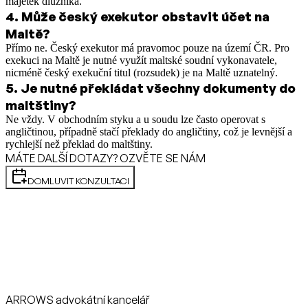
majetek dlužníka.
4
.
Může český exekutor obstavit účet na
Maltě?
Přímo ne. Český exekutor má pravomoc pouze na území ČR. Pro
exekuci na Maltě je nutné využít maltské soudní vykonavatele,
nicméně český exekuční titul (rozsudek) je na Maltě uznatelný.
5
.
Je nutné překládat všechny dokumenty do
maltštiny?
Ne vždy. V obchodním styku a u soudu lze často operovat s
angličtinou, případně stačí překlady do angličtiny, což je levnější a
rychlejší než překlad do maltštiny.
MÁTE DALŠÍ DOTAZY? OZVĚTE SE NÁM
DOMLUVIT KONZULTACI
ARROWS advokátní kancelář