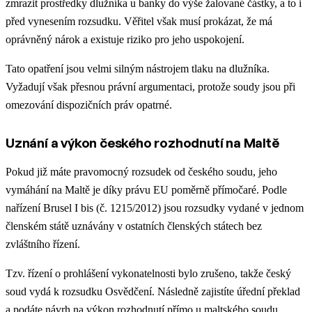
zmrazit prostředky dlužníka u banky do výše žalované částky, a to i
před vynesením rozsudku. Věřitel však musí prokázat, že má
oprávněný nárok a existuje riziko pro jeho uspokojení.
Tato opatření jsou velmi silným nástrojem tlaku na dlužníka.
Vyžadují však přesnou právní argumentaci, protože soudy jsou při
omezování dispozičních práv opatrné.
Uznání a výkon českého rozhodnutí na Maltě
Pokud již máte pravomocný rozsudek od českého soudu, jeho
vymáhání na Maltě je díky právu EU poměrně přímočaré. Podle
nařízení Brusel I bis (č. 1215/2012) jsou rozsudky vydané v jednom
členském státě uznávány v ostatních členských státech bez
zvláštního řízení.
Tzv. řízení o prohlášení vykonatelnosti bylo zrušeno, takže český
soud vydá k rozsudku Osvědčení. Následně zajistíte úřední překlad
a podáte návrh na výkon rozhodnutí přímo u maltského soudu.