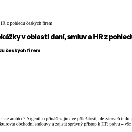
a HR z pohledu českých firem
kážky v oblasti daní, smluv a HR z pohle
edu českých firem
lské ambice? Argentina přináší zajímavé příležitosti, ale zároveň řadu
kturovat obchodní smlouvy a zajistit správný přístup k HR právu – vše