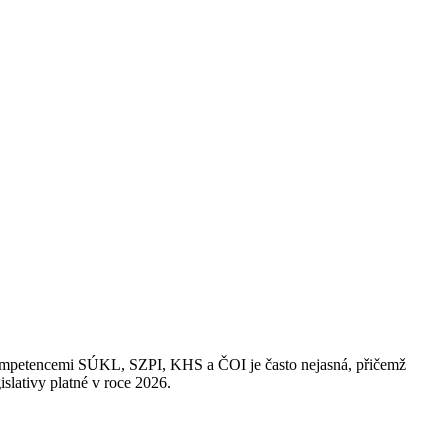
zi kompetencemi SÚKL, SZPI, KHS a ČOI je často nejasná, přičemž
slativy platné v roce 2026.