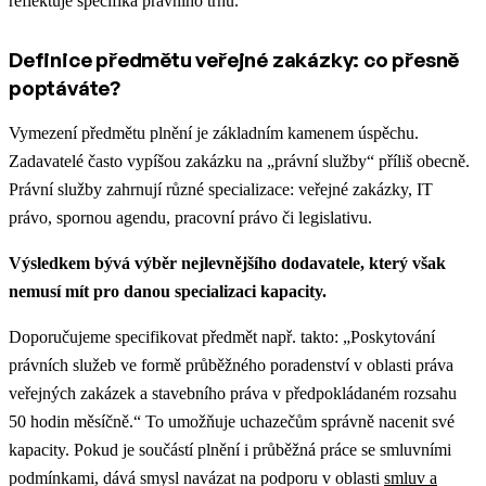
reflektuje specifika právního trhu.
Definice předmětu veřejné zakázky: co přesně
poptáváte?
Vymezení předmětu plnění je základním kamenem úspěchu.
Zadavatelé často vypíšou zakázku na „právní služby“ příliš obecně.
Právní služby zahrnují různé specializace: veřejné zakázky, IT
právo, spornou agendu, pracovní právo či legislativu.
Výsledkem bývá výběr nejlevnějšího dodavatele, který však
nemusí mít pro danou specializaci kapacity.
Doporučujeme specifikovat předmět např. takto: „Poskytování
právních služeb ve formě průběžného poradenství v oblasti práva
veřejných zakázek a stavebního práva v předpokládaném rozsahu
50 hodin měsíčně.“ To umožňuje uchazečům správně nacenit své
kapacity.
Pokud je součástí plnění i průběžná práce se smluvními
podmínkami, dává smysl navázat na podporu v oblasti
smluv a