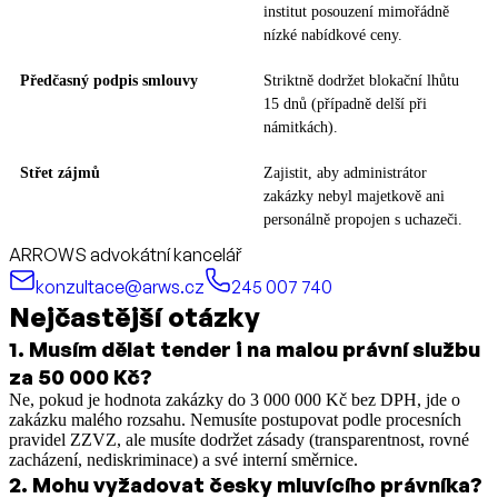
institut posouzení mimořádně
nízké nabídkové ceny.
Předčasný podpis smlouvy
Striktně dodržet blokační lhůtu
15 dnů (případně delší při
námitkách).
Střet zájmů
Zajistit, aby administrátor
zakázky nebyl majetkově ani
personálně propojen s uchazeči.
ARROWS advokátní kancelář
konzultace@arws.cz
245 007 740
Nejčastější otázky
1
.
Musím dělat tender i na malou právní službu
za 50 000 Kč?
Ne, pokud je hodnota zakázky do 3 000 000 Kč bez DPH, jde o
zakázku malého rozsahu. Nemusíte postupovat podle procesních
pravidel ZZVZ, ale musíte dodržet zásady (transparentnost, rovné
zacházení, nediskriminace) a své interní směrnice.
2
.
Mohu vyžadovat česky mluvícího právníka?