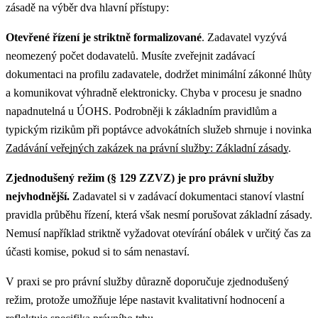
zásadě na výběr dva hlavní přístupy:
Otevřené řízení je striktně formalizované
. Zadavatel vyzývá
neomezený počet dodavatelů. Musíte zveřejnit zadávací
dokumentaci na profilu zadavatele, dodržet minimální zákonné lhůty
a komunikovat výhradně elektronicky. Chyba v procesu je snadno
napadnutelná u ÚOHS.
Podrobněji k základním pravidlům a
typickým rizikům při poptávce advokátních služeb shrnuje i novinka
Zadávání veřejných zakázek na právní služby: Základní zásady
.
Zjednodušený režim (§ 129 ZZVZ) je pro právní služby
nejvhodnější.
Zadavatel si v zadávací dokumentaci stanoví vlastní
pravidla průběhu řízení, která však nesmí porušovat základní zásady.
Nemusí například striktně vyžadovat otevírání obálek v určitý čas za
účasti komise, pokud si to sám nenastaví.
V praxi se pro právní služby důrazně doporučuje zjednodušený
režim, protože umožňuje lépe nastavit kvalitativní hodnocení a