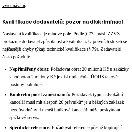
vyjednávání
.
Kvalifikace dodavatelů: pozor na diskriminaci
Nastavení kvalifikace je minové pole. Podle § 73 a násl. ZZVZ
prokazuje dodavatel způsobilost a kvalifikaci. U právních služeb se
nejčastější chyby týkají technické kvalifikace (§ 79). Zadavatelé
často požadují:
Nepřiměřený obrat:
Požadovat obrat 20 milionů Kč u zakázky
s hodnotou 2 miliony Kč je diskriminační a ÚOHS takové
postupy pokutuje.
Konkrétní počet zaměstnanců:
Požadavek typu „advokátní
kancelář musí mít alespoň 20 právníků“ je u běžných zakázek
neodůvodněný. I menší butiková kancelář může poskytnout
špičkový servis.
Specifické reference:
Požadovat reference přesně kopírující