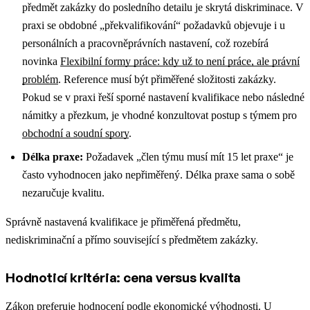
předmět zakázky do posledního detailu je skrytá diskriminace.
V
praxi se obdobné „překvalifikování“ požadavků objevuje i u
personálních a pracovněprávních nastavení, což rozebírá
novinka
Flexibilní formy práce: kdy už to není práce, ale právní
problém
.
Reference musí být přiměřené složitosti zakázky.
Pokud se v praxi řeší sporné nastavení kvalifikace nebo následné
námitky a přezkum, je vhodné konzultovat postup s týmem pro
obchodní a soudní spory
.
Délka praxe:
Požadavek „člen týmu musí mít 15 let praxe“ je
často vyhodnocen jako nepřiměřený. Délka praxe sama o sobě
nezaručuje kvalitu.
Správně nastavená kvalifikace je přiměřená předmětu,
nediskriminační a přímo související s předmětem zakázky.
Hodnoticí kritéria: cena versus kvalita
Zákon preferuje hodnocení podle ekonomické výhodnosti. U