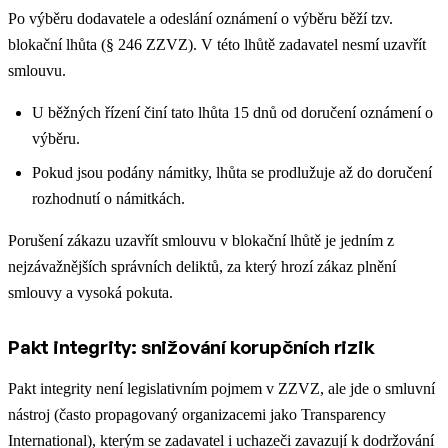
Po výběru dodavatele a odeslání oznámení o výběru běží tzv.
blokační lhůta (§ 246 ZZVZ). V této lhůtě zadavatel nesmí uzavřít
smlouvu.
U běžných řízení činí tato lhůta 15 dnů od doručení oznámení o
výběru.
Pokud jsou podány námitky, lhůta se prodlužuje až do doručení
rozhodnutí o námitkách.
Porušení zákazu uzavřít smlouvu v blokační lhůtě je jedním z
nejzávažnějších správních deliktů, za který hrozí zákaz plnění
smlouvy a vysoká pokuta.
Pakt integrity: snižování korupčních rizik
Pakt integrity není legislativním pojmem v ZZVZ, ale jde o smluvní
nástroj (často propagovaný organizacemi jako Transparency
International), kterým se zadavatel i uchazeči zavazují k dodržování