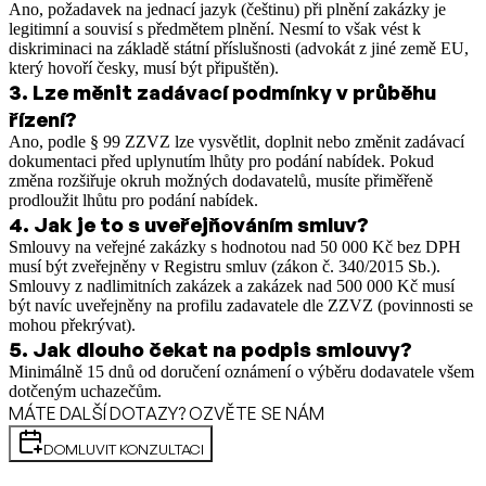
Ano, požadavek na jednací jazyk (češtinu) při plnění zakázky je
legitimní a souvisí s předmětem plnění. Nesmí to však vést k
diskriminaci na základě státní příslušnosti (advokát z jiné země EU,
který hovoří česky, musí být připuštěn).
3
.
Lze měnit zadávací podmínky v průběhu
řízení?
Ano, podle § 99 ZZVZ lze vysvětlit, doplnit nebo změnit zadávací
dokumentaci před uplynutím lhůty pro podání nabídek. Pokud
změna rozšiřuje okruh možných dodavatelů, musíte přiměřeně
prodloužit lhůtu pro podání nabídek.
4
.
Jak je to s uveřejňováním smluv?
Smlouvy na veřejné zakázky s hodnotou nad 50 000 Kč bez DPH
musí být zveřejněny v Registru smluv (zákon č. 340/2015 Sb.).
Smlouvy z nadlimitních zakázek a zakázek nad 500 000 Kč musí
být navíc uveřejněny na profilu zadavatele dle ZZVZ (povinnosti se
mohou překrývat).
5
.
Jak dlouho čekat na podpis smlouvy?
Minimálně 15 dnů od doručení oznámení o výběru dodavatele všem
dotčeným uchazečům.
MÁTE DALŠÍ DOTAZY? OZVĚTE SE NÁM
DOMLUVIT KONZULTACI