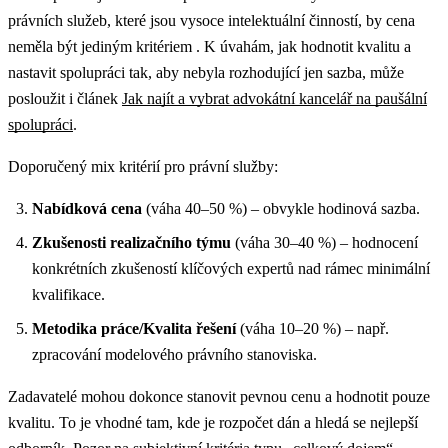
právních služeb, které jsou vysoce intelektuální činností, by cena
neměla být jediným kritériem .
K úvahám, jak hodnotit kvalitu a
nastavit spolupráci tak, aby nebyla rozhodující jen sazba, může
posloužit i článek
Jak najít a vybrat advokátní kancelář na paušální
spolupráci
.
Doporučený mix kritérií pro právní služby:
Nabídková cena
(váha 40–50 %) – obvykle hodinová sazba.
Zkušenosti realizačního týmu
(váha 30–40 %) – hodnocení
konkrétních zkušeností klíčových expertů nad rámec minimální
kvalifikace.
Metodika práce/Kvalita řešení
(váha 10–20 %) – např.
zpracování modelového právního stanoviska.
Zadavatelé mohou dokonce stanovit pevnou cenu a hodnotit pouze
kvalitu. To je vhodné tam, kde je rozpočet dán a hledá se nejlepší