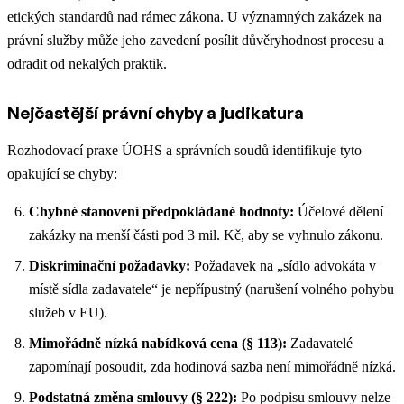
etických standardů nad rámec zákona. U významných zakázek na
právní služby může jeho zavedení posílit důvěryhodnost procesu a
odradit od nekalých praktik.
Nejčastější právní chyby a judikatura
Rozhodovací praxe ÚOHS a správních soudů identifikuje tyto
opakující se chyby:
Chybné stanovení předpokládané hodnoty:
Účelové dělení
zakázky na menší části pod 3 mil. Kč, aby se vyhnulo zákonu.
Diskriminační požadavky:
Požadavek na „sídlo advokáta v
místě sídla zadavatele“ je nepřípustný (narušení volného pohybu
služeb v EU).
Mimořádně nízká nabídková cena (§ 113):
Zadavatelé
zapomínají posoudit, zda hodinová sazba není mimořádně nízká.
Podstatná změna smlouvy (§ 222):
Po podpisu smlouvy nelze