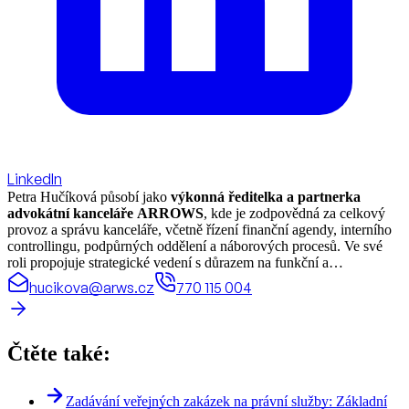
LinkedIn
Petra Hučíková působí jako
výkonná ředitelka a partnerka
advokátní kanceláře ARROWS
, kde je zodpovědná za celkový
provoz a správu kanceláře, včetně řízení finanční agendy, interního
controllingu, podpůrných oddělení a náborových procesů. Ve své
roli propojuje strategické vedení s důrazem na funkční a
transparentní každodenní řízení, díky čemuž se ARROWS
hucikova@arws.cz
770 115 004
dlouhodobě řadí mezi nejrychleji rostoucí advokátní kanceláře v
České republice.
Ve své pozici zajišťuje hladký chod všech klíčových procesů
Čtěte také:
kanceláře napříč odděleními a systematicky se věnuje jejich
optimalizaci
– od standardizace operativních činností přes
digitalizaci, až po nastavování týmových cílů, rozpočtů a metrik
Zadávání veřejných zakázek na právní služby: Základní