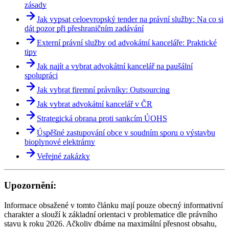
výkonnosti. V oblasti vedení lidí klade důraz na profesionalitu,
zásady
systematičnost, jasně definované odpovědnosti a podporu týmové
Jak vypsat celoevropský tender na právní služby: Na co si
spolupráce napříč kanceláří.
dát pozor při přeshraničním zadávání
Je historicky druhou neprávničkou, která se stala partnerkou
Externí právní služby od advokátní kanceláře: Praktické
advokátní kanceláře v České republice
. Její přirozený analytický
tipy
přístup, důraz na řád a schopnost propojovat čísla, technologie a
lidský potenciál přinesly ARROWS moderní provozní model
Jak najít a vybrat advokátní kancelář na paušální
reflektující potřeby 21. století.
spolupráci
Jak vybrat firemní právníky: Outsourcing
Jak vybrat advokátní kancelář v ČR
Strategická obrana proti sankcím ÚOHS
Úspěšné zastupování obce v soudním sporu o výstavbu
bioplynové elektrárny
Veřejné zakázky
Upozornění:
Informace obsažené v tomto článku mají pouze obecný informativní
charakter a slouží k základní orientaci v problematice dle právního
stavu k roku 2026. Ačkoliv dbáme na maximální přesnost obsahu,