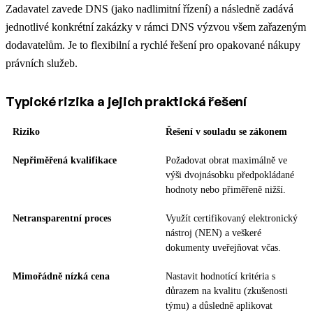
Zadavatel zavede DNS (jako nadlimitní řízení) a následně zadává
jednotlivé konkrétní zakázky v rámci DNS výzvou všem zařazeným
dodavatelům. Je to flexibilní a rychlé řešení pro opakované nákupy
právních služeb.
Typické rizika a jejich praktická řešení
Riziko
Řešení v souladu se zákonem
Nepřiměřená kvalifikace
Požadovat obrat maximálně ve
výši dvojnásobku předpokládané
hodnoty nebo přiměřeně nižší.
Netransparentní proces
Využít certifikovaný elektronický
nástroj (NEN) a veškeré
dokumenty uveřejňovat včas.
Mimořádně nízká cena
Nastavit hodnotící kritéria s
důrazem na kvalitu (zkušenosti
týmu) a důsledně aplikovat