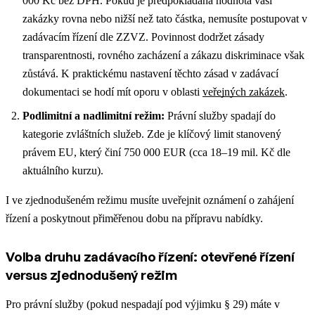
000 Kč bez DPH. Pokud je předpokládaná hodnota vaší
zakázky rovna nebo nižší než tato částka, nemusíte postupovat v
zadávacím řízení dle ZZVZ. Povinnost dodržet zásady
transparentnosti, rovného zacházení a zákazu diskriminace však
zůstává.
K praktickému nastavení těchto zásad v zadávací
dokumentaci se hodí mít oporu v oblasti
veřejných zakázek
.
Podlimitní a nadlimitní režim:
Právní služby spadají do
kategorie zvláštních služeb. Zde je klíčový limit stanovený
právem EU, který činí 750 000 EUR (cca 18–19 mil. Kč dle
aktuálního kurzu).
I ve zjednodušeném režimu musíte uveřejnit oznámení o zahájení
řízení a poskytnout přiměřenou dobu na přípravu nabídky.
Volba druhu zadávacího řízení: otevřené řízení
versus zjednodušený režim
Pro právní služby (pokud nespadají pod výjimku § 29) máte v