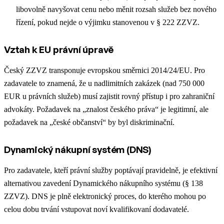
libovolně navyšovat cenu nebo měnit rozsah služeb bez nového
řízení, pokud nejde o výjimku stanovenou v § 222 ZZVZ.
Vztah k EU právní úpravě
Český ZZVZ transponuje evropskou směrnici 2014/24/EU. Pro
zadavatele to znamená, že u nadlimitních zakázek (nad 750 000
EUR u právních služeb) musí zajistit rovný přístup i pro zahraniční
advokáty. Požadavek na „znalost českého práva“ je legitimní, ale
požadavek na „české občanství“ by byl diskriminační.
Dynamický nákupní systém (DNS)
Pro zadavatele, kteří právní služby poptávají pravidelně, je efektivní
alternativou zavedení Dynamického nákupního systému (§ 138
ZZVZ). DNS je plně elektronický proces, do kterého mohou po
celou dobu trvání vstupovat noví kvalifikovaní dodavatelé.