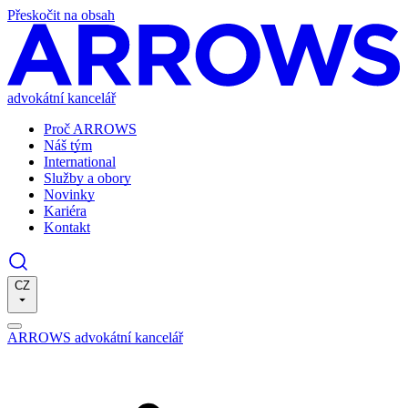
Přeskočit na obsah
advokátní kancelář
Proč ARROWS
Náš tým
International
Služby a obory
Novinky
Kariéra
Kontakt
CZ
ARROWS advokátní kancelář