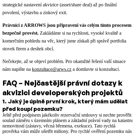
strategické nastavení akvizice (asset/share deal) až po finální
povolení, výstavbu a ziskový exit.
Právníci z ARROWS jsou připraveni vás celým tímto procesem
bezpečně provést.
Zakládáme si na rychlosti, vysoké kvalitě a
komerčním pohledu na věc, který jsme získali při správě portfolia
stovek firem a desítek obcí.
Nečekejte, až se objeví problém. Pro okamžité řešení vaší situace
nám napište na
konzultace@arws.cz
a domluvte si konzultaci.
FAQ – Nejčastější právní dotazy k
akvizici developerských projektů
1
.
Jaký je úplně první krok, který mám udělat
před koupí pozemku?
Ještě před podpisem jakékoliv rezervační smlouvy si nechte prověřit
soulad záměru s územním plánem a základní právní vady na katastru
nemovitostí (zástavy, věcná břemena, exekuce). Tato rychlá
prověrka vám může ušetřit miliony. Pro rychlé ověření pozemku nás