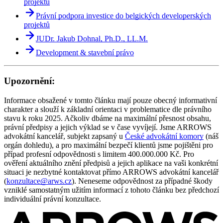
projektu
Právní podpora investice do belgických developerských
projektů
JUDr. Jakub Dohnal, Ph.D., LL.M.
Development & stavební právo
Upozornění:
Informace obsažené v tomto článku mají pouze obecný informativní
charakter a slouží k základní orientaci v problematice dle právního
stavu k roku 2025. Ačkoliv dbáme na maximální přesnost obsahu,
právní předpisy a jejich výklad se v čase vyvíjejí. Jsme ARROWS
advokátní kancelář, subjekt zapsaný u
České advokátní komory
(náš
orgán dohledu), a pro maximální bezpečí klientů jsme pojištěni pro
případ profesní odpovědnosti s limitem 400.000.000 Kč. Pro
ověření aktuálního znění předpisů a jejich aplikace na vaši konkrétní
situaci je nezbytné kontaktovat přímo ARROWS advokátní kancelář
(
konzultace@arws.cz
). Neneseme odpovědnost za případné škody
vzniklé samostatným užitím informací z tohoto článku bez předchozí
individuální právní konzultace.