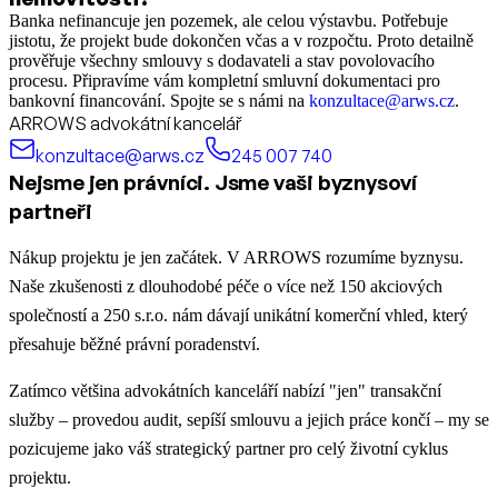
Banka nefinancuje jen pozemek, ale celou výstavbu. Potřebuje
jistotu, že projekt bude dokončen včas a v rozpočtu. Proto detailně
prověřuje všechny smlouvy s dodavateli a stav povolovacího
procesu. Připravíme vám kompletní smluvní dokumentaci pro
bankovní financování. Spojte se s námi na
konzultace@arws.cz
.
ARROWS advokátní kancelář
konzultace@arws.cz
245 007 740
Nejsme jen právníci. Jsme vaši byznysoví
partneři
Nákup projektu je jen začátek. V ARROWS rozumíme byznysu.
Naše zkušenosti z dlouhodobé péče o více než 150 akciových
společností a 250 s.r.o. nám dávají unikátní komerční vhled, který
přesahuje běžné právní poradenství.
Zatímco většina advokátních kanceláří nabízí "jen" transakční
služby – provedou audit, sepíší smlouvu a jejich práce končí – my se
pozicujeme jako váš strategický partner pro celý životní cyklus
projektu.