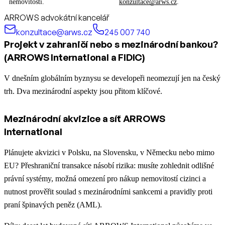
nemovitosti.
konzultace@arws.cz
.
ARROWS advokátní kancelář
konzultace@arws.cz
245 007 740
Projekt v zahraničí nebo s mezinárodní bankou?
(ARROWS International a FIDIC)
V dnešním globálním byznysu se developeři neomezují jen na český
trh. Dva mezinárodní aspekty jsou přitom klíčové.
Mezinárodní akvizice a síť ARROWS
International
Plánujete akvizici v Polsku, na Slovensku, v Německu nebo mimo
EU? Přeshraniční transakce násobí rizika: musíte zohlednit odlišné
právní systémy, možná omezení pro nákup nemovitostí cizinci a
nutnost prověřit soulad s mezinárodními sankcemi a pravidly proti
praní špinavých peněz (AML).