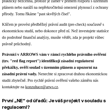
prakticky bezcenná, protože je záměr v přímém rozporu s územním
plánem nebo naráží na nepřekročitelná omezení plynoucí z ochrany
přírody. Tomu říkáme "past skvělých čísel".
Klíčem je provést předběžný právní audit (pre-check)
současně
s
ekonomickou studií, nebo dokonce před ní. Než investujete statisíce
do podrobné finanční analýzy, musíte vědět, zda je projekt vůbec
právně průchodný.
Právníci v ARROWS vám v rámci rychlého právního ověření
(tzv. "red flag report") identifikují zásadní regulatorní
překážky, ověří soulad s územním plánem a upozorní na
zásadní právní vady.
Nenechte si zpracovat drahou ekonomickou
studii zbytečně. Pro rychlé právní ověření vašeho záměru nás
kontaktujte na
konzultace@arws.cz
.
První „NE“ od úřadů: Je váš projekt v souladu s
regulacemi?