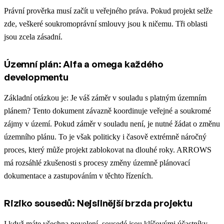
Právní prověrka musí začít u veřejného práva. Pokud projekt selže
zde, veškeré soukromoprávní smlouvy jsou k ničemu. Tři oblasti
jsou zcela zásadní.
Územní plán: Alfa a omega každého
developmentu
Základní otázkou je: Je váš záměr v souladu s platným územním
plánem? Tento dokument závazně koordinuje veřejné a soukromé
zájmy v území. Pokud záměr v souladu není, je nutné žádat o změnu
územního plánu. To je však politicky i časově extrémně náročný
proces, který může projekt zablokovat na dlouhé roky. ARROWS
má rozsáhlé zkušenosti s procesy změny územně plánovací
dokumentace a zastupováním v těchto řízeních.
Riziko sousedů: Nejsilnější brzda projektu
I když máte všechna povolení, sousedé jsou klíčovými účastníky