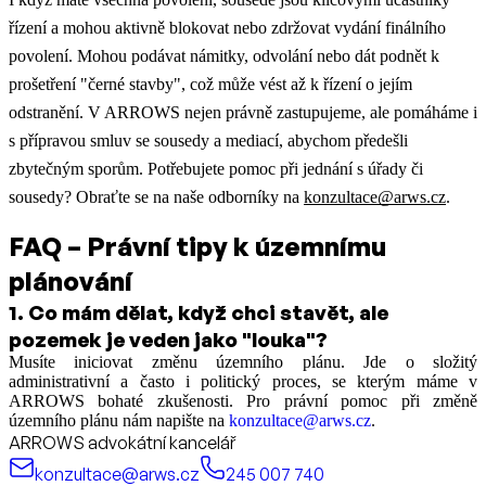
řízení a mohou aktivně blokovat nebo zdržovat vydání finálního
povolení. Mohou podávat námitky, odvolání nebo dát podnět k
prošetření "černé stavby", což může vést až k řízení o jejím
odstranění. V ARROWS nejen právně zastupujeme, ale pomáháme i
s přípravou smluv se sousedy a mediací, abychom předešli
zbytečným sporům. Potřebujete pomoc při jednání s úřady či
sousedy? Obraťte se na naše odborníky na
konzultace@arws.cz
.
FAQ – Právní tipy k územnímu
plánování
1
.
Co mám dělat, když chci stavět, ale
pozemek je veden jako "louka"?
Musíte iniciovat změnu územního plánu. Jde o složitý
administrativní a často i politický proces, se kterým máme v
ARROWS bohaté zkušenosti. Pro právní pomoc při změně
územního plánu nám napište na
konzultace@arws.cz
.
ARROWS advokátní kancelář
konzultace@arws.cz
245 007 740