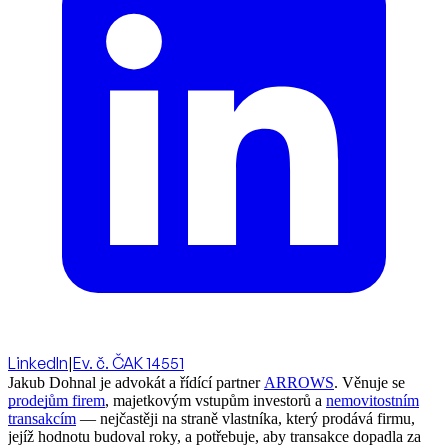
LinkedIn
|
Ev. č. ČAK 14551
Jakub Dohnal je advokát a řídící partner
ARROWS
. Věnuje se
prodejům firem
, majetkovým vstupům investorů a
nemovitostním
transakcím
— nejčastěji na straně vlastníka, který prodává firmu,
jejíž hodnotu budoval roky, a potřebuje, aby transakce dopadla za