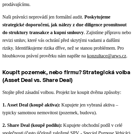
prodávajícímu.
Naši právníci neprovádí jen formální audit.
Poskytujeme
strategické doporučení, jak nálezy z due diligence promítnout
do struktury transakce a kupní smlouvy
. Zajistíme přípravu nebo
revizi smluv, které vás ochrání před skrytými vadami a dalšími
riziky. Identifikujeme rizika dříve, než se stanou problémem. Pro
hloubkovou právní prověrku nám napište na
konzultace@arws.cz
.
Koupit pozemek, nebo firmu? Strategická volba
(Asset Deal vs. Share Deal)
Stojíte před zásadní volbou. Projekt lze koupit dvěma způsoby:
1. Asset Deal (koupě aktiva):
Kupujete jen vybraná aktiva –
typicky samotnou nemovitost (pozemek, budovu).
2. Share Deal (koupě podílu):
Kupujete obchodní podíl v celé
společnosti (často účelově založené SPV -
Special Purpose Vehicle
),