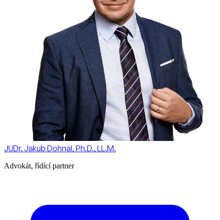
JUDr. Jakub Dohnal, Ph.D., LL.M.
Advokát, řídící partner