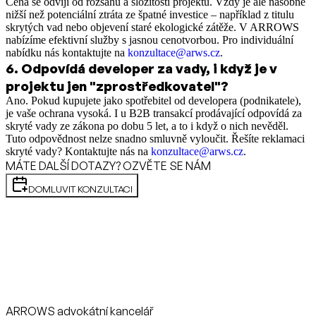
Cena se odvíjí od rozsahu a složitosti projektu. Vždy je ale násobně
nižší než potenciální ztráta ze špatné investice – například z titulu
skrytých vad nebo objevení staré ekologické zátěže. V ARROWS
nabízíme efektivní služby s jasnou cenotvorbou. Pro individuální
nabídku nás kontaktujte na
konzultace@arws.cz
.
6
.
Odpovídá developer za vady, i když je v
projektu jen "zprostředkovatel"?
Ano. Pokud kupujete jako spotřebitel od developera (podnikatele),
je vaše ochrana vysoká. I u B2B transakcí prodávající odpovídá za
skryté vady ze zákona po dobu 5 let, a to i když o nich nevěděl.
Tuto odpovědnost nelze snadno smluvně vyloučit. Řešíte reklamaci
skryté vady? Kontaktujte nás na
konzultace@arws.cz
.
MÁTE DALŠÍ DOTAZY? OZVĚTE SE NÁM
DOMLUVIT KONZULTACI
ARROWS advokátní kancelář