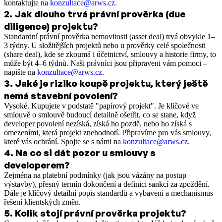
kontaktujte na
konzultace@arws.cz
.
2
.
Jak dlouho trvá právní prověrka (due
diligence) projektu?
Standardní právní prověrka nemovitosti (asset deal) trvá obvykle 1–
3 týdny. U složitějších projektů nebo u prověrky celé společnosti
(share deal), kde se zkoumá i účetnictví, smlouvy a historie firmy, to
může být 4–6 týdnů. Naši právníci jsou připraveni vám pomoci –
napište na
konzultace@arws.cz
.
3
.
Jaké je riziko koupě projektu, který ještě
nemá stavební povolení?
Vysoké. Kupujete v podstatě "papírový projekt". Je klíčové ve
smlouvě o smlouvě budoucí detailně ošetřit, co se stane, když
developer povolení nezíská, získá ho pozdě, nebo ho získá s
omezeními, která projekt znehodnotí. Připravíme pro vás smlouvy,
které vás ochrání. Spojte se s námi na
konzultace@arws.cz
.
4
.
Na co si dát pozor u smlouvy s
developerem?
Zejména na platební podmínky (jak jsou vázány na postup
výstavby), přesný termín dokončení a definici sankcí za zpoždění.
Dále je klíčový detailní popis standardů a vybavení a mechanismus
řešení klientských změn.
5
.
Kolik stojí právní prověrka projektu?