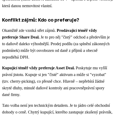
která danou nemovitost vlastní.
Konflikt zájmů: Kdo co preferuje?
Okamžitě zde vzniká střet zájmů.
Prodávající téměř vždy
preferuje Share Deal.
Je to pro něj "čistý" odchod a především je
to daňově daleko výhodnější. Prodej podílu (za splnění zákonných
podmínek) může být osvobozen od daně z příjmů a obecně
nepodléhá DPH.
Kupující téměř vždy preferuje Asset Deal.
Poskytuje mu vyšší
právní jistotu. Kupuje si jen "čisté" aktivum a může si "vyzobat"
(tzv. cherry-picking), co přesně chce. Hlavně – nepřebírá žádné
skryté dluhy, minulé daňové kontroly ani pracovněprávní spory
dané firmy.
Tato volba není jen technickým detailem. Je to jádro celé obchodní
dohody o ceně. Chytrý kupující, kterého zastupuje zkušený právník,