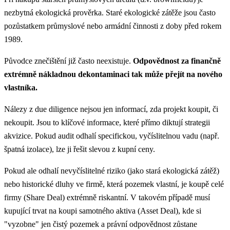
nezbytná ekologická prověrka. Staré ekologické zátěže jsou často
pozůstatkem průmyslové nebo armádní činnosti z doby před rokem
1989.
Původce znečištění již často neexistuje.
Odpovědnost za finančně
extrémně nákladnou dekontaminaci tak může přejít na nového
vlastníka.
Nálezy z due diligence nejsou jen informací, zda projekt koupit, či
nekoupit. Jsou to klíčové informace, které přímo diktují strategii
akvizice. Pokud audit odhalí specifickou, vyčíslitelnou vadu (např.
špatná izolace), lze ji řešit slevou z kupní ceny.
Pokud ale odhalí nevyčíslitelné riziko (jako stará ekologická zátěž)
nebo historické dluhy ve firmě, která pozemek vlastní, je koupě celé
firmy (Share Deal) extrémně riskantní. V takovém případě musí
kupující trvat na koupi samotného aktiva (Asset Deal), kde si
"vyzobne" jen čistý pozemek a právní odpovědnost zůstane