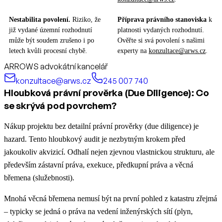
Nestabilita povolení.
Riziko, že
Příprava právního stanoviska
k
již vydané územní rozhodnutí
platnosti vydaných rozhodnutí.
může být soudem zrušeno i po
Ověřte si svá povolení s našimi
letech kvůli procesní chybě.
experty na
konzultace@arws.cz
.
ARROWS advokátní kancelář
konzultace@arws.cz
245 007 740
Hloubková právní prověrka (Due Diligence): Co
se skrývá pod povrchem?
Nákup projektu bez detailní právní prověrky (due diligence) je
hazard. Tento hloubkový audit je nezbytným krokem před
jakoukoliv akvizicí. Odhalí nejen zjevnou vlastnickou strukturu, ale
především zástavní práva, exekuce, předkupní práva a věcná
břemena (služebnosti).
Mnohá věcná břemena nemusí být na první pohled z katastru zřejmá
– typicky se jedná o práva na vedení inženýrských sítí (plyn,