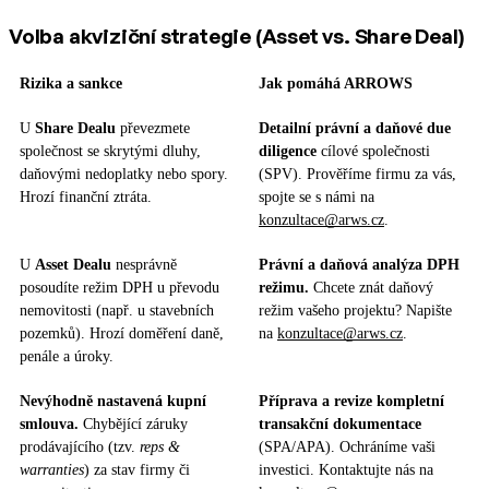
Volba akviziční strategie (Asset vs. Share Deal)
Rizika a sankce
Jak pomáhá ARROWS
U
Share Dealu
převezmete
Detailní právní a daňové due
společnost se skrytými dluhy,
diligence
cílové společnosti
daňovými nedoplatky nebo spory.
(SPV). Prověříme firmu za vás,
Hrozí finanční ztráta.
spojte se s námi na
konzultace@arws.cz
.
U
Asset Dealu
nesprávně
Právní a daňová analýza DPH
posoudíte režim DPH u převodu
režimu.
Chcete znát daňový
nemovitosti (např. u stavebních
režim vašeho projektu? Napište
pozemků). Hrozí doměření daně,
na
konzultace@arws.cz
.
penále a úroky.
Nevýhodně nastavená kupní
Příprava a revize kompletní
smlouva.
Chybějící záruky
transakční dokumentace
prodávajícího (tzv.
reps &
(SPA/APA). Ochráníme vaši
warranties
) za stav firmy či
investici. Kontaktujte nás na