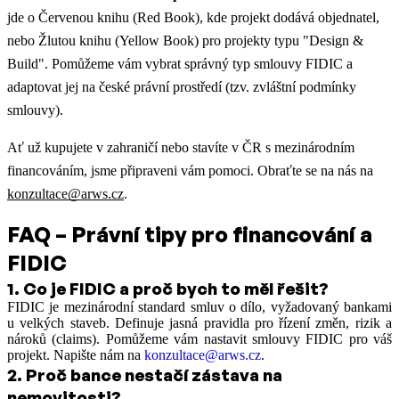
jde o Červenou knihu (Red Book), kde projekt dodává objednatel,
nebo Žlutou knihu (Yellow Book) pro projekty typu "Design &
Build". Pomůžeme vám vybrat správný typ smlouvy FIDIC a
adaptovat jej na české právní prostředí (tzv. zvláštní podmínky
smlouvy).
Ať už kupujete v zahraničí nebo stavíte v ČR s mezinárodním
financováním, jsme připraveni vám pomoci. Obraťte se na nás na
konzultace@arws.cz
.
FAQ – Právní tipy pro financování a
FIDIC
1
.
Co je FIDIC a proč bych to měl řešit?
FIDIC je mezinárodní standard smluv o dílo, vyžadovaný bankami
u velkých staveb. Definuje jasná pravidla pro řízení změn, rizik a
nároků (claims). Pomůžeme vám nastavit smlouvy FIDIC pro váš
projekt. Napište nám na
konzultace@arws.cz
.
2
.
Proč bance nestačí zástava na
nemovitosti?