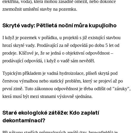
elektřina, voda), která mohou zásadně omezit, nebo dokonce
znemožnit umístění stavby na pozemku.
Skryté vady: Pětiletá noční můra kupujícího
I když je pozemek v pořádku, u projektů s již existující stavbou
hrozí skryté vady. Prodávající za ně odpovídá po dobu 5 let od
prodeje. Klíčové je, že se jedná o objektivní odpovědnost –
prodávající odpovídá, i když o vadě sám nevěděl.
Typickým příkladem je vadná hydroizolace, plíseň skrytá pod
čerstvou výmalbou nebo statický problém, který se projeví až po
první zimě. Tuto zákonnou odpovědnost je třeba odlišit od "záruky",
která musí být mezi stranami výslovně sjednána.
Staré ekologické zátěže: Kdo zaplatí
dekontaminaci?
Při nákupu starších průmyslových areálů (tzv. brownfieldů) je