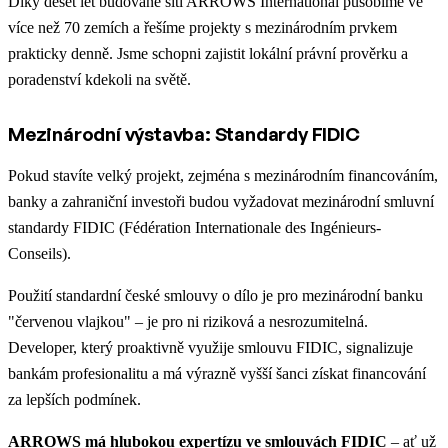
Díky deset let budované síti ARROWS International působíme ve
více než 70 zemích a řešíme projekty s mezinárodním prvkem
prakticky denně. Jsme schopni zajistit lokální právní prověrku a
poradenství kdekoli na světě.
Mezinárodní výstavba: Standardy FIDIC
Pokud stavíte velký projekt, zejména s mezinárodním financováním,
banky a zahraniční investoři budou vyžadovat mezinárodní smluvní
standardy FIDIC (Fédération Internationale des Ingénieurs-
Conseils).
Použití standardní české smlouvy o dílo je pro mezinárodní banku
"červenou vlajkou" – je pro ni riziková a nesrozumitelná.
Developer, který proaktivně využije smlouvu FIDIC, signalizuje
bankám profesionalitu a má výrazně vyšší šanci získat financování
za lepších podmínek.
ARROWS má hlubokou expertízu ve smlouvách FIDIC
– ať už