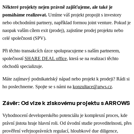
Některé projekty nejen právně zajišťujeme, ale také je
pomáháme realizovat.
Umíme váš projekt propojit s investory
nebo obchodními partnery, například formou joint venture. Pokud je
naopak vaším cílem exit (prodej), zajistíme prodej projektu nebo
celé společnosti (SPV).
Při těchto transakcích úzce spolupracujeme s naším partnerem,
společností
SHARE DEAL office
, která se na realizaci těchto
obchodů specializuje.
Máte zajímavý podnikatelský nápad nebo projekt k prodeji? Rádi si
ho poslechneme. Spojte se s námi na
konzultace@arws.cz
.
Závěr: Od vize k ziskovému projektu s ARROWS
Vyhodnocení developerského potenciálu je komplexní proces, kde
právní jistota hraje hlavní roli. Od úvodní studie proveditelnosti, přes
prověření veřejnoprávních regulací, hloubkové due diligence,