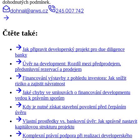
dohodnutých podmínek.
dohnal@arws.cz
245 007 742
Čtěte také:
Jak připravit developerský projekt pro due diligence
banky
Úvěr na development: Rozdíl mezi předprodejem,
předsmluvní rezervací a prodejem
Financování výstavby z pohledu investora: Jak snížit
riziko a zajistit návratnost
Jaké chyby ve smlouvách o financování developmentu
vedou k právním sporům
Kdy je nutné získat stavební povolení před čerpáním
úvěru
Vlastní prostředky vs. bankovní úvěr: Jak správně nastavit
kapitálovou strukturu projektu
Komplexní právní podpora při realizaci developerského