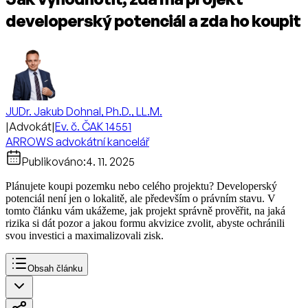
developerský potenciál a zda ho koupit
JUDr. Jakub Dohnal, Ph.D., LL.M.
|
Advokát
|
Ev. č. ČAK 14551
ARROWS advokátní kancelář
Publikováno:
4. 11. 2025
Plánujete koupi pozemku nebo celého projektu? Developerský
potenciál není jen o lokalitě, ale především o právním stavu. V
tomto článku vám ukážeme, jak projekt správně prověřit, na jaká
rizika si dát pozor a jakou formu akvizice zvolit, abyste ochránili
svou investici a maximalizovali zisk.
Obsah článku