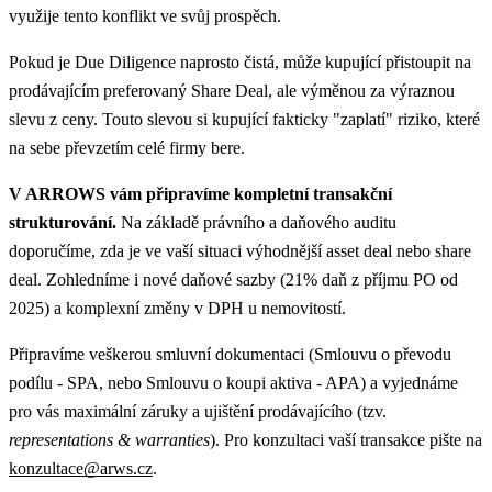
využije tento konflikt ve svůj prospěch.
Pokud je Due Diligence naprosto čistá, může kupující přistoupit na
prodávajícím preferovaný Share Deal, ale výměnou za výraznou
slevu z ceny. Touto slevou si kupující fakticky "zaplatí" riziko, které
na sebe převzetím celé firmy bere.
V ARROWS vám připravíme kompletní transakční
strukturování.
Na základě právního a daňového auditu
doporučíme, zda je ve vaší situaci výhodnější asset deal nebo share
deal. Zohledníme i nové daňové sazby (21% daň z příjmu PO od
2025) a komplexní změny v DPH u nemovitostí.
Připravíme veškerou smluvní dokumentaci (Smlouvu o převodu
podílu - SPA, nebo Smlouvu o koupi aktiva - APA) a vyjednáme
pro vás maximální záruky a ujištění prodávajícího (tzv.
representations & warranties
). Pro konzultaci vaší transakce pište na
konzultace@arws.cz
.