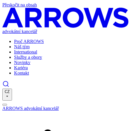
Přeskočit na obsah
advokátní kancelář
Proč ARROWS
Náš tým
International
Služby a obory
Novinky
Kariéra
Kontakt
CZ
ARROWS advokátní kancelář