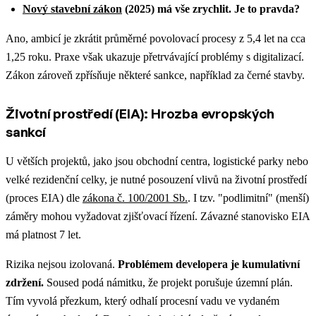
Nový stavební zákon
(2025) má vše zrychlit. Je to pravda?
Ano, ambicí je zkrátit průměrné povolovací procesy z 5,4 let na cca
1,25 roku. Praxe však ukazuje přetrvávající problémy s digitalizací.
Zákon zároveň zpřísňuje některé sankce, například za černé stavby.
Životní prostředí (EIA): Hrozba evropských
sankcí
U větších projektů, jako jsou obchodní centra, logistické parky nebo
velké rezidenční celky, je nutné posouzení vlivů na životní prostředí
(proces EIA) dle
zákona č. 100/2001 Sb.
. I tzv. "podlimitní" (menší)
záměry mohou vyžadovat zjišťovací řízení. Závazné stanovisko EIA
má platnost 7 let.
Rizika nejsou izolovaná.
Problémem developera je kumulativní
zdržení.
Soused podá námitku, že projekt porušuje územní plán.
Tím vyvolá přezkum, který odhalí procesní vadu ve vydaném