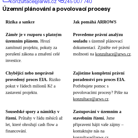
konzultace@arws.cz
245 007 740
Územní plánování a povolovací procesy
Rizika a sankce
Jak pomáhá ARROWS
Záměr je v rozporu s platným
Provedeme právní analýzu
územním plánem.
Hrozí
souladu
s územně plánovací
zamítnutí projektu, pokuty za
dokumentací. Zjistěte své právní
porušení zákona a zmaření celé
možnosti na
konzultace@arws.cz
.
investice.
Chybějící nebo nesprávně
Zajistíme kompletní právní
provedený proces EIA.
Riziko
poradenství pro proces EIA.
pokut v řádech milionů Kč a
Potřebujete pomoc s
zastavení projektu.
povolovacími procesy? Pište na
konzultace@arws.cz
.
Sousedské spory a námitky v
Zastupování v územním a
řízení.
Průtahy v řádu měsíců až
stavebním řízení.
Jsme
let, které ohrožují cash flow a
připraveni hájit vaše zájmy –
financování.
kontaktujte nás na
konzultace@arws.cz
.