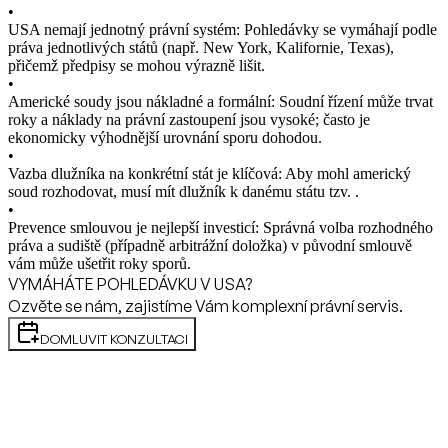
•
USA nemají jednotný právní systém: Pohledávky se vymáhají podle
práva jednotlivých států (např. New York, Kalifornie, Texas),
přičemž předpisy se mohou výrazně lišit.
•
Americké soudy jsou nákladné a formální: Soudní řízení může trvat
roky a náklady na právní zastoupení jsou vysoké; často je
ekonomicky výhodnější urovnání sporu dohodou.
•
Vazba dlužníka na konkrétní stát je klíčová: Aby mohl americký
soud rozhodovat, musí mít dlužník k danému státu tzv. .
•
Prevence smlouvou je nejlepší investicí: Správná volba rozhodného
práva a sudiště (případně arbitrážní doložka) v původní smlouvě
vám může ušetřit roky sporů.
VYMÁHÁTE POHLEDÁVKU V USA?
Ozvěte se nám, zajistíme Vám komplexní právní servis.
DOMLUVIT KONZULTACI