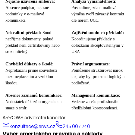
Nejasně uzavřená smlouva:
Analýza vymahatelnosti:
Absence podpisu, nejasné
Posoudíme, zda e-mailová
podmínky v e-mailové
výměna tvoří závazný kontrakt
komunikaci.
dle norem UCC.
Nekvalitní překlad:
Soud
Zajištění soudních překladů:
nepřijme dokumenty, pokud
Koordinujeme překlady s
překlad není certifikovaný nebo
doložkami akceptovatelnými v
srozumitelný.
USA.
Chybějící důkazy o škodě:
Právní argumentace:
Neprokázání přímé souvislosti
Pomůžeme strukturovat nárok
mezi neplacením a vzniklou
tak, aby byl pro soud logický a
škodou.
podložený.
Absence záznamů komunikace:
Management komunikace:
Nedostatek důkazů o urgencích a
Vedeme za vás profesionální
snaze o smír.
předžalobní korespondenci.
ARROWS advokátní kancelář
konzultace@arws.cz
245 007 740
Výběr amerického právníka a náklady