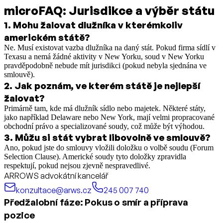
microFAQ: Jurisdikce a výběr státu
1
.
Mohu žalovat dlužníka v kterémkoliv
americkém státě?
Ne. Musí existovat vazba dlužníka na daný stát. Pokud firma sídlí v
Texasu a nemá žádné aktivity v New Yorku, soud v New Yorku
pravděpodobně nebude mít jurisdikci (pokud nebyla sjednána ve
smlouvě).
2
.
Jak poznám, ve kterém státě je nejlepší
žalovat?
Primárně tam, kde má dlužník sídlo nebo majetek. Některé státy,
jako například Delaware nebo New York, mají velmi propracované
obchodní právo a specializované soudy, což může být výhodou.
3
.
Můžu si stát vybrat libovolně ve smlouvě?
Ano, pokud jste do smlouvy vložili doložku o volbě soudu (Forum
Selection Clause). Americké soudy tyto doložky zpravidla
respektují, pokud nejsou zjevně nespravedlivé.
ARROWS advokátní kancelář
konzultace@arws.cz
245 007 740
Předžalobní fáze: Pokus o smír a příprava
pozice