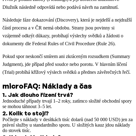
Dlužník následně odpovídá nebo podává návrh na zamítnutí.
Následuje fáze dokazování (Discovery), která je nejdelší a nejdražší
částí procesu a v ČR nemá obdobu. Strany jsou povinny si
vzájemně odkrýt důkazy, probíhají výslechy svědků a žádosti o
dokumenty dle Federal Rules of Civil Procedure (Rule 26).
Pokud spor neskončí smírem ani zkráceným rozsudkem (Summary
Judgment), jde případ před soudce nebo porotu. V hlavním líčení
(Trial) probíhá křížový výslech svědků a přednes závěrečných řečí.
microFAQ: Náklady a čas
1
.
Jak dlouho řízení trvá?
Jednoduché případy trvají 1–2 roky, zatímco složité obchodní spory
se mohou táhnout 3–5 let.
2
.
Kolik to stojí?
Počítejte s náklady v desítkách tisíc dolarů (nad 50 000 USD) jen za
právní služby u standardního sporu. U složitých kauz jdou náklady
do stovek tisíc.