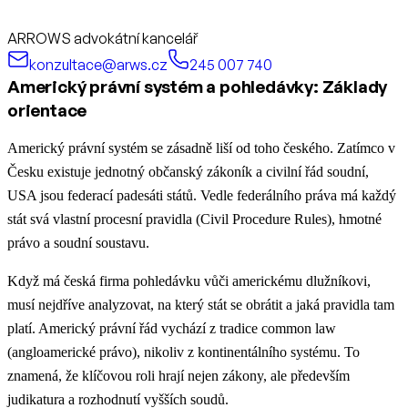
ARROWS advokátní kancelář
konzultace@arws.cz
245 007 740
Americký právní systém a pohledávky: Základy
orientace
Americký právní systém se zásadně liší od toho českého. Zatímco v
Česku existuje jednotný občanský zákoník a civilní řád soudní,
USA jsou federací padesáti států. Vedle federálního práva má každý
stát svá vlastní procesní pravidla (Civil Procedure Rules), hmotné
právo a soudní soustavu.
Když má česká firma pohledávku vůči americkému dlužníkovi,
musí nejdříve analyzovat, na který stát se obrátit a jaká pravidla tam
platí. Americký právní řád vychází z tradice common law
(angloamerické právo), nikoliv z kontinentálního systému. To
znamená, že klíčovou roli hrají nejen zákony, ale především
judikatura a rozhodnutí vyšších soudů.