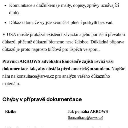
Komunikace s dlužníkem (e-maily, dopisy, zprávy uznávající
dluh).
Důkaz o tom, že vy jste svou část plnění poskytli bez vad.
V USA musíte prokázat existenci závazku a jeho porušení převahou
důkazů, přičemž důkazní břemeno nese žalobce. Důkladná příprava
důkazů je proto naprosto klíčová pro úspěch ve sporu.
Právníci ARROWS advokátní kanceláře zajistí revizi vaší
dokumentace tak, aby obstála před americkým soudem.
Napište
nám na
konzultace@arws.cz
pro analýzu vašeho důkazního
materiálu.
Chyby v přípravě dokumentace
Riziko
Jak pomáhá ARROWS
(
konzultace@arws.cz
)