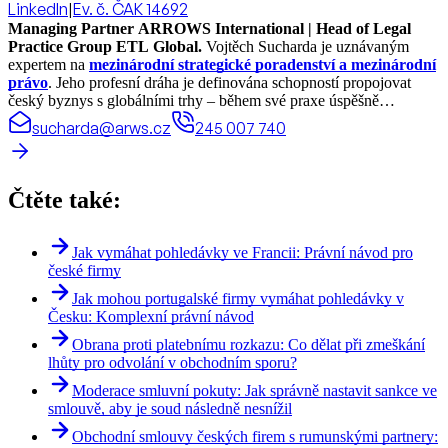
LinkedIn
|
Ev. č. ČAK 14692
Managing Partner ARROWS International | Head of Legal
Practice Group ETL Global.
Vojtěch Sucharda je uznávaným
expertem na
mezinárodní strategické poradenství a mezinárodní
právo
. Jeho profesní dráha je definována schopností propojovat
český byznys s globálními trhy – během své praxe úspěšně
realizoval právní projekty a koordinoval spolupráci ve více než 70
sucharda@arws.cz
245 007 740
zemích světa.
Čtěte také:
Jak vymáhat pohledávky ve Francii: Právní návod pro
české firmy
Jak mohou portugalské firmy vymáhat pohledávky v
Česku: Komplexní právní návod
Obrana proti platebnímu rozkazu: Co dělat při zmeškání
lhůty pro odvolání v obchodním sporu?
Moderace smluvní pokuty: Jak správně nastavit sankce ve
smlouvě, aby je soud následně nesnížil
Obchodní smlouvy českých firem s rumunskými partnery: