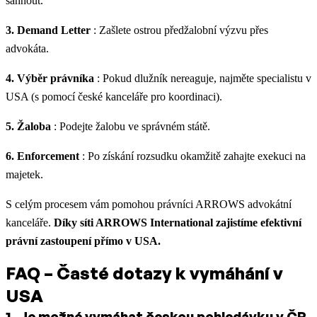
sáhnout.
3. Demand Letter
: Zašlete ostrou předžalobní výzvu přes
advokáta.
4. Výběr právníka
: Pokud dlužník nereaguje, najměte specialistu v
USA (s pomocí české kanceláře pro koordinaci).
5. Žaloba
: Podejte žalobu ve správném státě.
6. Enforcement
: Po získání rozsudku okamžitě zahajte exekuci na
majetek.
S celým procesem vám pomohou právníci ARROWS advokátní
kanceláře.
Díky síti ARROWS International zajistíme efektivní
právní zastoupení přímo v USA.
FAQ – Časté dotazy k vymáhání v
USA
1
.
Je možné vymáhat českou pohledávku v ČR