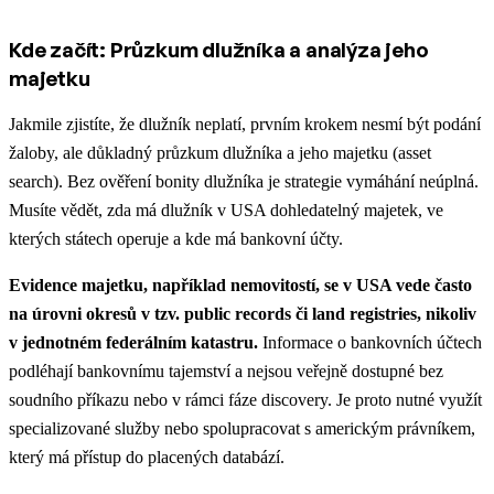
Kde začít: Průzkum dlužníka a analýza jeho
majetku
Jakmile zjistíte, že dlužník neplatí, prvním krokem nesmí být podání
žaloby, ale důkladný průzkum dlužníka a jeho majetku (asset
search). Bez ověření bonity dlužníka je strategie vymáhání neúplná.
Musíte vědět, zda má dlužník v USA dohledatelný majetek, ve
kterých státech operuje a kde má bankovní účty.
Evidence majetku, například nemovitostí, se v USA vede často
na úrovni okresů v tzv. public records či land registries, nikoliv
v jednotném federálním katastru.
Informace o bankovních účtech
podléhají bankovnímu tajemství a nejsou veřejně dostupné bez
soudního příkazu nebo v rámci fáze discovery. Je proto nutné využít
specializované služby nebo spolupracovat s americkým právníkem,
který má přístup do placených databází.