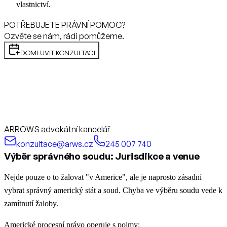
vlastnictví.
POTŘEBUJETE PRÁVNÍ POMOC?
Ozvěte se nám, rádi pomůžeme.
DOMLUVIT KONZULTACI
ARROWS advokátní kancelář
konzultace@arws.cz
245 007 740
Výběr správného soudu: Jurisdikce a venue
Nejde pouze o to žalovat "v Americe", ale je naprosto zásadní
vybrat správný americký stát a soud. Chyba ve výběru soudu vede k
zamítnutí žaloby.
Americké procesní právo operuje s pojmy: