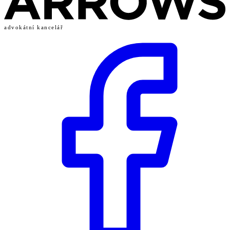
advokátní kancelář