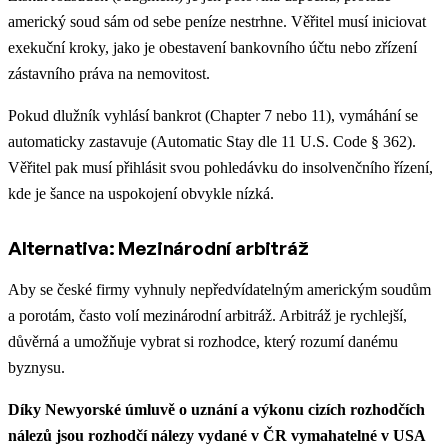
americký soud sám od sebe peníze nestrhne. Věřitel musí iniciovat
exekuční kroky, jako je obestavení bankovního účtu nebo zřízení
zástavního práva na nemovitost.
Pokud dlužník vyhlásí bankrot (Chapter 7 nebo 11), vymáhání se
automaticky zastavuje (Automatic Stay dle 11 U.S. Code § 362).
Věřitel pak musí přihlásit svou pohledávku do insolvenčního řízení,
kde je šance na uspokojení obvykle nízká.
Alternativa: Mezinárodní arbitráž
Aby se české firmy vyhnuly nepředvídatelným americkým soudům
a porotám, často volí mezinárodní arbitráž. Arbitráž je rychlejší,
důvěrná a umožňuje vybrat si rozhodce, který rozumí danému
byznysu.
Díky Newyorské úmluvě o uznání a výkonu cizích rozhodčích
nálezů jsou rozhodčí nálezy vydané v ČR vymahatelné v USA