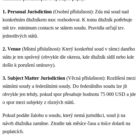
1. Personal Jurisdiction
(Osobní příslušnost): Zda má soud nad
konkrétním dlužníkem moc rozhodovat. K tomu dlužník potřebuje
mít tzv. minimum contacts se státem soudu. Pravidla určují tzv.
jednotlivých států.
2. Venue
(Místní příslušnost): Který konkrétní soud v rámci daného
státu je ten správný (obvykle dle okresu, kde dlužník sídlí nebo kde
došlo k porušení smlouvy).
3. Subject Matter Jurisdiction
(Věcná příslušnost): Rozlišení mezi
státními soudy a federálními soudy. Do federálního soudu lze jít
obvykle jen tehdy, pokud spor přesahuje hodnotu 75 000 USD a jde
o spor mezi subjekty z různých států.
Pokud podáte žalobu u soudu, který nemá jurisdikci, soud ji na
návrh dlužníka zamítne. Ztratíte tak měsíce času a tisíce dolarů na
poplatcích.