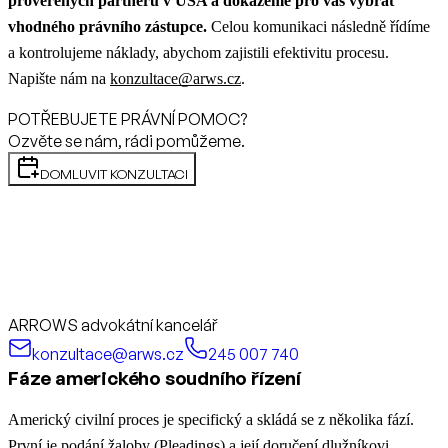
prověřených partnerů v USA a dokážeme pro vás vybrat
vhodného právního zástupce.
Celou komunikaci následně řídíme
a kontrolujeme náklady, abychom zajistili efektivitu procesu.
Napište nám na
konzultace@arws.cz
.
POTŘEBUJETE PRÁVNÍ POMOC?
Ozvěte se nám, rádi pomůžeme.
DOMLUVIT KONZULTACI
ARROWS advokátní kancelář
konzultace@arws.cz
245 007 740
Fáze amerického soudního řízení
Americký civilní proces je specifický a skládá se z několika fází.
První je podání žaloby (Pleadings) a její doručení dlužníkovi.