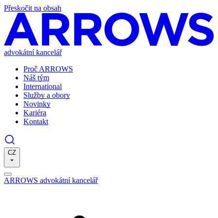
Přeskočit na obsah
advokátní kancelář
Proč ARROWS
Náš tým
International
Služby a obory
Novinky
Kariéra
Kontakt
CZ
ARROWS advokátní kancelář