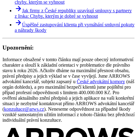
chyby, kterým se vyhnout
Jak firmy z České republiky uzavírají smlouvy s partnery
z Irska: Chyby, kterým je dobré se vyhnout
Úspěšné zastupování klienta při vymáhání smluvní pokuty
a náhrady škody
Upozornění:
Informace obsažené v tomto článku mají pouze obecný informativní
charakter a slouží k základní orientaci v problematice dle právního
stavu k roku 2026. Ačkoliv dbáme na maximální přesnost obsahu,
právní předpisy a jejich výklad se v čase vyvíjejí. Jsme ARROWS
advokátní kancelář, subjekt zapsaný u
České advokátní komory
(náš
orgán dohledu), a pro maximální bezpečí klientů jsme pojištěni pro
případ profesní odpovědnosti s limitem 400.000.000 Kč. Pro
ověření aktuálního znění předpisů a jejich aplikace na vaši konkrétní
situaci je nezbytné kontaktovat přímo ARROWS advokátní kancelář
(
konzultace@arws.cz
). Neneseme odpovědnost za případné škody
vzniklé samostatným užitím informací z tohoto článku bez předchozí
individuální právní konzultace.