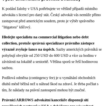
K podání žaloby v USA potřebujete ve většině případů místního
advokáta s licencí pro daný stát. Český advokát vás nemůže přímo
zastupovat před americkým soudem, proto je výběr správného
"litigatora" klíčový.
Hledejte specialistu na commercial litigation nebo debt
collection, protože správná specializace právního zástupce
výrazně zvyšuje šance na úspěch.
Sazby amerických právníků se
pohybují obvykle od 250 USD do 600 USD a více za hodinu v
závislosti na lokalitě a senioritě. Většina sporů se řeší hodinovou
sazbou.
Podílová odměna (contingency fee) je u vymáhání obchodních
dluhů méně běžná než u náhrad škod na zdraví. Je třeba počítat s
tím, že náklady na právní zastoupení mohou být značné.
Právníci ARROWS advokátní kanceláře disponují sítí