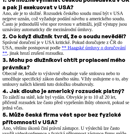
a pak ji exekuovat v USA?
Ano, ale je to složité. Rozsudek českého soudu musí být v USA
nejprve uznán, což vyžaduje podání návrhu u amerického soudu.
Často je jednodušší vést spor rovnou v arbitráži, jejíž výstupy jsou
uznávány automaticky dle mezinárodní úmluvy.
2
.
Co když dlužník tvrdí, že o soudu nevěděl?
Správné doručení je v USA kritické. Pokud doručujete z ČR do
USA, musíte postupovat podle
** Haagské úmluvy o doručování
**
, jinak hrozí zrušení rozsudku.
3
.
Mohu po dlužníkovi chtít proplacení mého
právníka?
Obecně ne, ledaže to výslovně obsahuje vaše smlouva nebo to
umožňuje specifický zákon daného státu. Vždy usilujeme o to, aby
smlouvy našich klientů tuto doložku obsahovaly.
4
.
Jak dlouho je americký rozsudek platný?
To záleží na státě, kde byl vydán. Obvykle je to 10 až 20 let,
přičemž rozsudek lze často před vypršením lhůty obnovit, pokud se
jedná včas.
5
.
Může česká firma vést spor bez fyzické
přítomnosti v USA?
Ano, většinu úkonů činí právní zástupce. U výslechů lze často
využít videokonference a fyzická přítomnost zástupce firmy může