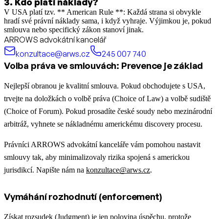
3
.
Kdo platí náklady?
V USA platí tzv. ** American Rule **: Každá strana si obvykle
hradí své právní náklady sama, i když vyhraje. Výjimkou je, pokud
smlouva nebo specifický zákon stanoví jinak.
ARROWS advokátní kancelář
konzultace@arws.cz
245 007 740
Volba práva ve smlouvách: Prevence je základ
Nejlepší obranou je kvalitní smlouva. Pokud obchodujete s USA,
trvejte na doložkách o volbě práva (Choice of Law) a volbě sudiště
(Choice of Forum). Pokud prosadíte české soudy nebo mezinárodní
arbitráž, vyhnete se nákladnému americkému discovery procesu.
Právníci ARROWS advokátní kanceláře vám pomohou nastavit
smlouvy tak, aby minimalizovaly rizika spojená s americkou
jurisdikcí. Napište nám na
konzultace@arws.cz
.
Vymáhání rozhodnutí (enforcement)
Získat rozsudek (Judgment) je jen polovina úspěchu, protože