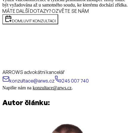
být vyžadována až u samotného soudu, ke kterému dochází zřídka.
MÁTE DALŠÍ DOTAZY? OZVĚTE SE NÁM
DOMLUVIT KONZULTACI
ARROWS advokátní kancelář
konzultace@arws.cz
245 007 740
Napište nám na
konzultace@arws.cz
.
Autor článku: