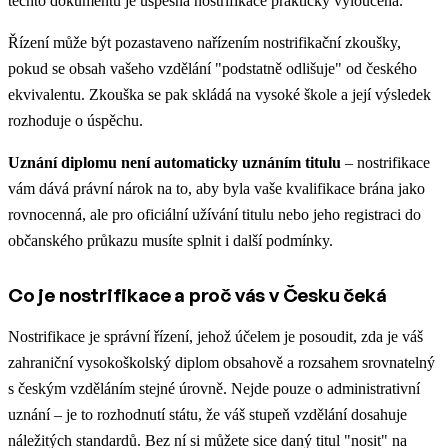
těchto dokumentů je úspěšná nostrifikace prakticky vyloučena.
Řízení může být pozastaveno nařízením nostrifikační zkoušky,
pokud se obsah vašeho vzdělání "podstatně odlišuje" od českého
ekvivalentu. Zkouška se pak skládá na vysoké škole a její výsledek
rozhoduje o úspěchu.
Uznání diplomu není automaticky uznáním titulu
– nostrifikace
vám dává právní nárok na to, aby byla vaše kvalifikace brána jako
rovnocenná, ale pro oficiální užívání titulu nebo jeho registraci do
občanského průkazu musíte splnit i další podmínky.
Co je nostrifikace a proč vás v Česku čeká
Nostrifikace je správní řízení, jehož účelem je posoudit, zda je váš
zahraniční vysokoškolský diplom obsahově a rozsahem srovnatelný
s českým vzděláním stejné úrovně. Nejde pouze o administrativní
uznání – je to rozhodnutí státu, že váš stupeň vzdělání dosahuje
náležitých standardů. Bez ní si můžete sice daný titul "nosit" na