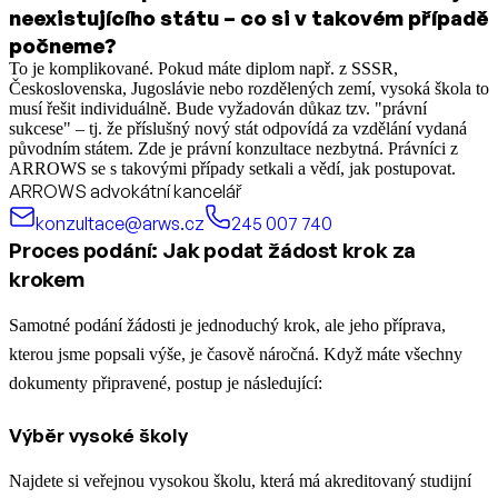
neexistujícího státu – co si v takovém případě
počneme?
To je komplikované. Pokud máte diplom např. z SSSR,
Československa, Jugoslávie nebo rozdělených zemí, vysoká škola to
musí řešit individuálně. Bude vyžadován důkaz tzv. "právní
sukcese" – tj. že příslušný nový stát odpovídá za vzdělání vydaná
původním státem. Zde je právní konzultace nezbytná. Právníci z
ARROWS se s takovými případy setkali a vědí, jak postupovat.
ARROWS advokátní kancelář
konzultace@arws.cz
245 007 740
Proces podání: Jak podat žádost krok za
krokem
Samotné podání žádosti je jednoduchý krok, ale jeho příprava,
kterou jsme popsali výše, je časově náročná. Když máte všechny
dokumenty připravené, postup je následující:
Výběr vysoké školy
Najdete si veřejnou vysokou školu, která má akreditovaný studijní