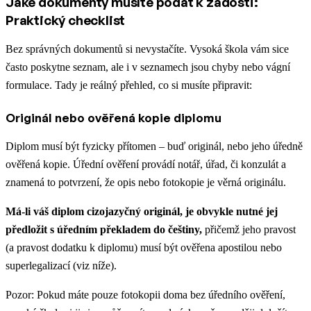
Jaké dokumenty musíte podat k žádosti:
Praktický checklist
Bez správných dokumentů si nevystačíte. Vysoká škola vám sice
často poskytne seznam, ale i v seznamech jsou chyby nebo vágní
formulace. Tady je reálný přehled, co si musíte připravit:
Originál nebo ověřená kopie diplomu
Diplom musí být fyzicky přítomen – buď originál, nebo jeho úředně
ověřená kopie. Úřední ověření provádí notář, úřad, či konzulát a
znamená to potvrzení, že opis nebo fotokopie je věrná originálu.
Má-li váš diplom cizojazyčný originál, je obvykle nutné jej
předložit s úředním překladem do češtiny,
přičemž jeho pravost
(a pravost dodatku k diplomu) musí být ověřena apostilou nebo
superlegalizací (viz níže).
Pozor: Pokud máte pouze fotokopii doma bez úředního ověření,