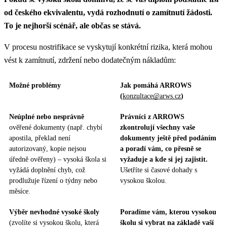
od českého ekvivalentu, vydá rozhodnutí o zamítnutí žádosti.
To je nejhorší scénář, ale občas se stává.
V procesu nostrifikace se vyskytují konkrétní rizika, která mohou
vést k zamítnutí, zdržení nebo dodatečným nákladům:
Možné problémy
Jak pomáhá ARROWS
(
konzultace@arws.cz
)
Neúplné nebo nesprávně
Právníci z ARROWS
ověřené dokumenty (např. chybí
zkontrolují všechny vaše
apostila, překlad není
dokumenty ještě před podáním
autorizovaný, kopie nejsou
a poradí vám, co přesně se
úředně ověřeny) – vysoká škola si
vyžaduje a kde si jej zajistit.
vyžádá doplnění chyb, což
Ušetříte si časové dohady s
prodlužuje řízení o týdny nebo
vysokou školou.
měsíce.
Výběr nevhodné vysoké školy
Poradíme vám, kterou vysokou
(zvolíte si vysokou školu, která
školu si vybrat na základě vaší