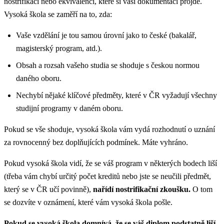
nostrifikaci nebo ekvivalenci, které si vaší dokumentaci projde.
Vysoká škola se zaměří na to, zda:
Vaše vzdělání je tou samou úrovní jako to české (bakalář,
magisterský program, atd.).
Obsah a rozsah vašeho studia se shoduje s českou normou
daného oboru.
Nechybí nějaké klíčové předměty, které v ČR vyžadují všechny
studijní programy v daném oboru.
Pokud se vše shoduje, vysoká škola vám vydá rozhodnutí o uznání
za rovnocenný bez doplňujících podmínek. Máte vyhráno.
Pokud vysoká škola vidí, že se váš program v některých bodech liší
(třeba vám chybí určitý počet kreditů nebo jste se neučili předmět,
který se v ČR učí povinně),
nařídí nostrifikační zkoušku.
O tom
se dozvíte v oznámení, které vám vysoká škola pošle.
Pokud se vysoká škola domnívá, že se váš diplom podstatně liší