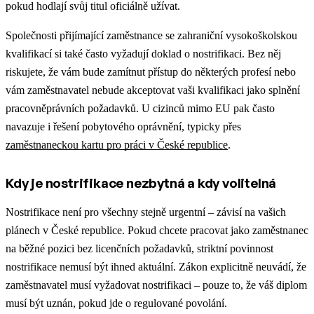
pokud hodlají svůj titul oficiálně užívat.
Společnosti přijímající zaměstnance se zahraniční vysokoškolskou
kvalifikací si také často vyžadují doklad o nostrifikaci. Bez něj
riskujete, že vám bude zamítnut přístup do některých profesí nebo
vám zaměstnavatel nebude akceptovat vaši kvalifikaci jako splnění
pracovněprávních požadavků.
U cizinců mimo EU pak často
navazuje i řešení pobytového oprávnění, typicky přes
zaměstnaneckou kartu pro práci v České republice
.
Kdy je nostrifikace nezbytná a kdy volitelná
Nostrifikace není pro všechny stejně urgentní – závisí na vašich
plánech v České republice. Pokud chcete pracovat jako zaměstnanec
na běžné pozici bez licenčních požadavků, striktní povinnost
nostrifikace nemusí být ihned aktuální. Zákon explicitně neuvádí, že
zaměstnavatel musí vyžadovat nostrifikaci – pouze to, že váš diplom
musí být uznán, pokud jde o regulované povolání.