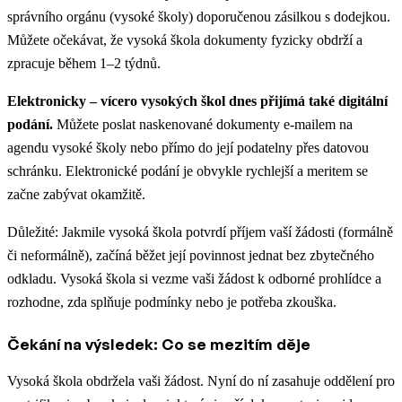
správního orgánu (vysoké školy) doporučenou zásilkou s dodejkou.
Můžete očekávat, že vysoká škola dokumenty fyzicky obdrží a
zpracuje během 1–2 týdnů.
Elektronicky – vícero vysokých škol dnes přijímá také digitální
podání.
Můžete poslat naskenované dokumenty e-mailem na
agendu vysoké školy nebo přímo do její podatelny přes datovou
schránku. Elektronické podání je obvykle rychlejší a meritem se
začne zabývat okamžitě.
Důležité: Jakmile vysoká škola potvrdí příjem vaší žádosti (formálně
či neformálně), začíná běžet její povinnost jednat bez zbytečného
odkladu. Vysoká škola si vezme vaši žádost k odborné prohlídce a
rozhodne, zda splňuje podmínky nebo je potřeba zkouška.
Čekání na výsledek: Co se mezitím děje
Vysoká škola obdržela vaši žádost. Nyní do ní zasahuje oddělení pro