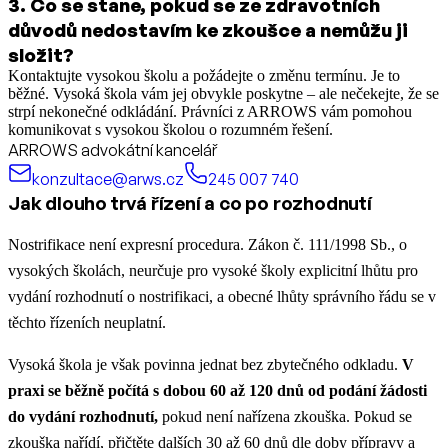
3
.
Co se stane, pokud se ze zdravotních
důvodů nedostavím ke zkoušce a nemůžu ji
složit?
Kontaktujte vysokou školu a požádejte o změnu termínu. Je to
běžné. Vysoká škola vám jej obvykle poskytne – ale nečekejte, že se
strpí nekonečné odkládání. Právníci z ARROWS vám pomohou
komunikovat s vysokou školou o rozumném řešení.
ARROWS advokátní kancelář
konzultace@arws.cz
245 007 740
Jak dlouho trvá řízení a co po rozhodnutí
Nostrifikace není expresní procedura. Zákon č. 111/1998 Sb., o
vysokých školách, neurčuje pro vysoké školy explicitní lhůtu pro
vydání rozhodnutí o nostrifikaci, a obecné lhůty správního řádu se v
těchto řízeních neuplatní.
Vysoká škola je však povinna jednat bez zbytečného odkladu.
V
praxi se běžně počítá s dobou 60 až 120 dnů od podání žádosti
do vydání rozhodnutí,
pokud není nařízena zkouška. Pokud se
zkouška nařídí, přičtěte dalších 30 až 60 dnů dle doby přípravy a