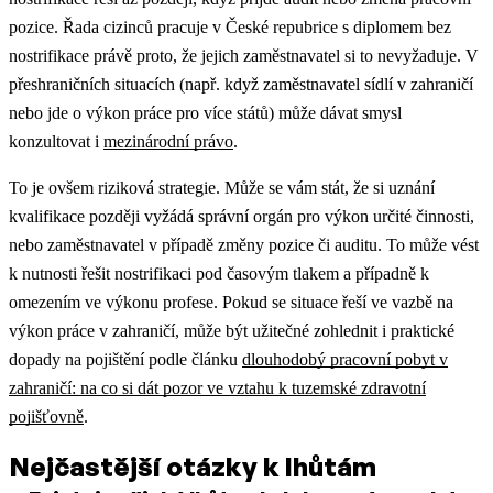
pozice. Řada cizinců pracuje v České repubrice s diplomem bez
nostrifikace právě proto, že jejich zaměstnavatel si to nevyžaduje.
V
přeshraničních situacích (např. když zaměstnavatel sídlí v zahraničí
nebo jde o výkon práce pro více států) může dávat smysl
konzultovat i
mezinárodní právo
.
To je ovšem riziková strategie. Může se vám stát, že si uznání
kvalifikace později vyžádá správní orgán pro výkon určité činnosti,
nebo zaměstnavatel v případě změny pozice či auditu. To může vést
k nutnosti řešit nostrifikaci pod časovým tlakem a případně k
omezením ve výkonu profese.
Pokud se situace řeší ve vazbě na
výkon práce v zahraničí, může být užitečné zohlednit i praktické
dopady na pojištění podle článku
dlouhodobý pracovní pobyt v
zahraničí: na co si dát pozor ve vztahu k tuzemské zdravotní
pojišťovně
.
Nejčastější otázky k lhůtám