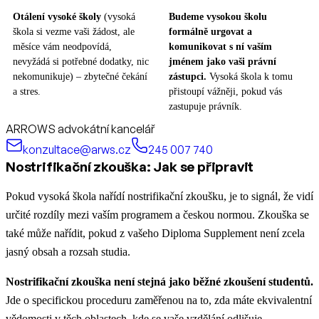
Otálení vysoké školy
(vysoká
Budeme vysokou školu
škola si vezme vaši žádost, ale
formálně urgovat a
měsíce vám neodpovídá,
komunikovat s ní vaším
nevyžádá si potřebné dodatky, nic
jménem jako vaši právní
nekomunikuje) – zbytečné čekání
zástupci.
Vysoká škola k tomu
a stres.
přistoupí vážněji, pokud vás
zastupuje právník.
ARROWS advokátní kancelář
konzultace@arws.cz
245 007 740
Nostrifikační zkouška: Jak se připravit
Pokud vysoká škola nařídí nostrifikační zkoušku, je to signál, že vidí
určité rozdíly mezi vaším programem a českou normou. Zkouška se
také může nařídit, pokud z vašeho Diploma Supplement není zcela
jasný obsah a rozsah studia.
Nostrifikační zkouška není stejná jako běžné zkoušení studentů.
Jde o specifickou proceduru zaměřenou na to, zda máte ekvivalentní
vědomosti v těch oblastech, kde se vaše vzdělání odlišuje.