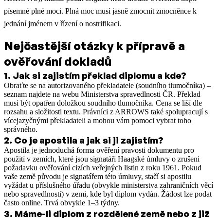
písemné plné moci. Plná moc musí jasně zmocnit zmocněnce k
jednání jménem v řízení o nostrifikaci.
Nejčastější otázky k přípravě a
ověřování dokladů
1
.
Jak si zajistím překlad diplomu a kde?
Obraťte se na autorizovaného překladatele (soudního tlumočníka) –
seznam najdete na webu Ministerstva spravedlnosti ČR. Překlad
musí být opatřen doložkou soudního tlumočníka. Cena se liší dle
rozsahu a složitosti textu. Právníci z ARROWS také spolupracují s
vícejazyčnými překladateli a mohou vám pomoci vybrat toho
správného.
2
.
Co je apostila a jak si ji zajistím?
Apostila je jednoduchá forma ověření pravosti dokumentu pro
použití v zemích, které jsou signatáři Haagské úmluvy o zrušení
požadavku ověřování cizích veřejných listin z roku 1961. Pokud
vaše země původu je signatářem této úmluvy, stačí si apostilu
vyžádat u příslušného úřadu (obvykle ministerstva zahraničních věcí
nebo spravedlnosti) v zemi, kde byl diplom vydán. Žádost lze podat
často online. Trvá obvykle 1–3 týdny.
3
.
Máme-li diplom z rozdělené země nebo z již