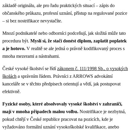
základě originálu, ale pro řadu praktických situací – zápis do
občanského průkazu, profesní uznání, přístup na regulované pozice
– si bez nostrifikace nevystačíte.
Mnozí podnikatelé nebo odborníci podceňují, jak složitá může tato
procedura být.
Myslí si, že stačí donést diplom, zaplatit poplatek
a je hotovo.
V realitě se ale jedná o právně kodifikovaný proces s
mnoha mezerami a nástrahami.
České vysoké školství se řídí
zákonem č. 111/1998 Sb., o vysokých
školách
a správním řádem. Právníci z ARROWS advokátní
kanceláře se v těchto předpisech orientují a vědí, jak postupovat
efektivně.
Fyzické osoby, které absolvovaly vysoké školství v zahraničí,
mají v mnoha případech malou volbu.
Nostrifikace je nezbytná,
pokud chtějí v České republice pracovat na pozicích, kde je
vyžadováno formální uznání vysokoškolské kvalifikace, anebo