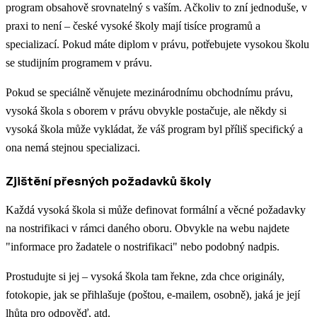
program obsahově srovnatelný s vaším. Ačkoliv to zní jednoduše, v
praxi to není – české vysoké školy mají tisíce programů a
specializací. Pokud máte diplom v právu, potřebujete vysokou školu
se studijním programem v právu.
Pokud se speciálně věnujete mezinárodnímu obchodnímu právu,
vysoká škola s oborem v právu obvykle postačuje, ale někdy si
vysoká škola může vykládat, že váš program byl příliš specifický a
ona nemá stejnou specializaci.
Zjištění přesných požadavků školy
Každá vysoká škola si může definovat formální a věcné požadavky
na nostrifikaci v rámci daného oboru. Obvykle na webu najdete
"informace pro žadatele o nostrifikaci" nebo podobný nadpis.
Prostudujte si jej – vysoká škola tam řekne, zda chce originály,
fotokopie, jak se přihlašuje (poštou, e-mailem, osobně), jaká je její
lhůta pro odpověď, atd.