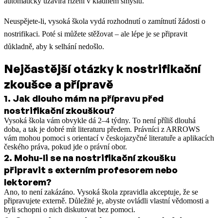
automaticky uzavírá řízení v kladném smyslu.
Neuspějete-li, vysoká škola vydá rozhodnutí o zamítnutí žádosti o
nostrifikaci. Poté si můžete stěžovat – ale lépe je se připravit
důkladně, aby k selhání nedošlo.
Nejčastější otázky k nostrifikační
zkoušce a přípravě
1
.
Jak dlouho mám na přípravu před
nostrifikační zkouškou?
Vysoká škola vám obvykle dá 2–4 týdny. To není příliš dlouhá
doba, a tak je dobré mít literaturu předem. Právníci z ARROWS
vám mohou pomoci s orientací v českojazyčné literatuře a aplikacích
českého práva, pokud jde o právní obor.
2
.
Mohu-li se na nostrifikační zkoušku
připravit s externím profesorem nebo
lektorem?
Ano, to není zakázáno. Vysoká škola zpravidla akceptuje, že se
připravujete externě. Důležité je, abyste ovládli vlastní vědomosti a
byli schopni o nich diskutovat bez pomoci.