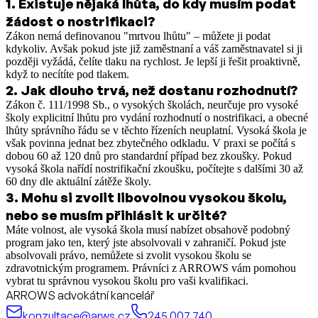
1
.
Existuje nějaká lhůta, do kdy musím podat
žádost o nostrifikaci?
Zákon nemá definovanou "mrtvou lhůtu" – můžete ji podat
kdykoliv. Avšak pokud jste již zaměstnaní a váš zaměstnavatel si ji
později vyžádá, čelíte tlaku na rychlost. Je lepší ji řešit proaktivně,
když to necítíte pod tlakem.
2
.
Jak dlouho trvá, než dostanu rozhodnutí?
Zákon č. 111/1998 Sb., o vysokých školách, neurčuje pro vysoké
školy explicitní lhůtu pro vydání rozhodnutí o nostrifikaci, a obecné
lhůty správního řádu se v těchto řízeních neuplatní. Vysoká škola je
však povinna jednat bez zbytečného odkladu. V praxi se počítá s
dobou 60 až 120 dnů pro standardní případ bez zkoušky. Pokud
vysoká škola nařídí nostrifikační zkoušku, počítejte s dalšími 30 až
60 dny dle aktuální zátěže školy.
3
.
Mohu si zvolit libovolnou vysokou školu,
nebo se musím přihlásit k určité?
Máte volnost, ale vysoká škola musí nabízet obsahově podobný
program jako ten, který jste absolvovali v zahraničí. Pokud jste
absolvovali právo, nemůžete si zvolit vysokou školu se
zdravotnickým programem. Právníci z ARROWS vám pomohou
vybrat tu správnou vysokou školu pro vaši kvalifikaci.
ARROWS advokátní kancelář
konzultace@arws.cz
245 007 740