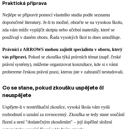
Praktická příprava
Nejlépe se připravit pomocí vlastního studia podle seznamu
doporučené literatury. Je-li to možné, obraťte se na vysokou školu,
zda vám může vypůjčit skripta nebo učební materiály, které se
používají v daném oboru. Řada vysokých škol to dnes umožňuje.
Právníci z ARROWS mohou zajistit specialistu v oboru, který
vás připraví.
Pokud se zkouška týká právních témat (např. české
právní systémy), můžeme organizovat konzultace, kde si s vámi
probereme českou právní praxi, kterou jste v zahraničí nestudovali.
Co se stane, pokud zkoušku uspějete či
neuspějete
Uspějete-li v nostrifikační zkoušce, vysoká škola vám vydá
rozhodnutí o uznání za rovnocenný. Zkouška se tedy stane součástí
řízení a není "dodatečným zkoušením" – její úspěšné složení