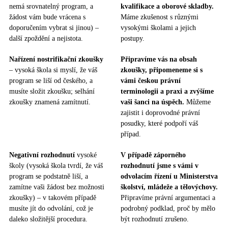
nemá srovnatelný program, a
kvalifikace a oborové skladby.
žádost vám bude vrácena s
Máme zkušenost s různými
doporučením vybrat si jinou) –
vysokými školami a jejich
další zpoždění a nejistota.
postupy.
Nařízení nostrifikační zkoušky
Připravíme vás na obsah
– vysoká škola si myslí, že váš
zkoušky, připomeneme si s
program se liší od českého, a
vámi českou právní
musíte složit zkoušku; selhání
terminologii a praxi a zvýšíme
zkoušky znamená zamítnutí.
vaši šanci na úspěch.
Můžeme
zajistit i doprovodné právní
posudky, které podpoří váš
případ.
Negativní rozhodnutí
vysoké
V případě záporného
školy (vysoká škola tvrdí, že váš
rozhodnutí jsme s vámi v
program se podstatně liší, a
odvolacím řízení u Ministerstva
zamítne vaši žádost bez možnosti
školství, mládeže a tělovýchovy.
zkoušky) – v takovém případě
Připravíme právní argumentaci a
musíte jít do odvolání, což je
podrobný podklad, proč by mělo
daleko složitější procedura.
být rozhodnutí zrušeno.