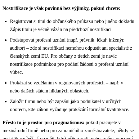
Nostrifikace je však povinná bez výjimky, pokud chcete:
Registrovat si titul do občanského průkazu nebo jiného dokladu.
Zápis titulu je věcně vázán na předchozí nostrifikaci.
Podstupovat profesní uznání (např. právník, lékař, inženýr,
auditor) – zde si nostrifikaci nemohou odpustit ani specialisté z
členských zemí EU. Pro občany z třetích zemí je navíc
nostrifikace podmínkou pro podání žádosti o profesní uznání
vůbec.
Prokázat se vzděláním v regulovaných profesích – např. v ,
nebo dalších státem hlídaných oblastech.
Založit firmu nebo být zapsáni jako podnikatel v určitých
oborech, kde zákon vyžaduje prokázání formální kvalifikace.
Přesto tu je prostor pro pragmatismus:
pokud pracujete v
mezinárodní firmě nebo pro zahraničního zaměstnavatele, někdy se
nostrifikace řeší až později, když přijde audit nebo změna pracovní