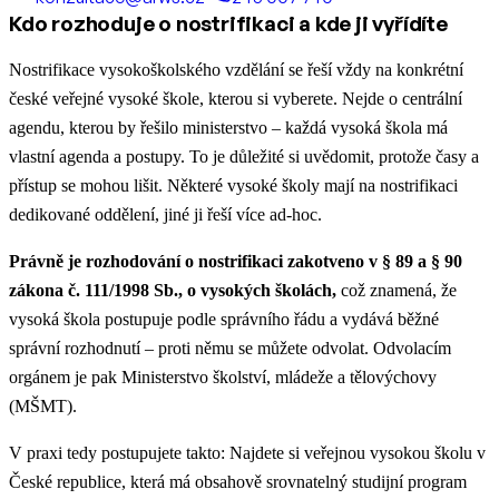
Kdo rozhoduje o nostrifikaci a kde ji vyřídíte
Nostrifikace vysokoškolského vzdělání se řeší vždy na konkrétní
české veřejné vysoké škole, kterou si vyberete. Nejde o centrální
agendu, kterou by řešilo ministerstvo – každá vysoká škola má
vlastní agenda a postupy. To je důležité si uvědomit, protože časy a
přístup se mohou lišit. Některé vysoké školy mají na nostrifikaci
dedikované oddělení, jiné ji řeší více ad-hoc.
Právně je rozhodování o nostrifikaci zakotveno v § 89 a § 90
zákona č. 111/1998 Sb., o vysokých školách,
což znamená, že
vysoká škola postupuje podle správního řádu a vydává běžné
správní rozhodnutí – proti němu se můžete odvolat. Odvolacím
orgánem je pak Ministerstvo školství, mládeže a tělovýchovy
(MŠMT).
V praxi tedy postupujete takto: Najdete si veřejnou vysokou školu v
České republice, která má obsahově srovnatelný studijní program