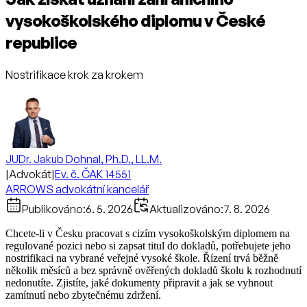
vysokoškolského diplomu v České
republice
Nostrifikace krok za krokem
JUDr. Jakub Dohnal, Ph.D., LL.M.
|
Advokát
|
Ev. č. ČAK 14551
ARROWS advokátní kancelář
Publikováno:
6. 5. 2026
Aktualizováno:
7. 8. 2026
Chcete-li v Česku pracovat s cizím vysokoškolským diplomem na
regulované pozici nebo si zapsat titul do dokladů, potřebujete jeho
nostrifikaci na vybrané veřejné vysoké škole. Řízení trvá běžně
několik měsíců a bez správně ověřených dokladů školu k rozhodnutí
nedonutíte. Zjistíte, jaké dokumenty připravit a jak se vyhnout
zamítnutí nebo zbytečnému zdržení.