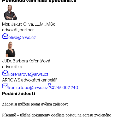
Pomohou vám naši specialisté
Mgr. Jakub Oliva, LL.M., MSc.
advokát, partner
oliva@arws.cz
JUDr. Barbora Kořenářová
advokátka
korenarova@arws.cz
ARROWS advokátní kancelář
konzultace@arws.cz
245 007 740
Podání žádosti
Žádost si můžete podat dvěma způsoby:
Písemně – tištěné dokumenty odešlete poštou na adresu zvoleného