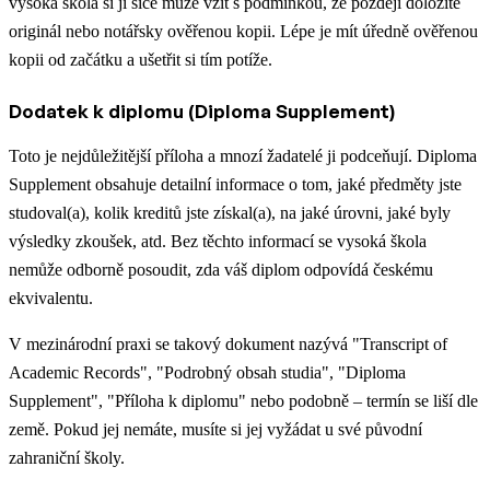
vysoká škola si ji sice může vzít s podmínkou, že později doložíte
originál nebo notářsky ověřenou kopii. Lépe je mít úředně ověřenou
kopii od začátku a ušetřit si tím potíže.
Dodatek k diplomu (Diploma Supplement)
Toto je nejdůležitější příloha a mnozí žadatelé ji podceňují. Diploma
Supplement obsahuje detailní informace o tom, jaké předměty jste
studoval(a), kolik kreditů jste získal(a), na jaké úrovni, jaké byly
výsledky zkoušek, atd. Bez těchto informací se vysoká škola
nemůže odborně posoudit, zda váš diplom odpovídá českému
ekvivalentu.
V mezinárodní praxi se takový dokument nazývá "Transcript of
Academic Records", "Podrobný obsah studia", "Diploma
Supplement", "Příloha k diplomu" nebo podobně – termín se liší dle
země. Pokud jej nemáte, musíte si jej vyžádat u své původní
zahraniční školy.