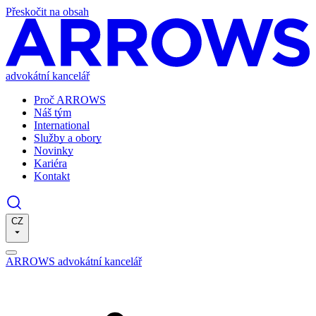
Přeskočit na obsah
advokátní kancelář
Proč ARROWS
Náš tým
International
Služby a obory
Novinky
Kariéra
Kontakt
CZ
ARROWS advokátní kancelář