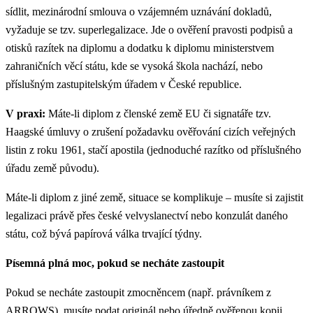
sídlit, mezinárodní smlouva o vzájemném uznávání dokladů,
vyžaduje se tzv. superlegalizace. Jde o ověření pravosti podpisů a
otisků razítek na diplomu a dodatku k diplomu ministerstvem
zahraničních věcí státu, kde se vysoká škola nachází, nebo
příslušným zastupitelským úřadem v České republice.
V praxi:
Máte-li diplom z členské země EU či signatáře tzv.
Haagské úmluvy o zrušení požadavku ověřování cizích veřejných
listin z roku 1961, stačí apostila (jednoduché razítko od příslušného
úřadu země původu).
Máte-li diplom z jiné země, situace se komplikuje – musíte si zajistit
legalizaci právě přes české velvyslanectví nebo konzulát daného
státu, což bývá papírová válka trvající týdny.
Písemná plná moc, pokud se necháte zastoupit
Pokud se necháte zastoupit zmocněncem (např. právníkem z
ARROWS), musíte podat originál nebo úředně ověřenou kopii