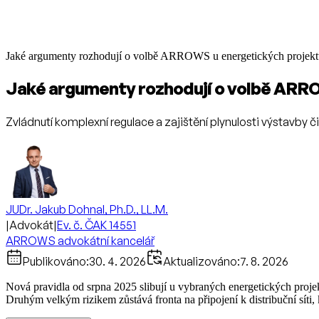
Jaké argumenty rozhodují o volbě ARROWS u energetických projek
Jaké argumenty rozhodují o volbě ARR
Zvládnutí komplexní regulace a zajištění plynulosti výstavby 
JUDr. Jakub Dohnal, Ph.D., LL.M.
|
Advokát
|
Ev. č. ČAK 14551
ARROWS advokátní kancelář
Publikováno:
30. 4. 2026
Aktualizováno:
7. 8. 2026
Nová pravidla od srpna 2025 slibují u vybraných energetických projek
Druhým velkým rizikem zůstává fronta na připojení k distribuční síti, k