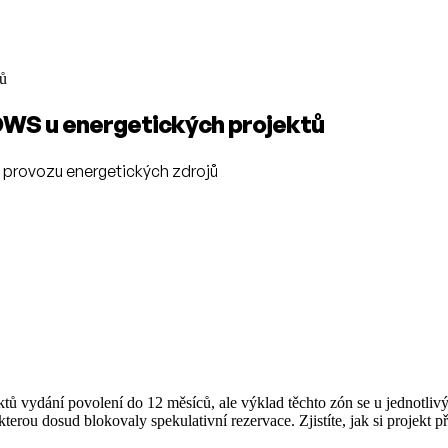
tů
OWS u energetických projektů
či provozu energetických zdrojů
tů vydání povolení do 12 měsíců, ale výklad těchto zón se u jednotlivýc
terou dosud blokovaly spekulativní rezervace. Zjistíte, jak si projekt p