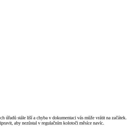
h úřadů stále liší a chyba v dokumentaci vás může vrátit na začátek.
řipravit, aby nezůstal v regulačním kolotoči měsíce navíc.