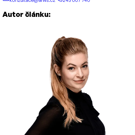
konzultace@arws.cz
245 007 740
Autor článku: