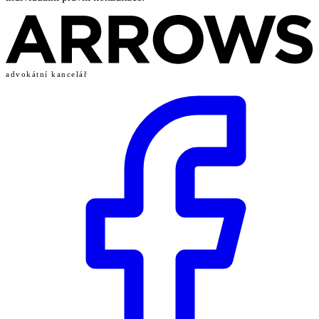
advokátní kancelář