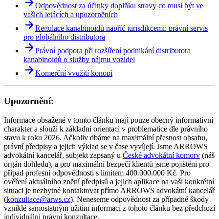
Odpovědnost za účinky doplňku stravy co musí být ve
vašich letácích a upozorněních
Regulace kanabinoidů napříč jurisdikcemi: právní servis
pro globálního distributora
Právní podpora při rozšíření podnikání distributora
kanabinoidů o služby nájmu vozidel
Komerční využití konopí
Upozornění:
Informace obsažené v tomto článku mají pouze obecný informativní
charakter a slouží k základní orientaci v problematice dle právního
stavu k roku 2026. Ačkoliv dbáme na maximální přesnost obsahu,
právní předpisy a jejich výklad se v čase vyvíjejí. Jsme ARROWS
advokátní kancelář, subjekt zapsaný u
České advokátní komory
(náš
orgán dohledu), a pro maximální bezpečí klientů jsme pojištěni pro
případ profesní odpovědnosti s limitem 400.000.000 Kč. Pro
ověření aktuálního znění předpisů a jejich aplikace na vaši konkrétní
situaci je nezbytné kontaktovat přímo ARROWS advokátní kancelář
(
konzultace@arws.cz
). Neneseme odpovědnost za případné škody
vzniklé samostatným užitím informací z tohoto článku bez předchozí
individuální právní konzultace.