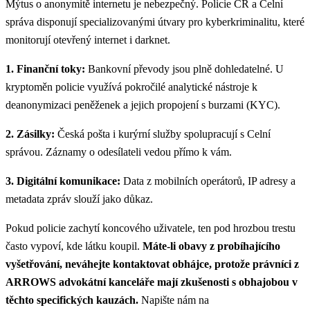
Mýtus o anonymitě internetu je nebezpečný. Policie ČR a Celní
správa disponují specializovanými útvary pro kyberkriminalitu, které
monitorují otevřený internet i darknet.
1. Finanční toky:
Bankovní převody jsou plně dohledatelné. U
kryptoměn policie využívá pokročilé analytické nástroje k
deanonymizaci peněženek a jejich propojení s burzami (KYC).
2. Zásilky:
Česká pošta i kurýrní služby spolupracují s Celní
správou. Záznamy o odesílateli vedou přímo k vám.
3. Digitální komunikace:
Data z mobilních operátorů, IP adresy a
metadata zpráv slouží jako důkaz.
Pokud policie zachytí koncového uživatele, ten pod hrozbou trestu
často vypoví, kde látku koupil.
Máte-li obavy z probíhajícího
vyšetřování, neváhejte kontaktovat obhájce, protože právníci z
ARROWS advokátní kanceláře mají zkušenosti s obhajobou v
těchto specifických kauzách.
Napište nám na