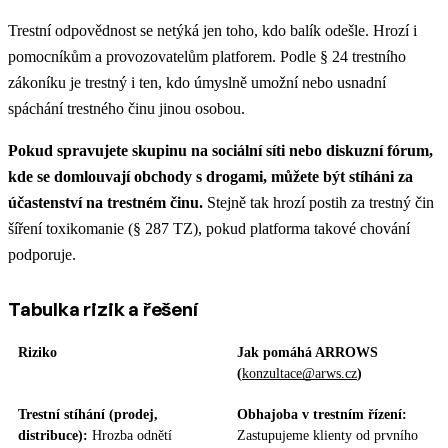
Trestní odpovědnost se netýká jen toho, kdo balík odešle. Hrozí i
pomocníkům a provozovatelům platforem. Podle § 24 trestního
zákoníku je trestný i ten, kdo úmyslně umožní nebo usnadní
spáchání trestného činu jinou osobou.
Pokud spravujete skupinu na sociální síti nebo diskuzní fórum,
kde se domlouvají obchody s drogami, můžete být stíháni za
účastenství na trestném činu.
Stejně tak hrozí postih za trestný čin
šíření toxikomanie (§ 287 TZ), pokud platforma takové chování
podporuje.
Tabulka rizik a řešení
Riziko
Jak pomáhá ARROWS
(
konzultace@arws.cz
)
Trestní stíhání (prodej,
Obhajoba v trestním řízení:
distribuce):
Hrozba odnětí
Zastupujeme klienty od prvního