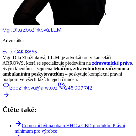
Mgr. Dita Zbožínková, LL.M.
Advokátka
Ev. č. ČAK 18655
Mgr. Dita Zbožínková, LL.M. je advokátkou v kanceláři
ARROWS, která se specializuje především na
zdravotnické právo
.
Svým klientům – zejména
lékařům, zdravotnickým zařízením a
ambulantním poskytovatelům
– poskytuje komplexní právní
podporu ve všech fázích jejich činnosti.
zbozinkova@arws.cz
245 007 742
Čtěte také:
Co nesmí být na obalu HHC a CBD produktu: Právní
minimum pro výrobce