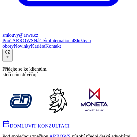
smlouvy@arws.cz
Proč ARROWS
Náš tým
International
Služby a
obory
Novinky
Kariéra
Kontakt
CZ
Přidejte se ke klientům,
kteří nám důvěřují
DOMLUVIT KONZULTACI
Pod společnou značkou
ARROWS
působí přední česká advokátní