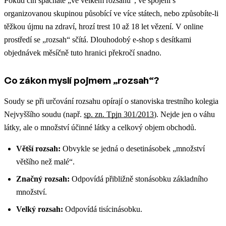
Pokud čin spácháte „ve velkém rozsahu“, ve spojení s
organizovanou skupinou působící ve více státech, nebo způsobíte-li
těžkou újmu na zdraví, hrozí trest 10 až 18 let vězení. V online
prostředí se „rozsah“ sčítá. Dlouhodobý e-shop s desítkami
objednávek měsíčně tuto hranici překročí snadno.
Co zákon myslí pojmem „rozsah“?
Soudy se při určování rozsahu opírají o stanoviska trestního kolegia
Nejvyššího soudu (např.
sp. zn. Tpjn 301/2013
). Nejde jen o váhu
látky, ale o množství účinné látky a celkový objem obchodů.
Větší rozsah:
Obvykle se jedná o desetinásobek „množství
většího než malé“.
Značný rozsah:
Odpovídá přibližně stonásobku základního
množství.
Velký rozsah:
Odpovídá tisícinásobku.