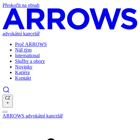
Přeskočit na obsah
advokátní kancelář
Proč ARROWS
Náš tým
International
Služby a obory
Novinky
Kariéra
Kontakt
CZ
ARROWS advokátní kancelář