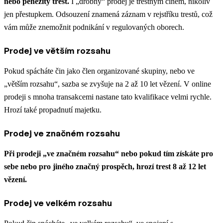
nebo peněžitý trest.
I „drobný“ prodej je trestným činem, nikoliv
jen přestupkem. Odsouzení znamená záznam v rejstříku trestů, což
vám může znemožnit podnikání v regulovaných oborech.
Prodej ve větším rozsahu
Pokud spácháte čin jako člen organizované skupiny, nebo ve
„větším rozsahu“, sazba se zvyšuje na 2 až 10 let vězení. V online
prodeji s mnoha transakcemi nastane tato kvalifikace velmi rychle.
Hrozí také propadnutí majetku.
Prodej ve značném rozsahu
Při prodeji „ve značném rozsahu“ nebo pokud tím získáte pro
sebe nebo pro jiného značný prospěch, hrozí trest 8 až 12 let
vězení.
Prodej ve velkém rozsahu