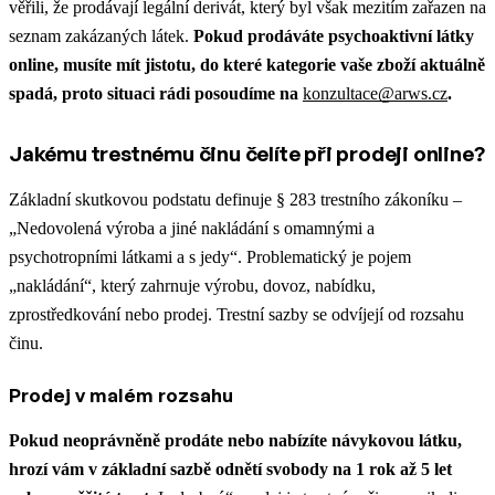
věřili, že prodávají legální derivát, který byl však mezitím zařazen na
seznam zakázaných látek.
Pokud prodáváte psychoaktivní látky
online, musíte mít jistotu, do které kategorie vaše zboží aktuálně
spadá, proto situaci rádi posoudíme na
konzultace@arws.cz
.
Jakému trestnému činu čelíte při prodeji online?
Základní skutkovou podstatu definuje § 283 trestního zákoníku –
„Nedovolená výroba a jiné nakládání s omamnými a
psychotropními látkami a s jedy“. Problematický je pojem
„nakládání“, který zahrnuje výrobu, dovoz, nabídku,
zprostředkování nebo prodej. Trestní sazby se odvíjejí od rozsahu
činu.
Prodej v malém rozsahu
Pokud neoprávněně prodáte nebo nabízíte návykovou látku,
hrozí vám v základní sazbě odnětí svobody na 1 rok až 5 let