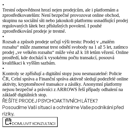
•
Trestní odpovědnost hrozí nejen prodejcům, ale i platformám a
zprostředkovatelům: Není bezpečné provozovat online obchod,
skupinu na sociální síti nebo jakoukoli platformu usnadňující prodej
regulovaných látek bez příslušných povolení. I pouhé
zprostředkování prodeje je trestné.
•
Rozsah a způsob prodeje určují výši trestu: Prodej v „malém
rozsahu“ může znamenat trest odnětí svobody na 1 až 5 let, zatímco
prodej „ve velkém rozsahu“ může vést až k 18 letům vězení. Online
prostředí, kde dochází k vysokému počtu transakcí, posouvá
kvalifikaci k vyšším sazbám.
•
Kontroly se zpřísňují a digitální stopy jsou nesmazatelné: Policie
ČR, Celní správa a Finanční správa aktivně sledují podezřelé online
aktivity, kryptoměnové transakce a zásilky. Anonymní platformy
nejsou bezpečné a právníci z ARROWS řeší případy odhalení na
základě digitálních stop.
ŘEŠÍTE PRODEJ PSYCHOAKTIVNÍCH LÁTEK?
Posoudíme Vaši situaci a ochráníme Vaše podnikání před
riziky.
DOMLUVIT KONZULTACI