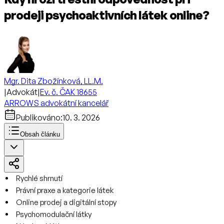
prodeji psychoaktivních látek online?
Mgr. Dita Zbožínková, LL.M.
|
Advokát
|
Ev. č. ČAK 18655
ARROWS advokátní kancelář
Publikováno:
10. 3. 2026
Obsah článku
Rychlé shrnutí
Právní praxe a kategorie látek
Online prodej a digitální stopy
Psychomodulační látky