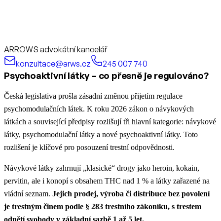
ARROWS advokátní kancelář
konzultace@arws.cz
245 007 740
Psychoaktivní látky – co přesně je regulováno?
Česká legislativa prošla zásadní změnou přijetím regulace
psychomodulačních látek. K roku 2026 zákon o návykových
látkách a související předpisy rozlišují tři hlavní kategorie: návykové
látky, psychomodulační látky a nové psychoaktivní látky. Toto
rozlišení je klíčové pro posouzení trestní odpovědnosti.
Návykové látky zahrnují „klasické“ drogy jako heroin, kokain,
pervitin, ale i konopí s obsahem THC nad 1 % a látky zařazené na
vládní seznam.
Jejich prodej, výroba či distribuce bez povolení
je trestným činem podle § 283 trestního zákoníku, s trestem
odnětí svobody v základní sazbě 1 až 5 let.