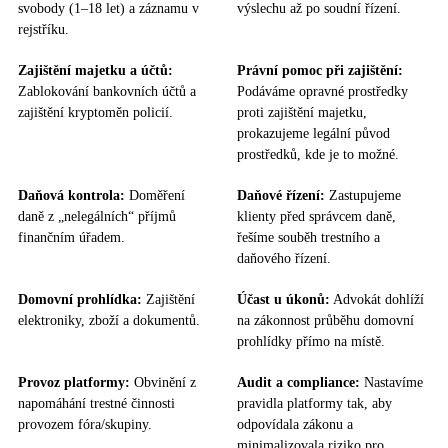
svobody (1–18 let) a záznamu v
výslechu až po soudní řízení.
rejstříku.
Zajištění majetku a účtů:
Právní pomoc při zajištění:
Zablokování bankovních účtů a
Podáváme opravné prostředky
zajištění kryptoměn policií.
proti zajištění majetku,
prokazujeme legální původ
prostředků, kde je to možné.
Daňová kontrola:
Doměření
Daňové řízení:
Zastupujeme
daně z „nelegálních“ příjmů
klienty před správcem daně,
finančním úřadem.
řešíme souběh trestního a
daňového řízení.
Domovní prohlídka:
Zajištění
Účast u úkonů:
Advokát dohlíží
elektroniky, zboží a dokumentů.
na zákonnost průběhu domovní
prohlídky přímo na místě.
Provoz platformy:
Obvinění z
Audit a compliance:
Nastavíme
napomáhání trestné činnosti
pravidla platformy tak, aby
provozem fóra/skupiny.
odpovídala zákonu a
minimalizovala riziko pro