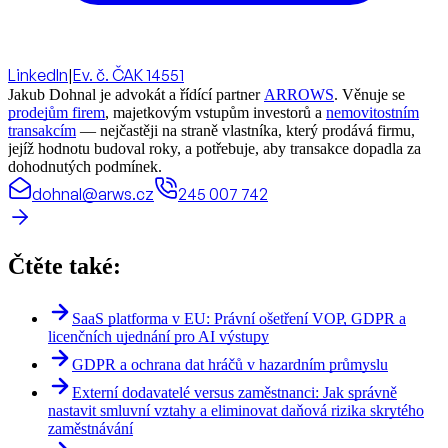
LinkedIn
|
Ev. č. ČAK 14551
Jakub Dohnal je advokát a řídící partner
ARROWS
. Věnuje se
prodejům firem
, majetkovým vstupům investorů a
nemovitostním
transakcím
— nejčastěji na straně vlastníka, který prodává firmu,
jejíž hodnotu budoval roky, a potřebuje, aby transakce dopadla za
dohodnutých podmínek.
dohnal@arws.cz
245 007 742
Čtěte také:
SaaS platforma v EU: Právní ošetření VOP, GDPR a
licenčních ujednání pro AI výstupy
GDPR a ochrana dat hráčů v hazardním průmyslu
Externí dodavatelé versus zaměstnanci: Jak správně
nastavit smluvní vztahy a eliminovat daňová rizika skrytého
zaměstnávání