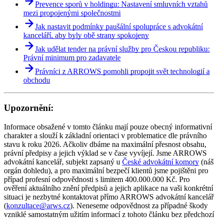
Prevence sporů v holdingu: Nastavení smluvních vztahů
mezi propojenými společnostmi
Jak nastavit podmínky paušální spolupráce s advokátní
kanceláří, aby byly obě strany spokojeny
Jak udělat tender na právní služby pro Českou republiku:
Právní minimum pro zadavatele
Právníci z ARROWS pomohli propojit svět technologií a
obchodu
Upozornění:
Informace obsažené v tomto článku mají pouze obecný informativní
charakter a slouží k základní orientaci v problematice dle právního
stavu k roku 2026. Ačkoliv dbáme na maximální přesnost obsahu,
právní předpisy a jejich výklad se v čase vyvíjejí. Jsme ARROWS
advokátní kancelář, subjekt zapsaný u
České advokátní komory
(náš
orgán dohledu), a pro maximální bezpečí klientů jsme pojištěni pro
případ profesní odpovědnosti s limitem 400.000.000 Kč. Pro
ověření aktuálního znění předpisů a jejich aplikace na vaši konkrétní
situaci je nezbytné kontaktovat přímo ARROWS advokátní kancelář
(
konzultace@arws.cz
). Neneseme odpovědnost za případné škody
vzniklé samostatným užitím informací z tohoto článku bez předchozí