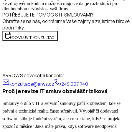
ke zdrojovému kódu a možnosti migrace dat je rozhodující pro
dlouhodobou nezávislost vaší firmy.
POTŘEBUJETE POMOC S IT SMLOUVAMI?
Obraťte se na nás, ochráníme Vaše zájmy a zajistíme férové
podmínky.
DOMLUVIT KONZULTACI
ARROWS advokátní kancelář
konzultace@arws.cz
245 007 740
Proč je revize IT smluv obzvlášť riziková
Smlouvy o dílo v IT a servisní smlouvy patří k oblastem, kde se
právní a technická realita často střetávají. Vývojář či dodavatel
softwaru slibuje funkční systém, ale co se stane, když se projekt
zpozdí o měsíce? Jaká máte práva, když software neodpovídá