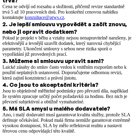
trvá?
Cena se odvíjí od rozsahu a složitosti, přičemž revize standardně
trvá 5 až 10 pracovních dnů. Pro konkrétní cenovou nabídku
kontaktujte
konzultace@arws.cz
.
2
.
Je lepší smlouvu vypovědět a začít znovu,
nebo ji opravit dodatkem?
Pokud je projekt v běhu a vztahy nejsou nenapravitelně narušeny, je
efektivnější a levnější uzavřít dodatek, který narovná chybějící
parametry. Ukončení smlouvy s sebou nese rizika sporů o
vypořádání již provedených prací.
3
.
Můžeme si smlouvu upravit sami?
Laické zásahy do smluv často vedou k vnitřním rozporům nebo k
použití neplatných ustanovení. Doporučujeme odbornou revizi,
která zajistí konzistenci a právní jistotu.
4
.
Co jsou to akceptační kritéria?
Jsou to objektivně měřitelné podmínky pro převzetí díla, například
že systém zpracuje určitý počet požadavků za hodinu. Bez nich je
převzetí subjektivní a obtížně vymahatelné.
5
.
Má SLA smysl u malého dodavatele?
Ano, i malý dodavatel musí garantovat kvalitu služby, protože SLA
definuje očekávání. Pokud malá firma nemůže garantovat extrémně
vysokou dostupnost, SLA by mělo reflektovat realitu a nastavit
férovou cenu odpovídající této kvalitě.