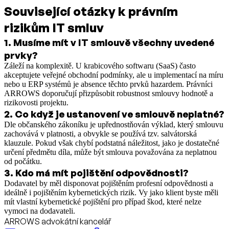
Související otázky k právním
rizikům IT smluv
1
.
Musíme mít v IT smlouvě všechny uvedené
prvky?
Záleží na komplexitě. U krabicového softwaru (SaaS) často
akceptujete veřejné obchodní podmínky, ale u implementací na míru
nebo u ERP systémů je absence těchto prvků hazardem. Právníci
ARROWS doporučují přizpůsobit robustnost smlouvy hodnotě a
rizikovosti projektu.
2
.
Co když je ustanovení ve smlouvě neplatné?
Dle občanského zákoníku je upřednostňován výklad, který smlouvu
zachovává v platnosti, a obvykle se používá tzv. salvátorská
klauzule. Pokud však chybí podstatná náležitost, jako je dostatečné
určení předmětu díla, může být smlouva považována za neplatnou
od počátku.
3
.
Kdo má mít pojištění odpovědnosti?
Dodavatel by měl disponovat pojištěním profesní odpovědnosti a
ideálně i pojištěním kybernetických rizik. Vy jako klient byste měli
mít vlastní kybernetické pojištění pro případ škod, které nelze
vymoci na dodavateli.
ARROWS advokátní kancelář