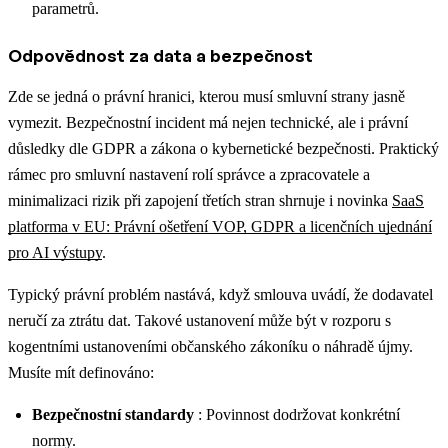
parametrů.
Odpovědnost za data a bezpečnost
Zde se jedná o právní hranici, kterou musí smluvní strany jasně
vymezit. Bezpečnostní incident má nejen technické, ale i právní
důsledky dle GDPR a zákona o kybernetické bezpečnosti.
Praktický
rámec pro smluvní nastavení rolí správce a zpracovatele a
minimalizaci rizik při zapojení třetích stran shrnuje i novinka
SaaS
platforma v EU: Právní ošetření VOP, GDPR a licenčních ujednání
pro AI výstupy
.
Typický právní problém nastává, když smlouva uvádí, že dodavatel
neručí za ztrátu dat. Takové ustanovení může být v rozporu s
kogentními ustanoveními občanského zákoníku o náhradě újmy.
Musíte mít definováno:
Bezpečnostní standardy
: Povinnost dodržovat konkrétní
normy.