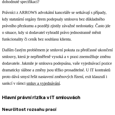
dohodnuté specifikaci?
Právníci z ARROWS advokátní kanceláře se setkávají s případy,
kdy statutární orgány firem podepsaly smlouvu bez důkladného
právního přezkumu a později zjistily závažné nedostatky. Často jde
o situace, kdy si dodavatel vyhradil právo jednostranně měnit
funkcionality či ceník bez souhlasu klienta.
Dalším častým problémem je smluvní pokuta za předčasné ukončení
smlouvy, která je nepřiměřeně vysoká a v praxi znemožňuje změnu
dodavatele. Jakmile je smlouva podepsána, vaše vyjednávací pozice
dramaticky slábne a změny jsou těžko prosaditelné.
U IT kontraktů
proto dává smysl řešit nastavení změnových řízení, exit klauzulí i
sankcí v rámci
smluv a vyjednávání
.
Hlavní právní rizika v IT smlouvách
Neurčitost rozsahu prací