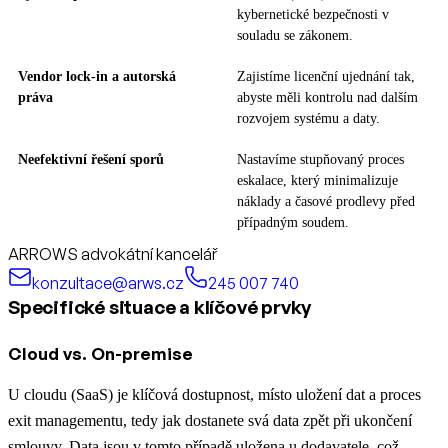
kybernetické bezpečnosti v
souladu se zákonem.
Vendor lock-in a autorská
Zajistíme licenční ujednání tak,
práva
abyste měli kontrolu nad dalším
rozvojem systému a daty.
Neefektivní řešení sporů
Nastavíme stupňovaný proces
eskalace, který minimalizuje
náklady a časové prodlevy před
případným soudem.
ARROWS advokátní kancelář
konzultace@arws.cz
245 007 740
Specifické situace a klíčové prvky
Cloud vs. On-premise
U cloudu (SaaS) je klíčová dostupnost, místo uložení dat a proces
exit managementu, tedy jak dostanete svá data zpět při ukončení
smlouvy. Data jsou v tomto případě uložena u dodavatele, což