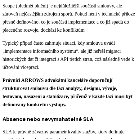
Scope (předmět plnění) je nejdůležitější součástí smlouvy, ale
zároveň nejčastějším zdrojem sporů. Pokud není v technické příloze
přesně definováno, co je součástí implementace a co již spadá do
placeného rozvoje, dochází ke konfliktům.
Typický případ často zahrnuje situaci, kdy smlouva uvádí
„implementace informačního systému“, ale již neřeší migraci
historických dat či integraci s API třetích stran, což následně vede k
účtování víceprací.
Právníci ARROWS advokátní kanceláře doporučují
strukturovat smlouvu dle fází analýzy, designu, vývoje,
testování, nasazení a stabilizace, přičemž v každé fázi musí být
definovány konkrétní výstupy.
Absence nebo nevymahatelné SLA
SLA je právně závazný parametr kvality služby, který definuje