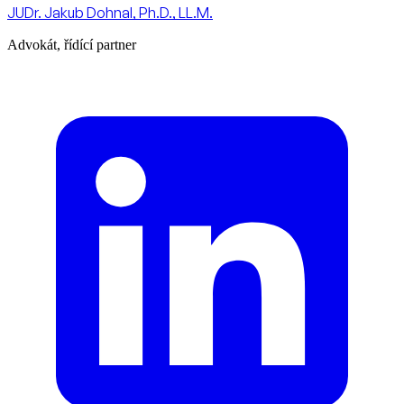
JUDr. Jakub Dohnal, Ph.D., LL.M.
Advokát, řídící partner