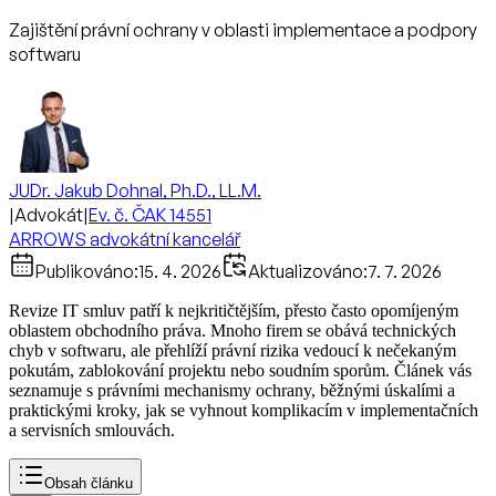
Zajištění právní ochrany v oblasti implementace a podpory
softwaru
JUDr. Jakub Dohnal, Ph.D., LL.M.
|
Advokát
|
Ev. č. ČAK 14551
ARROWS advokátní kancelář
Publikováno:
15. 4. 2026
Aktualizováno:
7. 7. 2026
Revize IT smluv patří k nejkritičtějším, přesto často opomíjeným
oblastem obchodního práva. Mnoho firem se obává technických
chyb v softwaru, ale přehlíží právní rizika vedoucí k nečekaným
pokutám, zablokování projektu nebo soudním sporům. Článek vás
seznamuje s právními mechanismy ochrany, běžnými úskalími a
praktickými kroky, jak se vyhnout komplikacím v implementačních
a servisních smlouvách.
Obsah článku