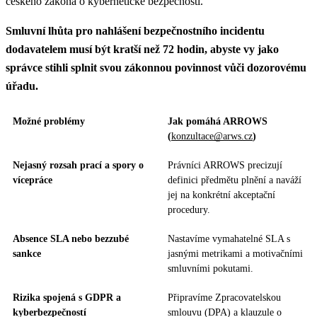
českého zákona o kybernetické bezpečnosti.
Smluvní lhůta pro nahlášení bezpečnostního incidentu
dodavatelem musí být kratší než 72 hodin, abyste vy jako
správce stihli splnit svou zákonnou povinnost vůči dozorovému
úřadu.
Možné problémy
Jak pomáhá ARROWS
(
konzultace@arws.cz
)
Nejasný rozsah prací a spory o
Právníci ARROWS precizují
vícepráce
definici předmětu plnění a naváží
jej na konkrétní akceptační
procedury.
Absence SLA nebo bezzubé
Nastavíme vymahatelné SLA s
sankce
jasnými metrikami a motivačními
smluvními pokutami.
Rizika spojená s GDPR a
Připravíme Zpracovatelskou
kyberbezpečností
smlouvu (DPA) a klauzule o