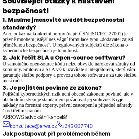
Související otázky k nastavení
bezpečnosti
1
.
Musíme jmenovitě uvádět bezpečnostní
standardy?
Ano, odkaz na konkrétní normy (např. ČSN ISO/IEC 27001) je
právně mnohem jistější než vágní formulace typu „dodavatel zajistí
přiměřenou bezpečnost“. U regulovaných subjektů dle zákona o
kybernetické bezpečnosti je to nutnost.
2
.
Jak řešit SLA u Open-source softwaru?
U samotného open-source kódu nelze obvykle nárokovat záruky od
komunity. Smlouvu a SLA však uzavíráte s integrátorem, který vám
garantuje službu podpory a provozu tohoto softwaru a za tuto službu
musí ručit.
3
.
Je pojištění povinné ze zákona?
Pojištění kybernetických rizik není obecně zákonem povinné, ale v
obchodním styku je standardem požadovat jej smluvně. Kryje
náklady na forenzní experty, právní zastoupení a případné náhrady
škod třetím stranám.
ARROWS advokátní kancelář
konzultace@arws.cz
245 007 740
Jak postupovat při problémech během