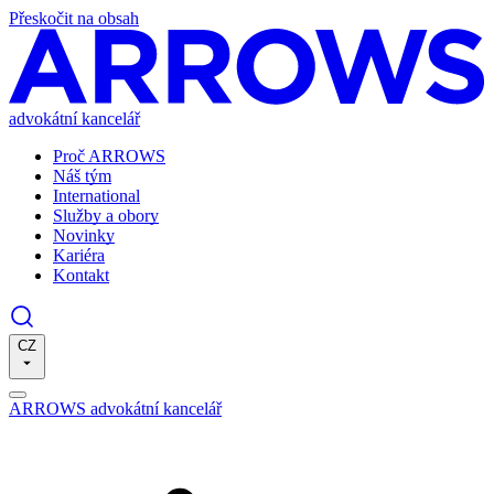
Přeskočit na obsah
advokátní kancelář
Proč ARROWS
Náš tým
International
Služby a obory
Novinky
Kariéra
Kontakt
CZ
ARROWS advokátní kancelář