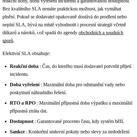
reakční doby, dobu vyřešení incidentu a garantovanou dostupnost.
Bez kvalitního SLA nemáte praktickou možnost, jak vymáhat
plnění.
Pokud se dodavatel opakovaně dostává do prodlení nebo
neplní SLA, bývá na místě vyhodnotit i procesní strategii včetně
důkazů a nároků, což spadá do agendy
obchodních a soudních
sporů
.
Efektivní SLA obsahuje:
Reakční doba
: Čas, do kterého musí dodavatel potvrdit přijetí
incidentu.
Doba vyřešení
: Maximální doba pro odstranění vady nebo
poskytnutí náhradního řešení.
RTO a RPO
: Maximální přípustná doba výpadku a maximální
přípustná ztráta dat.
Dostupnost
: Garantované procento času, kdy systém běží.
Sankce
: Konkrétní smluvní pokuty nebo slevy za nedodržení