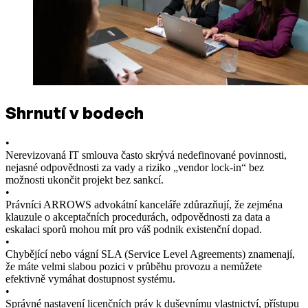
Shrnutí v bodech
•
Nerevizovaná IT smlouva často skrývá nedefinované povinnosti,
nejasné odpovědnosti za vady a riziko „vendor lock-in“ bez
možnosti ukončit projekt bez sankcí.
•
Právníci ARROWS advokátní kanceláře zdůrazňují, že zejména
klauzule o akceptačních procedurách, odpovědnosti za data a
eskalaci sporů mohou mít pro váš podnik existenční dopad.
•
Chybějící nebo vágní SLA (Service Level Agreements) znamenají,
že máte velmi slabou pozici v průběhu provozu a nemůžete
efektivně vymáhat dostupnost systému.
•
Správné nastavení licenčních práv k duševnímu vlastnictví, přístupu