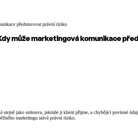
nikace představovat právní riziko
 Kdy může marketingová komunikace předs
 stejně jako smlouva, jakmile ji klient přijme, a chybějící povinné úd
běžného marketingu stává právní riziko.