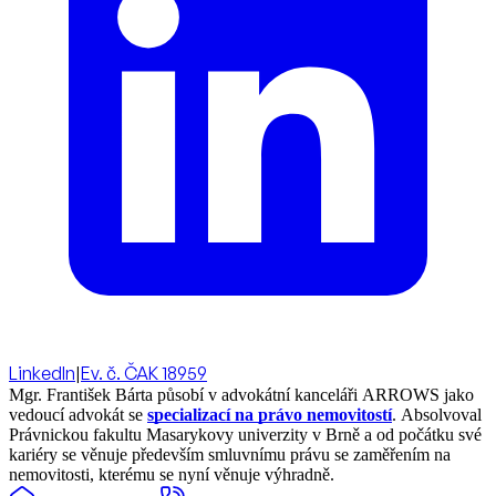
LinkedIn
|
Ev. č. ČAK 18959
Mgr. František Bárta působí v advokátní kanceláři ARROWS jako
vedoucí advokát se
specializací na právo nemovitostí
. Absolvoval
Právnickou fakultu Masarykovy univerzity v Brně a od počátku své
kariéry se věnuje především smluvnímu právu se zaměřením na
nemovitosti, kterému se nyní věnuje výhradně.