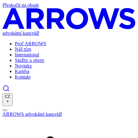
Přeskočit na obsah
advokátní kancelář
Proč ARROWS
Náš tým
International
Služby a obory
Novinky
Kariéra
Kontakt
CZ
ARROWS advokátní kancelář