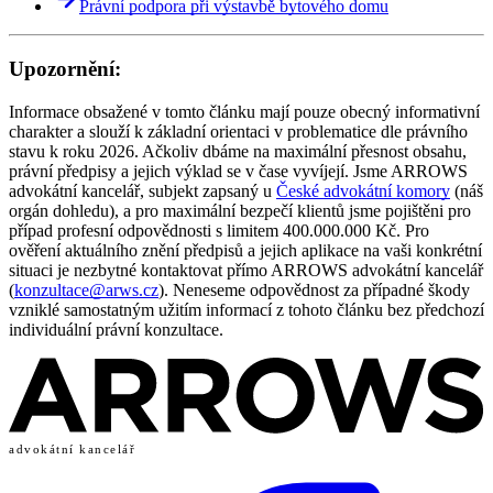
Právní podpora při výstavbě bytového domu
Upozornění:
Informace obsažené v tomto článku mají pouze obecný informativní
charakter a slouží k základní orientaci v problematice dle právního
stavu k roku 2026. Ačkoliv dbáme na maximální přesnost obsahu,
právní předpisy a jejich výklad se v čase vyvíjejí. Jsme ARROWS
advokátní kancelář, subjekt zapsaný u
České advokátní komory
(náš
orgán dohledu), a pro maximální bezpečí klientů jsme pojištěni pro
případ profesní odpovědnosti s limitem 400.000.000 Kč. Pro
ověření aktuálního znění předpisů a jejich aplikace na vaši konkrétní
situaci je nezbytné kontaktovat přímo ARROWS advokátní kancelář
(
konzultace@arws.cz
). Neneseme odpovědnost za případné škody
vzniklé samostatným užitím informací z tohoto článku bez předchozí
individuální právní konzultace.
advokátní kancelář