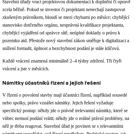
Stavební úřady vrací projektovou dokumentaci k doplnění či opravě
zcela běžně. Pokud se investor či projektant nenechají zastupovat
zkušeným právníkem, bloudí se mezi chybami po měsíce: chybějící
stanovisko dotčeného orgánu, nesprávná kvalifikace projektanta,
chybějící vyjádření od správce sítě, neúplné doklady o právu k
pozemku atd. Přestože nový stavební zákon směřuje k digitalizaci a
snížení formalit, úplnost a bezchybnost podání je stále klíčová.
Každé vrácení znamená minimálně 2–4 týdny zdržení. Tři čtyři
vrácení a jste v měsících.
Námitky účastníků řízení a jejich řešení
V řízení o povolení stavby mají účastníci řízení, například sousedé
nebo spolky, právo vznášet námitky. Jejich řešení vyžaduje
specifický postup: někdy jde o právně irelevantní námitky, které se
vůbec nemusí podání vrátit; někdy jde o reálné právní problémy, na
něž je třeba reagovat. Stavební úřad je povinen se s relevantními
námitkami vypořádat, což řízení prodlužuje.
Praktický postup, jak