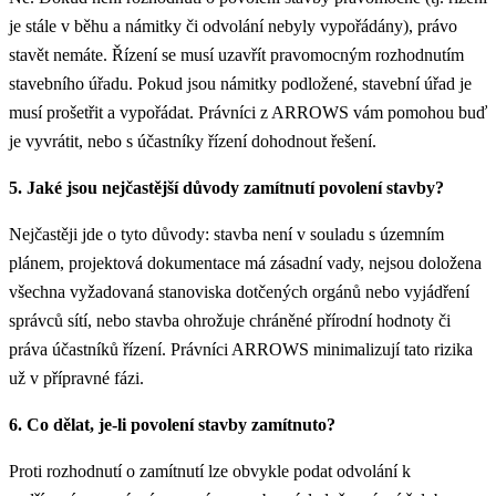
je stále v běhu a námitky či odvolání nebyly vypořádány), právo
stavět nemáte. Řízení se musí uzavřít pravomocným rozhodnutím
stavebního úřadu. Pokud jsou námitky podložené, stavební úřad je
musí prošetřit a vypořádat. Právníci z ARROWS vám pomohou buď
je vyvrátit, nebo s účastníky řízení dohodnout řešení.
5. Jaké jsou nejčastější důvody zamítnutí povolení stavby?
Nejčastěji jde o tyto důvody: stavba není v souladu s územním
plánem, projektová dokumentace má zásadní vady, nejsou doložena
všechna vyžadovaná stanoviska dotčených orgánů nebo vyjádření
správců sítí, nebo stavba ohrožuje chráněné přírodní hodnoty či
práva účastníků řízení. Právníci ARROWS minimalizují tato rizika
už v přípravné fázi.
6. Co dělat, je-li povolení stavby zamítnuto?
Proti rozhodnutí o zamítnutí lze obvykle podat odvolání k