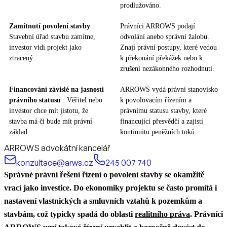
prodlužováno.
Zamítnutí povolení stavby
:
Právníci ARROWS podají
Stavební úřad stavbu zamítne,
odvolání anebo správní žalobu.
investor vidí projekt jako
Znají právní postupy, které vedou
ztracený.
k překonání překážek nebo k
zrušení nezákonného rozhodnutí.
Financování závislé na jasnosti
ARROWS vydá právní stanovisko
právního statusu
: Věřitel nebo
k povolovacím řízením a
investor chce mít jistotu, že
právnímu statusu stavby, které
stavba má či bude mít právní
financující přesvědčí a zajistí
základ.
kontinuitu peněžních toků.
ARROWS advokátní kancelář
konzultace@arws.cz
245 007 740
Správné právní řešení řízení o povolení stavby se okamžitě
vrací jako investice.
Do ekonomiky projektu se často promítá i
nastavení vlastnických a smluvních vztahů k pozemkům a
stavbám, což typicky spadá do oblasti
realitního práva
.
Právníci