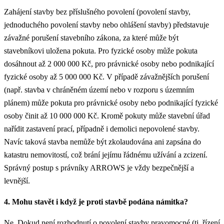
Zahájení stavby bez příslušného povolení (povolení stavby,
jednoduchého povolení stavby nebo ohlášení stavby) představuje
závažné porušení stavebního zákona, za které může být
stavebníkovi uložena pokuta. Pro fyzické osoby může pokuta
dosáhnout až 2 000 000 Kč, pro právnické osoby nebo podnikající
fyzické osoby až 5 000 000 Kč. V případě závažnějších porušení
(např. stavba v chráněném území nebo v rozporu s územním
plánem) může pokuta pro právnické osoby nebo podnikající fyzické
osoby činit až 10 000 000 Kč. Kromě pokuty může stavební úřad
nařídit zastavení prací, případně i demolici nepovolené stavby.
Navíc taková stavba nemůže být zkolaudována ani zapsána do
katastru nemovitostí, což brání jejímu řádnému užívání a zcizení.
Správný postup s právníky ARROWS je vždy bezpečnější a
levnější.
4. Mohu stavět i když je proti stavbě podána námitka?
Ne. Dokud není rozhodnutí o povolení stavby pravomocné (tj. řízení