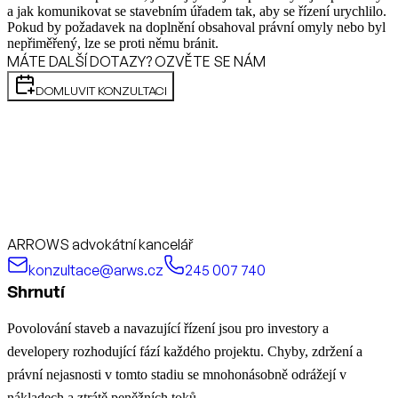
a jak komunikovat se stavebním úřadem tak, aby se řízení urychlilo.
Pokud by požadavek na doplnění obsahoval právní omyly nebo byl
nepřiměřený, lze se proti němu bránit.
MÁTE DALŠÍ DOTAZY? OZVĚTE SE NÁM
DOMLUVIT KONZULTACI
ARROWS advokátní kancelář
konzultace@arws.cz
245 007 740
Shrnutí
Povolování staveb a navazující řízení jsou pro investory a
developery rozhodující fází každého projektu. Chyby, zdržení a
právní nejasnosti v tomto stadiu se mnohonásobně odrážejí v
nákladech a ztrátě peněžních toků.