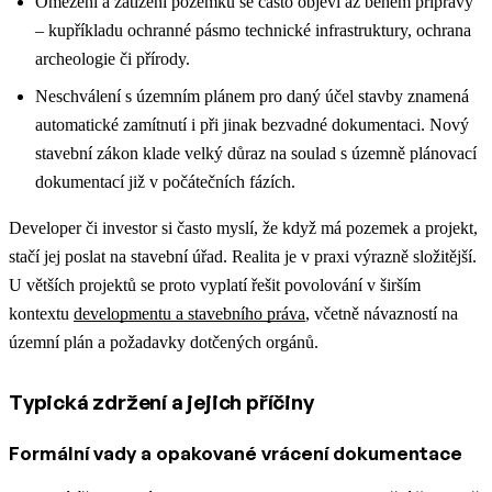
Omezení a zatížení pozemku se často objeví až během přípravy
– kupříkladu ochranné pásmo technické infrastruktury, ochrana
archeologie či přírody.
Neschválení s územním plánem pro daný účel stavby znamená
automatické zamítnutí i při jinak bezvadné dokumentaci. Nový
stavební zákon klade velký důraz na soulad s územně plánovací
dokumentací již v počátečních fázích.
Developer či investor si často myslí, že když má pozemek a projekt,
stačí jej poslat na stavební úřad. Realita je v praxi výrazně složitější.
U větších projektů se proto vyplatí řešit povolování v širším
kontextu
developmentu a stavebního práva
, včetně návazností na
územní plán a požadavky dotčených orgánů.
Typická zdržení a jejich příčiny
Formální vady a opakované vrácení dokumentace