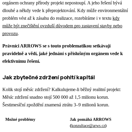
orgánem ochrany přírody projekt nepostoupí. A jeho řešení bývá
dlouhé a někdy vede k přeprojektování.
Kdy může environmentální
problém vést až k zásahu do realizace, rozebíráme i v textu
kdy
může být znečištění ovzduší důvodem pro zastavení stavby nebo
provozu
.
Právníci ARROWS se s touto problematikou setkávají
pravidelně a vědí, jaké jednání s příslušným orgánem vede k
efektivnímu řešení.
Jak zbytečné zdržení pohltí kapitál
Kolik stojí měsíc zdržení? Kalkulujeme-li běžný realitní projekt:
Měsíc zdržení snadno stojí 500 000 až 1,5 milionu korun.
Šestimesíční zpoždění znamená ztrátu 3–9 milionů korun.
Možné problémy
Jak pomáhá ARROWS
(
konzultace@arws.cz
)