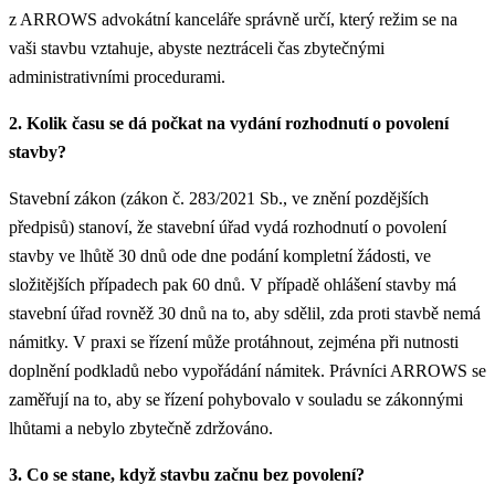
z ARROWS advokátní kanceláře správně určí, který režim se na
vaši stavbu vztahuje, abyste neztráceli čas zbytečnými
administrativními procedurami.
2. Kolik času se dá počkat na vydání rozhodnutí o povolení
stavby?
Stavební zákon (zákon č. 283/2021 Sb., ve znění pozdějších
předpisů) stanoví, že stavební úřad vydá rozhodnutí o povolení
stavby ve lhůtě 30 dnů ode dne podání kompletní žádosti, ve
složitějších případech pak 60 dnů. V případě ohlášení stavby má
stavební úřad rovněž 30 dnů na to, aby sdělil, zda proti stavbě nemá
námitky. V praxi se řízení může protáhnout, zejména při nutnosti
doplnění podkladů nebo vypořádání námitek. Právníci ARROWS se
zaměřují na to, aby se řízení pohybovalo v souladu se zákonnými
lhůtami a nebylo zbytečně zdržováno.
3. Co se stane, když stavbu začnu bez povolení?