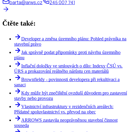
barta@arws.cz
245 007 741
Čtěte také:
Developer a změna územního plánu: Pohled právníka na
stavební právo
Jak správně podat připomínky proti návrhu územního
plánu
Inflační doložky ve smlouvách o dílo: Indexy ČSÚ vs.
ÚRS a prokazování reálného nárůstu cen materiálů
Brownfieldy - povinnosti developera při rekultivaci a
sanaci
Kdy může být znečištění ovzduší důvodem pro zastavení
stavby nebo provozu
Vlastnictví infrastruktury v rezidenčních areálech:
Přídatné spoluvlastnictví vs. převod na obec
ARROWS zastavila neoprávněnou stavební činnost
souseda