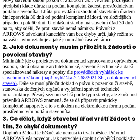
Nový stavební zákon (zákon č. 283/2021 Sb., ve znění pozdějších
předpisů) klade důraz na podání kompletní žádosti prostřednictvím
portálu stavebníka. Lhůta pro vydání rozhodnutí stavebním úřadem
činí zpravidla 30 dnů od podání kompletní žádosti, ve složitějších
případech pak 60 dnů. U ohlášení stavby má stavební úřad 30 dnů
na to, aby sdělil, že proti stavbě nemá námitky. Právníci z
ARROWS advokátní kanceláře vám bez chyby určí, jaký režim se
na vaši stavbu vztahuje a jaké jsou reálné časové rámce.
2
.
Jaké dokumenty musím přiložit k žádosti o
povolení stavby?
Minimálně jde o projektovou dokumentaci zpracovanou oprávněnou
osobou, která obsahuje architektonické, stavebně-technické a další
specializované nákresy a popisy dle
prováděcích vyhlášek ke
stavebnímu zákonu (např. vyhláška č. 268/2021 Sb., o dokumentaci
staveb)
. Dále se musí přiložit doklad o právu k pozemku či stavbě,
stanoviska dotčených orgánů a vyjádření správců technické
infrastruktury. Přesný seznam se liší podle typu stavby, ale zkušenost
právníků ARROWS znamená, že se dá připravit prakticky
kompletně napoprvé, a to s ohledem na elektronickou formu podání
prostřednictvím portálu stavebníka.
3
.
Co dělat, když stavební úřad vrátí žádost s
tím, že chybí dokumenty?
Doplnění žádosti je běžné, ale nemusí to trvat měsíce. Právníci
ARROWS vás povedou, jak nejrychleji doplnit chybějící podklady