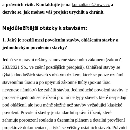
a právních rizik. Kontaktujte je na
konzultace@arws.cz
a
dozvíte se, jak mohou váš projekt urychlit a chránit.
Nejdůležitější otázky k stavbám:
1. Jaký je rozdíl mezi povolením stavby, ohlášením stavby a
jednoduchým povolením stavby?
Jedná se o právní režimy stanovené stavebním zákonem (zákon č.
283/2021 Sb., ve znění pozdějších předpisů). Ohlášení stavby se
týká jednodušších staveb s nízkým rizikem, které se pouze oznámí
stavebnímu úřadu a po uplynutí zákonné lhůty (pokud úřad
nevznese námitky) lze zahájit stavbu. Jednoduché povolení stavby je
procesně zjednodušené řízení pro určité typy staveb, které nespadají
pod ohlášení, ale jsou méně složité než stavby vyžadující klasické
povolení. Povolení stavby je standardní správní řízení, které
zahrnuje posouzení souladu s územním plánem a detailní prověření
projektové dokumentace, a týká se většiny ostatních staveb. Právníci