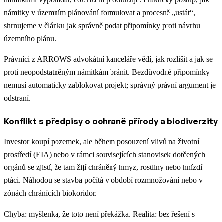
námitky v územním plánování formulovat a procesně „ustát“,
shrnujeme v článku
jak správně podat připomínky proti návrhu
územního plánu
.
Právníci z ARROWS advokátní kanceláře vědí, jak rozlišit a jak se
proti neopodstatněným námitkám bránit. Bezdůvodné připomínky
nemusí automaticky zablokovat projekt; správný právní argument je
odstraní.
Konflikt s předpisy o ochraně přírody a biodiverzity
Investor koupí pozemek, ale během posouzení vlivů na životní
prostředí (EIA) nebo v rámci souvisejících stanovisek dotčených
orgánů se zjistí, že tam žijí chráněný hmyz, rostliny nebo hnízdí
ptáci. Náhodou se stavba počítá v období rozmnožování nebo v
zónách chránících biokoridor.
Chyba: myšlenka, že toto není překážka. Realita: bez řešení s