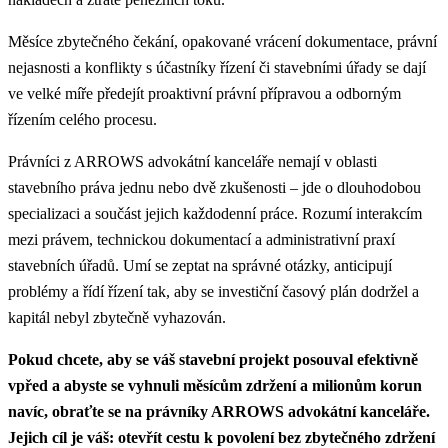
Měsíce zbytečného čekání, opakované vrácení dokumentace, právní
nejasnosti a konflikty s účastníky řízení či stavebními úřady se dají
ve velké míře předejít proaktivní právní přípravou a odborným
řízením celého procesu.
Právníci z ARROWS advokátní kanceláře nemají v oblasti
stavebního práva jednu nebo dvě zkušenosti – jde o dlouhodobou
specializaci a součást jejich každodenní práce. Rozumí interakcím
mezi právem, technickou dokumentací a administrativní praxí
stavebních úřadů. Umí se zeptat na správné otázky, anticipují
problémy a řídí řízení tak, aby se investiční časový plán dodržel a
kapitál nebyl zbytečně vyhazován.
Pokud chcete, aby se váš stavební projekt posouval efektivně
vpřed a abyste se vyhnuli měsícům zdržení a milionům korun
navíc, obraťte se na právníky ARROWS advokátní kanceláře.
Jejich cíl je váš: otevřít cestu k povolení bez zbytečného zdržení