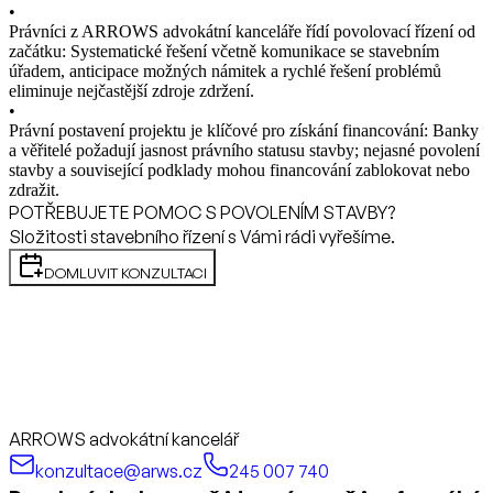
•
Právníci z ARROWS advokátní kanceláře řídí povolovací řízení od
začátku: Systematické řešení včetně komunikace se stavebním
úřadem, anticipace možných námitek a rychlé řešení problémů
eliminuje nejčastější zdroje zdržení.
•
Právní postavení projektu je klíčové pro získání financování: Banky
a věřitelé požadují jasnost právního statusu stavby; nejasné povolení
stavby a související podklady mohou financování zablokovat nebo
zdražit.
POTŘEBUJETE POMOC S POVOLENÍM STAVBY?
Složitosti stavebního řízení s Vámi rádi vyřešíme.
DOMLUVIT KONZULTACI
ARROWS advokátní kancelář
konzultace@arws.cz
245 007 740