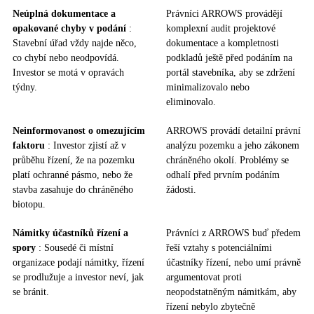
Neúplná dokumentace a
Právníci ARROWS provádějí
opakované chyby v podání
:
komplexní audit projektové
Stavební úřad vždy najde něco,
dokumentace a kompletnosti
co chybí nebo neodpovídá.
podkladů ještě před podáním na
Investor se motá v opravách
portál stavebníka, aby se zdržení
týdny.
minimalizovalo nebo
eliminovalo.
Neinformovanost o omezujícím
ARROWS provádí detailní právní
faktoru
: Investor zjistí až v
analýzu pozemku a jeho zákonem
průběhu řízení, že na pozemku
chráněného okolí. Problémy se
platí ochranné pásmo, nebo že
odhalí před prvním podáním
stavba zasahuje do chráněného
žádosti.
biotopu.
Námitky účastníků řízení a
Právníci z ARROWS buď předem
spory
: Sousedé či místní
řeší vztahy s potenciálními
organizace podají námitky, řízení
účastníky řízení, nebo umí právně
se prodlužuje a investor neví, jak
argumentovat proti
se bránit.
neopodstatněným námitkám, aby
řízení nebylo zbytečně