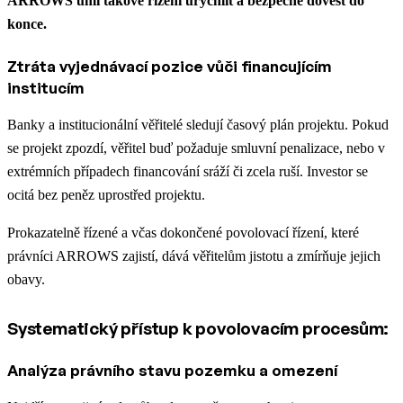
ARROWS umí takové řízení urychlit a bezpečně dovést do
konce.
Ztráta vyjednávací pozice vůči financujícím
institucím
Banky a institucionální věřitelé sledují časový plán projektu. Pokud
se projekt zpozdí, věřitel buď požaduje smluvní penalizace, nebo v
extrémních případech financování sráží či zcela ruší. Investor se
ocitá bez peněz uprostřed projektu.
Prokazatelně řízené a včas dokončené povolovací řízení, které
právníci ARROWS zajistí, dává věřitelům jistotu a zmírňuje jejich
obavy.
Systematický přístup k povolovacím procesům:
Analýza právního stavu pozemku a omezení