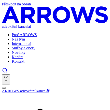
Přeskočit na obsah
advokátní kancelář
Proč ARROWS
Náš tým
International
Služby a obory
Novinky
Kariéra
Kontakt
CZ
ARROWS advokátní kancelář