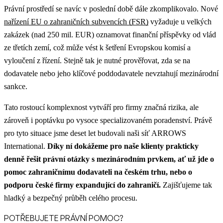
Právní prostředí se navíc v poslední době dále zkomplikovalo. Nové
nařízení EU o zahraničních subvencích (FSR)
vyžaduje u velkých
zakázek (nad 250 mil. EUR) oznamovat finanční příspěvky od vlád
ze třetích zemí, což může vést k šetření Evropskou komisí a
vyloučení z řízení. Stejně tak je nutné prověřovat, zda se na
dodavatele nebo jeho klíčové poddodavatele nevztahují mezinárodní
sankce.
Tato rostoucí komplexnost vytváří pro firmy značná rizika, ale
zároveň i poptávku po vysoce specializovaném poradenství. Právě
pro tyto situace jsme deset let budovali naši síť ARROWS
International.
Díky ní dokážeme pro naše klienty prakticky
denně řešit právní otázky s mezinárodním prvkem, ať už jde o
pomoc zahraničnímu dodavateli na českém trhu, nebo o
podporu české firmy expandující do zahraničí.
Zajišťujeme tak
hladký a bezpečný průběh celého procesu.
POTŘEBUJETE PRÁVNÍ POMOC?