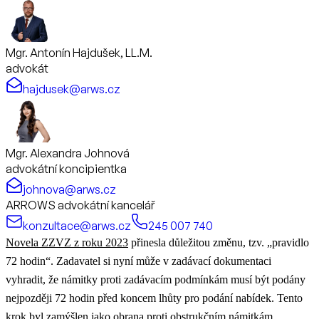
Mgr. Antonín Hajdušek, LL.M.
advokát
hajdusek@arws.cz
Mgr. Alexandra Johnová
advokátní koncipientka
johnova@arws.cz
ARROWS advokátní kancelář
konzultace@arws.cz
245 007 740
Novela ZZVZ z roku 2023
přinesla důležitou změnu, tzv. „pravidlo
72 hodin“. Zadavatel si nyní může v zadávací dokumentaci
vyhradit, že námitky proti zadávacím podmínkám musí být podány
nejpozději 72 hodin před koncem lhůty pro podání nabídek. Tento
krok byl zamýšlen jako obrana proti obstrukčním námitkám