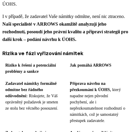
ÚOHS.
I v případě, že zadavatel Vaše námitky odmítne, není nic ztraceno.
Naši specialisté v ARROWS okamžitě analyzují jeho
rozhodnutí, posoudí jeho právní kvalitu a připraví strategii pro
další krok – podání návrhu k ÚOHS.
Rizika ve fázi vyřizování námitek
Riziko k řešení a potenciální
Jak pomáhá ARROWS
problémy a sankce
Zadavatel námitky formálně
Příprava návrhu na
odmítne bez řádného
přezkoumání k ÚOHS,
který
odůvodnění:
Riskujete, že Váš
napadne nejen původní
oprávněný požadavek je smeten
pochybení, ale i
ze stolu bez věcného posouzení.
nepřezkoumatelnost rozhodnutí o
námitkách, což je samostatný
přestupek zadavatele.