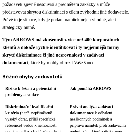
požadavek zjevně nesouvisí s předmětem zakázky a může
představovat skrytou diskriminaci s cílem zvýhodnit jiné dodavatele.
Právě to je situace, kdy je podání námitek nejen vhodné, ale i
strategicky nutné.
Tým ARROWS má zkušenosti z více než 400 korporátních
klientů a dokáže rychle identifikovat i ty nejjemnější formy
skryté diskriminace či jiné nesrovnalosti v zadávací
dokumentaci
, které by mohly ohrozit Vaše šance.
Běžné chyby zadavatelů
Riziko k řešení a potenciální
Jak pomáhá ARROWS
problémy a sankce
Diskriminační kvalifikační
Právní analýza zadávací
kritéria
(např. nepřiměřeně
dokumentace
k odhalení
vysoký obrat, příliš specifické
nezákonných podmínek a
reference) vedou k nemožnosti
příprava námitek proti zadávacím
podat nabídku a k plýtvání zdroji
podmínkám, které zajistí rovné