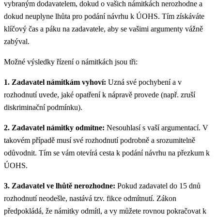
vybraným dodavatelem, dokud o vašich námitkách nerozhodne a
dokud neuplyne lhůta pro podání návrhu k ÚOHS. Tím získáváte
klíčový čas a páku na zadavatele, aby se vašimi argumenty vážně
zabýval.
Možné výsledky řízení o námitkách jsou tři:
1. Zadavatel námitkám vyhoví:
Uzná své pochybení a v
rozhodnutí uvede, jaké opatření k nápravě provede (např. zruší
diskriminační podmínku).
2. Zadavatel námitky odmítne:
Nesouhlasí s vaší argumentací. V
takovém případě musí své rozhodnutí podrobně a srozumitelně
odůvodnit. Tím se vám otevírá cesta k podání návrhu na přezkum k
ÚOHS.
3. Zadavatel ve lhůtě nerozhodne:
Pokud zadavatel do 15 dnů
rozhodnutí neodešle, nastává tzv. fikce odmítnutí. Zákon
předpokládá, že námitky odmítl, a vy můžete rovnou pokračovat k