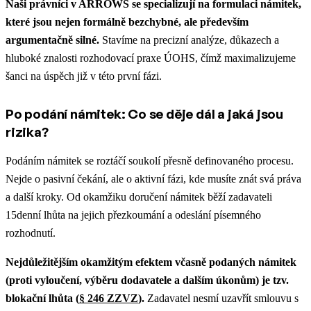
Naši právníci v ARROWS se specializují na formulaci námitek,
které jsou nejen formálně bezchybné, ale především
argumentačně silné.
Stavíme na precizní analýze, důkazech a
hluboké znalosti rozhodovací praxe ÚOHS, čímž maximalizujeme
šanci na úspěch již v této první fázi.
Po podání námitek: Co se děje dál a jaká jsou
rizika?
Podáním námitek se roztáčí soukolí přesně definovaného procesu.
Nejde o pasivní čekání, ale o aktivní fázi, kde musíte znát svá práva
a další kroky. Od okamžiku doručení námitek běží zadavateli
15denní lhůta na jejich přezkoumání a odeslání písemného
rozhodnutí.
Nejdůležitějším okamžitým efektem včasně podaných námitek
(proti vyloučení, výběru dodavatele a dalším úkonům) je tzv.
blokační lhůta (
§ 246 ZZVZ
).
Zadavatel nesmí uzavřít smlouvu s