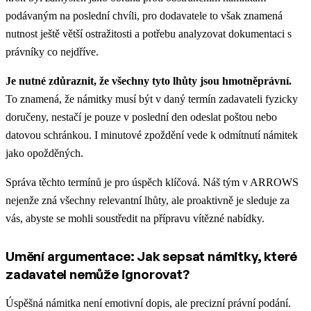
podávaným na poslední chvíli, pro dodavatele to však znamená
nutnost ještě větší ostražitosti a potřebu analyzovat dokumentaci s
právníky co nejdříve.
Je nutné zdůraznit, že všechny tyto lhůty jsou hmotněprávní.
To znamená, že námitky musí být v daný termín zadavateli fyzicky
doručeny, nestačí je pouze v poslední den odeslat poštou nebo
datovou schránkou. I minutové zpoždění vede k odmítnutí námitek
jako opožděných.
Správa těchto termínů je pro úspěch klíčová. Náš tým v ARROWS
nejenže zná všechny relevantní lhůty, ale proaktivně je sleduje za
vás, abyste se mohli soustředit na přípravu vítězné nabídky.
Umění argumentace: Jak sepsat námitky, které
zadavatel nemůže ignorovat?
Úspěšná námitka není emotivní dopis, ale precizní právní podání.