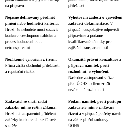
na přípravu.
příležitosti.
Nejasně definovaný předmět
Vyhotovení žádosti o vysvětlení
plnění nebo hodnotící kritéria:
zadávací dokumentace.
V
Hrozí, že nebudete moci sestavit
případě neuspokojivé odpovědi
konkurenceschopnou nabídku a
připravíme a podáme
proces hodnocení bude
kvalifikované námitky pro
netransparentní.
zajištění transparentnosti.
Nezákonné vyloučení z řízení:
Okamžitá právní konzultace a
Přímá ztráta obchodní příležitosti
příprava námitek proti
a reputační riziko.
rozhodnutí o vyloučení.
Následné zastupování v řízení
před ÚOHS s cílem zrušit
nezákonné rozhodnutí.
Zadavatel se snaží zadat
Podání námitek proti postupu
zakázku mimo režim zákona:
zadavatele mimo zadávací
Hrozí netransparentní přidělení
řízení
a v případě potřeby návrh
zakázky konkurenci bez férové
na zákaz plnění smlouvy u
soutěže.
ÚOHS.