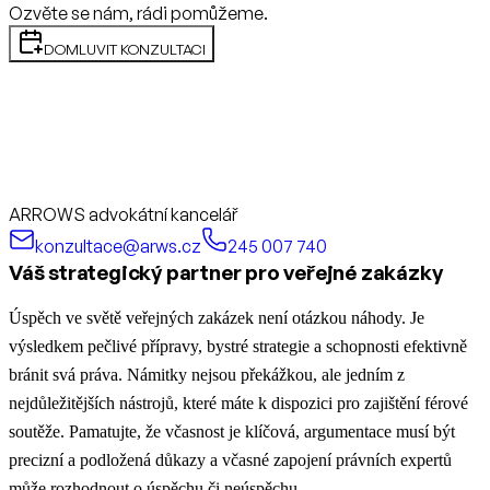
Ozvěte se nám, rádi pomůžeme.
DOMLUVIT KONZULTACI
ARROWS advokátní kancelář
konzultace@arws.cz
245 007 740
Váš strategický partner pro veřejné zakázky
Úspěch ve světě veřejných zakázek není otázkou náhody. Je
výsledkem pečlivé přípravy, bystré strategie a schopnosti efektivně
bránit svá práva. Námitky nejsou překážkou, ale jedním z
nejdůležitějších nástrojů, které máte k dispozici pro zajištění férové
soutěže. Pamatujte, že včasnost je klíčová, argumentace musí být
precizní a podložená důkazy a včasné zapojení právních expertů
může rozhodnout o úspěchu či neúspěchu.