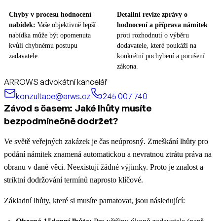
Chyby v procesu hodnocení
Detailní revize zprávy o
nabídek:
Vaše objektivně lepší
hodnocení a příprava námitek
nabídka může být opomenuta
proti rozhodnutí o výběru
kvůli chybnému postupu
dodavatele, které poukáží na
zadavatele.
konkrétní pochybení a porušení
zákona.
ARROWS advokátní kancelář
konzultace@arws.cz
245 007 740
Závod s časem: Jaké lhůty musíte
bezpodmínečně dodržet?
Ve světě veřejných zakázek je čas neúprosný. Zmeškání lhůty pro
podání námitek znamená automatickou a nevratnou ztrátu práva na
obranu v dané věci. Neexistují žádné výjimky. Proto je znalost a
striktní dodržování termínů naprosto klíčové.
Základní lhůty, které si musíte pamatovat, jsou následující: