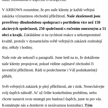
V ARROWS rozumíme, že pro naše klienty je každá veřejná
zakázka významnou obchodní příležitostí.
Naše zkušenosti jsou
prověřeny dlouhodobou spoluprací s portfoliem více než 150
akciových společností, 250 společností s ručením omezeným a 51
obcí a krajů.
Zakládáme si na rychlosti reakce a nekompromisní
kvalitě, protože v dynamickém světě veřejných zakázek rozhodují
dny, někdy i hodiny.
Naše role ale nekončí u paragrafů. Jsme hrdí na to, že dokážeme
naše klienty propojovat, pokud vidíme zajímavé obchodní či
investiční příležitosti. Rádi si poslechneme i Váš podnikatelský
příběh.
Svět veřejných zakázek je plný příležitostí, ale i rizik. Nenechávejte
svůj úspěch náhodě. Ať už čelíte konkrétnímu problému, nebo
chcete nastavit svou strategii pro budoucí úspěch, jsme tu pro vás.
Kontaktujte nás a domluvte si nezávaznou konzultaci.
Tým