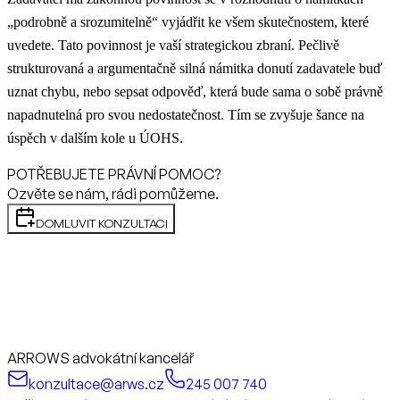
„podrobně a srozumitelně“ vyjádřit ke všem skutečnostem, které
uvedete. Tato povinnost je vaší strategickou zbraní. Pečlivě
strukturovaná a argumentačně silná námitka donutí zadavatele buď
uznat chybu, nebo sepsat odpověď, která bude sama o sobě právně
napadnutelná pro svou nedostatečnost. Tím se zvyšuje šance na
úspěch v dalším kole u ÚOHS.
POTŘEBUJETE PRÁVNÍ POMOC?
Ozvěte se nám, rádi pomůžeme.
DOMLUVIT KONZULTACI
ARROWS advokátní kancelář
konzultace@arws.cz
245 007 740