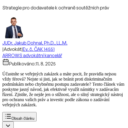
Strategie pro dodavatele k ochraně soutěžních práv
JUDr. Jakub Dohnal, Ph.D., LL.M.
|
Advokát
|
Ev. č. ČAK 14551
ARROWS advokátní kancelář
Publikováno:
11. 8. 2025
Účastníte se veřejných zakázek a máte pocit, že pravidla nejsou
vždy férová? Nejste si jisti, jak se bránit proti diskriminačním
podmínkám nebo chybnému postupu zadavatele? Tento článek vám
poskytne jasný návod, jak efektivně využít námitky v zadávacím
řízení. Zjistíte, že nejde jen o stížnost, ale o silný strategický nástroj
pro ochranu vašich práv a investic podle zákona o zadávání
veřejných zakázek.
Obsah článku