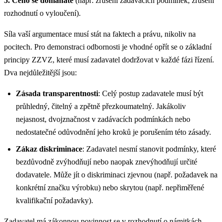
5. Čeho se domáháte
(např. zrušení zadávacích podmínek, zrušení
rozhodnutí o vyloučení).
Síla vaší argumentace musí stát na faktech a právu, nikoliv na
pocitech. Pro demonstraci odbornosti je vhodné opřít se o základní
principy ZZVZ, které musí zadavatel dodržovat v každé fázi řízení.
Dva nejdůležitější jsou:
Zásada transparentnosti
: Celý postup zadavatele musí být
průhledný, čitelný a zpětně přezkoumatelný. Jakákoliv
nejasnost, dvojznačnost v zadávacích podmínkách nebo
nedostatečné odůvodnění jeho kroků je porušením této zásady.
Zákaz diskriminace
: Zadavatel nesmí stanovit podmínky, které
bezdůvodně zvýhodňují nebo naopak znevýhodňují určité
dodavatele. Může jít o diskriminaci zjevnou (např. požadavek na
konkrétní značku výrobku) nebo skrytou (např. nepřiměřené
kvalifikační požadavky).
Zadavatel má zákonnou povinnost se v rozhodnutí o námitkách