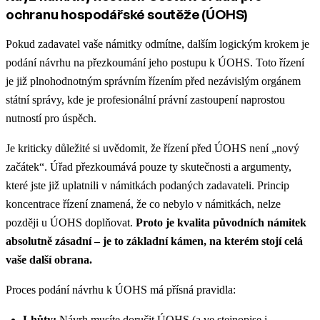
ochranu hospodářské soutěže (ÚOHS)
Pokud zadavatel vaše námitky odmítne, dalším logickým krokem je
podání návrhu na přezkoumání jeho postupu k ÚOHS. Toto řízení
je již plnohodnotným správním řízením před nezávislým orgánem
státní správy, kde je profesionální právní zastoupení naprostou
nutností pro úspěch.
Je kriticky důležité si uvědomit, že řízení před ÚOHS není „nový
začátek“. Úřad přezkoumává pouze ty skutečnosti a argumenty,
které jste již uplatnili v námitkách podaných zadavateli. Princip
koncentrace řízení znamená, že co nebylo v námitkách, nelze
později u ÚOHS doplňovat.
Proto je kvalita původních námitek
absolutně zásadní – je to základní kámen, na kterém stojí celá
vaše další obrana.
Proces podání návrhu k ÚOHS má přísná pravidla:
Lhůty:
Návrh musíte doručit ÚOHS (a ve stejnopise i