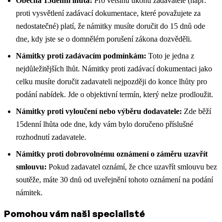
Obecná 15denní lhůta:
Pro většinu úkonů zadavatele (např.
proti vysvětlení zadávací dokumentace, které považujete za
nedostatečné) platí, že námitky musíte doručit do 15 dnů ode
dne, kdy jste se o domnělém porušení zákona dozvěděli.
Námitky proti zadávacím podmínkám:
Toto je jedna z
nejdůležitějších lhůt. Námitky proti zadávací dokumentaci jako
celku musíte doručit zadavateli nejpozději do konce lhůty pro
podání nabídek. Jde o objektivní termín, který nelze prodloužit.
Námitky proti vyloučení nebo výběru dodavatele:
Zde běží
15denní lhůta ode dne, kdy vám bylo doručeno příslušné
rozhodnutí zadavatele.
Námitky proti dobrovolnému oznámení o záměru uzavřít
smlouvu:
Pokud zadavatel oznámí, že chce uzavřít smlouvu bez
soutěže, máte 30 dnů od uveřejnění tohoto oznámení na podání
námitek.
Pomohou vám naši specialisté