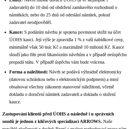
zadavateli) do 10 dnů od obdržení zamítavého rozhodnutí o
námitkách, nebo do 25 dnů od odeslání námitek, pokud
zadavatel neodpověděl.
Kauce:
S podáním návrhu je spojena povinnost složit na účet
ÚOHS kauci. Její výše je zpravidla 1 % z vaší nabídkové ceny,
minimálně však 50 tisíc Kč a maximálně 10 milionů Kč
.
Kauce
slouží jako filtr proti šikanózním návrhům a v případě neúspěchu
propadá státu. V případě úspěchu vám bude vrácena.
Forma a náležitosti:
Návrh se podává výhradně elektronicky
(datovou schránkou nebo s elektronickým podpisem) a musí
obsahovat všechny zákonem stanovené náležitosti, včetně
dokladu o doručení námitek zadavateli a dokladu o složení
kauce.
Zastupování klientů před ÚOHS a následně i u správních
soudů je jednou z klíčových specializací ARROWS.
Naše
rozsáhlé zkušenosti z desítek řízení a znalost rozhodovací praxe nám