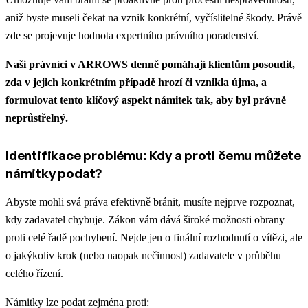
aniž byste museli čekat na vznik konkrétní, vyčíslitelné škody. Právě
zde se projevuje hodnota expertního právního poradenství.
Naši právníci v ARROWS denně pomáhají klientům posoudit,
zda v jejich konkrétním případě hrozí či vznikla újma, a
formulovat tento klíčový aspekt námitek tak, aby byl právně
neprůstřelný.
Identifikace problému: Kdy a proti čemu můžete
námitky podat?
Abyste mohli svá práva efektivně bránit, musíte nejprve rozpoznat,
kdy zadavatel chybuje. Zákon vám dává široké možnosti obrany
proti celé řadě pochybení. Nejde jen o finální rozhodnutí o vítězi, ale
o jakýkoliv krok (nebo naopak nečinnost) zadavatele v průběhu
celého řízení.
Námitky lze podat zejména proti: