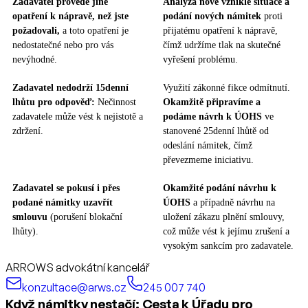
Zadavatel provede jiné
Analýza nově vzniklé situace a
opatření k nápravě, než jste
podání nových námitek
proti
požadovali,
a toto opatření je
přijatému opatření k nápravě,
nedostatečné nebo pro vás
čímž udržíme tlak na skutečné
nevýhodné.
vyřešení problému.
Zadavatel nedodrží 15denní
Využití zákonné fikce odmítnutí.
lhůtu pro odpověď:
Nečinnost
Okamžitě připravíme a
zadavatele může vést k nejistotě a
podáme návrh k ÚOHS
ve
zdržení.
stanovené 25denní lhůtě od
odeslání námitek, čímž
převezmeme iniciativu.
Zadavatel se pokusí i přes
Okamžité podání návrhu k
podané námitky uzavřít
ÚOHS
a případně návrhu na
smlouvu
(porušení blokační
uložení zákazu plnění smlouvy,
lhůty).
což může vést k jejímu zrušení a
vysokým sankcím pro zadavatele.
ARROWS advokátní kancelář
konzultace@arws.cz
245 007 740
Když námitky nestačí: Cesta k Úřadu pro