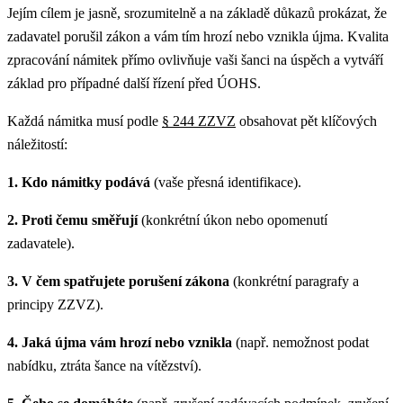
Jejím cílem je jasně, srozumitelně a na základě důkazů prokázat, že
zadavatel porušil zákon a vám tím hrozí nebo vznikla újma. Kvalita
zpracování námitek přímo ovlivňuje vaši šanci na úspěch a vytváří
základ pro případné další řízení před ÚOHS.
Každá námitka musí podle
§ 244 ZZVZ
obsahovat pět klíčových
náležitostí:
1. Kdo námitky podává
(vaše přesná identifikace).
2. Proti čemu směřují
(konkrétní úkon nebo opomenutí
zadavatele).
3. V čem spatřujete porušení zákona
(konkrétní paragrafy a
principy ZZVZ).
4. Jaká újma vám hrozí nebo vznikla
(např. nemožnost podat
nabídku, ztráta šance na vítězství).