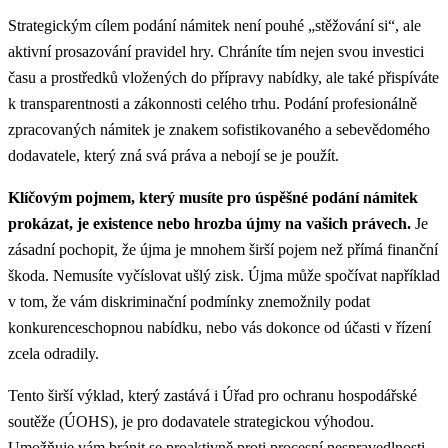
Strategickým cílem podání námitek není pouhé „stěžování si“, ale
aktivní prosazování pravidel hry. Chráníte tím nejen svou investici
času a prostředků vložených do přípravy nabídky, ale také přispíváte
k transparentnosti a zákonnosti celého trhu. Podání profesionálně
zpracovaných námitek je znakem sofistikovaného a sebevědomého
dodavatele, který zná svá práva a nebojí se je použít.
Klíčovým pojmem, který musíte pro úspěšné podání námitek
prokázat, je existence nebo hrozba újmy na vašich právech.
Je
zásadní pochopit, že újma je mnohem širší pojem než přímá finanční
škoda. Nemusíte vyčíslovat ušlý zisk. Újma může spočívat například
v tom, že vám diskriminační podmínky znemožnily podat
konkurenceschopnou nabídku, nebo vás dokonce od účasti v řízení
zcela odradily.
Tento širší výklad, který zastává i Úřad pro ochranu hospodářské
soutěže (ÚOHS), je pro dodavatele strategickou výhodou.
Umožňuje vám bránit se proaktivně proti procesní nespravedlnosti,