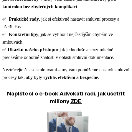
kontrolou bez zbytečných komplikací
.
✅
Praktické rady
, jak si efektivně nastavit smluvní procesy a
ušetřit čas.
✅
Konkrétní tipy
, jak se vyhnout nejčastějším chybám ve
smlouvách.
✅
Ukázku našeho přístupu:
jak jednoduše a srozumitelně
předáváme odborné znalosti v oblasti smluvní dokumentace.
Neztrácejte čas se smlouvami – my vám pomůžeme nastavit smluvní
procesy tak, aby byly
rychlé, efektivní a bezpečné
.
Napište si o e-book Advokáti radí, jak ušetřit
miliony
ZDE