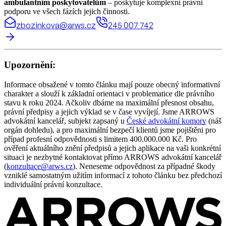
ambulantním poskytovatelům
– poskytuje komplexní právní
podporu ve všech fázích jejich činnosti.
zbozinkova@arws.cz
245 007 742
Upozornění:
Informace obsažené v tomto článku mají pouze obecný informativní
charakter a slouží k základní orientaci v problematice dle právního
stavu k roku 2024. Ačkoliv dbáme na maximální přesnost obsahu,
právní předpisy a jejich výklad se v čase vyvíjejí. Jsme ARROWS
advokátní kancelář, subjekt zapsaný u
České advokátní komory
(náš
orgán dohledu), a pro maximální bezpečí klientů jsme pojištěni pro
případ profesní odpovědnosti s limitem 400.000.000 Kč. Pro
ověření aktuálního znění předpisů a jejich aplikace na vaši konkrétní
situaci je nezbytné kontaktovat přímo ARROWS advokátní kancelář
(
konzultace@arws.cz
). Neneseme odpovědnost za případné škody
vzniklé samostatným užitím informací z tohoto článku bez předchozí
individuální právní konzultace.