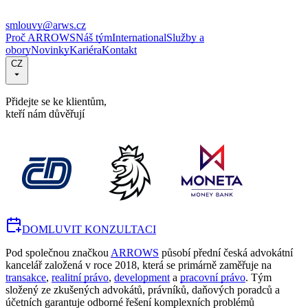
smlouvy@arws.cz
Proč ARROWS
Náš tým
International
Služby a
obory
Novinky
Kariéra
Kontakt
CZ
Přidejte se ke klientům,
kteří nám důvěřují
DOMLUVIT KONZULTACI
Pod společnou značkou
ARROWS
působí přední česká advokátní
kancelář založená v roce 2018, která se primárně zaměřuje na
transakce
,
realitní právo
,
development
a
pracovní právo
. Tým
složený ze zkušených advokátů, právníků, daňových poradců a
účetních garantuje odborné řešení komplexních problémů