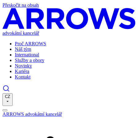
Přeskočit na obsah
advokátní kancelář
Proč ARROWS
Náš tým
International
Služby a obory
Novinky
Kariéra
Kontakt
CZ
ARROWS advokátní kancelář