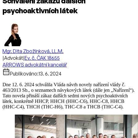
Schválení zákazu dalších
psychoaktivních látek
Mgr. Dita Zbožínková, LL.M.
|
Advokát
|
Ev. č. ČAK 18655
ARROWS advokátní kancelář
Publikováno:
13. 6. 2024
Dne 12. 6. 2024 schválila Vláda návrh novely nařízení vlády č.
463/2013 Sb., o seznamech návykových látek (dále jen „Nařízení“).
Tato novela přináší zákaz dalších sedmi nových psychoaktivních
látek, konkrétně HHCP, HHCH (HHC-C6), HHC-C8, HHCB
(HHC-C4), THCH (THC-H6), THC-C8 a THCB (THC-C4).