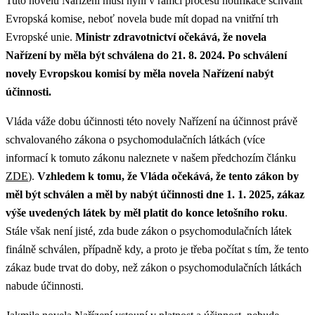
Tuto novelu Nařízení musí nyní v rámci procesu notifikace schválit
Evropská komise, neboť novela bude mít dopad na vnitřní trh
Evropské unie.
Ministr zdravotnictví očekává, že novela
Nařízení by měla být schválena do 21. 8. 2024. Po schválení
novely Evropskou komisí by měla novela Nařízení nabýt
účinnosti.
Vláda váže dobu účinnosti této novely Nařízení na účinnost právě
schvalovaného zákona o psychomodulačních látkách (více
informací k tomuto zákonu naleznete v našem předchozím článku
ZDE
).
Vzhledem k tomu, že Vláda očekává, že tento zákon by
měl být schválen a měl by nabýt účinnosti dne 1. 1. 2025, zákaz
výše uvedených látek by měl platit do konce letošního roku
.
Stále však není jisté, zda bude zákon o psychomodulačních látek
finálně schválen, případně kdy, a proto je třeba počítat s tím, že tento
zákaz bude trvat do doby, než zákon o psychomodulačních látkách
nabude účinnosti.