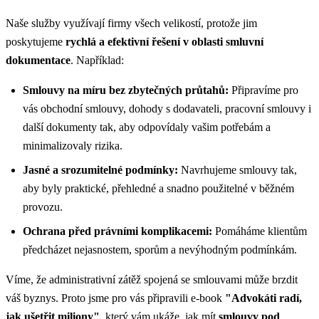
Naše služby využívají firmy všech velikostí, protože jim
poskytujeme
rychlá a efektivní řešení v oblasti smluvní
dokumentace
. Například:
Smlouvy na míru bez zbytečných průtahů:
Připravíme pro
vás obchodní smlouvy, dohody s dodavateli, pracovní smlouvy i
další dokumenty tak, aby odpovídaly vašim potřebám a
minimalizovaly rizika.
Jasné a srozumitelné podmínky:
Navrhujeme smlouvy tak,
aby byly praktické, přehledné a snadno použitelné v běžném
provozu.
Ochrana před právními komplikacemi:
Pomáháme klientům
předcházet nejasnostem, sporům a nevýhodným podmínkám.
Víme, že administrativní zátěž spojená se smlouvami může brzdit
váš byznys. Proto jsme pro vás připravili e-book
"Advokáti radí,
jak ušetřit miliony"
, který vám ukáže, jak mít
smlouvy pod