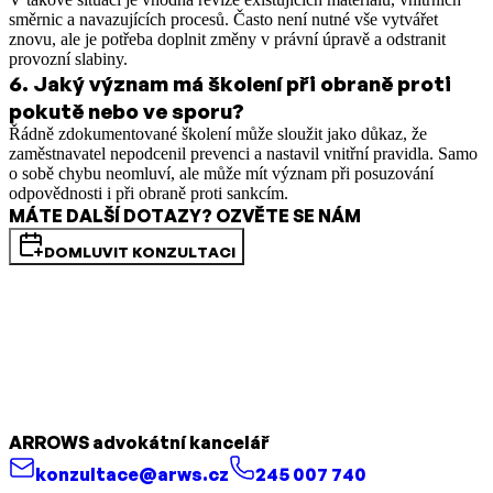
směrnic a navazujících procesů. Často není nutné vše vytvářet
znovu, ale je potřeba doplnit změny v právní úpravě a odstranit
provozní slabiny.
6
.
Jaký význam má školení při obraně proti
pokutě nebo ve sporu?
Řádně zdokumentované školení může sloužit jako důkaz, že
zaměstnavatel nepodcenil prevenci a nastavil vnitřní pravidla. Samo
o sobě chybu neomluví, ale může mít význam při posuzování
odpovědnosti i při obraně proti sankcím.
MÁTE DALŠÍ DOTAZY? OZVĚTE SE NÁM
DOMLUVIT KONZULTACI
ARROWS advokátní kancelář
konzultace@arws.cz
245 007 740