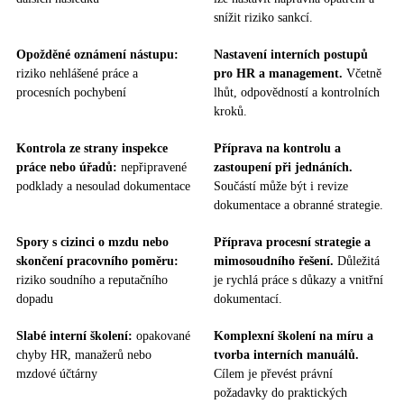
snížit riziko sankcí.
Opožděné oznámení nástupu:
Nastavení interních postupů
riziko nehlášené práce a
pro HR a management.
Včetně
procesních pochybení
lhůt, odpovědností a kontrolních
kroků.
Kontrola ze strany inspekce
Příprava na kontrolu a
práce nebo úřadů:
nepřipravené
zastoupení při jednáních.
podklady a nesoulad dokumentace
Součástí může být i revize
dokumentace a obranné strategie.
Spory s cizinci o mzdu nebo
Příprava procesní strategie a
skončení pracovního poměru:
mimosoudního řešení.
Důležitá
riziko soudního a reputačního
je rychlá práce s důkazy a vnitřní
dopadu
dokumentací.
Slabé interní školení:
opakované
Komplexní školení na míru a
chyby HR, manažerů nebo
tvorba interních manuálů.
mzdové účtárny
Cílem je převést právní
požadavky do praktických