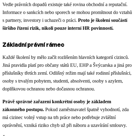
Vedle právních dopadů existuje také rovina obchodní a reputační.
Informace o sankcích nebo sporech se mohou promítnout do vztahů
s partnery, investory i uchazeči o práci.
Proto je školení součástí
širšího řízení rizik, nikoli pouze interní HR povinností.
Základní právní rámec
Každé školení by mělo začít rozlišením hlavních kategorií cizinců.
Jiná pravidla platí pro občany států EU, EHP a Švýcarska a jiná pro
příslušníky třetích zemí. Odlišný režim mají také rodinní příslušníci,
osoby s trvalým pobytem, studenti, absolventi, osoby s azylem,
doplňkovou ochranou nebo dočasnou ochranou.
Právě správné zařazení konkrétní osoby je základem
zákonného postupu.
Pokud zaměstnavatel špatně vyhodnotí, zda
má cizinec volný vstup na trh práce nebo potřebuje zvláštní
oprávnění, vzniká riziko chyb už při náboru a uzavírání smlouvy.