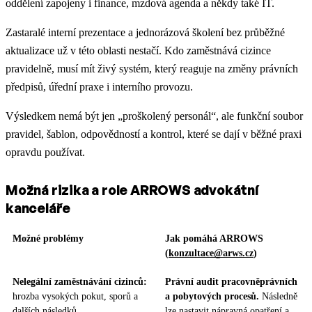
oddělení zapojeny i finance, mzdová agenda a někdy také IT.
Zastaralé interní prezentace a jednorázová školení bez průběžné
aktualizace už v této oblasti nestačí. Kdo zaměstnává cizince
pravidelně, musí mít živý systém, který reaguje na změny právních
předpisů, úřední praxe i interního provozu.
Výsledkem nemá být jen „proškolený personál“, ale funkční soubor
pravidel, šablon, odpovědností a kontrol, které se dají v běžné praxi
opravdu používat.
Možná rizika a role ARROWS advokátní
kanceláře
Možné problémy
Jak pomáhá ARROWS
(
konzultace@arws.cz
)
Nelegální zaměstnávání cizinců:
Právní audit pracovněprávních
hrozba vysokých pokut, sporů a
a pobytových procesů.
Následně
dalších následků
lze nastavit nápravná opatření a