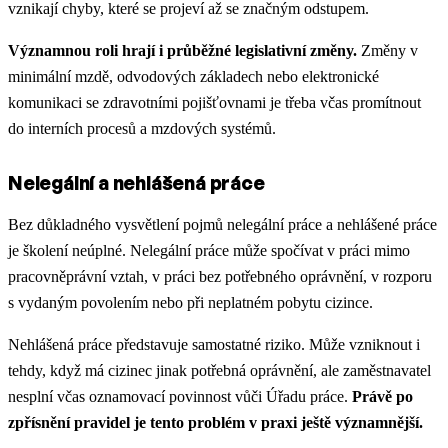
vznikají chyby, které se projeví až se značným odstupem.
Významnou roli hrají i průběžné legislativní změny.
Změny v
minimální mzdě, odvodových základech nebo elektronické
komunikaci se zdravotními pojišťovnami je třeba včas promítnout
do interních procesů a mzdových systémů.
Nelegální a nehlášená práce
Bez důkladného vysvětlení pojmů nelegální práce a nehlášené práce
je školení neúplné. Nelegální práce může spočívat v práci mimo
pracovněprávní vztah, v práci bez potřebného oprávnění, v rozporu
s vydaným povolením nebo při neplatném pobytu cizince.
Nehlášená práce představuje samostatné riziko. Může vzniknout i
tehdy, když má cizinec jinak potřebná oprávnění, ale zaměstnavatel
nesplní včas oznamovací povinnost vůči Úřadu práce.
Právě po
zpřísnění pravidel je tento problém v praxi ještě významnější.