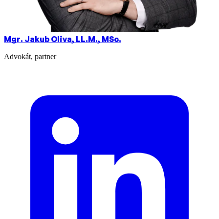
Mgr. Jakub Oliva, LL.M., MSc.
Advokát, partner