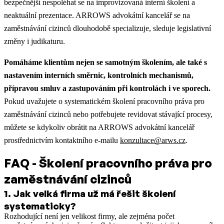
bezpečnější nespoléhat se na improvizovaná interní školení a
neaktuální prezentace. ARROWS advokátní kancelář se na
zaměstnávání cizinců dlouhodobě specializuje, sleduje legislativní
změny i judikaturu.
Pomáháme klientům nejen se samotným školením, ale také s
nastavením interních směrnic, kontrolních mechanismů,
přípravou smluv a zastupováním při kontrolách i ve sporech.
Pokud uvažujete o systematickém školení pracovního práva pro
zaměstnávání cizinců nebo potřebujete revidovat stávající procesy,
můžete se kdykoliv obrátit na ARROWS advokátní kancelář
prostřednictvím kontaktního e-mailu
konzultace@arws.cz
.
FAQ - Školení pracovního práva pro
zaměstnávání cizinců
1
.
Jak velká firma už má řešit školení
systematicky?
Rozhodující není jen velikost firmy, ale zejména počet