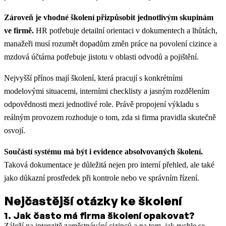
Zároveň je vhodné školení přizpůsobit jednotlivým skupinám
ve firmě.
HR potřebuje detailní orientaci v dokumentech a lhůtách,
manažeři musí rozumět dopadům změn práce na povolení cizince a
mzdová účtárna potřebuje jistotu v oblasti odvodů a pojištění.
Nejvyšší přínos mají školení, která pracují s konkrétními
modelovými situacemi, interními checklisty a jasným rozdělením
odpovědnosti mezi jednotlivé role. Právě propojení výkladu s
reálným provozem rozhoduje o tom, zda si firma pravidla skutečně
osvojí.
Součástí systému má být i evidence absolvovaných školení.
Taková dokumentace je důležitá nejen pro interní přehled, ale také
jako důkazní prostředek při kontrole nebo ve správním řízení.
Nejčastější otázky ke školení
1
.
Jak často má firma školení opakovat?
Záleží na intenzitě zaměstnávání cizinců a na tom, jak rychle se