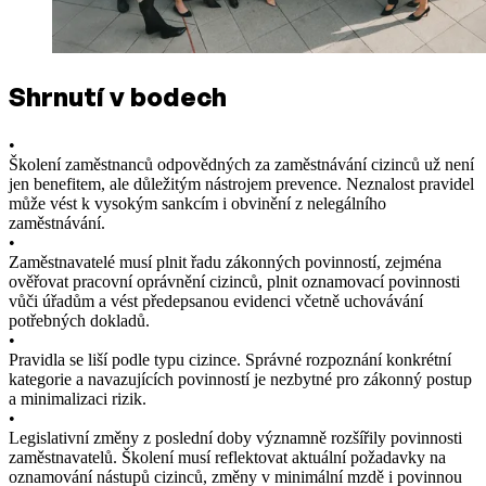
Shrnutí v bodech
•
Školení zaměstnanců odpovědných za zaměstnávání cizinců už není
jen benefitem, ale důležitým nástrojem prevence. Neznalost pravidel
může vést k vysokým sankcím i obvinění z nelegálního
zaměstnávání.
•
Zaměstnavatelé musí plnit řadu zákonných povinností, zejména
ověřovat pracovní oprávnění cizinců, plnit oznamovací povinnosti
vůči úřadům a vést předepsanou evidenci včetně uchovávání
potřebných dokladů.
•
Pravidla se liší podle typu cizince. Správné rozpoznání konkrétní
kategorie a navazujících povinností je nezbytné pro zákonný postup
a minimalizaci rizik.
•
Legislativní změny z poslední doby významně rozšířily povinnosti
zaměstnavatelů. Školení musí reflektovat aktuální požadavky na
oznamování nástupů cizinců, změny v minimální mzdě i povinnou