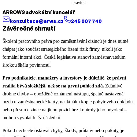
pravidel.
ARROWS advokátní kancelář
konzultace@arws.cz
245 007 740
Závěrečné shrnutí
Školení pracovního práva pro zaměstnávání cizinců je dnes nutné
chápat jako součást strategického řízení rizik firmy, nikoli jako
formální interní akci. Česká legislativa stanoví zaměstnavatelům
širokou škálu povinností.
Pro podnikatele, manažery a investory je důležité, že právní
realita bývá složitější, než se na první pohled zdá.
Zdánlivě
drobné chyby – opožděné oznámení nástupu, špatně nastavená
mzda u zaměstnanecké karty, neaktuální kopie pobytového dokladu
nebo přesun cizince na jinou pozici bez kontroly jeho povolení –
mohou vyvolat řetěz následků.
Pokud nechcete riskovat chyby, škody, průtahy nebo pokuty, je