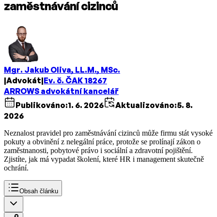
zaměstnávání cizinců
Mgr. Jakub Oliva, LL.M., MSc.
|
Advokát
|
Ev. č. ČAK 18267
ARROWS advokátní kancelář
Publikováno:
1. 6. 2026
Aktualizováno:
5. 8.
2026
Neznalost pravidel pro zaměstnávání cizinců může firmu stát vysoké
pokuty a obvinění z nelegální práce, protože se prolínají zákon o
zaměstnanosti, pobytové právo i sociální a zdravotní pojištění.
Zjistíte, jak má vypadat školení, které HR i management skutečně
ochrání.
Obsah článku