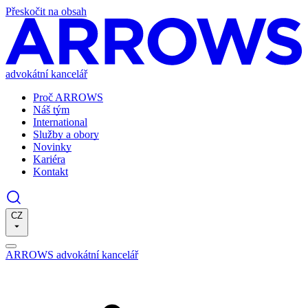
Přeskočit na obsah
advokátní kancelář
Proč ARROWS
Náš tým
International
Služby a obory
Novinky
Kariéra
Kontakt
CZ
ARROWS advokátní kancelář