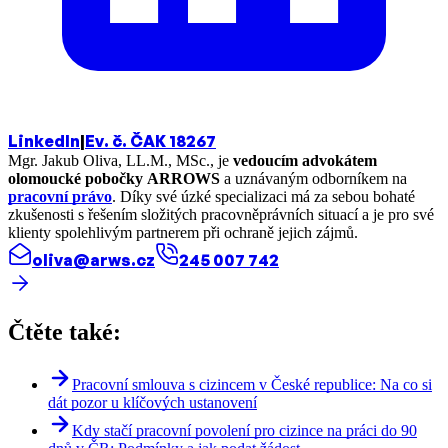
LinkedIn
|
Ev. č. ČAK 18267
Mgr. Jakub Oliva, LL.M., MSc., je
vedoucím advokátem
olomoucké pobočky ARROWS
a uznávaným odborníkem na
pracovní právo
. Díky své úzké specializaci má za sebou bohaté
zkušenosti s řešením složitých pracovněprávních situací a je pro své
klienty spolehlivým partnerem při ochraně jejich zájmů.
oliva@arws.cz
245 007 742
Čtěte také:
Pracovní smlouva s cizincem v České republice: Na co si
dát pozor u klíčových ustanovení
Kdy stačí pracovní povolení pro cizince na práci do 90