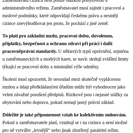
Zaměstnávání cizinců není pouze otázkou pobytového a
administrativního režimu. Zaměstnavatel musí zajistit i pracovní a
mzdové podmínky, které odpovídají českému právu a nesmějí
cizince znevýhodňovat jen proto, že pochází z jiné země.
To platí pro základní mzdu, pracovní dobu, dovolenou,
příplatky, bezpečnost a ochranu zdraví při práci i další
pracovněprávní standardy.
U některých typů oprávnění, zejména
u zaměstnaneckých a modrých karet, se navíc sledují zvláštní limity
týkající se pracovní doby a minimální výše odměny.
Školení musí upozornit, že nesoulad mezi skutečně vyplácenou
mzdou a údaji předkládanými úřadům může být vyhodnocen jako
velmi závažné porušení předpisů. Rizikové jsou i nejasné srážky za
ubytování nebo dopravu, pokud nemají jasný právní základ.
Důležité je také připomenout vztah ke kolektivním smlouvám.
Pokud u zaměstnavatele platí, vztahují se i na cizince a není možné
pro ně vytvářet „levnější“ nebo jinak zhoršený paralelní režim.