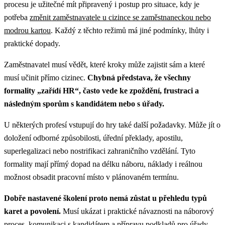
procesu je užitečné mít připravený i postup pro situace, kdy je
potřeba
změnit zaměstnavatele u cizince se zaměstnaneckou nebo
modrou kartou
.
Každý z těchto režimů má jiné podmínky, lhůty i
praktické dopady.
Zaměstnavatel musí vědět, které kroky může zajistit sám a které
musí učinit přímo cizinec.
Chybná představa, že všechny
formality „zařídí HR“, často vede ke zpoždění, frustraci a
následným sporům s kandidátem nebo s úřady.
U některých profesí vstupují do hry také další požadavky. Může jít o
doložení odborné způsobilosti, úřední překlady, apostilu,
superlegalizaci nebo nostrifikaci zahraničního vzdělání. Tyto
formality mají přímý dopad na délku náboru, náklady i reálnou
možnost obsadit pracovní místo v plánovaném termínu.
Dobře nastavené školení proto nemá zůstat u přehledu typů
karet a povolení.
Musí ukázat i praktické návaznosti na náborový
proces, komunikaci s kandidátem a přípravu podkladů pro úřady.