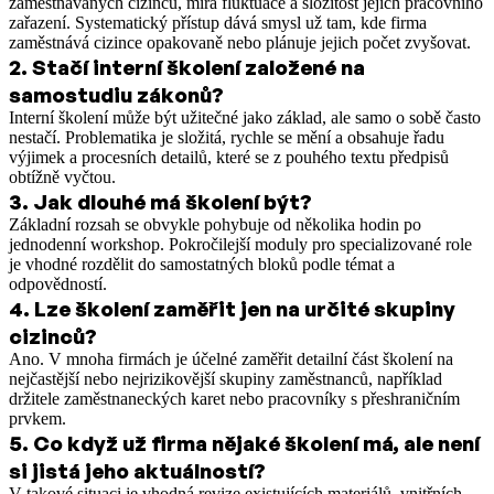
zaměstnávaných cizinců, míra fluktuace a složitost jejich pracovního
zařazení. Systematický přístup dává smysl už tam, kde firma
zaměstnává cizince opakovaně nebo plánuje jejich počet zvyšovat.
2
.
Stačí interní školení založené na
samostudiu zákonů?
Interní školení může být užitečné jako základ, ale samo o sobě často
nestačí. Problematika je složitá, rychle se mění a obsahuje řadu
výjimek a procesních detailů, které se z pouhého textu předpisů
obtížně vyčtou.
3
.
Jak dlouhé má školení být?
Základní rozsah se obvykle pohybuje od několika hodin po
jednodenní workshop. Pokročilejší moduly pro specializované role
je vhodné rozdělit do samostatných bloků podle témat a
odpovědností.
4
.
Lze školení zaměřit jen na určité skupiny
cizinců?
Ano. V mnoha firmách je účelné zaměřit detailní část školení na
nejčastější nebo nejrizikovější skupiny zaměstnanců, například
držitele zaměstnaneckých karet nebo pracovníky s přeshraničním
prvkem.
5
.
Co když už firma nějaké školení má, ale není
si jistá jeho aktuálností?
V takové situaci je vhodná revize existujících materiálů, vnitřních