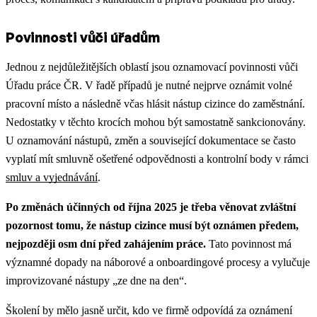
Povinnosti vůči úřadům
Jednou z nejdůležitějších oblastí jsou oznamovací povinnosti vůči
Úřadu práce ČR. V řadě případů je nutné nejprve oznámit volné
pracovní místo a následně včas hlásit nástup cizince do zaměstnání.
Nedostatky v těchto krocích mohou být samostatně sankcionovány.
U oznamování nástupů, změn a související dokumentace se často
vyplatí mít smluvně ošetřené odpovědnosti a kontrolní body v rámci
smluv a vyjednávání
.
Po změnách účinných od října 2025 je třeba věnovat zvláštní
pozornost tomu, že nástup cizince musí být oznámen předem,
nejpozději osm dní před zahájením práce.
Tato povinnost má
významné dopady na náborové a onboardingové procesy a vylučuje
improvizované nástupy „ze dne na den“.
Školení by mělo jasně určit, kdo ve firmě odpovídá za oznámení