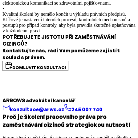
elektronickou komunikaci se zdravotními pojišťovnami.
•
Kvalitní školení by nemělo končit u výkladu právních předpisů.
Klíčové je nastavení interních procesů, kontrolních mechanismů a
postupů pro případ kontroly, aby byla pravidla skutečně uplatňována
v každodenní praxi.
POTŘEBUJETE JISTOTU PŘI ZAMĚSTNÁVÁNÍ
CIZINCŮ?
Kontaktujte nás, rádi Vám pomůžeme zajistit
soulad s právem.
DOMLUVIT KONZULTACI
ARROWS advokátní kancelář
konzultace@arws.cz
245 007 740
Proč je školení pracovního práva pro
zaměstnávání cizinců strategickou nutností
Firmy, které zaměstnávají cizince, se pohybují v souběhu několika