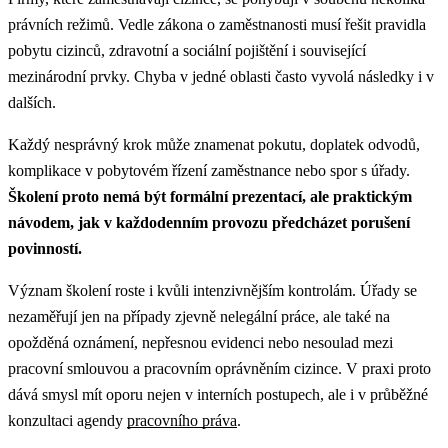
právních režimů. Vedle zákona o zaměstnanosti musí řešit pravidla
pobytu cizinců, zdravotní a sociální pojištění i související
mezinárodní prvky. Chyba v jedné oblasti často vyvolá následky i v
dalších.
Každý nesprávný krok může znamenat pokutu, doplatek odvodů,
komplikace v pobytovém řízení zaměstnance nebo spor s úřady.
Školení proto nemá být formální prezentací, ale praktickým
návodem, jak v každodenním provozu předcházet porušení
povinností.
Význam školení roste i kvůli intenzivnějším kontrolám. Úřady se
nezaměřují jen na případy zjevně nelegální práce, ale také na
opožděná oznámení, nepřesnou evidenci nebo nesoulad mezi
pracovní smlouvou a pracovním oprávněním cizince.
V praxi proto
dává smysl mít oporu nejen v interních postupech, ale i v průběžné
konzultaci agendy
pracovního práva
.