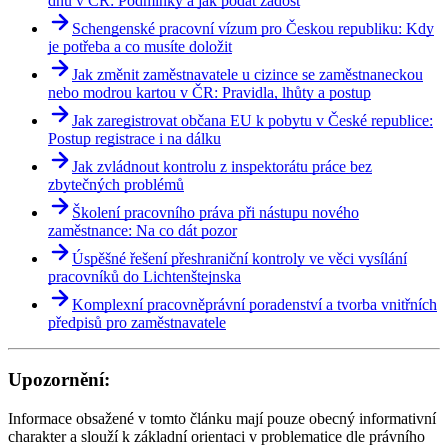
dnů v ČR: Podmínky a jak podat žádost
Schengenské pracovní vízum pro Českou republiku: Kdy
je potřeba a co musíte doložit
Jak změnit zaměstnavatele u cizince se zaměstnaneckou
nebo modrou kartou v ČR: Pravidla, lhůty a postup
Jak zaregistrovat občana EU k pobytu v České republice:
Postup registrace i na dálku
Jak zvládnout kontrolu z inspektorátu práce bez
zbytečných problémů
Školení pracovního práva při nástupu nového
zaměstnance: Na co dát pozor
Úspěšné řešení přeshraniční kontroly ve věci vysílání
pracovníků do Lichtenštejnska
Komplexní pracovněprávní poradenství a tvorba vnitřních
předpisů pro zaměstnavatele
Upozornění:
Informace obsažené v tomto článku mají pouze obecný informativní
charakter a slouží k základní orientaci v problematice dle právního