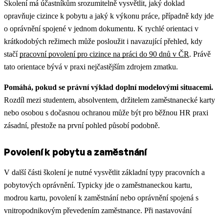
Školení má účastníkům srozumitelně vysvětlit, jaký doklad
opravňuje cizince k pobytu a jaký k výkonu práce, případně kdy jde
o oprávnění spojené v jednom dokumentu.
K rychlé orientaci v
krátkodobých režimech může posloužit i navazující přehled, kdy
stačí
pracovní povolení pro cizince na práci do 90 dnů v ČR
.
Právě
tato orientace bývá v praxi nejčastějším zdrojem zmatku.
Pomáhá, pokud se právní výklad doplní modelovými situacemi.
Rozdíl mezi studentem, absolventem, držitelem zaměstnanecké karty
nebo osobou s dočasnou ochranou může být pro běžnou HR praxi
zásadní, přestože na první pohled působí podobně.
Povolení k pobytu a zaměstnání
V další části školení je nutné vysvětlit základní typy pracovních a
pobytových oprávnění. Typicky jde o zaměstnaneckou kartu,
modrou kartu, povolení k zaměstnání nebo oprávnění spojená s
vnitropodnikovým převedením zaměstnance.
Při nastavování