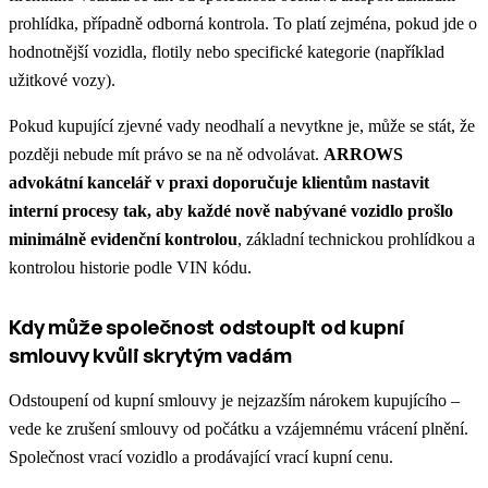
prohlídka, případně odborná kontrola. To platí zejména, pokud jde o
hodnotnější vozidla, flotily nebo specifické kategorie (například
užitkové vozy).
Pokud kupující zjevné vady neodhalí a nevytkne je, může se stát, že
později nebude mít právo se na ně odvolávat.
ARROWS
advokátní kancelář v praxi doporučuje klientům nastavit
interní procesy tak, aby každé nově nabývané vozidlo prošlo
minimálně evidenční kontrolou
, základní technickou prohlídkou a
kontrolou historie podle VIN kódu.
Kdy může společnost odstoupit od kupní
smlouvy kvůli skrytým vadám
Odstoupení od kupní smlouvy je nejzazším nárokem kupujícího –
vede ke zrušení smlouvy od počátku a vzájemnému vrácení plnění.
Společnost vrací vozidlo a prodávající vrací kupní cenu.