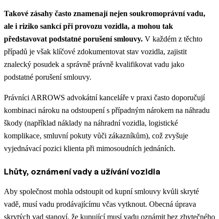
Takové zásahy často znamenají nejen soukromoprávní vadu,
ale i riziko sankcí při provozu vozidla, a mohou tak
představovat podstatné porušení smlouvy.
V každém z těchto
případů je však klíčové zdokumentovat stav vozidla, zajistit
znalecký posudek a správně právně kvalifikovat vadu jako
podstatné porušení smlouvy.
Právníci ARROWS advokátní kanceláře v praxi často doporučují
kombinaci nároku na odstoupení s případným nárokem na náhradu
škody (například náklady na náhradní vozidla, logistické
komplikace, smluvní pokuty vůči zákazníkům), což zvyšuje
vyjednávací pozici klienta při mimosoudních jednáních.
Lhůty, oznámení vady a užívání vozidla
Aby společnost mohla odstoupit od kupní smlouvy kvůli skryté
vadě, musí vadu prodávajícímu včas vytknout. Obecná úprava
skrytých vad stanoví, že kupující musí vadu oznámit bez zbytečného