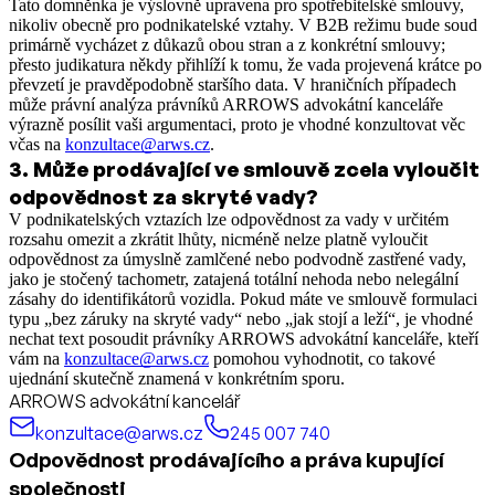
Tato domněnka je výslovně upravena pro spotřebitelské smlouvy,
nikoliv obecně pro podnikatelské vztahy. V B2B režimu bude soud
primárně vycházet z důkazů obou stran a z konkrétní smlouvy;
přesto judikatura někdy přihlíží k tomu, že vada projevená krátce po
převzetí je pravděpodobně staršího data. V hraničních případech
může právní analýza právníků ARROWS advokátní kanceláře
výrazně posílit vaši argumentaci, proto je vhodné konzultovat věc
včas na
konzultace@arws.cz
.
3
.
Může prodávající ve smlouvě zcela vyloučit
odpovědnost za skryté vady?
V podnikatelských vztazích lze odpovědnost za vady v určitém
rozsahu omezit a zkrátit lhůty, nicméně nelze platně vyloučit
odpovědnost za úmyslně zamlčené nebo podvodně zastřené vady,
jako je stočený tachometr, zatajená totální nehoda nebo nelegální
zásahy do identifikátorů vozidla. Pokud máte ve smlouvě formulaci
typu „bez záruky na skryté vady“ nebo „jak stojí a leží“, je vhodné
nechat text posoudit právníky ARROWS advokátní kanceláře, kteří
vám na
konzultace@arws.cz
pomohou vyhodnotit, co takové
ujednání skutečně znamená v konkrétním sporu.
ARROWS advokátní kancelář
konzultace@arws.cz
245 007 740
Odpovědnost prodávajícího a práva kupující
společnosti