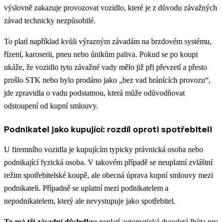
výslovně zakazuje provozovat vozidlo, které je z důvodu závažných
závad technicky nezpůsobilé.
To platí například kvůli výrazným závadám na brzdovém systému,
řízení, karoserii, pneu nebo únikům paliva. Pokud se po koupi
ukáže, že vozidlo tyto závažné vady mělo již při převzetí a přesto
prošlo STK nebo bylo prodáno jako „bez vad bránících provozu“,
jde zpravidla o vadu podstatnou, která může odůvodňovat
odstoupení od kupní smlouvy.
Podnikatel jako kupující: rozdíl oproti spotřebiteli
U firemního vozidla je kupujícím typicky právnická osoba nebo
podnikající fyzická osoba. V takovém případě se neuplatní zvláštní
režim spotřebitelské koupě, ale obecná úprava kupní smlouvy mezi
podnikateli. Případně se uplatní mezi podnikatelem a
nepodnikatelem, který ale nevystupuje jako spotřebitel.
To má tři zásadní důsledky:
neplatí automatická dvouletá lhůta pro