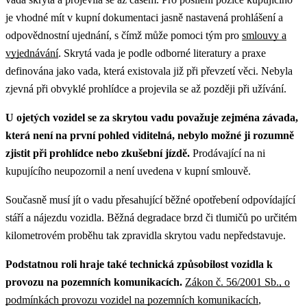
je vhodné mít v kupní dokumentaci jasně nastavená prohlášení a
odpovědnostní ujednání, s čímž může pomoci tým pro
smlouvy a
vyjednávání
.
Skrytá vada je podle odborné literatury a praxe
definována jako vada, která existovala již při převzetí věci. Nebyla
zjevná při obvyklé prohlídce a projevila se až později při užívání.
U ojetých vozidel se za skrytou vadu považuje zejména závada,
která není na první pohled viditelná, nebylo možné ji rozumně
zjistit při prohlídce nebo zkušební jízdě.
Prodávající na ni
kupujícího neupozornil a není uvedena v kupní smlouvě.
Současně musí jít o vadu přesahující běžné opotřebení odpovídající
stáří a nájezdu vozidla. Běžná degradace brzd či tlumičů po určitém
kilometrovém proběhu tak zpravidla skrytou vadu nepředstavuje.
Podstatnou roli hraje také technická způsobilost vozidla k
provozu na pozemních komunikacích.
Zákon č. 56/2001 Sb., o
podmínkách provozu vozidel na pozemních komunikacích
,