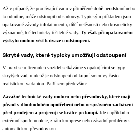
Až v případě, že prodávající vadu v přiměřené době neodstraní nebo
to odmítne, může odstoupit od smlouvy. Typickým příkladem jsou
opakované závady infotainmentu, dílčí netěsnosti nebo kosmeticky
významné, leč technicky řešitelné vady.
Ty však při opakovaném
výskytu mohou vést k úvaze o odstoupení.
Skryté vady, které typicky umožňují odstoupení
V praxi se u firemních vozidel setkáváme s opakujícími se typy
skrytých vad, u nichž je odstoupení od kupní smlouvy často
realistickou variantou. Patří sem především:
Závažné technické vady motoru nebo převodovky, které mají
původ v dlouhodobém opotřebení nebo nesprávném zacházení
před prodejem a projevují se krátce po koupi.
Jde například o
extrémní spotřebu oleje, ztrátu komprese nebo zásadní problémy s
automatickou převodovkou.