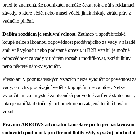
praxi to znamená, že podnikatel nemůže čekat rok a půl s reklamací
závady, o které věděl nebo musel vědět, jinak riskuje ztrátu práv z
vadného plnění.
Dalším rozdílem je smluvní volnost.
Zatímco u spotřebitelské
koupě nelze zákonnou odpovědnost prodávajícího za vady v zásadě
smluvně vyloučit nebo podstatně omezit, u B2B vztahů je možné
odpovědnost za vady v určitém rozsahu modifikovat, zkrátit lhůty
nebo některé nároky vyloučit.
Přesto ani v podnikatelských vztazích nelze vyloučit odpovědnost za
vady, o nichž prodávající věděl a kupujícímu je zamlčel. Nelze
vyloučit ani za úmyslně zamlčené či podvodně zastřené skutečnosti,
jako je například stočený tachometr nebo zatajená totální havárie
vozidla.
Právníci ARROWS advokátní kanceláře proto při nastavování
smluvních podmínek pro firemní flotily vždy vyvažují obchodní