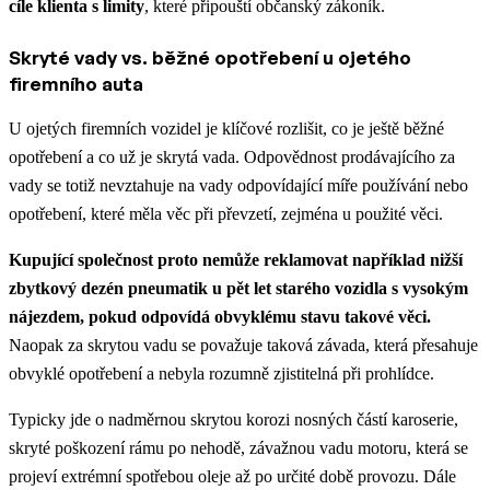
cíle klienta s limity
, které připouští občanský zákoník.
Skryté vady vs. běžné opotřebení u ojetého
firemního auta
U ojetých firemních vozidel je klíčové rozlišit, co je ještě běžné
opotřebení a co už je skrytá vada. Odpovědnost prodávajícího za
vady se totiž nevztahuje na vady odpovídající míře používání nebo
opotřebení, které měla věc při převzetí, zejména u použité věci.
Kupující společnost proto nemůže reklamovat například nižší
zbytkový dezén pneumatik u pět let starého vozidla s vysokým
nájezdem, pokud odpovídá obvyklému stavu takové věci.
Naopak za skrytou vadu se považuje taková závada, která přesahuje
obvyklé opotřebení a nebyla rozumně zjistitelná při prohlídce.
Typicky jde o nadměrnou skrytou korozi nosných částí karoserie,
skryté poškození rámu po nehodě, závažnou vadu motoru, která se
projeví extrémní spotřebou oleje až po určité době provozu. Dále