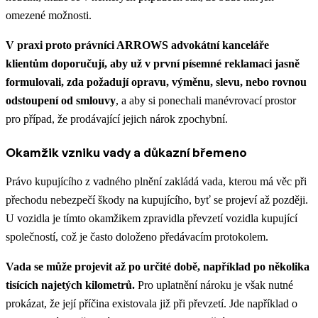
omezené možnosti.
V praxi proto právníci ARROWS advokátní kanceláře
klientům doporučují, aby už v první písemné reklamaci jasně
formulovali, zda požadují opravu, výměnu, slevu, nebo rovnou
odstoupení od smlouvy
, a aby si ponechali manévrovací prostor
pro případ, že prodávající jejich nárok zpochybní.
Okamžik vzniku vady a důkazní břemeno
Právo kupujícího z vadného plnění zakládá vada, kterou má věc při
přechodu nebezpečí škody na kupujícího, byť se projeví až později.
U vozidla je tímto okamžikem zpravidla převzetí vozidla kupující
společností, což je často doloženo předávacím protokolem.
Vada se může projevit až po určité době, například po několika
tisících najetých kilometrů.
Pro uplatnění nároku je však nutné
prokázat, že její příčina existovala již při převzetí. Jde například o