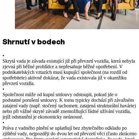
Shrnutí v bodech
•
Skrytá vada je závada existující již při převzetí vozidla, která nebyla
zjevná při běžné prohlídce a nepřesahuje běžné opotřebení. V
podnikatelských vztazích musí kupující společnost (na rozdíl od
spotřebitele) aktivně dokázat, že vada existovala již v okamžiku
převzetí vozidla.
•
Společnost může od kupní smlouvy odstoupit, pokud jde o
podstatné porušení smlouvy. K tomu typicky dochází při závažném
zatajení vady (např. stočený tachometr, zatajená strukturální havárie)
nebo při vážné skryté závadě znemožňující řádné užívání vozidla,
jejíž odstranění je ekonomicky neúnosné.
•
Práva z vadného plnění se uplatňují bez zbytečného odkladu po
zjištění vady, nejpozději do dvou let od převzetí věci (často zkráceno