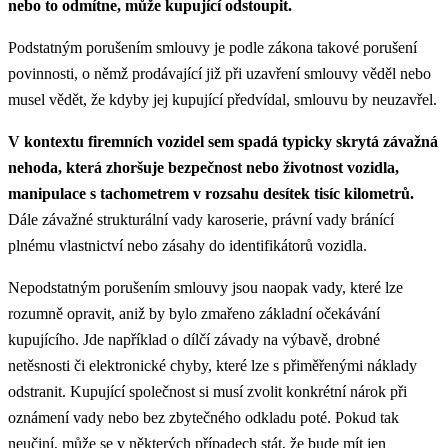
nebo to odmítne, může kupující odstoupit.
Podstatným porušením smlouvy je podle zákona takové porušení
povinnosti, o němž prodávající již při uzavření smlouvy věděl nebo
musel vědět, že kdyby jej kupující předvídal, smlouvu by neuzavřel.
V kontextu firemních vozidel sem spadá typicky skrytá závažná
nehoda, která zhoršuje bezpečnost nebo životnost vozidla,
manipulace s tachometrem v rozsahu desítek tisíc kilometrů.
Dále závažné strukturální vady karoserie, právní vady bránící
plnému vlastnictví nebo zásahy do identifikátorů vozidla.
Nepodstatným porušením smlouvy jsou naopak vady, které lze
rozumně opravit, aniž by bylo zmařeno základní očekávání
kupujícího. Jde například o dílčí závady na výbavě, drobné
netěsnosti či elektronické chyby, které lze s přiměřenými náklady
odstranit. Kupující společnost si musí zvolit konkrétní nárok při
oznámení vady nebo bez zbytečného odkladu poté. Pokud tak
neučiní, může se v některých případech stát, že bude mít jen