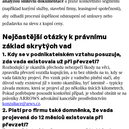
analýzou smluvní dokumentace
a praxe konkrétního segmentu
(například kurýrní služby, stavební firmy, leasingové společnosti),
aby odhadli procesní úspěšnost odstoupení od smlouvy nebo
požadavku na slevu z kupní ceny.
Nejčastější otázky k právnímu
základ skrytých vad
1
.
Kdy se v podnikatelském vztahu posuzuje,
zda vada existovala už při převzetí?
Rozhodující je okamžik přechodu nebezpečí škody na věci,
zpravidla převzetí vozidla kupujícím, a to bez ohledu na to, kdy se
vada fakticky projeví. Pro vznik práv z vadného plnění stačí, aby
důvod vady existoval již v tomto okamžiku, byť latentně – typicky
závada motoru, která se projeví až po několika tisících kilometrech.
Pokud potřebujete posoudit konkrétní případ, je vhodné obrátit se na
právníky ARROWS advokátní kanceláře prostřednictvím
konzultace@arws.cz
.
2
.
Platí pro firmu také domněnka, že vada
projevená do 12 měsíců existovala při
převzetí?