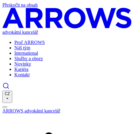
Přeskočit na obsah
advokátní kancelář
Proč ARROWS
Náš tým
International
Služby a obory
Novinky
Kariéra
Kontakt
CZ
ARROWS advokátní kancelář