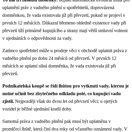
uplatnění práv z vadného plnění u spotřebitelů, doprovázená
domněnkou, že vada existovala již při převzetí, pokud se projeví v
prvních 12 měsících. Důkazní břemeno ohledně existence vady při
převzetí tíží primárně kupujícího a strany mají větší smluvní volnost
v ujednáních o odpovědnosti za vady.
Zatímco spotřebitel může u prodeje věci v obchodě uplatnit práva z
vadného plnění po dobu 24 měsíců od převzetí. V prvních 12
měsících se uplatní silná domněnka, že vada existovala již při
převzetí.
Podnikatelská koupě se řídí lhůtou pro vytknutí vady, kterou je
nutné učinit bez zbytečného odkladu poté, co kupující vadu
zjistil.
Nejpozději však do dvou let od převzetí věci; u ojetých
vozidel je běžné ujednání kratší doby.
Samotná práva z vadného plnění pak musí být uplatněna v
promlčecí lhůtě, která činí dva roky od včasného oznámení vady. V