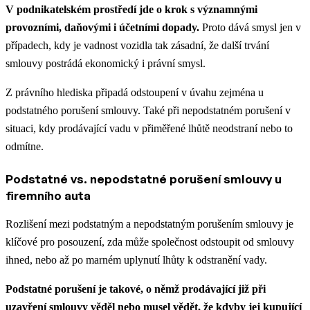
V podnikatelském prostředí jde o krok s významnými
provozními, daňovými i účetními dopady.
Proto dává smysl jen v
případech, kdy je vadnost vozidla tak zásadní, že další trvání
smlouvy postrádá ekonomický i právní smysl.
Z právního hlediska připadá odstoupení v úvahu zejména u
podstatného porušení smlouvy. Také při nepodstatném porušení v
situaci, kdy prodávající vadu v přiměřené lhůtě neodstraní nebo to
odmítne.
Podstatné vs. nepodstatné porušení smlouvy u
firemního auta
Rozlišení mezi podstatným a nepodstatným porušením smlouvy je
klíčové pro posouzení, zda může společnost odstoupit od smlouvy
ihned, nebo až po marném uplynutí lhůty k odstranění vady.
Podstatné porušení je takové, o němž prodávající již při
uzavření smlouvy věděl nebo musel vědět, že kdyby jej kupující