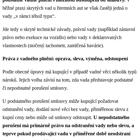
běžné praxi skrytých vad u firemních aut se však častěji jedná o
vady „v rámci téhož typu“.
Jde tedy o skryté technické závady, právní vady (například zástavní
právo nebo exekuce na vozidlo) nebo vady v deklarovaných
vlastnostech (stočený tachometr, zamlčená havárie).
Práva z vadného plnění: oprava, sleva, výměna, odstoupení
Podle obecné úpravy má kupující v případě vadné věci několik typů
nároků. Jejich volba závisí na tom, zda vada představuje podstatné
či nepodstatné porušení smlouvy.
U podstatného porušení smlouvy může kupující požadovat
odstranění vady, dodání nové věci bez vady, přiměřenou slevu z
kupní ceny nebo může od smlouvy odstoupit.
U nepodstatného
porušení má primárně právo na odstranění vady nebo slevu, a
teprve pokud prodávající vadu v přiměřené době neodstraní