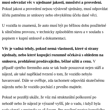
musí odevzdat věc v ujednané jakosti, množství a provedení.
Pokud jakost a provedení nejsou výslovně sjednány, musí odpovídat
účelu patrnému ze smlouvy nebo obvyklému účelu dané věci.
U vozidla to znamená, že auto musí být po běžnou dobu použitelné
k silničnímu provozu, v technicky způsobilém stavu a v souladu s
popisem v kupní smlouvě a dokumentaci.
Věc je vadná tehdy, pokud nemá vlastnosti, které si strany
ujednaly, nebo které kupující rozumně očekává s ohledem na
smlouvu, prohlášení prodávajícího, běžné užití a cenu.
V
případě ojetého firemního auta se tak bude posuzovat nejen stáří a
nájezd, ale také například tvrzení o tom, že vozidlo nebylo
havarované. Dále se ověřuje, zda tachometr odpovídá skutečnému
nájezdu nebo že vozidlo pochází z prvního majitele.
Pokud se později ukáže, že vůz má strukturální poškození po
nehodě nebo že nájezd je výrazně vyšší, jde o vadu, i když byla
vada skrytá a projevila se až časem.
Pro posílení pozice kupujícího