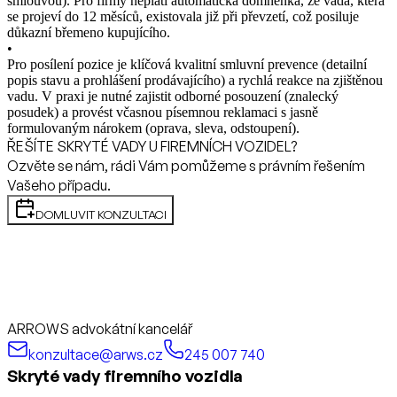
smlouvou). Pro firmy neplatí automatická domněnka, že vada, která
se projeví do 12 měsíců, existovala již při převzetí, což posiluje
důkazní břemeno kupujícího.
•
Pro posílení pozice je klíčová kvalitní smluvní prevence (detailní
popis stavu a prohlášení prodávajícího) a rychlá reakce na zjištěnou
vadu. V praxi je nutné zajistit odborné posouzení (znalecký
posudek) a provést včasnou písemnou reklamaci s jasně
formulovaným nárokem (oprava, sleva, odstoupení).
ŘEŠÍTE SKRYTÉ VADY U FIREMNÍCH VOZIDEL?
Ozvěte se nám, rádi Vám pomůžeme s právním řešením
Vašeho případu.
DOMLUVIT KONZULTACI
ARROWS advokátní kancelář
konzultace@arws.cz
245 007 740
Skryté vady firemního vozidla