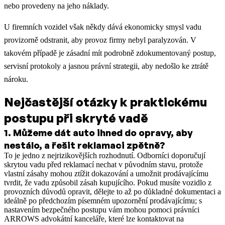
nebo provedeny na jeho náklady.
U firemních vozidel však někdy dává ekonomicky smysl vadu
provizorně odstranit, aby provoz firmy nebyl paralyzován. V
takovém případě je zásadní mít podrobně zdokumentovaný postup,
servisní protokoly a jasnou právní strategii, aby nedošlo ke ztrátě
nároku.
Nejčastější otázky k praktickému
postupu při skryté vadě
1
.
Můžeme dát auto ihned do opravy, aby
nestálo, a řešit reklamaci zpětně?
To je jedno z nejrizikovějších rozhodnutí. Odborníci doporučují
skrytou vadu před reklamací nechat v původním stavu, protože
vlastní zásahy mohou ztížit dokazování a umožnit prodávajícímu
tvrdit, že vadu způsobil zásah kupujícího. Pokud musíte vozidlo z
provozních důvodů opravit, dělejte to až po důkladné dokumentaci a
ideálně po předchozím písemném upozornění prodávajícímu; s
nastavením bezpečného postupu vám mohou pomoci právníci
ARROWS advokátní kanceláře, které lze kontaktovat na