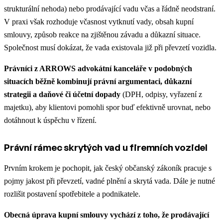
strukturální nehoda) nebo prodávající vadu včas a řádně neodstraní.
V praxi však rozhoduje včasnost vytknutí vady, obsah kupní
smlouvy, způsob reakce na zjištěnou závadu a důkazní situace.
Společnost musí dokázat, že vada existovala již při převzetí vozidla.
Právníci z ARROWS advokátní kanceláře v podobných
situacích běžně kombinují právní argumentaci, důkazní
strategii a daňové či účetní dopady
(DPH, odpisy, vyřazení z
majetku), aby klientovi pomohli spor buď efektivně urovnat, nebo
dotáhnout k úspěchu v řízení.
Právní rámec skrytých vad u firemních vozidel
Prvním krokem je pochopit, jak český občanský zákoník pracuje s
pojmy jakost při převzetí, vadné plnění a skrytá vada. Dále je nutné
rozlišit postavení spotřebitele a podnikatele.
Obecná úprava kupní smlouvy vychází z toho, že prodávající