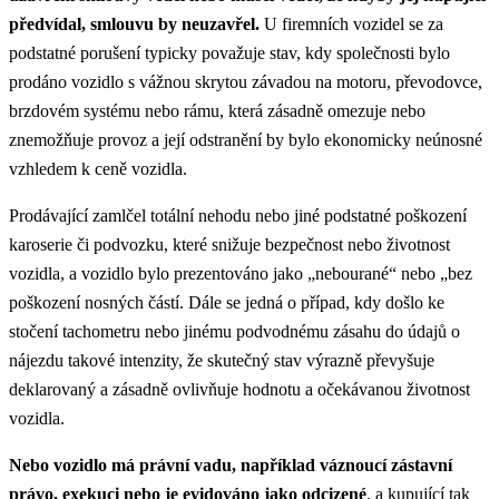
předvídal, smlouvu by neuzavřel.
U firemních vozidel se za
podstatné porušení typicky považuje stav, kdy společnosti bylo
prodáno vozidlo s vážnou skrytou závadou na motoru, převodovce,
brzdovém systému nebo rámu, která zásadně omezuje nebo
znemožňuje provoz a její odstranění by bylo ekonomicky neúnosné
vzhledem k ceně vozidla.
Prodávající zamlčel totální nehodu nebo jiné podstatné poškození
karoserie či podvozku, které snižuje bezpečnost nebo životnost
vozidla, a vozidlo bylo prezentováno jako „nebourané“ nebo „bez
poškození nosných částí. Dále se jedná o případ, kdy došlo ke
stočení tachometru nebo jinému podvodnému zásahu do údajů o
nájezdu takové intenzity, že skutečný stav výrazně převyšuje
deklarovaný a zásadně ovlivňuje hodnotu a očekávanou životnost
vozidla.
Nebo vozidlo má právní vadu, například váznoucí zástavní
právo, exekuci nebo je evidováno jako odcizené
, a kupující tak