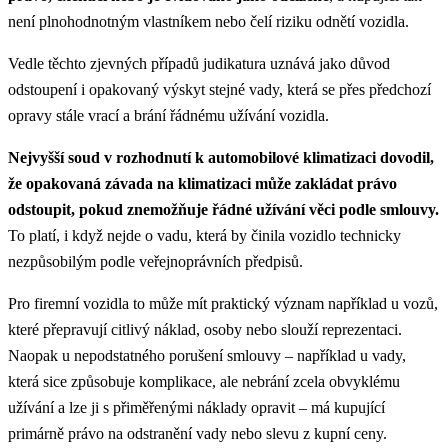
není plnohodnotným vlastníkem nebo čelí riziku odnětí vozidla.
Vedle těchto zjevných případů judikatura uznává jako důvod
odstoupení i opakovaný výskyt stejné vady, která se přes předchozí
opravy stále vrací a brání řádnému užívání vozidla.
Nejvyšší soud v rozhodnutí k automobilové klimatizaci dovodil,
že opakovaná závada na klimatizaci může zakládat právo
odstoupit, pokud znemožňuje řádné užívání věci podle smlouvy.
To platí, i když nejde o vadu, která by činila vozidlo technicky
nezpůsobilým podle veřejnoprávních předpisů.
Pro firemní vozidla to může mít praktický význam například u vozů,
které přepravují citlivý náklad, osoby nebo slouží reprezentaci.
Naopak u nepodstatného porušení smlouvy – například u vady,
která sice způsobuje komplikace, ale nebrání zcela obvyklému
užívání a lze ji s přiměřenými náklady opravit – má kupující
primárně právo na odstranění vady nebo slevu z kupní ceny.