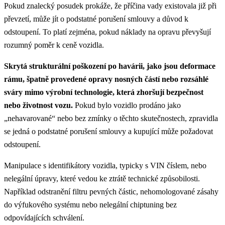
Pokud znalecký posudek prokáže, že příčina vady existovala již při
převzetí, může jít o podstatné porušení smlouvy a důvod k
odstoupení. To platí zejména, pokud náklady na opravu převyšují
rozumný poměr k ceně vozidla.
Skrytá strukturální poškození po havárii, jako jsou deformace
rámu, špatně provedené opravy nosných částí nebo rozsáhlé
sváry mimo výrobní technologie, která zhoršují bezpečnost
nebo životnost vozu.
Pokud bylo vozidlo prodáno jako
„nehavarované“ nebo bez zmínky o těchto skutečnostech, zpravidla
se jedná o podstatné porušení smlouvy a kupující může požadovat
odstoupení.
Manipulace s identifikátory vozidla, typicky s VIN číslem, nebo
nelegální úpravy, které vedou ke ztrátě technické způsobilosti.
Například odstranění filtru pevných částic, nehomologované zásahy
do výfukového systému nebo nelegální chiptuning bez
odpovídajících schválení.