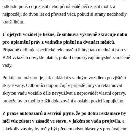
odkladu poté, co ji zjistil nebo při náležité péči zjistit mohl, a
nejpozději do dvou let od převzetí věci, pokud si strany nedohodly
kratší lhůtu.
U ojetých vozidel je běžné, že smlouva výslovně zkracuje dobu
pro uplatnění práv z vadného plnění na dvanáct měsíců.
Případně definuje specifické reklamační lhůty; tato ujednání jsou v
B2B vztazích obvykle platná, pokud nepokrývají úmyslně zamlčené
vady.
Praktickou otázkou je, jak nakládat s vadným vozidlem po zjištění
skryté vady. Odborníci doporučují v případě úmyslu reklamovat
skrytou vadu vozidlo dále nevyužívat a neprovádět vlastní opravy,
protože by to mohlo ztížit dokazování a oslabit pozici kupujícího.
Z praxe autobazarů a servisů plyne, že po dobu reklamace by
měl vůz zůstat v zásadě ve stavu, v jakém se vada projevila
, a
jakékoliv zásahy by měly být předem odsouhlaseny s prodávajícím