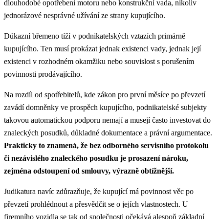
dlouhodobé opotřebení motoru nebo konstrukční vada, nikoliv
jednorázové nesprávné užívání ze strany kupujícího.
Důkazní břemeno tíží v podnikatelských vztazích primárně
kupujícího. Ten musí prokázat jednak existenci vady, jednak její
existenci v rozhodném okamžiku nebo souvislost s porušením
povinnosti prodávajícího.
Na rozdíl od spotřebitelů, kde zákon pro první měsíce po převzetí
zavádí domněnky ve prospěch kupujícího, podnikatelské subjekty
takovou automatickou podporu nemají a musejí často investovat do
znaleckých posudků, důkladné dokumentace a právní argumentace.
Prakticky to znamená, že bez odborného servisního protokolu
či nezávislého znaleckého posudku je prosazení nároku,
zejména odstoupení od smlouvy, výrazně obtížnější.
Judikatura navíc zdůrazňuje, že kupující má povinnost věc po
převzetí prohlédnout a přesvědčit se o jejích vlastnostech. U
firemního vozidla se tak od společnosti očekává alespoň základní