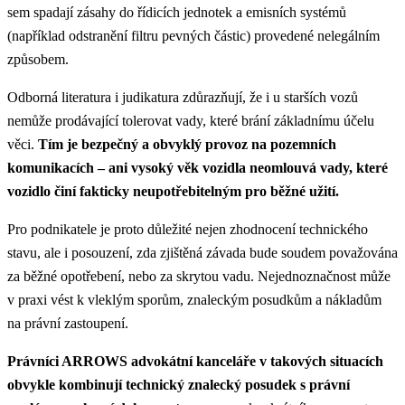
sem spadají zásahy do řídicích jednotek a emisních systémů
(například odstranění filtru pevných částic) provedené nelegálním
způsobem.
Odborná literatura i judikatura zdůrazňují, že i u starších vozů
nemůže prodávající tolerovat vady, které brání základnímu účelu
věci.
Tím je bezpečný a obvyklý provoz na pozemních
komunikacích – ani vysoký věk vozidla neomlouvá vady, které
vozidlo činí fakticky neupotřebitelným pro běžné užití.
Pro podnikatele je proto důležité nejen zhodnocení technického
stavu, ale i posouzení, zda zjištěná závada bude soudem považována
za běžné opotřebení, nebo za skrytou vadu. Nejednoznačnost může
v praxi vést k vleklým sporům, znaleckým posudkům a nákladům
na právní zastoupení.
Právníci ARROWS advokátní kanceláře v takových situacích
obvykle kombinují technický znalecký posudek s právní