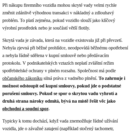
Při nákupu firemního vozidla mohou skryté vady velmi rychle
změnit zdánlivě výhodnou transakci v nákladný a zdlouhavý
problém. To platí zejména, pokud vozidlo slouží jako klíčový
výrobní prostředek nebo je součástí větší flotily.
Skrytá vada je závada, která na vozidle existovala již při převzetí.
Nebyla zjevná při běžné prohlídce, neodpovídá běžnému opotřebení
a nebyla řádně sdělena v kupní smlouvě nebo předávacím
protokolu. V podnikatelských vztazích neplatí zvláštní režim
spotřebitelské ochrany v plném rozsahu. Společnost má podle
občanského zákoníku
silná práva z vadného plnění.
To zahrnuje i
možnost odstoupit od kupní smlouvy, pokud jde o podstatné
porušení smlouvy.
Pokud se spor o skrytou vadu vyhrotí a
druhá strana nároky odmítá, bývá na místě řešit věc jako
obchodní a soudní spor
.
Typicky k tomu dochází, když vada znemožňuje řádné užívání
vozidla, jde o závažné zatajení (například stočený tachometr,