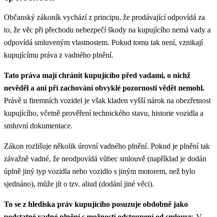
Občanský zákoník vychází z principu, že prodávající odpovídá za
to, že věc při přechodu nebezpečí škody na kupujícího nemá vady a
odpovídá smluveným vlastnostem. Pokud tomu tak není, vznikají
kupujícímu práva z vadného plnění.
Tato práva mají chránit kupujícího před vadami, o nichž
nevěděl a ani při zachování obvyklé pozornosti vědět nemohl.
Právě u firemních vozidel je však kladen vyšší nárok na obezřetnost
kupujícího, včetně prověření technického stavu, historie vozidla a
smluvní dokumentace.
Zákon rozlišuje několik úrovní vadného plnění. Pokud je plnění tak
závažně vadné, že neodpovídá vůbec smlouvě (například je dodán
úplně jiný typ vozidla nebo vozidlo s jiným motorem, než bylo
sjednáno), může jít o tzv. aliud (dodání jiné věci).
To se z hlediska práv kupujícího posuzuje obdobně jako
podstatné vadné plnění s možností odstoupení od smlouvy.
V