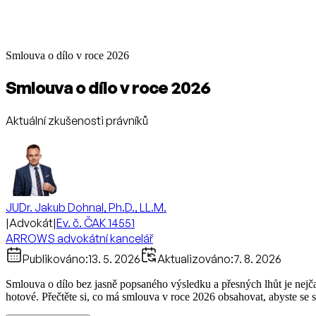
Smlouva o dílo v roce 2026
Smlouva o dílo v roce 2026
Aktuální zkušenosti právníků
JUDr. Jakub Dohnal, Ph.D., LL.M.
|
Advokát
|
Ev. č. ČAK 14551
ARROWS advokátní kancelář
Publikováno:
13. 5. 2026
Aktualizováno:
7. 8. 2026
Smlouva o dílo bez jasně popsaného výsledku a přesných lhůt je nejča
hotové. Přečtěte si, co má smlouva v roce 2026 obsahovat, abyste se 