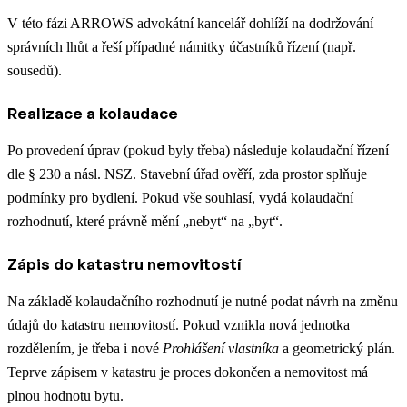
V této fázi ARROWS advokátní kancelář dohlíží na dodržování
správních lhůt a řeší případné námitky účastníků řízení (např.
sousedů).
Realizace a kolaudace
Po provedení úprav (pokud byly třeba) následuje kolaudační řízení
dle § 230 a násl. NSZ. Stavební úřad ověří, zda prostor splňuje
podmínky pro bydlení. Pokud vše souhlasí, vydá kolaudační
rozhodnutí, které právně mění „nebyt“ na „byt“.
Zápis do katastru nemovitostí
Na základě kolaudačního rozhodnutí je nutné podat návrh na změnu
údajů do katastru nemovitostí. Pokud vznikla nová jednotka
rozdělením, je třeba i nové
Prohlášení vlastníka
a geometrický plán.
Teprve zápisem v katastru je proces dokončen a nemovitost má
plnou hodnotu bytu.