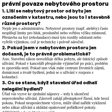
právní povaze nebytového prostoru
1
.
Liší se nebytový prostor od bytu jen
označením v katastru, nebo jsou to i stavebně
různé prostory?
Nejde jen o administrativu. Nebytové prostory (např. ateliéry) často
nesplňují limity pro hluk, proslunění nebo světlou výšku místností.
Přestavba na byt (rekolaudace) musí tyto rozdíly odstranit nebo
vyřešit výjimkou, což je technicky i právně náročné.
2
.
Pokud jsem v nebytovém prostoru jen
dočasně, je to právně problematické?
Ano. Stavební zákon nerozlišuje délku pobytu, ale faktický způsob
užívání. Pokud v kanceláři přespáváte výjimečně po práci, problém
to zpravidla není. Pokud tam však máte centrum životních zájmů,
domácnost a trvalé bydlení, jedná se o užívání v rozporu s
kolaudací.
3
.
Co se stane, když stavební úřad odhalí
nelegální bydlení?
Úřad vás vyzve ke zjednání nápravy – tedy k ukončení
nepovoleného užívání. Zároveň zahájí přestupkové řízení, kde hrozí
pokuta. Pokud neuposlechnete výzvu, může úřad nařídit vyklizení
nebo zákaz užívání a ukládat opakované pořádkové pokuty.