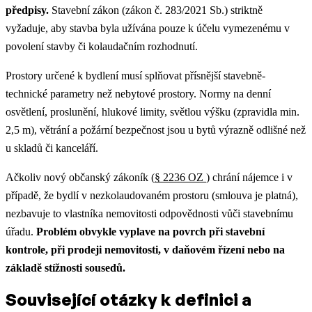
předpisy.
Stavební zákon (zákon č. 283/2021 Sb.) striktně
vyžaduje, aby stavba byla užívána pouze k účelu vymezenému v
povolení stavby či kolaudačním rozhodnutí.
Prostory určené k bydlení musí splňovat přísnější stavebně-
technické parametry než nebytové prostory. Normy na denní
osvětlení, proslunění, hlukové limity, světlou výšku (zpravidla min.
2,5 m), větrání a požární bezpečnost jsou u bytů výrazně odlišné než
u skladů či kanceláří.
Ačkoliv nový občanský zákoník (
§ 2236 OZ
) chrání nájemce i v
případě, že bydlí v nezkolaudovaném prostoru (smlouva je platná),
nezbavuje to vlastníka nemovitosti odpovědnosti vůči stavebnímu
úřadu.
Problém obvykle vyplave na povrch při stavební
kontrole, při prodeji nemovitosti, v daňovém řízení nebo na
základě stížnosti sousedů.
Související otázky k definici a