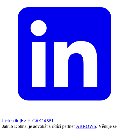
LinkedIn
|
Ev. č. ČAK 14551
Jakub Dohnal je advokát a řídící partner
ARROWS
. Věnuje se