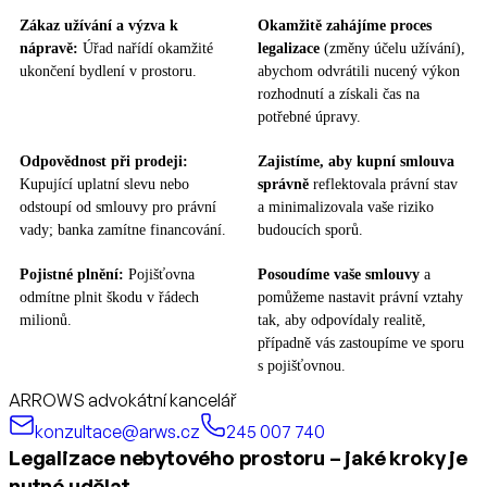
Zákaz užívání a výzva k
Okamžitě zahájíme proces
nápravě:
Úřad nařídí okamžité
legalizace
(změny účelu užívání),
ukončení bydlení v prostoru.
abychom odvrátili nucený výkon
rozhodnutí a získali čas na
potřebné úpravy.
Odpovědnost při prodeji:
Zajistíme, aby kupní smlouva
Kupující uplatní slevu nebo
správně
reflektovala právní stav
odstoupí od smlouvy pro právní
a minimalizovala vaše riziko
vady; banka zamítne financování.
budoucích sporů.
Pojistné plnění:
Pojišťovna
Posoudíme vaše smlouvy
a
odmítne plnit škodu v řádech
pomůžeme nastavit právní vztahy
milionů.
tak, aby odpovídaly realitě,
případně vás zastoupíme ve sporu
s pojišťovnou.
ARROWS advokátní kancelář
konzultace@arws.cz
245 007 740
Legalizace nebytového prostoru – jaké kroky je
nutné udělat