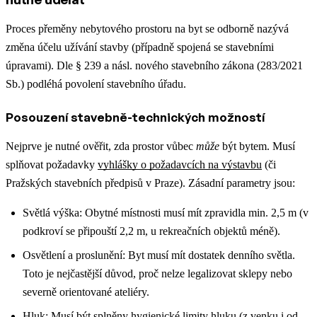
Proces přeměny nebytového prostoru na byt se odborně nazývá
změna účelu užívání stavby (případně spojená se stavebními
úpravami). Dle § 239 a násl. nového stavebního zákona (283/2021
Sb.) podléhá povolení stavebního úřadu.
Posouzení stavebně-technických možností
Nejprve je nutné ověřit, zda prostor vůbec
může
být bytem. Musí
splňovat požadavky
vyhlášky o požadavcích na výstavbu
(či
Pražských stavebních předpisů v Praze). Zásadní parametry jsou:
Světlá výška: Obytné místnosti musí mít zpravidla min. 2,5 m (v
podkroví se připouští 2,2 m, u rekreačních objektů méně).
Osvětlení a proslunění: Byt musí mít dostatek denního světla.
Toto je nejčastější důvod, proč nelze legalizovat sklepy nebo
severně orientované ateliéry.
Hluk: Musí být splněny hygienické limity hluku (z venku i od