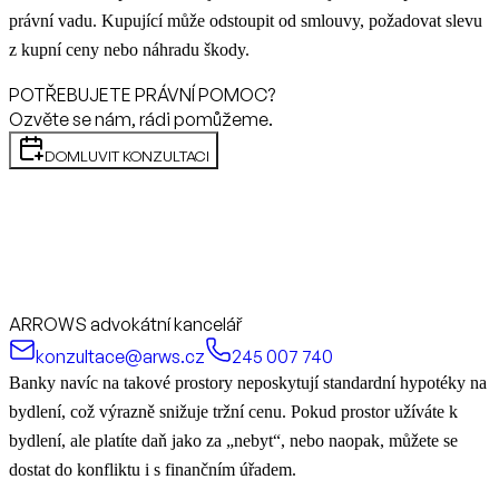
právní vadu. Kupující může odstoupit od smlouvy, požadovat slevu
z kupní ceny nebo náhradu škody.
POTŘEBUJETE PRÁVNÍ POMOC?
Ozvěte se nám, rádi pomůžeme.
DOMLUVIT KONZULTACI
ARROWS advokátní kancelář
konzultace@arws.cz
245 007 740
Banky navíc na takové prostory neposkytují standardní hypotéky na
bydlení, což výrazně snižuje tržní cenu. Pokud prostor užíváte k
bydlení, ale platíte daň jako za „nebyt“, nebo naopak, můžete se
dostat do konfliktu i s finančním úřadem.