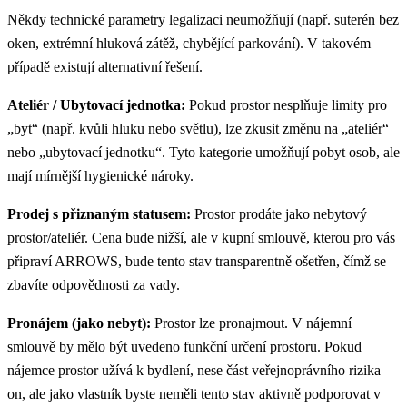
Někdy technické parametry legalizaci neumožňují (např. suterén bez
oken, extrémní hluková zátěž, chybějící parkování). V takovém
případě existují alternativní řešení.
Ateliér / Ubytovací jednotka:
Pokud prostor nesplňuje limity pro
„byt“ (např. kvůli hluku nebo světlu), lze zkusit změnu na „ateliér“
nebo „ubytovací jednotku“. Tyto kategorie umožňují pobyt osob, ale
mají mírnější hygienické nároky.
Prodej s přiznaným statusem:
Prostor prodáte jako nebytový
prostor/ateliér. Cena bude nižší, ale v kupní smlouvě, kterou pro vás
připraví ARROWS, bude tento stav transparentně ošetřen, čímž se
zbavíte odpovědnosti za vady.
Pronájem (jako nebyt):
Prostor lze pronajmout. V nájemní
smlouvě by mělo být uvedeno funkční určení prostoru. Pokud
nájemce prostor užívá k bydlení, nese část veřejnoprávního rizika
on, ale jako vlastník byste neměli tento stav aktivně podporovat v