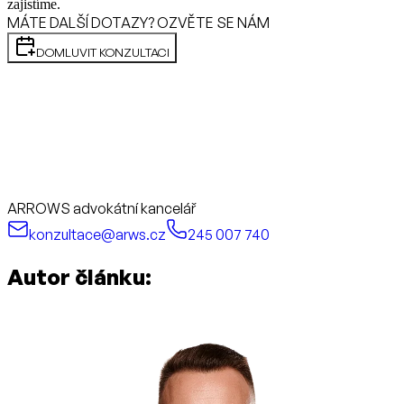
zajistíme.
MÁTE DALŠÍ DOTAZY? OZVĚTE SE NÁM
DOMLUVIT KONZULTACI
ARROWS advokátní kancelář
konzultace@arws.cz
245 007 740
Autor článku: