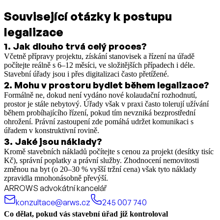
Související otázky k postupu
legalizace
1
.
Jak dlouho trvá celý proces?
Včetně přípravy projektu, získání stanovisek a řízení na úřadě
počítejte reálně s 6–12 měsíci, ve složitějších případech i déle.
Stavební úřady jsou i přes digitalizaci často přetížené.
2
.
Mohu v prostoru bydlet během legalizace?
Formálně ne, dokud není vydáno nové kolaudační rozhodnutí,
prostor je stále nebytový. Úřady však v praxi často tolerují užívání
během probíhajícího řízení, pokud tím nevzniká bezprostřední
ohrožení. Právní zastoupení zde pomáhá udržet komunikaci s
úřadem v konstruktivní rovině.
3
.
Jaké jsou náklady?
Kromě stavebních nákladů počítejte s cenou za projekt (desítky tisíc
Kč), správní poplatky a právní služby. Zhodnocení nemovitosti
změnou na byt (o 20–30 % vyšší tržní cena) však tyto náklady
zpravidla mnohonásobně převýší.
ARROWS advokátní kancelář
konzultace@arws.cz
245 007 740
Co dělat, pokud vás stavební úřad již kontroloval