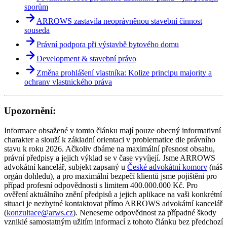
sporům
ARROWS zastavila neoprávněnou stavební činnost
souseda
Právní podpora při výstavbě bytového domu
Development & stavební právo
Změna prohlášení vlastníka: Kolize principu majority a
ochrany vlastnického práva
Upozornění:
Informace obsažené v tomto článku mají pouze obecný informativní
charakter a slouží k základní orientaci v problematice dle právního
stavu k roku 2026. Ačkoliv dbáme na maximální přesnost obsahu,
právní předpisy a jejich výklad se v čase vyvíjejí. Jsme ARROWS
advokátní kancelář, subjekt zapsaný u
České advokátní komory
(náš
orgán dohledu), a pro maximální bezpečí klientů jsme pojištěni pro
případ profesní odpovědnosti s limitem 400.000.000 Kč. Pro
ověření aktuálního znění předpisů a jejich aplikace na vaši konkrétní
situaci je nezbytné kontaktovat přímo ARROWS advokátní kancelář
(
konzultace@arws.cz
). Neneseme odpovědnost za případné škody
vzniklé samostatným užitím informací z tohoto článku bez předchozí