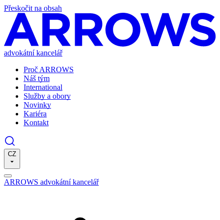
Přeskočit na obsah
advokátní kancelář
Proč ARROWS
Náš tým
International
Služby a obory
Novinky
Kariéra
Kontakt
CZ
ARROWS advokátní kancelář