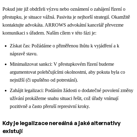
Pokud jste již obdrželi výzvu nebo oznámení o zahájení řízení o
přestupku, je situace vážná. Pasivita je nejhorší strategií. Okamžitě
kontaktujte advokáta. ARROWS advokátní kancelář převezme
komunikaci s úřadem. Naším cílem v této fázi je:
Získat čas: Požádáme o přiměřenou lhůtu k vyjádření a k
nápravě stavu.
Minimalizovat sankci: V přestupkovém řízení budeme
argumentovat polehčujícími okolnostmi, aby pokuta byla co
nejnižší (či upuštěno od potrestání).
Zahájit legalizaci: Podáním žádosti o dodatečné povolení změny
užívání prokážeme snahu situaci řešit, což úřady vnímají
pozitivně a často přeruší represivní kroky.
Kdy je legalizace nereálná a jaké alternativy
existují