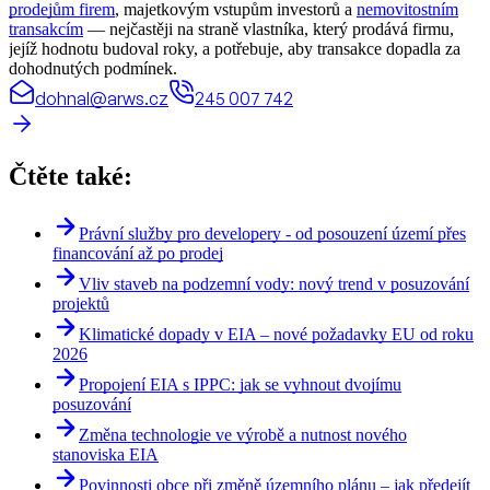
prodejům firem
, majetkovým vstupům investorů a
nemovitostním
transakcím
— nejčastěji na straně vlastníka, který prodává firmu,
jejíž hodnotu budoval roky, a potřebuje, aby transakce dopadla za
dohodnutých podmínek.
dohnal@arws.cz
245 007 742
Čtěte také:
Právní služby pro developery - od posouzení území přes
financování až po prodej
Vliv staveb na podzemní vody: nový trend v posuzování
projektů
Klimatické dopady v EIA – nové požadavky EU od roku
2026
Propojení EIA s IPPC: jak se vyhnout dvojímu
posuzování
Změna technologie ve výrobě a nutnost nového
stanoviska EIA
Povinnosti obce při změně územního plánu – jak předejít