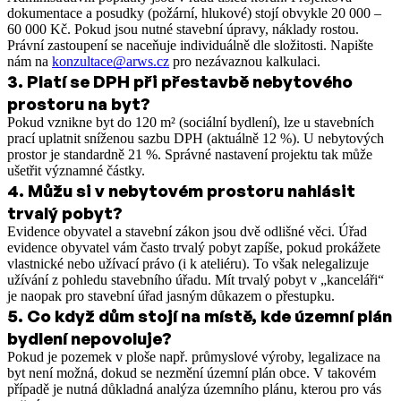
dokumentace a posudky (požární, hlukové) stojí obvykle 20 000 –
60 000 Kč. Pokud jsou nutné stavební úpravy, náklady rostou.
Právní zastoupení se naceňuje individuálně dle složitosti. Napište
nám na
konzultace@arws.cz
pro nezávaznou kalkulaci.
3
.
Platí se DPH při přestavbě nebytového
prostoru na byt?
Pokud vznikne byt do 120 m² (sociální bydlení), lze u stavebních
prací uplatnit sníženou sazbu DPH (aktuálně 12 %). U nebytových
prostor je standardně 21 %. Správné nastavení projektu tak může
ušetřit významné částky.
4
.
Můžu si v nebytovém prostoru nahlásit
trvalý pobyt?
Evidence obyvatel a stavební zákon jsou dvě odlišné věci. Úřad
evidence obyvatel vám často trvalý pobyt zapíše, pokud prokážete
vlastnické nebo užívací právo (i k ateliéru). To však nelegalizuje
užívání z pohledu stavebního úřadu. Mít trvalý pobyt v „kanceláři“
je naopak pro stavební úřad jasným důkazem o přestupku.
5
.
Co když dům stojí na místě, kde územní plán
bydlení nepovoluje?
Pokud je pozemek v ploše např. průmyslové výroby, legalizace na
byt není možná, dokud se nezmění územní plán obce. V takovém
případě je nutná důkladná analýza územního plánu, kterou pro vás