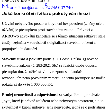
ARROWS advokátní kancelář
konzultace@arws.cz
245 007 740
Jaká konkrétní rizika a pokuty vám hrozí
Užívání nebytového prostoru k bydlení bez povolení (změny účelu
užívání) je přestupkem proti stavebnímu zákonu. Právníci z
ARROWS advokátní kanceláře se s těmito situacemi setkávají stále
častěji, zejména v souvislosti s digitalizací stavebního řízení a
propojováním databází.
Stavební úřad a pokuty:
podle § 301 odst. 1 písm. g) nového
stavebního zákona (č. 283/2021 Sb.) se fyzická osoba dopustí
přestupku tím, že užívá stavbu v rozporu s kolaudačním
rozhodnutím nebo povolením záměru. Za tento přestupek lze uložit
pokutu až do výše 1 000 000 Kč.
Prodej nemovitosti a odpovědnost za vady:
Pokud prodáváte
„byt“, který je právně ateliérem nebo nebytovým prostorem, a tuto
skutečnost v kupní smlouvě jasně neuvedete, jedná se o podstatnou