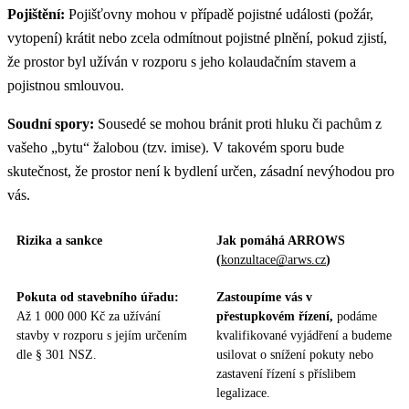
Pojištění:
Pojišťovny mohou v případě pojistné události (požár,
vytopení) krátit nebo zcela odmítnout pojistné plnění, pokud zjistí,
že prostor byl užíván v rozporu s jeho kolaudačním stavem a
pojistnou smlouvou.
Soudní spory:
Sousedé se mohou bránit proti hluku či pachům z
vašeho „bytu“ žalobou (tzv. imise). V takovém sporu bude
skutečnost, že prostor není k bydlení určen, zásadní nevýhodou pro
vás.
Rizika a sankce
Jak pomáhá ARROWS
(
konzultace@arws.cz
)
Pokuta od stavebního úřadu:
Zastoupíme vás v
Až 1 000 000 Kč za užívání
přestupkovém řízení,
podáme
stavby v rozporu s jejím určením
kvalifikované vyjádření a budeme
dle § 301 NSZ.
usilovat o snížení pokuty nebo
zastavení řízení s příslibem
legalizace.