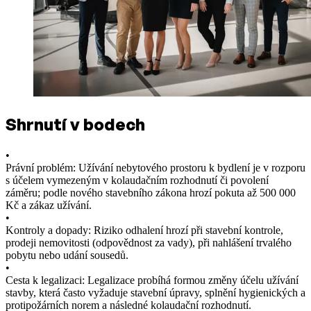
Shrnutí v bodech
•
Právní problém: Užívání nebytového prostoru k bydlení je v rozporu
s účelem vymezeným v kolaudačním rozhodnutí či povolení
záměru; podle nového stavebního zákona hrozí pokuta až 500 000
Kč a zákaz užívání.
•
Kontroly a dopady: Riziko odhalení hrozí při stavební kontrole,
prodeji nemovitosti (odpovědnost za vady), při nahlášení trvalého
pobytu nebo udání sousedů.
•
Cesta k legalizaci: Legalizace probíhá formou změny účelu užívání
stavby, která často vyžaduje stavební úpravy, splnění hygienických a
protipožárních norem a následné kolaudační rozhodnutí.