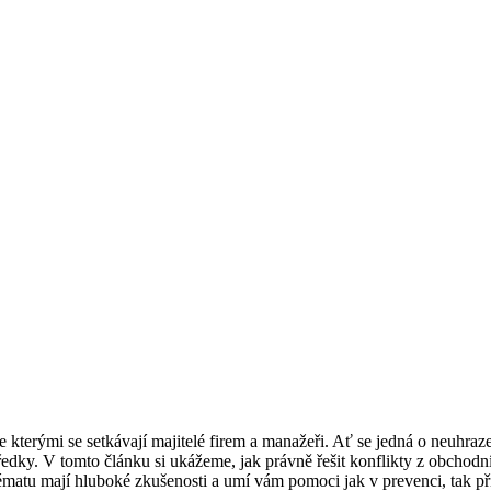
e kterými se setkávají majitelé firem a manažeři. Ať se jedná o neuhra
tředky. V tomto článku si ukážeme, jak právně řešit konflikty z obchodn
atu mají hluboké zkušenosti a umí vám pomoci jak v prevenci, tak při 