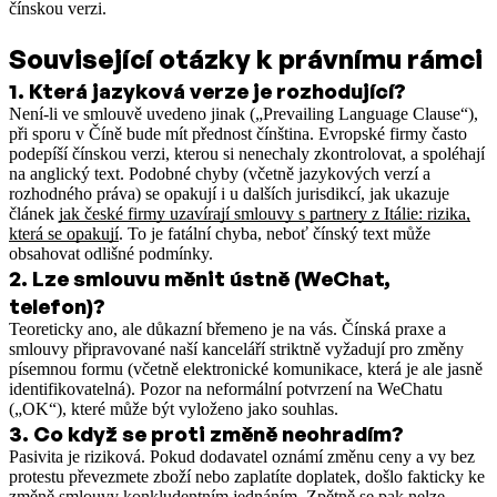
čínskou verzi.
Související otázky k právnímu rámci
1
.
Která jazyková verze je rozhodující?
Není-li ve smlouvě uvedeno jinak („Prevailing Language Clause“),
při sporu v Číně bude mít přednost čínština. Evropské firmy často
podepíší čínskou verzi, kterou si nenechaly zkontrolovat, a spoléhají
na anglický text.
Podobné chyby (včetně jazykových verzí a
rozhodného práva) se opakují i u dalších jurisdikcí, jak ukazuje
článek
jak české firmy uzavírají smlouvy s partnery z Itálie: rizika,
která se opakují
.
To je fatální chyba, neboť čínský text může
obsahovat odlišné podmínky.
2
.
Lze smlouvu měnit ústně (WeChat,
telefon)?
Teoreticky ano, ale důkazní břemeno je na vás. Čínská praxe a
smlouvy připravované naší kanceláří striktně vyžadují pro změny
písemnou formu (včetně elektronické komunikace, která je ale jasně
identifikovatelná). Pozor na neformální potvrzení na WeChatu
(„OK“), které může být vyloženo jako souhlas.
3
.
Co když se proti změně neohradím?
Pasivita je riziková. Pokud dodavatel oznámí změnu ceny a vy bez
protestu převezmete zboží nebo zaplatíte doplatek, došlo fakticky ke
změně smlouvy konkludentním jednáním. Zpětně se pak nelze