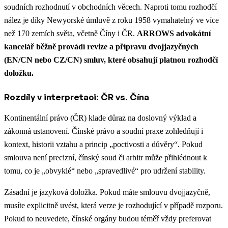
soudních rozhodnutí v obchodních věcech. Naproti tomu rozhodčí
nález je díky Newyorské úmluvě z roku 1958 vymahatelný ve více
než 170 zemích světa, včetně Číny i ČR.
ARROWS advokátní
kancelář běžně provádí revize a přípravu dvojjazyčných
(EN/CN nebo CZ/CN) smluv, které obsahují platnou rozhodčí
doložku.
Rozdíly v interpretaci: ČR vs. Čína
Kontinentální právo (ČR) klade důraz na doslovný výklad a
zákonná ustanovení. Čínské právo a soudní praxe zohledňují i
kontext, historii vztahu a princip „poctivosti a důvěry“. Pokud
smlouva není precizní, čínský soud či arbitr může přihlédnout k
tomu, co je „obvyklé“ nebo „spravedlivé“ pro udržení stability.
Zásadní je jazyková doložka. Pokud máte smlouvu dvojjazyčně,
musíte explicitně uvést, která verze je rozhodující v případě rozporu.
Pokud to neuvedete, čínské orgány budou téměř vždy preferovat