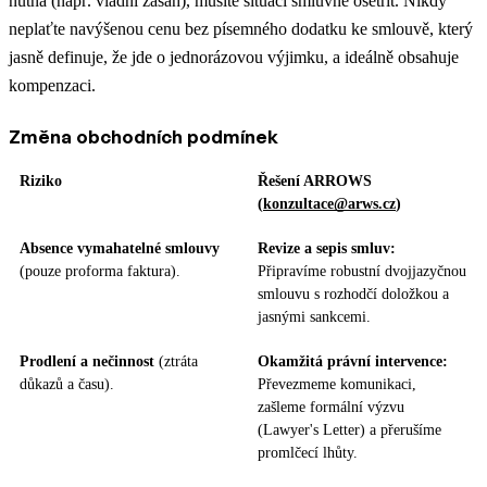
nutná (např. vládní zásah), musíte situaci smluvně ošetřit. Nikdy
neplaťte navýšenou cenu bez písemného dodatku ke smlouvě, který
jasně definuje, že jde o jednorázovou výjimku, a ideálně obsahuje
kompenzaci.
Změna obchodních podmínek
Riziko
Řešení ARROWS
(
konzultace@arws.cz
)
Absence vymahatelné smlouvy
Revize a sepis smluv:
(pouze proforma faktura).
Připravíme robustní dvojjazyčnou
smlouvu s rozhodčí doložkou a
jasnými sankcemi.
Prodlení a nečinnost
(ztráta
Okamžitá právní intervence:
důkazů a času).
Převezmeme komunikaci,
zašleme formální výzvu
(Lawyer's Letter) a přerušíme
promlčecí lhůty.