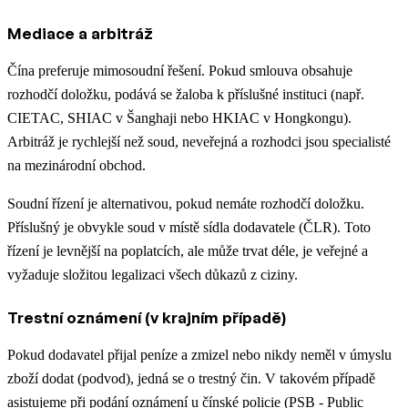
Mediace a arbitráž
Čína preferuje mimosoudní řešení. Pokud smlouva obsahuje
rozhodčí doložku, podává se žaloba k příslušné instituci (např.
CIETAC, SHIAC v Šanghaji nebo HKIAC v Hongkongu).
Arbitráž je rychlejší než soud, neveřejná a rozhodci jsou specialisté
na mezinárodní obchod.
Soudní řízení je alternativou, pokud nemáte rozhodčí doložku.
Příslušný je obvykle soud v místě sídla dodavatele (ČLR). Toto
řízení je levnější na poplatcích, ale může trvat déle, je veřejné a
vyžaduje složitou legalizaci všech důkazů z ciziny.
Trestní oznámení (v krajním případě)
Pokud dodavatel přijal peníze a zmizel nebo nikdy neměl v úmyslu
zboží dodat (podvod), jedná se o trestný čin. V takovém případě
asistujeme při podání oznámení u čínské policie (PSB - Public