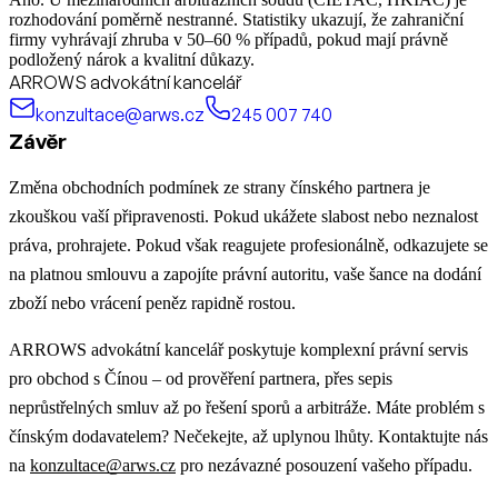
rozhodování poměrně nestranné. Statistiky ukazují, že zahraniční
firmy vyhrávají zhruba v 50–60 % případů, pokud mají právně
podložený nárok a kvalitní důkazy.
ARROWS advokátní kancelář
konzultace@arws.cz
245 007 740
Závěr
Změna obchodních podmínek ze strany čínského partnera je
zkouškou vaší připravenosti. Pokud ukážete slabost nebo neznalost
práva, prohrajete. Pokud však reagujete profesionálně, odkazujete se
na platnou smlouvu a zapojíte právní autoritu, vaše šance na dodání
zboží nebo vrácení peněz rapidně rostou.
ARROWS advokátní kancelář poskytuje komplexní právní servis
pro obchod s Čínou – od prověření partnera, přes sepis
neprůstřelných smluv až po řešení sporů a arbitráže. Máte problém s
čínským dodavatelem? Nečekejte, až uplynou lhůty. Kontaktujte nás
na
konzultace@arws.cz
pro nezávazné posouzení vašeho případu.