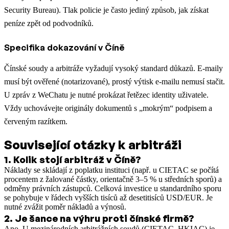
Security Bureau). Tlak policie je často jediný způsob, jak získat
peníze zpět od podvodníků.
Specifika dokazování v Číně
Čínské soudy a arbitráže vyžadují vysoký standard důkazů. E-maily
musí být ověřené (notarizované), prostý výtisk e-mailu nemusí stačit.
U zpráv z WeChatu je nutné prokázat řetězec identity uživatele.
Vždy uchovávejte originály dokumentů s „mokrým“ podpisem a
červeným razítkem.
Související otázky k arbitráži
1
.
Kolik stojí arbitráž v Číně?
Náklady se skládají z poplatku instituci (např. u CIETAC se počítá
procentem z žalované částky, orientačně 3–5 % u středních sporů) a
odměny právních zástupců. Celková investice u standardního sporu
se pohybuje v řádech vyšších tisíců až desetitisíců USD/EUR. Je
nutné zvážit poměr nákladů a výnosů.
2
.
Je šance na výhru proti čínské firmě?
Ano. U mezinárodních arbitrážních soudů (CIETAC, HKIAC) je