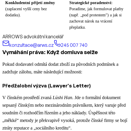
Konkludentní přijetí změny
Strategické poradenství:
(zaplacení vyšší ceny bez
Poradíme, jak formulovat platby
dodatku).
(např. „pod protestem“) a jak si
zachovat nárok na vrácení
přeplatku.
ARROWS advokátní kancelář
konzultace@arws.cz
245 007 740
Vymáhání práva: Když domluva selže
Pokud dodavatel odmítá dodat zboží za původních podmínek a
zadržuje zálohu, máte následující možnosti:
Předžalobní výzva (Lawyer's Letter)
V čínském prostředí zvaná
Lüshi Han
. Jde o formální dokument
sepsaný čínským nebo mezinárodním právníkem, který varuje před
soudním či rozhodčím řízením a jeho náklady. Úspěšnost této
„měkké“ metody je překvapivě vysoká, protože čínské firmy se bojí
ztráty reputace a „sociálního kreditu“.