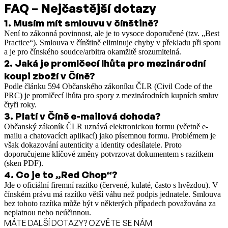
FAQ – Nejčastější dotazy
1
.
Musím mít smlouvu v čínštině?
Není to zákonná povinnost, ale je to vysoce doporučené (tzv. „Best
Practice“). Smlouva v čínštině eliminuje chyby v překladu při sporu
a je pro čínského soudce/arbitra okamžitě srozumitelná.
2
.
Jaká je promlčecí lhůta pro mezinárodní
koupi zboží v Číně?
Podle článku 594 Občanského zákoníku ČLR (Civil Code of the
PRC) je promlčecí lhůta pro spory z mezinárodních kupních smluv
čtyři roky.
3
.
Platí v Číně e-mailová dohoda?
Občanský zákoník ČLR uznává elektronickou formu (včetně e-
mailu a chatovacích aplikací) jako písemnou formu. Problémem je
však dokazování autenticity a identity odesílatele. Proto
doporučujeme klíčové změny potvrzovat dokumentem s razítkem
(sken PDF).
4
.
Co je to „Red Chop“?
Jde o oficiální firemní razítko (červené, kulaté, často s hvězdou). V
čínském právu má razítko větší váhu než podpis jednatele. Smlouva
bez tohoto razítka může být v některých případech považována za
neplatnou nebo neúčinnou.
MÁTE DALŠÍ DOTAZY? OZVĚTE SE NÁM