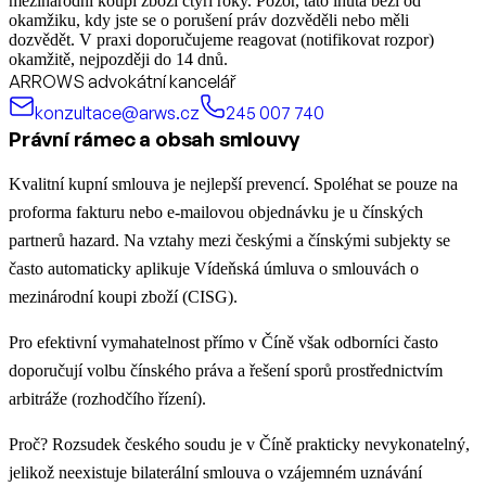
mezinárodní koupi zboží čtyři roky. Pozor, tato lhůta běží od
okamžiku, kdy jste se o porušení práv dozvěděli nebo měli
dozvědět. V praxi doporučujeme reagovat (notifikovat rozpor)
okamžitě, nejpozději do 14 dnů.
ARROWS advokátní kancelář
konzultace@arws.cz
245 007 740
Právní rámec a obsah smlouvy
Kvalitní kupní smlouva je nejlepší prevencí. Spoléhat se pouze na
proforma fakturu nebo e-mailovou objednávku je u čínských
partnerů hazard. Na vztahy mezi českými a čínskými subjekty se
často automaticky aplikuje Vídeňská úmluva o smlouvách o
mezinárodní koupi zboží (CISG).
Pro efektivní vymahatelnost přímo v Číně však odborníci často
doporučují volbu čínského práva a řešení sporů prostřednictvím
arbitráže (rozhodčího řízení).
Proč? Rozsudek českého soudu je v Číně prakticky nevykonatelný,
jelikož neexistuje bilaterální smlouva o vzájemném uznávání