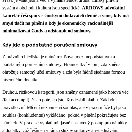
Právo je však jedna věc a vymahatelnost druhá. Čínský právní
systém a obchodní kultura jsou specifické.
ARROWS advokátní
kancelář řeší spory s čínskými dodavateli denně a víme, kdy má
smysl tlačit na plnění a kdy je ekonomicky racionálnější
minimalizovat škody a odstoupit od smlouvy.
Kdy jde o podstatné porušení smlouvy
Z právního hlediska je nutné rozlišovat mezi nepodstatným a
podstatným porušením smlouvy. Hranice tkví v tom, zda změna
ohrožuje samotný účel smlouvy a zda byla řádně sjednána formou
písemného dodatku.
Druhou, rizikovou kategorií, jsou změny oznámené jako hotová věc
(fait accompli), často poté, co jste již odeslali platbu. Základní
pravidlo zní: Mlčení neznamená souhlas, ale v praxi může být jako
souhlas (konkludentní) vykládáno, pokud v plnění pokračujete bez
námitek.
V praxi se vyplatí mít jasně nastavený postup pro námitky
a dodatky, což řešíme i v rámci služby
smlouvy a vyjednávání
.