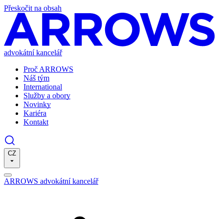
Přeskočit na obsah
advokátní kancelář
Proč ARROWS
Náš tým
International
Služby a obory
Novinky
Kariéra
Kontakt
CZ
ARROWS advokátní kancelář