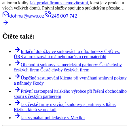
autorem knihy
Jak prodat firmu s nemovitostmi
, která je v prodeji u
všech velkých domů. Právní služby spojuje s praktickým přesahem
do byznysu – propojování projektů s investory a naopak.
dohnal@arws.cz
245 007 742
Čtěte také:
Inflační doložky ve smlouvách o dílo: Indexy ČSÚ vs.
ÚRS a prokazování reálného nárůstu cen materiálů
Obchodní smlouvy s americkými partnery: Časté chyby
českých firem Časté chyby českých firem
Úspěšné zastupování klienta při vymáhání smluvní pokuty
a náhrady škody
Právní zastoupení italského výrobce při řešení obchodního
sporu s českým partnerem
Jak české firmy uzavírají smlouvy s partnery z Itálie:
Rizika, která se opakují
Jak vymáhat pohledávky v Mexiku