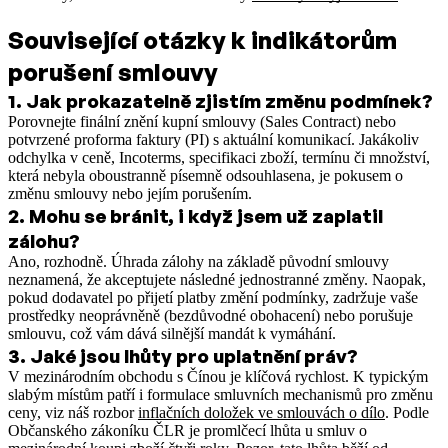
Související otázky k indikátorům
porušení smlouvy
1
.
Jak prokazatelně zjistím změnu podmínek?
Porovnejte finální znění kupní smlouvy (Sales Contract) nebo
potvrzené proforma faktury (PI) s aktuální komunikací. Jakákoliv
odchylka v ceně, Incoterms, specifikaci zboží, termínu či množství,
která nebyla oboustranně písemně odsouhlasena, je pokusem o
změnu smlouvy nebo jejím porušením.
2
.
Mohu se bránit, i když jsem už zaplatil
zálohu?
Ano, rozhodně. Úhrada zálohy na základě původní smlouvy
neznamená, že akceptujete následné jednostranné změny. Naopak,
pokud dodavatel po přijetí platby změní podmínky, zadržuje vaše
prostředky neoprávněně (bezdůvodné obohacení) nebo porušuje
smlouvu, což vám dává silnější mandát k vymáhání.
3
.
Jaké jsou lhůty pro uplatnění práv?
V mezinárodním obchodu s Čínou je klíčová rychlost.
K typickým
slabým místům patří i formulace smluvních mechanismů pro změnu
ceny, viz náš rozbor
inflačních doložek ve smlouvách o dílo
.
Podle
Občanského zákoníku ČLR je promlčecí lhůta u smluv o