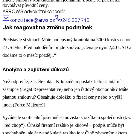
dovolávat původní ceny.
ARROWS advokátní kancelář
konzultace@arws.cz
245 007 740
Jak reagovat na změnu podmínek
Představte si situaci: Máte podepsaný kontrakt na 5000 kusů s cenou
2 USD/ks. Před naloděním přijde zpráva: „Cena je nyní 2,40 USD a
dodáme to o měsíc později.“
Analýza a zajištění důkazů
Než odpovíte, zjistěte fakta. Kdo změnu poslal? Je to statutární
zástupce (Legal Representative) nebo jen řadový obchodník? Máte
platnou smlouvu? Obsahuje doložku o fixaci ceny nebo o vyšší
moci (Force Majeure)?
Vyžádejte si oficiální písemné stanovisko s razítkem společnosti (tzv.
„red chop“). Čínské firemní razítko je klíčové – podpis může být
zpochybněn, ale červené kulaté razítko je v Číně závazným aktem