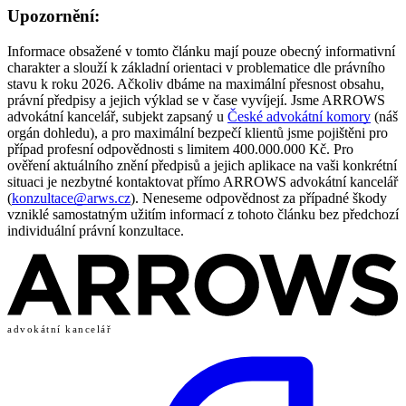
Upozornění:
Informace obsažené v tomto článku mají pouze obecný informativní
charakter a slouží k základní orientaci v problematice dle právního
stavu k roku 2026. Ačkoliv dbáme na maximální přesnost obsahu,
právní předpisy a jejich výklad se v čase vyvíjejí. Jsme ARROWS
advokátní kancelář, subjekt zapsaný u
České advokátní komory
(náš
orgán dohledu), a pro maximální bezpečí klientů jsme pojištěni pro
případ profesní odpovědnosti s limitem 400.000.000 Kč. Pro
ověření aktuálního znění předpisů a jejich aplikace na vaši konkrétní
situaci je nezbytné kontaktovat přímo ARROWS advokátní kancelář
(
konzultace@arws.cz
). Neneseme odpovědnost za případné škody
vzniklé samostatným užitím informací z tohoto článku bez předchozí
individuální právní konzultace.
advokátní kancelář