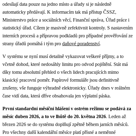
odesílají data pouze na jedno místo a úřady si je následně
automaticky předávají. K informacím tak má přístup ČSSZ,
Ministerstvo práce a sociálních věcí, Finanční správa, Úřad práce i
statistický úřad. Cílem je masivně zefektivnit kontroly. S nastavením
interních procesů a přípravou podkladů pro případné prověřování ze
strany úřadů pomáhá i tým pro
daňové poradenství
.
V systému se nyní musí detailně vykazovat veškeré příjmy, a to
včetně dohod, které nedosáhly limitu pro odvod pojištění. Stát má
díky tomu absolutní přehled o všech lidech pracujících mimo
klasický pracovní poměr. Papírové formuláře jsou definitivně
zrušeny, vše funguje výhradně elektronicky. Úřady dnes v reálném
čase vidí data, která dříve obsahovala jen výplatní páska.
První standardní měsíční hlášení v ostrém režimu se podává za
měsíc duben 2026, a to ve lhůtě do 20. května 2026
. Leden až
březen 2026 se do systému doplňují zpětně během jarních měsíců.
Pro všechny další kalendářní měsíce platí přísné a neměnné