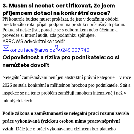
3
.
Musím si nechat certifikovat, že jsem
příjemcem dotací na konkrétní ovoce?
Při kontrole budete muset prokázat, že jste v dotačním období
předchozího roku přijali podporu na produkci příslušných plodin.
Pokud si nejste jistí, poraďte se s odborníkem nebo účetním a
proveďte si interní audit, zda podmínku splňujete.
ARROWS advokátní kancelář
konzultace@arws.cz
245 007 740
Odpovědnost a rizika pro podnikatele: co si
nemůžete dovolit
Nelegální zaměstnávání není jen abstraktní právní kategorie – v roce
2026 se stala konkrétní a měřitelnou hrozbou pro podnikatele. Stát a
inspekce se na tento problém zaměřují mnohem intenzivněji než v
minulých letech.
Podle zákona o zaměstnanosti se nelegální prací rozumí závislá
práce vykonávaná fyzickou osobou mimo pracovněprávní
vztah
. Dále jde o práci vykonávanou cizincem bez platného