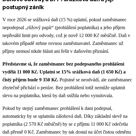
postupný zánik
V roce 2026 se srážková daň (15 %) uplatní, pokud zaměstnanec
nepodepsal „růžový papír“ (prohlášení poplatníka) a jeho příjem
nepřesáhl limit pro odvody, což je nově 12 000 Kč měsíčně. Daň v
takovém případě strhne rovnou zaměstnavatel. Zaměstnanec už
příjmy nemusí nikde hlásit ani řešit v daňovém přiznání.
Představme si, že zaměstnanec bez podepsaného prohlášení
vydělá 11 000 Kč. Uplatní se 15% srážková daň (1 650 Kč) a
čistý příjem bude 9 350 Kč.
Pojistné se neodvádí, ale zaměstnanec
zbytečně přichází o peníze. Bez prohlášení totiž nemůže uplatnit
slevu na poplatníka, která by daň snížila nebo vynulovala.
Pokud by stejný zaměstnanec prohlášení k dani podepsal,
automaticky by se uplatnila zálohová daň. Díky základní slevě na
poplatníka (2 570 Kč měsíčně) by se z příjmu 11 000 Kč odečetla
daň přesně 0 Kč. Zaměstnanec by tak dostal na účet čistou odměnu