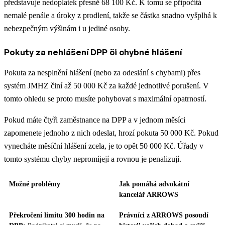
představuje nedoplatek přesně 68 100 Kč. K tomu se připočítá
nemalé penále a úroky z prodlení, takže se částka snadno vyšplhá k
nebezpečným výšinám i u jediné osoby.
Pokuty za nehlášení DPP či chybné hlášení
Pokuta za nesplnění hlášení (nebo za odeslání s chybami) přes
systém JMHZ činí až 50 000 Kč za každé jednotlivé porušení. V
tomto ohledu se proto musíte pohybovat s maximální opatrností.
Pokud máte čtyři zaměstnance na DPP a v jednom měsíci
zapomenete jednoho z nich odeslat, hrozí pokuta 50 000 Kč. Pokud
vynecháte měsíční hlášení zcela, je to opět 50 000 Kč. Úřady v
tomto systému chyby nepromíjejí a rovnou je penalizují.
Možné problémy
Jak pomáhá advokátní
kancelář ARROWS
Překročení limitu 300 hodin na
Právníci z ARROWS posoudí