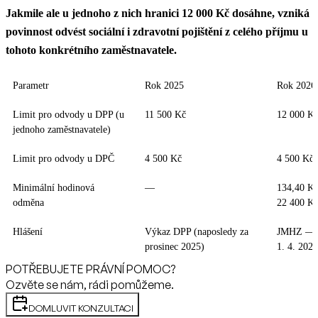
Jakmile ale u jednoho z nich hranici 12 000 Kč dosáhne, vzniká
povinnost odvést sociální i zdravotní pojištění z celého příjmu u
tohoto konkrétního zaměstnavatele.
Parametr
Rok 2025
Rok 2026
Limit pro odvody u DPP (u
11 500 Kč
12 000 K
jednoho zaměstnavatele)
Limit pro odvody u DPČ
4 500 Kč
4 500 Kč 
Minimální hodinová
—
134,40 Kč
odměna
22 400 Kč
Hlášení
Výkaz DPP (naposledy za
JMHZ — o
prosinec 2025)
1. 4. 2026
POTŘEBUJETE PRÁVNÍ POMOC?
Ozvěte se nám, rádi pomůžeme.
DOMLUVIT KONZULTACI