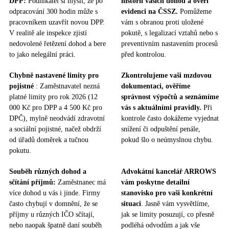
DPP:
Podnikatel si myslí, že po
historii vašich dohod a ověří
odpracování 300 hodin může s
evidenci na ČSSZ.
Pomůžeme
pracovníkem uzavřít novou DPP.
vám s obranou proti uložené
V realitě ale inspekce zjistí
pokutě, s legalizací vztahů nebo s
nedovolené řetězení dohod a bere
preventivním nastavením procesů
to jako nelegální práci.
před kontrolou.
Chybně nastavené limity pro
Zkontrolujeme vaši mzdovou
pojistné
: Zaměstnavatel nezná
dokumentaci, ověříme
platné limity pro rok 2026 (12
správnost výpočtů a seznámíme
000 Kč pro DPP a 4 500 Kč pro
vás s aktuálními pravidly.
Při
DPČ), mylně neodvádí zdravotní
kontrole často dokážeme vyjednat
a sociální pojistné, načež obdrží
snížení či odpuštění penále,
od úřadů doměrek a tučnou
pokud šlo o neúmyslnou chybu.
pokutu.
Souběh různých dohod a
Advokátní kancelář ARROWS
sčítání příjmů:
Zaměstnanec má
vám poskytne detailní
více dohod u vás i jinde. Firmy
stanovisko pro vaši konkrétní
často chybují v domnění, že se
situaci
. Jasně vám vysvětlíme,
příjmy u různých IČO sčítají,
jak se limity posuzují, co přesně
nebo naopak špatně daní souběh
podléhá odvodům a jak vše