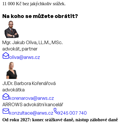
11 000 Kč bez jakýchkoliv srážek.
Na koho se můžete obrátit?
Mgr. Jakub Oliva, LL.M., MSc.
advokát, partner
oliva@arws.cz
JUDr. Barbora Kořenářová
advokátka
korenarova@arws.cz
ARROWS advokátní kancelář
konzultace@arws.cz
245 007 740
Od roku 2027: konec srážkové daně, nástup zálohové daně