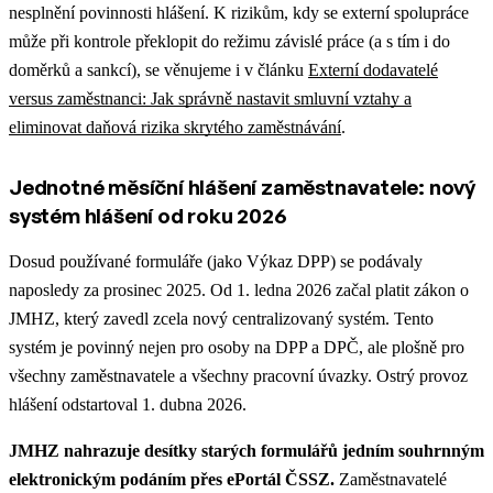
nesplnění povinnosti hlášení. K rizikům, kdy se externí spolupráce
může při kontrole překlopit do režimu závislé práce (a s tím i do
doměrků a sankcí), se věnujeme i v článku
Externí dodavatelé
versus zaměstnanci: Jak správně nastavit smluvní vztahy a
eliminovat daňová rizika skrytého zaměstnávání
.
Jednotné měsíční hlášení zaměstnavatele: nový
systém hlášení od roku 2026
Dosud používané formuláře (jako Výkaz DPP) se podávaly
naposledy za prosinec 2025. Od 1. ledna 2026 začal platit zákon o
JMHZ, který zavedl zcela nový centralizovaný systém. Tento
systém je povinný nejen pro osoby na DPP a DPČ, ale plošně pro
všechny zaměstnavatele a všechny pracovní úvazky. Ostrý provoz
hlášení odstartoval 1. dubna 2026.
JMHZ nahrazuje desítky starých formulářů jedním souhrnným
elektronickým podáním přes ePortál ČSSZ.
Zaměstnavatelé