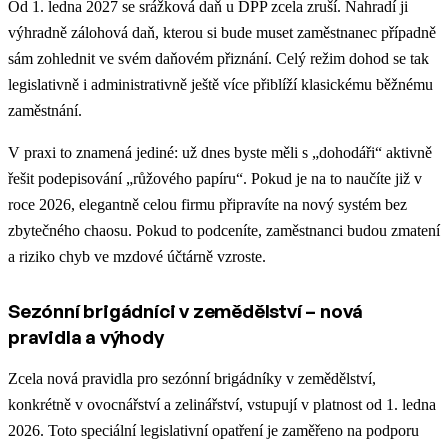
Od 1. ledna 2027 se srážková daň u DPP zcela zruší. Nahradí ji
výhradně zálohová daň, kterou si bude muset zaměstnanec případně
sám zohlednit ve svém daňovém přiznání. Celý režim dohod se tak
legislativně i administrativně ještě více přiblíží klasickému běžnému
zaměstnání.
V praxi to znamená jediné: už dnes byste měli s „dohodáři“ aktivně
řešit podepisování „růžového papíru“. Pokud je na to naučíte již v
roce 2026, elegantně celou firmu připravíte na nový systém bez
zbytečného chaosu. Pokud to podceníte, zaměstnanci budou zmatení
a riziko chyb ve mzdové účtárně vzroste.
Sezónní brigádníci v zemědělství – nová
pravidla a výhody
Zcela nová pravidla pro sezónní brigádníky v zemědělství,
konkrétně v ovocnářství a zelinářství, vstupují v platnost od 1. ledna
2026. Toto speciální legislativní opatření je zaměřeno na podporu