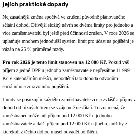
jejich praktické dopady
Nejzásadnější změna spočívá ve zrušení původně plánovaného
sčítání dohod. Dřívější složitý návrh se dvěma limity pro jednoho a
více zaměstnavatelů byl ještě před účinností zrušen. V roce 2026 se
uplatňuje mnohem jednodušší systém: limit pro účast na pojištění je
vázán na 25 % průměrné mzdy.
Pro rok 2026 je tento limit stanoven na 12 000 Kč
. Pokud váš
příjem z jedné DPP u jednoho zaměstnavatele nepřesáhne 11 999
Kč v kalendářním měsíci, nepodléhá tato dohoda odvodům
sociálního a zdravotního pojištění.
Limity se posuzují u každého zaměstnavatele zcela zvlášť a příjmy z
dohod od různých firem se vzájemně nesčítají. To znamená, že
zaměstnanec může mít příjem pod 12 000 Kč u jednoho
zaměstnavatele a další příjem pod 12 000 Kč u jiného, aniž by z
kterékoli z těchto dohod musel odvádět pojištění.