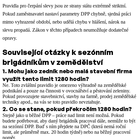
Pravidla pro čerpání slevy jsou ze strany státu extrémně striktní.
Pokud zaměstnavatel nastaví parametry DPP chybně, sjedná práci
mimo vyhrazené období, nebo udělá chybu v hlášení, nárok na
slevu propadá. Zákon v těchto případech neumožňuje dodatečné
opravy.
Související otázky k sezónním
brigádníkům v zemědělství
1
.
Mohu jako zedník nebo malá stavební firma
využít tento limit 1280 hodin?
Ne. Toto zvláštní pravidlo je omezeno výhradně na zemědělské
podnikání a pouze na činnosti v ovocnářství a pěstování zeleniny.
Pokud provozujete stavebnictví, stavby na farmě, prodej zemědělské
techniky apod., na vás se toto pravidlo nevztahuje.
2
.
Co se stane, pokud překročím 1280 hodin?
Stejně jako u běžné DPP – práce nad limit není možná. Pokud
budete potřebovat, aby daný brigádník pracoval dále, nemůže to být
na sezónní DPP. Buď s ním přejdete na DPČ (která nemá roční
limit, ale průměrně max. 20 hodin týdně) nebo na běžný pracovní
poměr.