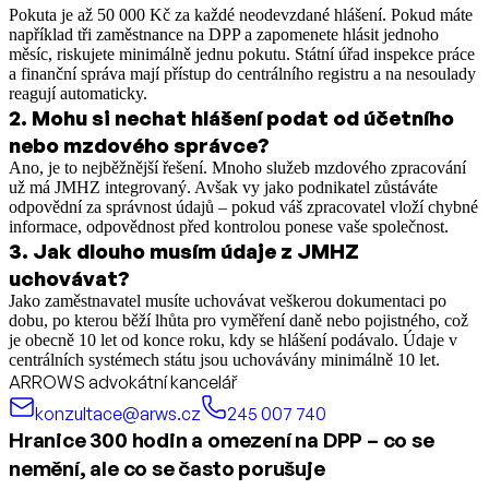
Pokuta je až 50 000 Kč za každé neodevzdané hlášení. Pokud máte
například tři zaměstnance na DPP a zapomenete hlásit jednoho
měsíc, riskujete minimálně jednu pokutu. Státní úřad inspekce práce
a finanční správa mají přístup do centrálního registru a na nesoulady
reagují automaticky.
2
.
Mohu si nechat hlášení podat od účetního
nebo mzdového správce?
Ano, je to nejběžnější řešení. Mnoho služeb mzdového zpracování
už má JMHZ integrovaný. Avšak vy jako podnikatel zůstáváte
odpovědní za správnost údajů – pokud váš zpracovatel vloží chybné
informace, odpovědnost před kontrolou ponese vaše společnost.
3
.
Jak dlouho musím údaje z JMHZ
uchovávat?
Jako zaměstnavatel musíte uchovávat veškerou dokumentaci po
dobu, po kterou běží lhůta pro vyměření daně nebo pojistného, což
je obecně 10 let od konce roku, kdy se hlášení podávalo. Údaje v
centrálních systémech státu jsou uchovávány minimálně 10 let.
ARROWS advokátní kancelář
konzultace@arws.cz
245 007 740
Hranice 300 hodin a omezení na DPP – co se
nemění, ale co se často porušuje