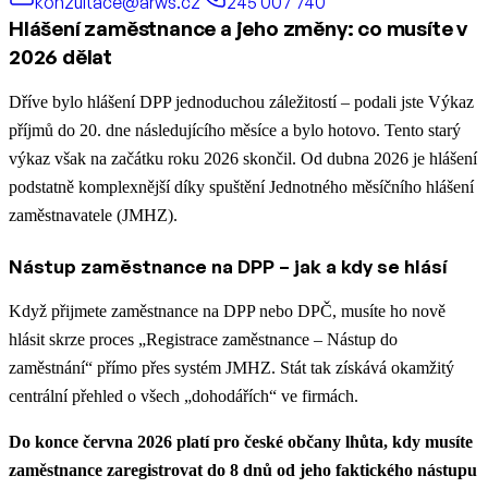
konzultace@arws.cz
245 007 740
Hlášení zaměstnance a jeho změny: co musíte v
2026 dělat
Dříve bylo hlášení DPP jednoduchou záležitostí – podali jste Výkaz
příjmů do 20. dne následujícího měsíce a bylo hotovo. Tento starý
výkaz však na začátku roku 2026 skončil. Od dubna 2026 je hlášení
podstatně komplexnější díky spuštění Jednotného měsíčního hlášení
zaměstnavatele (JMHZ).
Nástup zaměstnance na DPP – jak a kdy se hlásí
Když přijmete zaměstnance na DPP nebo DPČ, musíte ho nově
hlásit skrze proces „Registrace zaměstnance – Nástup do
zaměstnání“ přímo přes systém JMHZ. Stát tak získává okamžitý
centrální přehled o všech „dohodářích“ ve firmách.
Do konce června 2026 platí pro české občany lhůta, kdy musíte
zaměstnance zaregistrovat do 8 dnů od jeho faktického nástupu