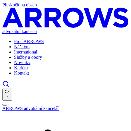
Přeskočit na obsah
advokátní kancelář
Proč ARROWS
Náš tým
International
Služby a obory
Novinky
Kariéra
Kontakt
CZ
ARROWS advokátní kancelář