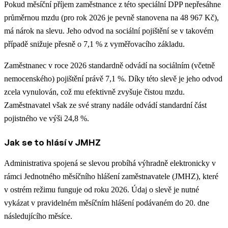
Pokud měsíční příjem zaměstnance z této speciální DPP nepřesáhne
průměrnou mzdu (pro rok 2026 je pevně stanovena na 48 967 Kč),
má nárok na slevu. Jeho odvod na sociální pojištění se v takovém
případě snižuje přesně o 7,1 % z vyměřovacího základu.
Zaměstnanec v roce 2026 standardně odvádí na sociálním (včetně
nemocenského) pojištění právě 7,1 %. Díky této slevě je jeho odvod
zcela vynulován, což mu efektivně zvyšuje čistou mzdu.
Zaměstnavatel však ze své strany nadále odvádí standardní část
pojistného ve výši 24,8 %.
Jak se to hlásí v JMHZ
Administrativa spojená se slevou probíhá výhradně elektronicky v
rámci Jednotného měsíčního hlášení zaměstnavatele (JMHZ), které
v ostrém režimu funguje od roku 2026. Údaj o slevě je nutné
vykázat v pravidelném měsíčním hlášení podávaném do 20. dne
následujícího měsíce.