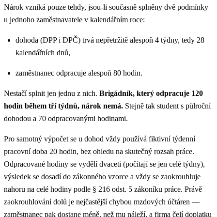
Nárok vzniká pouze tehdy, jsou-li současně splněny dvě podmínky
u jednoho zaměstnavatele v kalendářním roce:
dohoda (DPP i DPČ) trvá nepřetržitě alespoň 4 týdny, tedy 28
kalendářních dnů,
zaměstnanec odpracuje alespoň 80 hodin.
Nestačí splnit jen jednu z nich.
Brigádník, který odpracuje 120
hodin během tří týdnů, nárok nemá.
Stejně tak student s půlroční
dohodou a 70 odpracovanými hodinami.
Pro samotný výpočet se u dohod vždy používá fiktivní týdenní
pracovní doba 20 hodin, bez ohledu na skutečný rozsah práce.
Odpracované hodiny se vydělí dvaceti (počítají se jen celé týdny),
výsledek se dosadí do zákonného vzorce a vždy se zaokrouhluje
nahoru na celé hodiny podle § 216 odst. 5 zákoníku práce. Právě
zaokrouhlování dolů je nejčastější chybou mzdových účtáren —
zaměstnanec pak dostane méně, než mu náleží, a firma čelí doplatku