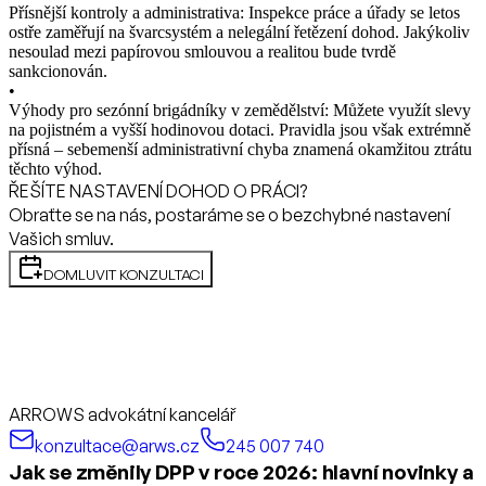
Přísnější kontroly a administrativa: Inspekce práce a úřady se letos
ostře zaměřují na švarcsystém a nelegální řetězení dohod. Jakýkoliv
nesoulad mezi papírovou smlouvou a realitou bude tvrdě
sankcionován.
•
Výhody pro sezónní brigádníky v zemědělství: Můžete využít slevy
na pojistném a vyšší hodinovou dotaci. Pravidla jsou však extrémně
přísná – sebemenší administrativní chyba znamená okamžitou ztrátu
těchto výhod.
ŘEŠÍTE NASTAVENÍ DOHOD O PRÁCI?
Obraťte se na nás, postaráme se o bezchybné nastavení
Vašich smluv.
DOMLUVIT KONZULTACI
ARROWS advokátní kancelář
konzultace@arws.cz
245 007 740
Jak se změnily DPP v roce 2026: hlavní novinky a