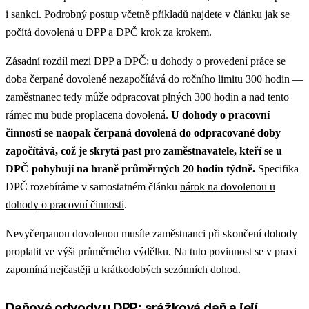
i sankci. Podrobný postup včetně příkladů najdete v článku
jak se
počítá dovolená u DPP a DPČ krok za krokem
.
Zásadní rozdíl mezi DPP a DPČ: u dohody o provedení práce se
doba čerpané dovolené nezapočítává do ročního limitu 300 hodin —
zaměstnanec tedy může odpracovat plných 300 hodin a nad tento
rámec mu bude proplacena dovolená.
U dohody o pracovní
činnosti se naopak čerpaná dovolená do odpracované doby
započítává, což je skrytá past pro zaměstnavatele, kteří se u
DPČ pohybují na hraně průměrných 20 hodin týdně.
Specifika
DPČ rozebíráme v samostatném článku
nárok na dovolenou u
dohody o pracovní činnosti
.
Nevyčerpanou dovolenou musíte zaměstnanci při skončení dohody
proplatit ve výši průměrného výdělku. Na tuto povinnost se v praxi
zapomíná nejčastěji u krátkodobých sezónních dohod.
Daňové odvody u DPP: srážková daň a její