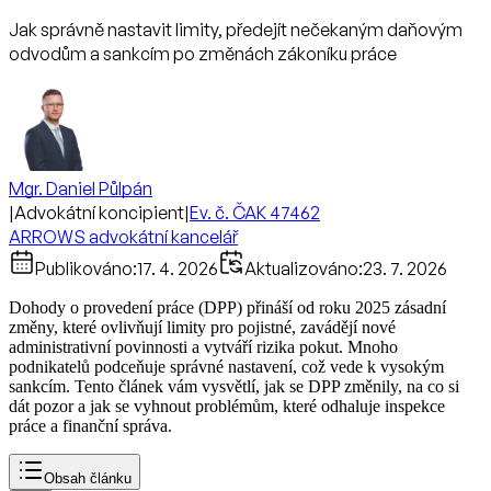
Jak správně nastavit limity, předejít nečekaným daňovým
odvodům a sankcím po změnách zákoníku práce
Mgr. Daniel Půlpán
|
Advokátní koncipient
|
Ev. č. ČAK 47462
ARROWS advokátní kancelář
Publikováno:
17. 4. 2026
Aktualizováno:
23. 7. 2026
Dohody o provedení práce (DPP) přináší od roku 2025 zásadní
změny, které ovlivňují limity pro pojistné, zavádějí nové
administrativní povinnosti a vytváří rizika pokut. Mnoho
podnikatelů podceňuje správné nastavení, což vede k vysokým
sankcím. Tento článek vám vysvětlí, jak se DPP změnily, na co si
dát pozor a jak se vyhnout problémům, které odhaluje inspekce
práce a finanční správa.
Obsah článku