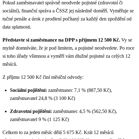
Pokud zaměstnavatel správně neodvede pojistné (zdravotní či
sociální), finanční správa a ČSSZ jej následně doměří. Vyměřuje se
tučné penále a úrok z prodlení počítaný za každý den zpoždění od
data splatnosti.
Představte si zaměstnance na DPP s příjmem 12 500 Kč.
Vy se
mylně domníváte, že je pod limitem, a pojistné neodvedete. Po roce
si toho úřady všimnou a vyměří vám dlužné pojistné za celých 12
měsíců.
Z příjmu 12 500 Kč činí měsíční odvody:
Sociální pojištění:
zaměstnanec 7,1 % (887,50 Kč),
zaměstnavatel 24,8 % (3 100 Kč)
Zdravotní pojištění:
zaměstnanec 4,5 % (562,50 Kč),
zaměstnavatel 9 % (1 125 Kč)
Celkem to za jeden měsíc dělá 5 675 Kč. Krát 12 měsíců