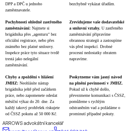
DPP a DPČ u jednoho
bezchybně vykázat úřadům.
zaměstnavatele.
Pochybnosti ohledně zastřeného
Zrevidujeme vaše dodavatelské
zaměstnávání:
Najmete si
a smluvní vztahy.
U zastřeného
brigádníka přes „agenturu“ bez
zaměstnávání připravíme
oficiální registrace, nebo přes
obrannou strategii a zastoupíme
známého bez platné smlouvy.
vás před inspekcí. Drobné
Inspekce práce tyto situace tvrdě
procesní nedostatky obratem
trestá jako nelegální
napravíme.
zaměstnávání.
Chyby a zpoždění v hlášení
Poskytneme vám jasný návod
JMHZ:
Neohlásíte nástup
na plnění povinností v JMHZ.
brigádníka ještě před začátkem
Pokud už k chybě došlo,
práce, nebo zapomenete odeslat
převezmeme komunikaci s ČSSZ,
měsíční výkaz do 20. dne. Za
pomůžeme s rychlým
každý takový prohřešek riskujete
odstraněním vad a požádáme o
od ČSSZ pokutu až 50 000 Kč.
prominutí případné pokuty.
ARROWS advokátní kancelář