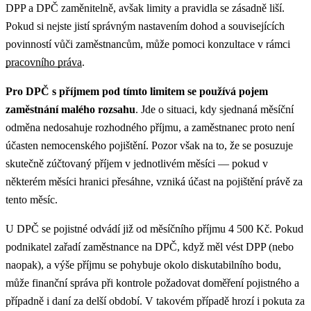
DPP a DPČ zaměnitelně, avšak limity a pravidla se zásadně liší.
Pokud si nejste jistí správným nastavením dohod a souvisejících
povinností vůči zaměstnancům, může pomoci konzultace v rámci
pracovního práva
.
Pro DPČ s příjmem pod tímto limitem se používá pojem
zaměstnání malého rozsahu
. Jde o situaci, kdy sjednaná měsíční
odměna nedosahuje rozhodného příjmu, a zaměstnanec proto není
účasten nemocenského pojištění. Pozor však na to, že se posuzuje
skutečně zúčtovaný příjem v jednotlivém měsíci — pokud v
některém měsíci hranici přesáhne, vzniká účast na pojištění právě za
tento měsíc.
U DPČ se pojistné odvádí již od měsíčního příjmu 4 500 Kč. Pokud
podnikatel zařadí zaměstnance na DPČ, když měl vést DPP (nebo
naopak), a výše příjmu se pohybuje okolo diskutabilního bodu,
může finanční správa při kontrole požadovat doměření pojistného a
případně i daní za delší období. V takovém případě hrozí i pokuta za