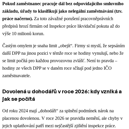
Pokud zaměstnanec pracuje dál bez odpovídajícího smluvního
základu, úřady to klasifikují jako nelegální zaměstnávání (tzv.
práce načerno).
Za toto závažné porušení pracovněprávních
předpisů hrozí firmám od Inspekce práce likvidační pokuta až do
výše 10 milionů korun.
Častým omylem je snaha limit „obejít“. Firmy si myslí, že sepsáním
další DPP na jinou pozici v témže roce se hodiny vynulují, nebo že
se limit počítá pro každou provozovnu zvlášť. Není to pravda –
hodiny ze všech DPP se v daném roce sčítají pod jedno IČO
zaměstnavatele.
Dovolená u dohodářů v roce 2026: kdy vzniká a
jak se počítá
Od roku 2024 mají „dohodáři“ za splnění podmínek nárok na
placenou dovolenou. V roce 2026 se pravidla nemění, ale chyby v
jejich uplatňování patří mezi nejčastější zjištění inspekce práce.