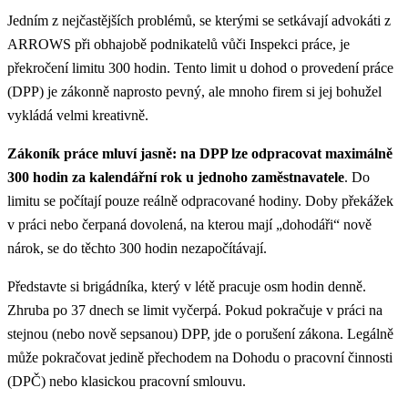
Jedním z nejčastějších problémů, se kterými se setkávají advokáti z
ARROWS při obhajobě podnikatelů vůči Inspekci práce, je
překročení limitu 300 hodin. Tento limit u dohod o provedení práce
(DPP) je zákonně naprosto pevný, ale mnoho firem si jej bohužel
vykládá velmi kreativně.
Zákoník práce mluví jasně: na DPP lze odpracovat maximálně
300 hodin za kalendářní rok u jednoho zaměstnavatele
. Do
limitu se počítají pouze reálně odpracované hodiny. Doby překážek
v práci nebo čerpaná dovolená, na kterou mají „dohodáři“ nově
nárok, se do těchto 300 hodin nezapočítávají.
Představte si brigádníka, který v létě pracuje osm hodin denně.
Zhruba po 37 dnech se limit vyčerpá. Pokud pokračuje v práci na
stejnou (nebo nově sepsanou) DPP, jde o porušení zákona. Legálně
může pokračovat jedině přechodem na Dohodu o pracovní činnosti
(DPČ) nebo klasickou pracovní smlouvu.