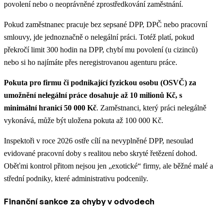
povolení nebo o neoprávněné zprostředkování zaměstnání.
Pokud zaměstnanec pracuje bez sepsané DPP, DPČ nebo pracovní
smlouvy, jde jednoznačně o nelegální práci. Totéž platí, pokud
překročí limit 300 hodin na DPP, chybí mu povolení (u cizinců)
nebo si ho najímáte přes neregistrovanou agenturu práce.
Pokuta pro firmu či podnikající fyzickou osobu (OSVČ) za
umožnění nelegální práce dosahuje až 10 milionů Kč, s
minimální hranicí 50 000 Kč
. Zaměstnanci, který práci nelegálně
vykonává, může být uložena pokuta až 100 000 Kč.
Inspektoři v roce 2026 ostře cílí na nevyplněné DPP, nesoulad
evidované pracovní doby s realitou nebo skryté řetězení dohod.
Oběťmi kontrol přitom nejsou jen „exotické“ firmy, ale běžné malé a
střední podniky, které administrativu podcenily.
Finanční sankce za chyby v odvodech