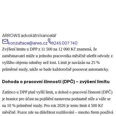
ARROWS advokátní kancelář
konzultace@arws.cz
245 007 740
Zvýšení limitu u DPP z 11 500 na 12 000 Kč znamená, že
zaměstnavatel může u jednoho pracovníka měsíčně ušetřit odvody z
vyššího objemu odměny než loni. Limit je navázán na 25 %
průměrné mzdy, takže se bude každoročně posouvat automaticky.
Dohoda o pracovní činnosti (DPČ) – zvýšení limitu
Zatímco u DPP platí vyšší limit, u dohod o pracovní činnosti (DPČ)
je hranice pro účast na pojištění nastavena podstatně níže a váže se
na 10 % průměrné mzdy. Pro rok 2026 je tento limit 4 500 Kč
měsíčně. Pozor zde na důležitost rozlišování – mnoho firem používá