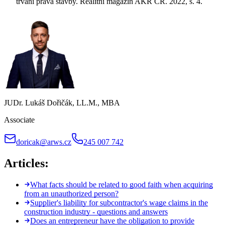
trvání práva stavby. Realitní magazín AKR ČR. 2022, s. 4.
JUDr. Lukáš Dořičák, LL.M., MBA
Associate
doricak@arws.cz
245 007 742
Articles:
What facts should be related to good faith when acquiring
from an unauthorized person?
Supplier's liability for subcontractor's wage claims in the
construction industry - questions and answers
Does an entrepreneur have the obligation to provide