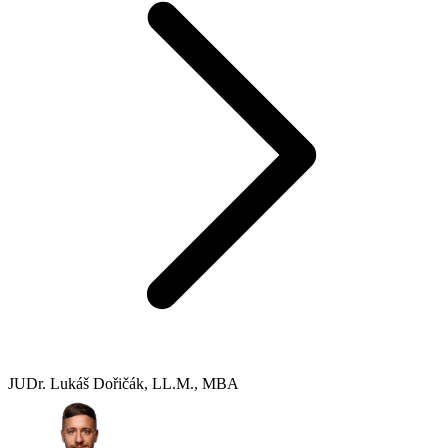
JUDr. Lukáš Dořičák, LL.M., MBA