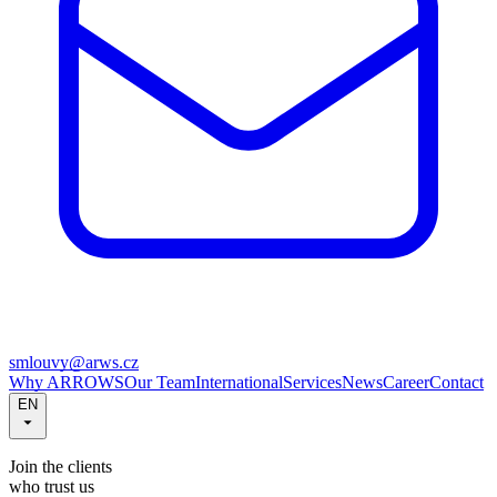
smlouvy@arws.cz
Why ARROWS
Our Team
International
Services
News
Career
Contact
EN
Join the clients
who trust us