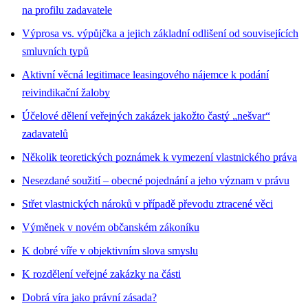
na profilu zadavatele
Výprosa vs. výpůjčka a jejich základní odlišení od souvisejících
smluvních typů
Aktivní věcná legitimace leasingového nájemce k podání
reivindikační žaloby
Účelové dělení veřejných zakázek jakožto častý „nešvar“
zadavatelů
Několik teoretických poznámek k vymezení vlastnického práva
Nesezdané soužití – obecné pojednání a jeho význam v právu
Střet vlastnických nároků v případě převodu ztracené věci
Výměnek v novém občanském zákoníku
K dobré víře v objektivním slova smyslu
K rozdělení veřejné zakázky na části
Dobrá víra jako právní zásada?