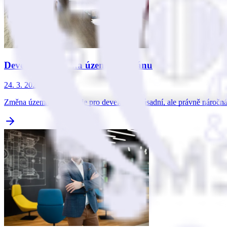
Developer a změna územního plánu
24. 3. 2026
Změna územního plánu je pro developery zásadní, ale právně náročná 