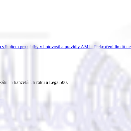
ná s limitem pro platby v hotovosti a pravidly AML. Překročení limitů 
kátních kancelářích roku a Legal500.
40