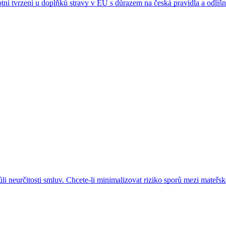
otní tvrzení u doplňků stravy v EU s důrazem na česká pravidla a odli
ůli neurčitosti smluv. Chcete-li minimalizovat riziko sporů mezi mateř