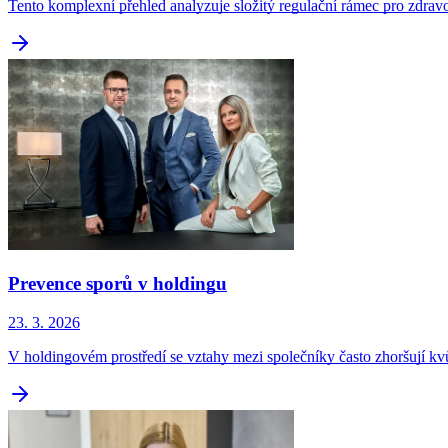
Tento komplexní přehled analyzuje složitý regulační rámec pro zdrav
Prevence sporů v holdingu
23. 3. 2026
V holdingovém prostředí se vztahy mezi společníky často zhoršují kv