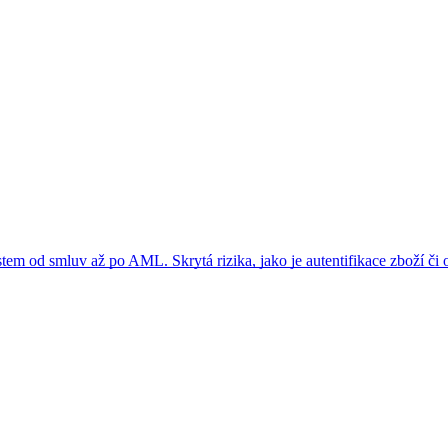
ostem od smluv až po AML. Skrytá rizika, jako je autentifikace zboží 