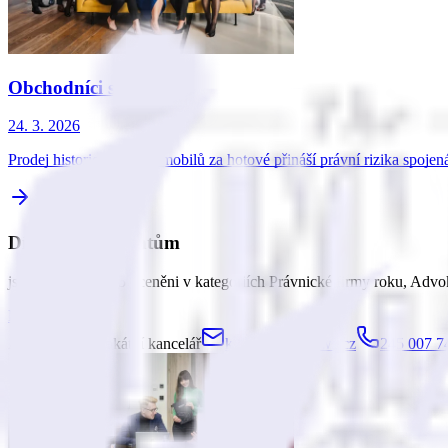
Obchodníci s veterány
24. 3. 2026
Prodej historických automobilů za hotové přináší právní rizika spoje
Díky našim klientům
jsme od roku 2015 oceněni v kategoriích Právnické firmy roku, Advo
Naše ocenění
ARROWS advokátní kancelář
konzultace@arws.cz
245 007 7