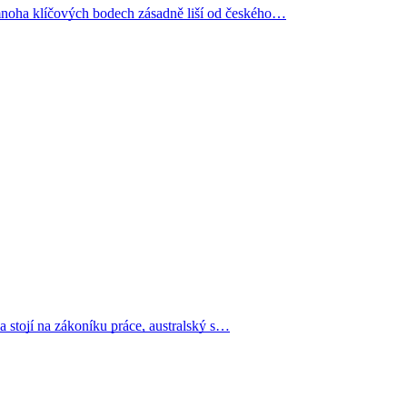
mnoha klíčových bodech zásadně liší od českého…
a stojí na zákoníku práce, australský s…