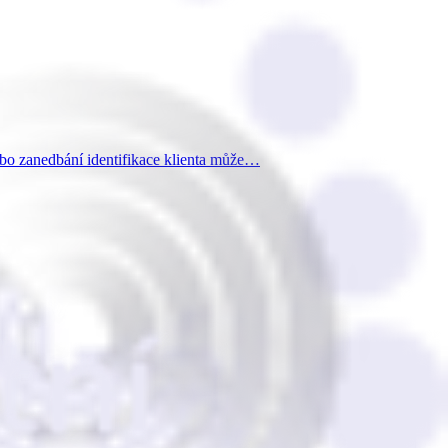
nebo zanedbání identifikace klienta může…