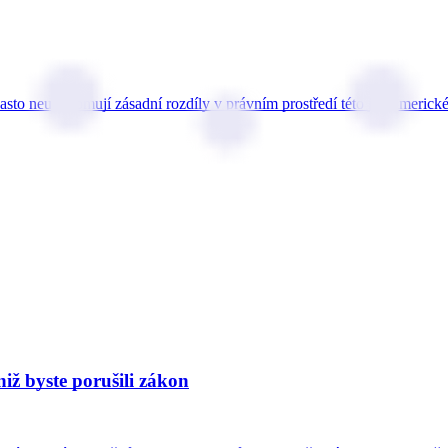
 často neuvědomují zásadní rozdíly v právním prostředí této jihoameric
iž byste porušili zákon