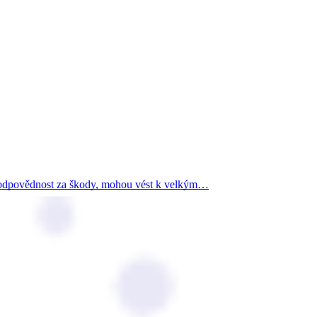
či odpovědnost za škody, mohou vést k velkým…