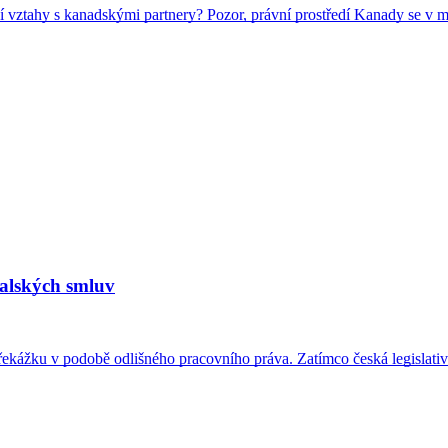
 vztahy s kanadskými partnery? Pozor, právní prostředí Kanady se v 
ralských smluv
 překážku v podobě odlišného pracovního práva. Zatímco česká legislativ