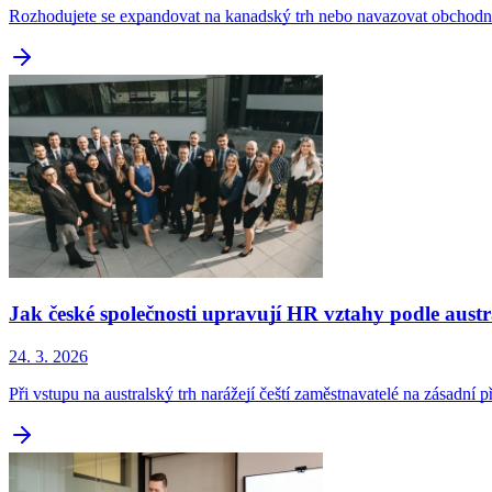
Rozhodujete se expandovat na kanadský trh nebo navazovat obchodní
Jak české společnosti upravují HR vztahy podle aust
24. 3. 2026
Při vstupu na australský trh narážejí čeští zaměstnavatelé na zásadní