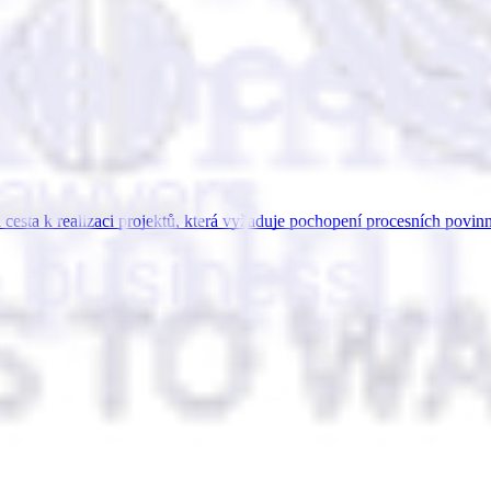
cesta k realizaci projektů, která vyžaduje pochopení procesních povi