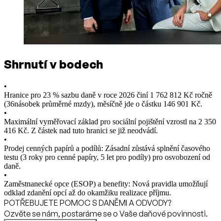
Shrnutí v bodech
•
Hranice pro 23 % sazbu daně v roce 2026 činí 1 762 812 Kč ročně
(36násobek průměrné mzdy), měsíčně jde o částku 146 901 Kč.
•
Maximální vyměřovací základ pro sociální pojištění vzrostl na 2 350
416 Kč. Z částek nad tuto hranici se již neodvádí.
•
Prodej cenných papírů a podílů: Zásadní zůstává splnění časového
testu (3 roky pro cenné papíry, 5 let pro podíly) pro osvobození od
daně.
•
Zaměstnanecké opce (ESOP) a benefity: Nová pravidla umožňují
odklad zdanění opcí až do okamžiku realizace příjmu.
POTŘEBUJETE POMOC S DANĚMI A ODVODY?
Ozvěte se nám, postaráme se o Vaše daňové povinnosti.