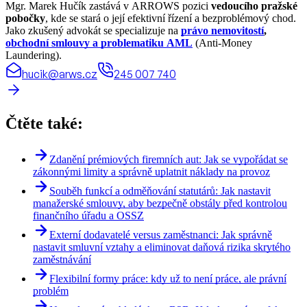
Mgr. Marek Hučík zastává v ARROWS pozici
vedoucího pražské
pobočky
, kde se stará o její efektivní řízení a bezproblémový chod.
Jako zkušený advokát se specializuje na
právo nemovitostí
,
obchodní smlouvy a problematiku AML
(Anti-Money
Laundering).
hucik@arws.cz
245 007 740
Čtěte také:
Zdanění prémiových firemních aut: Jak se vypořádat se
zákonnými limity a správně uplatnit náklady na provoz
Souběh funkcí a odměňování statutárů: Jak nastavit
manažerské smlouvy, aby bezpečně obstály před kontrolou
finančního úřadu a OSSZ
Externí dodavatelé versus zaměstnanci: Jak správně
nastavit smluvní vztahy a eliminovat daňová rizika skrytého
zaměstnávání
Flexibilní formy práce: kdy už to není práce, ale právní
problém