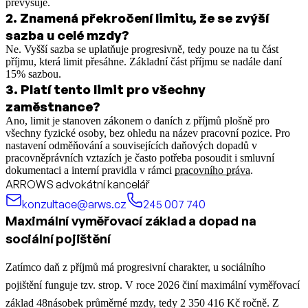
převyšuje.
2
.
Znamená překročení limitu, že se zvýší
sazba u celé mzdy?
Ne. Vyšší sazba se uplatňuje progresivně, tedy pouze na tu část
příjmu, která limit přesáhne. Základní část příjmu se nadále daní
15% sazbou.
3
.
Platí tento limit pro všechny
zaměstnance?
Ano, limit je stanoven zákonem o daních z příjmů plošně pro
všechny fyzické osoby, bez ohledu na název pracovní pozice.
Pro
nastavení odměňování a souvisejících daňových dopadů v
pracovněprávních vztazích je často potřeba posoudit i smluvní
dokumentaci a interní pravidla v rámci
pracovního práva
.
ARROWS advokátní kancelář
konzultace@arws.cz
245 007 740
Maximální vyměřovací základ a dopad na
sociální pojištění
Zatímco daň z příjmů má progresivní charakter, u sociálního
pojištění funguje tzv. strop. V roce 2026 činí maximální vyměřovací
základ 48násobek průměrné mzdy, tedy 2 350 416 Kč ročně. Z