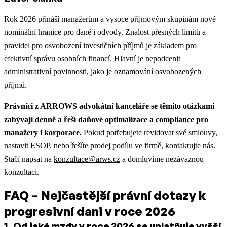
Rok 2026 přináší manažerům a vysoce příjmovým skupinám nové
nominální hranice pro daně i odvody. Znalost přesných limitů a
pravidel pro osvobození investičních příjmů je základem pro
efektivní správu osobních financí. Hlavní je nepodcenit
administrativní povinnosti, jako je oznamování osvobozených
příjmů.
Právníci z ARROWS advokátní kanceláře se těmito otázkami
zabývají denně a řeší daňové optimalizace a compliance pro
manažery i korporace.
Pokud potřebujete revidovat své smlouvy,
nastavit ESOP, nebo řešíte prodej podílu ve firmě, kontaktujte nás.
Stačí napsat na
konzultace@arws.cz
a domluvíme nezávaznou
konzultaci.
FAQ – Nejčastější právní dotazy k
progresivní dani v roce 2026
1
.
Od jaké mzdy v roce 2026 se uplatňuje vyšší