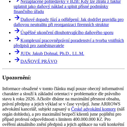
Nezaplacené pohledávky v B2B: Kdy lze ztrátu z faktur
uplatnit jako daňový náklad a splnit přísné podmínky
finančního úřadu
Daňové dopady fúzí a odštěpení: Jak dodržet pravidla pro
daňovou neutralitu při reorganizaci firemních struktur
Úspěšné ukončení dlouhotrvajícího daňového sporu
Komplexní pracovněprávní poradenství a tvorba vnitřních
předpisů pro zaměstnavatele
JUDr. Jakub Dohnal, Ph.D., LL.M.
DAŇOVÉ PRÁVO
Upozornění:
Informace obsažené v tomto článku mají pouze obecný informativní
charakter a slouží k základní orientaci v problematice dle právního
stavu k roku 2026. Ačkoliv dbáme na maximální přesnost obsahu,
právní předpisy a jejich výklad se v čase vyvíjejí. Jsme ARROWS
advokátní kancelář, subjekt zapsaný u
České advokátní komory
(náš
orgán dohledu), a pro maximální bezpečí klientů jsme pojištěni pro
případ profesní odpovědnosti s limitem 400.000.000 Kč. Pro
ověření aktuálního znění předpisů a jejich aplikace na vaši konkrétní