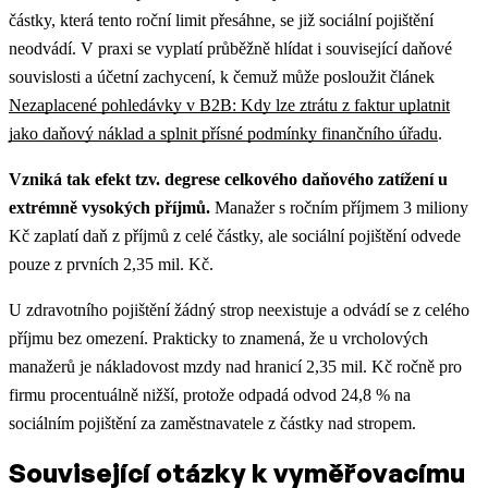
částky, která tento roční limit přesáhne, se již sociální pojištění
neodvádí.
V praxi se vyplatí průběžně hlídat i související daňové
souvislosti a účetní zachycení, k čemuž může posloužit článek
Nezaplacené pohledávky v B2B: Kdy lze ztrátu z faktur uplatnit
jako daňový náklad a splnit přísné podmínky finančního úřadu
.
Vzniká tak efekt tzv. degrese celkového daňového zatížení u
extrémně vysokých příjmů.
Manažer s ročním příjmem 3 miliony
Kč zaplatí daň z příjmů z celé částky, ale sociální pojištění odvede
pouze z prvních 2,35 mil. Kč.
U zdravotního pojištění žádný strop neexistuje a odvádí se z celého
příjmu bez omezení. Prakticky to znamená, že u vrcholových
manažerů je nákladovost mzdy nad hranicí 2,35 mil. Kč ročně pro
firmu procentuálně nižší, protože odpadá odvod 24,8 % na
sociálním pojištění za zaměstnavatele z částky nad stropem.
Související otázky k vyměřovacímu