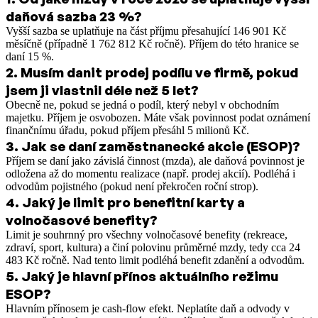
daňová sazba 23 %?
Vyšší sazba se uplatňuje na část příjmu přesahující 146 901 Kč
měsíčně (případně 1 762 812 Kč ročně). Příjem do této hranice se
daní 15 %.
2
.
Musím danit prodej podílu ve firmě, pokud
jsem ji vlastnil déle než 5 let?
Obecně ne, pokud se jedná o podíl, který nebyl v obchodním
majetku. Příjem je osvobozen. Máte však povinnost podat oznámení
finančnímu úřadu, pokud příjem přesáhl 5 milionů Kč.
3
.
Jak se daní zaměstnanecké akcie (ESOP)?
Příjem se daní jako závislá činnost (mzda), ale daňová povinnost je
odložena až do momentu realizace (např. prodej akcií). Podléhá i
odvodům pojistného (pokud není překročen roční strop).
4
.
Jaký je limit pro benefitní karty a
volnočasové benefity?
Limit je souhrnný pro všechny volnočasové benefity (rekreace,
zdraví, sport, kultura) a činí polovinu průměrné mzdy, tedy cca 24
483 Kč ročně. Nad tento limit podléhá benefit zdanění a odvodům.
5
.
Jaký je hlavní přínos aktuálního režimu
ESOP?
Hlavním přínosem je cash-flow efekt. Neplatíte daň a odvody v