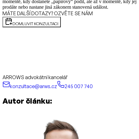
momentě, kdy dostanete „papírový“ podíl, ale až v momentě, kdy jej
prodáte nebo nastane jiná zákonem stanovená událost.
MÁTE DALŠÍ DOTAZY? OZVĚTE SE NÁM
DOMLUVIT KONZULTACI
ARROWS advokátní kancelář
konzultace@arws.cz
245 007 740
Autor článku: