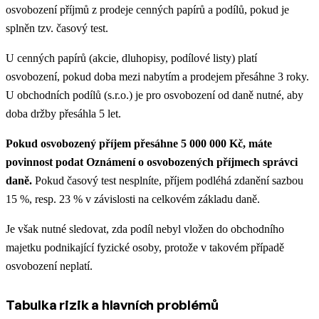
osvobození příjmů z prodeje cenných papírů a podílů, pokud je
splněn tzv. časový test.
U cenných papírů (akcie, dluhopisy, podílové listy) platí
osvobození, pokud doba mezi nabytím a prodejem přesáhne 3 roky.
U obchodních podílů (s.r.o.) je pro osvobození od daně nutné, aby
doba držby přesáhla 5 let.
Pokud osvobozený příjem přesáhne 5 000 000 Kč, máte
povinnost podat Oznámení o osvobozených příjmech správci
daně.
Pokud časový test nesplníte, příjem podléhá zdanění sazbou
15 %, resp. 23 % v závislosti na celkovém základu daně.
Je však nutné sledovat, zda podíl nebyl vložen do obchodního
majetku podnikající fyzické osoby, protože v takovém případě
osvobození neplatí.
Tabulka rizik a hlavních problémů