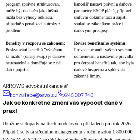
program správně strukturován,
kancelář nastaví právní a daňové
může být dodaněn jako běžná
parametry ESOP plánů, připraví
mzda bez výhody odkladu,
smluvní dokumentaci a zajistí
případně s penalizací a úroky z
soulad se zákoníkem práce i
prodlení.
daňovými předpisy.
Benefity v rozporu se zákonem:
Revize benefitního systému:
Poskytování benefitů "výměnou
Provedeme audit vašeho systému
za mzdu" (salary swap) je daňově
odměňování a nastavíme pravidla
neuznatelné a doměřuje se z něj
pro čerpání benefitů tak, aby byla
daň i pojistné.
daňově bezpečná a splňovala
zákonné limity.
ARROWS advokátní kancelář
konzultace@arws.cz
245 007 740
Jak se konkrétně změní váš výpočet daně v
praxi
Ukažme si dopady na třech modelových příkladech pro rok 2026.
Případ 1 se týká středního managementu s roční mzdou 1 800 000
Kč. Vyšší daň 23 % se týká jen zlomku příjmu nad limit, zatímco