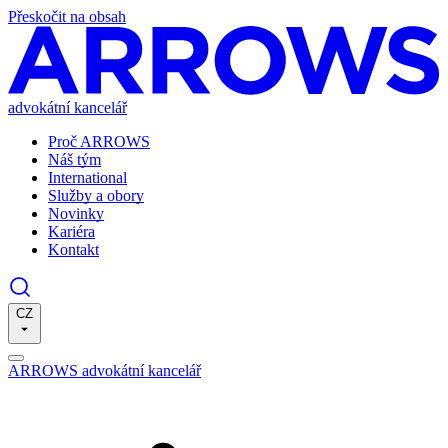
Přeskočit na obsah
advokátní kancelář
Proč ARROWS
Náš tým
International
Služby a obory
Novinky
Kariéra
Kontakt
CZ
ARROWS advokátní kancelář