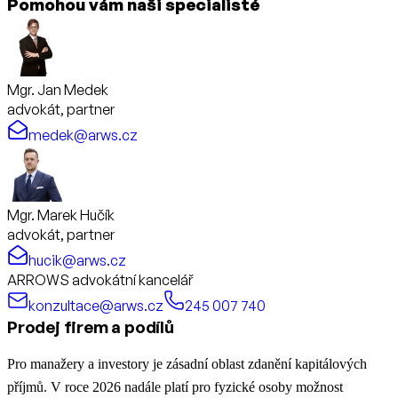
Pomohou vám naši specialisté
Mgr. Jan Medek
advokát, partner
medek@arws.cz
Mgr. Marek Hučík
advokát, partner
hucik@arws.cz
ARROWS advokátní kancelář
konzultace@arws.cz
245 007 740
Prodej firem a podílů
Pro manažery a investory je zásadní oblast zdanění kapitálových
příjmů. V roce 2026 nadále platí pro fyzické osoby možnost