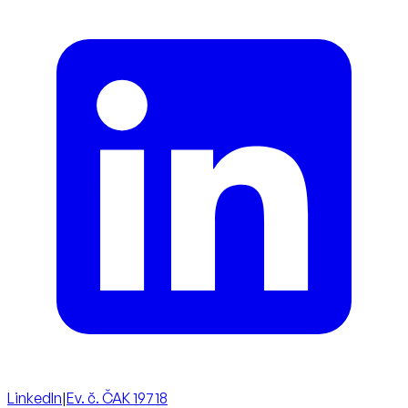
LinkedIn
|
Ev. č. ČAK 19718