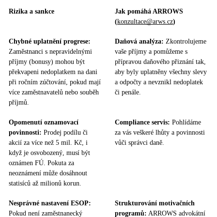
Rizika a sankce
Jak pomáhá ARROWS
(
konzultace@arws.cz
)
Chybné uplatnění progrese:
Daňová analýza:
Zkontrolujeme
Zaměstnanci s nepravidelnými
vaše příjmy a pomůžeme s
příjmy (bonusy) mohou být
přípravou daňového přiznání tak,
překvapeni nedoplatkem na dani
aby byly uplatněny všechny slevy
při ročním zúčtování, pokud mají
a odpočty a nevznikl nedoplatek
více zaměstnavatelů nebo souběh
či penále.
příjmů.
Opomenutí oznamovací
Compliance servis:
Pohlídáme
povinnosti:
Prodej podílu či
za vás veškeré lhůty a povinnosti
akcií za více než 5 mil. Kč, i
vůči správci daně.
když je osvobozený, musí být
oznámen FÚ. Pokuta za
neoznámení může dosáhnout
statisíců až milionů korun.
Nesprávné nastavení ESOP:
Strukturování motivačních
Pokud není zaměstnanecký
programů:
ARROWS advokátní