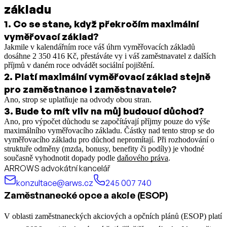
základu
1
.
Co se stane, když překročím maximální
vyměřovací základ?
Jakmile v kalendářním roce váš úhrn vyměřovacích základů
dosáhne 2 350 416 Kč, přestáváte vy i váš zaměstnavatel z dalších
příjmů v daném roce odvádět sociální pojištění.
2
.
Platí maximální vyměřovací základ stejně
pro zaměstnance i zaměstnavatele?
Ano, strop se uplatňuje na odvody obou stran.
3
.
Bude to mít vliv na můj budoucí důchod?
Ano, pro výpočet důchodu se započítávají příjmy pouze do výše
maximálního vyměřovacího základu. Částky nad tento strop se do
vyměřovacího základu pro důchod nepromítají.
Při rozhodování o
struktuře odměny (mzda, bonusy, benefity či podíly) je vhodné
současně vyhodnotit dopady podle
daňového práva
.
ARROWS advokátní kancelář
konzultace@arws.cz
245 007 740
Zaměstnanecké opce a akcie (ESOP)
V oblasti zaměstnaneckých akciových a opčních plánů (ESOP) platí