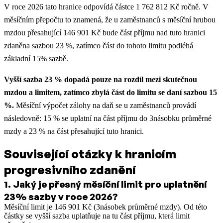
V roce 2026 tato hranice odpovídá částce 1 762 812 Kč ročně. V
měsíčním přepočtu to znamená, že u zaměstnanců s měsíční hrubou
mzdou přesahující 146 901 Kč bude část příjmu nad tuto hranici
zdaněna sazbou 23 %, zatímco část do tohoto limitu podléhá
základní 15% sazbě.
Vyšší sazba 23 % dopadá pouze na rozdíl mezi skutečnou
mzdou a limitem, zatímco zbylá část do limitu se daní sazbou 15
%.
Měsíční výpočet zálohy na daň se u zaměstnanců provádí
následovně: 15 % se uplatní na část příjmu do 3násobku průměrné
mzdy a 23 % na část přesahující tuto hranici.
Související otázky k hranicím
progresivního zdanění
1
.
Jaký je přesný měsíční limit pro uplatnění
23% sazby v roce 2026?
Měsíční limit je 146 901 Kč (3násobek průměrné mzdy). Od této
částky se vyšší sazba uplatňuje na tu část příjmu, která limit