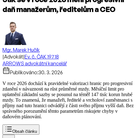
daň manažerům, ředitelům a CEO
Mgr. Marek Hučík
|
Advokát
|
Ev. č. ČAK 19718
ARROWS advokátní kancelář
Publikováno:
30. 3. 2026
V roce 2026 dochází k pravidelné valorizaci hranic pro progresivní
zdanění v návaznosti na růst průměrné mzdy. Měsíční limit pro
uplatnění základní sazby se posunul na téměř 147 tisíc korun hrubé
mzdy. To znamená, že manažeři, ředitelé a vrcholoví zaměstnanci s
příjmy nad tuto hranici odvádějí z části svého příjmu vyšší daň. Bez
správného porozumění těmto parametrům riskujete chyby v
daňovém plánování.
Obsah článku