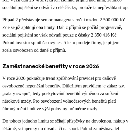
sociální pojištění se odvádí z celé částky, protože ta nepřesáhla strop.
Případ 2 představuje senior managera s roční mzdou 2 500 000 Kč.
Zde se již aplikují oba limity. Daň z příjmů se počítá progresivně,
sociální pojištění se však odvádí pouze z částky 2 350 416 Kč.
Pokud investor splnil časový test 5 let u prodeje firmy, je příjem
zcela osvobozen od daně z příjmů.
Zaměstnanecké benefity v roce 2026
V roce 2026 pokračuje trend zpřísňování pravidel pro daňově
osvobozené nepeněžní benefity. Důležitým pravidlem je zákaz tzv.
„salary swapu“, tedy poskytování benefitů výměnou za snížení
nárokové mzdy. Pro osvobození volnočasových benefitů platí
úhrnný roční limit ve výši poloviny průměrné mzdy.
Do tohoto jednoho limitu se sčítají příspěvky na dovolenou, nákup v
lékárně, vstupenky do divadla či na sport. Pokud zaměstnavatel