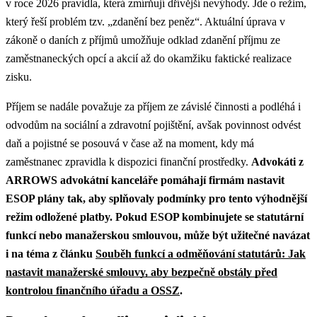
v roce 2026 pravidla, která zmírňují dřívější nevýhody. Jde o režim,
který řeší problém tzv. „zdanění bez peněz“. Aktuální úprava v
zákoně o daních z příjmů umožňuje odklad zdanění příjmu ze
zaměstnaneckých opcí a akcií až do okamžiku faktické realizace
zisku.
Příjem se nadále považuje za příjem ze závislé činnosti a podléhá i
odvodům na sociální a zdravotní pojištění, avšak povinnost odvést
daň a pojistné se posouvá v čase až na moment, kdy má
zaměstnanec zpravidla k dispozici finanční prostředky.
Advokáti z
ARROWS advokátní kanceláře pomáhají firmám nastavit
ESOP plány tak, aby splňovaly podmínky pro tento výhodnější
režim odložené platby.
Pokud ESOP kombinujete se statutární
funkcí nebo manažerskou smlouvou, může být užitečné navázat
i na téma z článku
Souběh funkcí a odměňování statutárů: Jak
nastavit manažerské smlouvy, aby bezpečně obstály před
kontrolou finančního úřadu a OSSZ
.