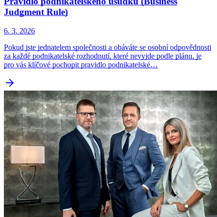
Pravidlo podnikatelského úsudku (Business
Judgment Rule)
6. 3. 2026
Pokud jste jednatelem společnosti a obáváte se osobní odpovědnosti
za každé podnikatelské rozhodnutí, které nevyjde podle plánu, je
pro vás klíčové pochopit pravidlo podnikatelské…