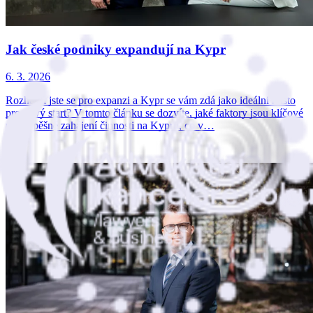
Jak české podniky expandují na Kypr
6. 3. 2026
Rozhodli jste se pro expanzi a Kypr se vám zdá jako ideální místo
pro nový start? V tomto článku se dozvíte, jaké faktory jsou klíčové
pro úspěšné zahájení činnosti na Kypru, co v…