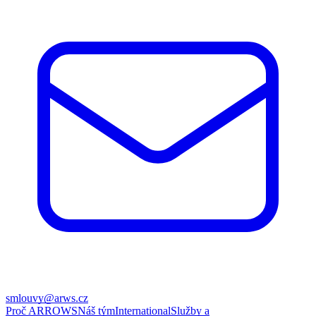
smlouvy@arws.cz
Proč ARROWS
Náš tým
International
Služby a