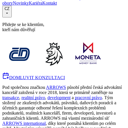
obory
Novinky
Kariéra
Kontakt
CZ
Přidejte se ke klientům,
kteří nám důvěřují
DOMLUVIT KONZULTACI
Pod společnou značkou
ARROWS
působí přední česká advokátní
kancelář založená v roce 2018, která se primárně zaměřuje na
transakce
,
realitní právo
,
development
a
pracovní právo
. Tým
složený ze zkušených advokátů, právníků, daňových poradců a
účetních garantuje odborné řešení komplexních problémů
podnikatelů, realitních kanceláří, firem, developerů, investorů a
zahraničních klientů. ARROWS má vlastní mezinárodní síť
ARROWS international
, díky které pomáhá klientům po celém