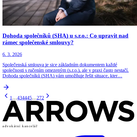
Dohoda společníků (SHA) u s.r.o.: Co upravit nad
rámec společenské smlouvy?
6. 3. 2026
Společenská smlouva je sice základním dokumentem každé
společnosti s ručením omezeným (s.r.o.), ale v praxi často nestačí.
Dohoda společníků (SHA) vám umožňuje řešit situace, kter…
1
…
43
44
45
…
272
advokátní kancelář