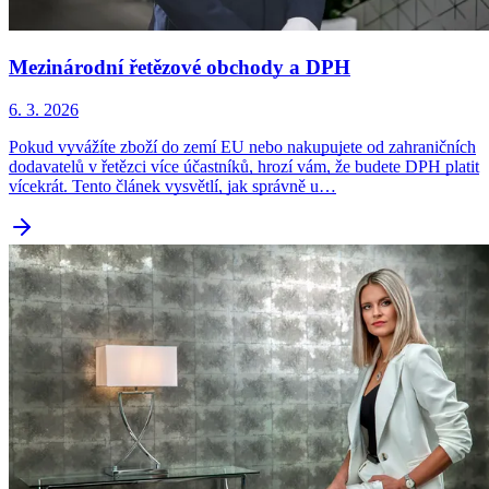
Mezinárodní řetězové obchody a DPH
6. 3. 2026
Pokud vyvážíte zboží do zemí EU nebo nakupujete od zahraničních
dodavatelů v řetězci více účastníků, hrozí vám, že budete DPH platit
vícekrát. Tento článek vysvětlí, jak správně u…