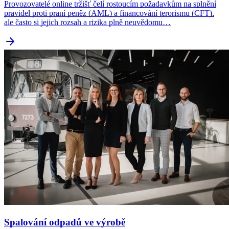
Provozovatelé online tržišť čelí rostoucím požadavkům na splnění
pravidel proti praní peněz (AML) a financování terorismu (CFT),
ale často si jejich rozsah a rizika plně neuvědomu…
Spalování odpadů ve výrobě