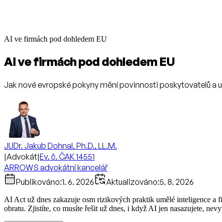
AI ve firmách pod dohledem EU
AI ve firmách pod dohledem EU
Jak nové evropské pokyny mění povinnosti poskytovatelů a už
JUDr. Jakub Dohnal, Ph.D., LL.M.
|
Advokát
|
Ev. č. ČAK 14551
ARROWS advokátní kancelář
Publikováno:
1. 6. 2026
Aktualizováno:
5. 8. 2026
AI Act už dnes zakazuje osm rizikových praktik umělé inteligence a fi
obratu. Zjistíte, co musíte řešit už dnes, i když AI jen nasazujete, nevyv