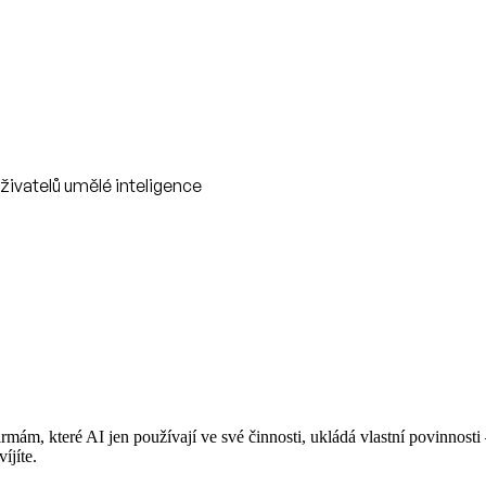
ivatelů umělé inteligence
rmám, které AI jen používají ve své činnosti, ukládá vlastní povinnost
íjíte.