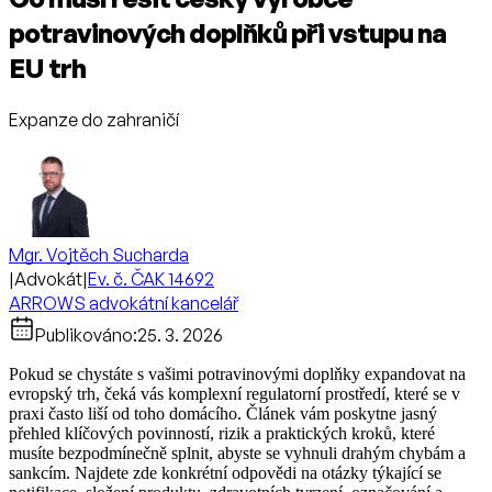
potravinových doplňků při vstupu na
EU trh
Expanze do zahraničí
Mgr. Vojtěch Sucharda
|
Advokát
|
Ev. č. ČAK 14692
ARROWS advokátní kancelář
Publikováno:
25. 3. 2026
Pokud se chystáte s vašimi potravinovými doplňky expandovat na
evropský trh, čeká vás komplexní regulatorní prostředí, které se v
praxi často liší od toho domácího. Článek vám poskytne jasný
přehled klíčových povinností, rizik a praktických kroků, které
musíte bezpodmínečně splnit, abyste se vyhnuli drahým chybám a
sankcím. Najdete zde konkrétní odpovědi na otázky týkající se