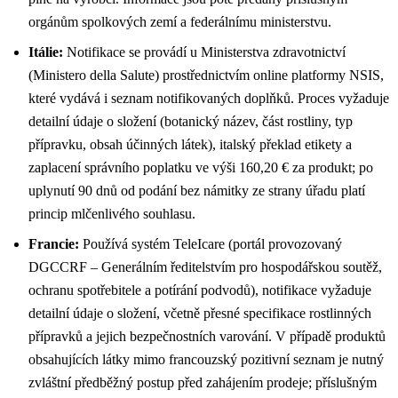
orgánům spolkových zemí a federálnímu ministerstvu.
Itálie:
Notifikace se provádí u Ministerstva zdravotnictví
(Ministero della Salute) prostřednictvím online platformy NSIS,
které vydává i seznam notifikovaných doplňků. Proces vyžaduje
detailní údaje o složení (botanický název, část rostliny, typ
přípravku, obsah účinných látek), italský překlad etikety a
zaplacení správního poplatku ve výši 160,20 € za produkt; po
uplynutí 90 dnů od podání bez námitky ze strany úřadu platí
princip mlčenlivého souhlasu.
Francie:
Používá systém TeleIcare (portál provozovaný
DGCCRF – Generálním ředitelstvím pro hospodářskou soutěž,
ochranu spotřebitele a potírání podvodů), notifikace vyžaduje
detailní údaje o složení, včetně přesné specifikace rostlinných
přípravků a jejich bezpečnostních varování. V případě produktů
obsahujících látky mimo francouzský pozitivní seznam je nutný
zvláštní předběžný postup před zahájením prodeje; příslušným