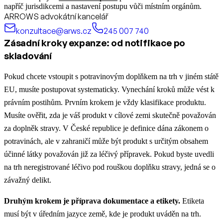
napříč jurisdikcemi a nastavení postupu vůči místním orgánům.
ARROWS advokátní kancelář
konzultace@arws.cz
245 007 740
Zásadní kroky expanze: od notifikace po
skladování
Pokud chcete vstoupit s potravinovým doplňkem na trh v jiném státě
EU, musíte postupovat systematicky. Vynechání kroků může vést k
právním postihům. Prvním krokem je vždy klasifikace produktu.
Musíte ověřit, zda je váš produkt v cílové zemi skutečně považován
za doplněk stravy. V České republice je definice dána zákonem o
potravinách, ale v zahraničí může být produkt s určitým obsahem
účinné látky považován již za léčivý přípravek. Pokud byste uvedli
na trh neregistrované léčivo pod rouškou doplňku stravy, jedná se o
závažný delikt.
Druhým krokem je příprava dokumentace a etikety.
Etiketa
musí být v úředním jazyce země, kde je produkt uváděn na trh.