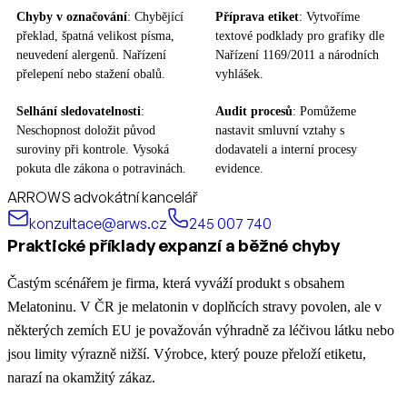
Chyby v označování
: Chybějící
Příprava etiket
: Vytvoříme
překlad, špatná velikost písma,
textové podklady pro grafiky dle
neuvedení alergenů. Nařízení
Nařízení 1169/2011 a národních
přelepení nebo stažení obalů.
vyhlášek.
Selhání sledovatelnosti
:
Audit procesů
: Pomůžeme
Neschopnost doložit původ
nastavit smluvní vztahy s
suroviny při kontrole. Vysoká
dodavateli a interní procesy
pokuta dle zákona o potravinách.
evidence.
ARROWS advokátní kancelář
konzultace@arws.cz
245 007 740
Praktické příklady expanzí a běžné chyby
Častým scénářem je firma, která vyváží produkt s obsahem
Melatoninu. V ČR je melatonin v doplňcích stravy povolen, ale v
některých zemích EU je považován výhradně za léčivou látku nebo
jsou limity výrazně nižší. Výrobce, který pouze přeloží etiketu,
narazí na okamžitý zákaz.