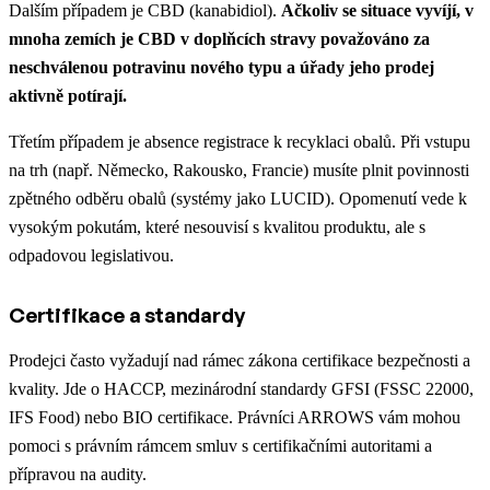
Dalším případem je CBD (kanabidiol).
Ačkoliv se situace vyvíjí, v
mnoha zemích je CBD v doplňcích stravy považováno za
neschválenou potravinu nového typu a úřady jeho prodej
aktivně potírají.
Třetím případem je absence registrace k recyklaci obalů. Při vstupu
na trh (např. Německo, Rakousko, Francie) musíte plnit povinnosti
zpětného odběru obalů (systémy jako LUCID). Opomenutí vede k
vysokým pokutám, které nesouvisí s kvalitou produktu, ale s
odpadovou legislativou.
Certifikace a standardy
Prodejci často vyžadují nad rámec zákona certifikace bezpečnosti a
kvality. Jde o HACCP, mezinárodní standardy GFSI (FSSC 22000,
IFS Food) nebo BIO certifikace. Právníci ARROWS vám mohou
pomoci s právním rámcem smluv s certifikačními autoritami a
přípravou na audity.