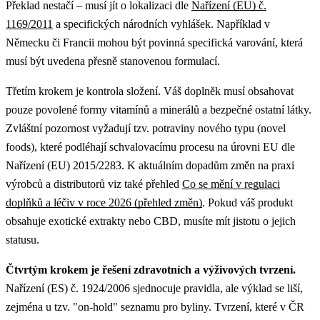
Překlad nestačí – musí jít o lokalizaci dle
Nařízení (EU) č.
1169/2011
a specifických národních vyhlášek. Například v
Německu či Francii mohou být povinná specifická varování, která
musí být uvedena přesně stanovenou formulací.
Třetím krokem je kontrola složení. Váš doplněk musí obsahovat
pouze povolené formy vitamínů a minerálů a bezpečné ostatní látky.
Zvláštní pozornost vyžadují tzv. potraviny nového typu (novel
foods), které podléhají schvalovacímu procesu na úrovni EU dle
Nařízení (EU) 2015/2283.
K aktuálním dopadům změn na praxi
výrobců a distributorů viz také přehled
Co se mění v regulaci
doplňků a léčiv v roce 2026 (přehled změn)
.
Pokud váš produkt
obsahuje exotické extrakty nebo CBD, musíte mít jistotu o jejich
statusu.
Čtvrtým krokem je řešení zdravotních a výživových tvrzení.
Nařízení (ES) č. 1924/2006 sjednocuje pravidla, ale výklad se liší,
zejména u tzv. "on-hold" seznamu pro byliny. Tvrzení, které v ČR