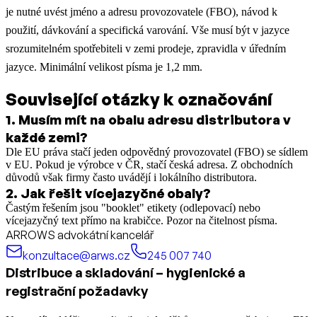
je nutné uvést jméno a adresu provozovatele (FBO), návod k
použití, dávkování a specifická varování. Vše musí být v jazyce
srozumitelném spotřebiteli v zemi prodeje, zpravidla v úředním
jazyce. Minimální velikost písma je 1,2 mm.
Související otázky k označování
1
.
Musím mít na obalu adresu distributora v
každé zemi?
Dle EU práva stačí jeden odpovědný provozovatel (FBO) se sídlem
v EU. Pokud je výrobce v ČR, stačí česká adresa. Z obchodních
důvodů však firmy často uvádějí i lokálního distributora.
2
.
Jak řešit vícejazyčné obaly?
Častým řešením jsou "booklet" etikety (odlepovací) nebo
vícejazyčný text přímo na krabičce. Pozor na čitelnost písma.
ARROWS advokátní kancelář
konzultace@arws.cz
245 007 740
Distribuce a skladování – hygienické a
registrační požadavky