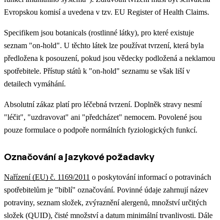
Evropskou komisí a uvedena v tzv. EU Register of Health Claims.
Specifikem jsou botanicals (rostlinné látky), pro které existuje
seznam "on-hold". U těchto látek lze používat tvrzení, která byla
předložena k posouzení, pokud jsou vědecky podložená a neklamou
spotřebitele. Přístup států k "on-hold" seznamu se však liší v
detailech vymáhání.
Absolutní zákaz platí pro léčebná tvrzení. Doplněk stravy nesmí
"léčit", "uzdravovat" ani "předcházet" nemocem. Povolené jsou
pouze formulace o podpoře normálních fyziologických funkcí.
Označování a jazykové požadavky
Nařízení (EU) č. 1169/2011
o poskytování informací o potravinách
spotřebitelům je "biblí" označování. Povinné údaje zahrnují název
potraviny, seznam složek, zvýraznění alergenů, množství určitých
složek (QUID), čisté množství a datum minimální trvanlivosti. Dále