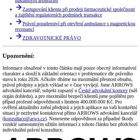
nákladným arbitrážím
Zastupování klienta při prodeji farmaceutické společnosti
a zajištění regulatorních podmínek transakce
Právní poradenství při otevření ambulance s magnetickou
rezonancí
ZDRAVOTNICKÉ PRÁVO
Upozornění:
Informace obsažené v tomto článku mají pouze obecný informativní
charakter a slouží k základní orientaci v problematice dle právního
stavu k roku 2026. Ačkoliv dbáme na maximální přesnost obsahu,
právní předpisy a jejich výklad se v čase vyvíjejí. Jsme ARROWS
advokátní kancelář, subjekt zapsaný u
České advokátní komory
(náš
orgán dohledu), a pro maximální bezpečí klientů jsme pojištěni pro
případ profesní odpovědnosti s limitem 400.000.000 Kč. Pro
ověření aktuálního znění předpisů a jejich aplikace na vaši konkrétní
situaci je nezbytné kontaktovat přímo ARROWS advokátní kancelář
(
konzultace@arws.cz
). Neneseme odpovědnost za případné škody
vzniklé samostatným užitím informací z tohoto článku bez předchozí
individuální právní konzultace.