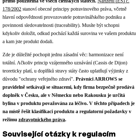
přímo použitelná ve všech členských státech.
Nařízení (ES) č.
178/2002
stanoví obecné principy potravinového práva, včetně
hlavní odpovědnosti provozovatele potravinářského podniku a
povinnosti sledovatelnosti (traceability). Musíte být schopni
kdykoliv doložit, odkud pochází každá surovina ve vašem produktu
a kam jste produkt dodali.
Zde je důležité pochopit jednu zásadní věc: harmonizace není
totální. Ačkoliv princip vzájemného uznávání (Cassis de Dijon)
teoreticky platí, u doplňků stravy státy často uplatňují výjimky z
důvodu "ochrany veřejného zdraví".
Právníci ARROWS se
pravidelně setkávají se situacemi, kdy firma bezpečně prodává
doplněk v Česku, ale v Německu nebo Rakousku je určitá
bylina v produktu považována za léčivo.
V těchto případech je
na místě řešit klasifikaci produktu a regulatorní požadavky v
režimu
zdravotnického práva
.
Související otázky k regulacím