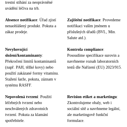
trestní stíhání za neoprávněné
uvádění léčiva na trh.
Absence notifikace
: Úřad zjistí
Zajištění notifikace
: Provedeme
nenaohlášený produkt. Pokuta a
notifikaci vaším jménem u
zákaz prodeje.
příslušných úřadů (BVL, Min.
Salute atd.).
Nevyhovující
Kontrola compliance
:
složení/kontaminanty
:
Posoudíme specifikace surovin a
Překročení limitů kontaminantů
navrhneme rozsah laboratorních
(např. PAH, těžké kovy) nebo
testů dle Nařízení (EU) 2023/915.
použití zakázané formy vitamínu.
Stažení šarže, pokuta, záznam v
systému RASFF.
Nepovolená tvrzení
: Použití
Revision etiket a marketingu
:
léčebných tvrzení nebo
Zkontrolujeme obaly, web i
neschválených zdravotních
sociální sítě a navrhneme legální,
tvrzení. Pokuta za klamání
ale marketingově funkční
spotřebitele.
formulace.