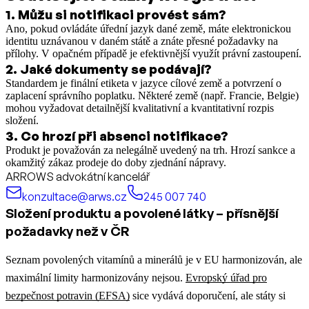
1
.
Můžu si notifikaci provést sám?
Ano, pokud ovládáte úřední jazyk dané země, máte elektronickou
identitu uznávanou v daném státě a znáte přesné požadavky na
přílohy. V opačném případě je efektivnější využít právní zastoupení.
2
.
Jaké dokumenty se podávají?
Standardem je finální etiketa v jazyce cílové země a potvrzení o
zaplacení správního poplatku. Některé země (např. Francie, Belgie)
mohou vyžadovat detailnější kvalitativní a kvantitativní rozpis
složení.
3
.
Co hrozí při absenci notifikace?
Produkt je považován za nelegálně uvedený na trh. Hrozí sankce a
okamžitý zákaz prodeje do doby zjednání nápravy.
ARROWS advokátní kancelář
konzultace@arws.cz
245 007 740
Složení produktu a povolené látky – přísnější
požadavky než v ČR
Seznam povolených vitamínů a minerálů je v EU harmonizován, ale
maximální limity harmonizovány nejsou.
Evropský úřad pro
bezpečnost potravin (EFSA)
sice vydává doporučení, ale státy si