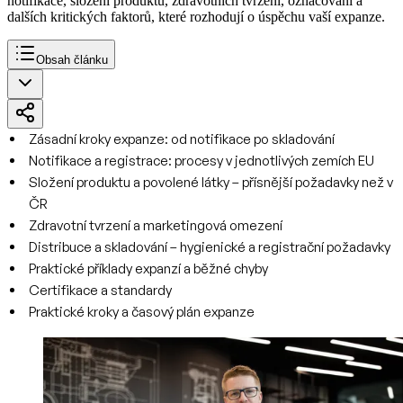
notifikace, složení produktu, zdravotních tvrzení, označování a
dalších kritických faktorů, které rozhodují o úspěchu vaší expanze.
Obsah článku
Zásadní kroky expanze: od notifikace po skladování
Notifikace a registrace: procesy v jednotlivých zemích EU
Složení produktu a povolené látky – přísnější požadavky než v
ČR
Zdravotní tvrzení a marketingová omezení
Distribuce a skladování – hygienické a registrační požadavky
Praktické příklady expanzí a běžné chyby
Certifikace a standardy
Praktické kroky a časový plán expanze