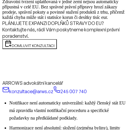
Zdravotní tvrzení uplatňovaná v jedné zemi nejsou automaticky
přípustná v celé EU. Bez správné právní přípravy hrozí zákazy
prodeje, správní pokuty a povinné stažení produktů z trhu, přičemž
každá chyba může stát i statisíce korun či desítky tisíc eur.
PLÁNUJETE EXPANZI DOPLŇKŮ STRAVY DO EU?
Kontaktujte nás, rádi Vám poskytneme komplexní právní
poradenství.
DOMLUVIT KONZULTACI
ARROWS advokátní kancelář
konzultace@arws.cz
245 007 740
Notifikace není automaticky univerzální: každý členský stát EU
má zpravidla vlastní notifikační proceduru a specifické
požadavky na předkládané podklady.
Harmonizace není absolutní: složení (zejména byliny), limity