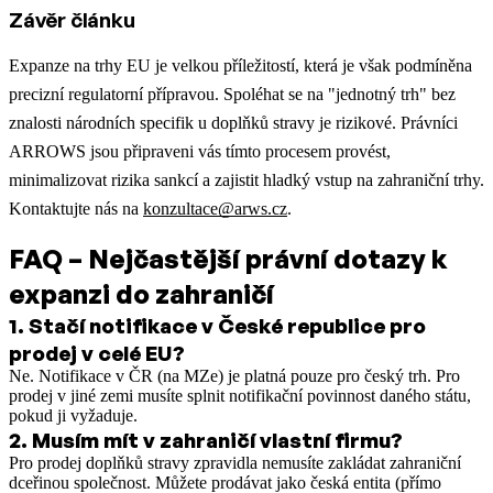
Závěr článku
Expanze na trhy EU je velkou příležitostí, která je však podmíněna
precizní regulatorní přípravou. Spoléhat se na "jednotný trh" bez
znalosti národních specifik u doplňků stravy je rizikové. Právníci
ARROWS jsou připraveni vás tímto procesem provést,
minimalizovat rizika sankcí a zajistit hladký vstup na zahraniční trhy.
Kontaktujte nás na
konzultace@arws.cz
.
FAQ – Nejčastější právní dotazy k
expanzi do zahraničí
1
.
Stačí notifikace v České republice pro
prodej v celé EU?
Ne. Notifikace v ČR (na MZe) je platná pouze pro český trh. Pro
prodej v jiné zemi musíte splnit notifikační povinnost daného státu,
pokud ji vyžaduje.
2
.
Musím mít v zahraničí vlastní firmu?
Pro prodej doplňků stravy zpravidla nemusíte zakládat zahraniční
dceřinou společnost. Můžete prodávat jako česká entita (přímo