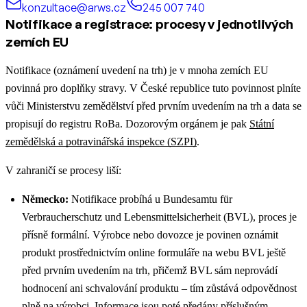
konzultace@arws.cz
245 007 740
Notifikace a registrace: procesy v jednotlivých
zemích EU
Notifikace (oznámení uvedení na trh) je v mnoha zemích EU
povinná pro doplňky stravy. V České republice tuto povinnost plníte
vůči Ministerstvu zemědělství před prvním uvedením na trh a data se
propisují do registru RoBa. Dozorovým orgánem je pak
Státní
zemědělská a potravinářská inspekce (SZPI)
.
V zahraničí se procesy liší:
Německo:
Notifikace probíhá u Bundesamtu für
Verbraucherschutz und Lebensmittelsicherheit (BVL), proces je
přísně formální. Výrobce nebo dovozce je povinen oznámit
produkt prostřednictvím online formuláře na webu BVL ještě
před prvním uvedením na trh, přičemž BVL sám neprovádí
hodnocení ani schvalování produktu – tím zůstává odpovědnost
plně na výrobci. Informace jsou poté předány příslušným