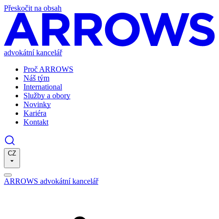
Přeskočit na obsah
advokátní kancelář
Proč ARROWS
Náš tým
International
Služby a obory
Novinky
Kariéra
Kontakt
CZ
ARROWS advokátní kancelář