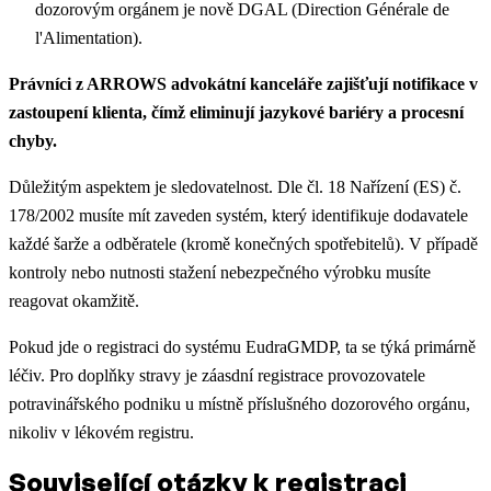
dozorovým orgánem je nově DGAL (Direction Générale de
l'Alimentation).
Právníci z ARROWS advokátní kanceláře zajišťují notifikace v
zastoupení klienta, čímž eliminují jazykové bariéry a procesní
chyby.
Důležitým aspektem je sledovatelnost. Dle čl. 18 Nařízení (ES) č.
178/2002 musíte mít zaveden systém, který identifikuje dodavatele
každé šarže a odběratele (kromě konečných spotřebitelů). V případě
kontroly nebo nutnosti stažení nebezpečného výrobku musíte
reagovat okamžitě.
Pokud jde o registraci do systému EudraGMDP, ta se týká primárně
léčiv. Pro doplňky stravy je záasdní registrace provozovatele
potravinářského podniku u místně příslušného dozorového orgánu,
nikoliv v lékovém registru.
Související otázky k registraci