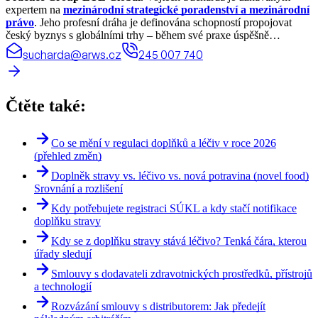
expertem na
mezinárodní strategické poradenství a mezinárodní
právo
. Jeho profesní dráha je definována schopností propojovat
český byznys s globálními trhy – během své praxe úspěšně
realizoval právní projekty a koordinoval spolupráci ve více než 70
sucharda@arws.cz
245 007 740
zemích světa.
Čtěte také:
Co se mění v regulaci doplňků a léčiv v roce 2026
(přehled změn)
Doplněk stravy vs. léčivo vs. nová potravina (novel food)
Srovnání a rozlišení
Kdy potřebujete registraci SÚKL a kdy stačí notifikace
doplňku stravy
Kdy se z doplňku stravy stává léčivo? Tenká čára, kterou
úřady sledují
Smlouvy s dodavateli zdravotnických prostředků, přístrojů
a technologií
Rozvázání smlouvy s distributorem: Jak předejít