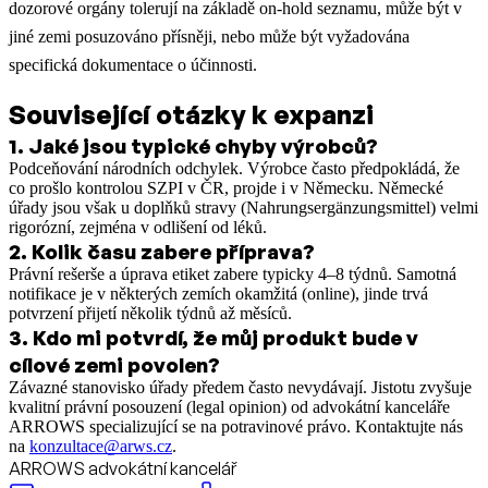
dozorové orgány tolerují na základě on-hold seznamu, může být v
jiné zemi posuzováno přísněji, nebo může být vyžadována
specifická dokumentace o účinnosti.
Související otázky k expanzi
1
.
Jaké jsou typické chyby výrobců?
Podceňování národních odchylek. Výrobce často předpokládá, že
co prošlo kontrolou SZPI v ČR, projde i v Německu. Německé
úřady jsou však u doplňků stravy (Nahrungsergänzungsmittel) velmi
rigorózní, zejména v odlišení od léků.
2
.
Kolik času zabere příprava?
Právní rešerše a úprava etiket zabere typicky 4–8 týdnů. Samotná
notifikace je v některých zemích okamžitá (online), jinde trvá
potvrzení přijetí několik týdnů až měsíců.
3
.
Kdo mi potvrdí, že můj produkt bude v
cílové zemi povolen?
Závazné stanovisko úřady předem často nevydávají. Jistotu zvyšuje
kvalitní právní posouzení (legal opinion) od advokátní kanceláře
ARROWS specializující se na potravinové právo. Kontaktujte nás
na
konzultace@arws.cz
.
ARROWS advokátní kancelář