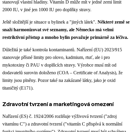
stanovují vlastní hladiny. Vitamín D může mít v jedné zemi limit
2000 IU, v jiné jen 1000 IU pro doplňky stravy.
Ještě složitější je situace u bylinek a "jiných látek".
Některé země se
snaží harmonizovat své seznamy, ale Německo má velmi
restriktivní přístup a mnoho bylin považuje primárně za léčiva.
Důležitá je také kontrola kontaminantů. Nařízení (EU) 2023/915
stanovuje přísné limity pro olovo, kadmium, rtuť, ale i pro
mykotoxiny či PAU v doplňcích stravy. Výrobce musí mít od
dodavatelů surovin doloženo (COA – Certificate of Analysis), že
limity jsou plněny. Pozor také na zakázané látky, jako je oxid
titaničitý (E171).
Zdravotní tvrzení a marketingová omezení
Nařízení (ES) č. 1924/2006 rozlišuje výživová tvrzení ("zdroj
vitamínu C") a zdravotní tvrzení ("vitamín C přispívá k normální
funkci imunitního systému"). Zdravotní tvrzení musí být schválena