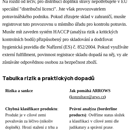
Na rozdíl od léčiv, pro distribuci doplňků stravy nepotřebujete v EU
speciální "distribuční licenci". Jste však provozovatelem
potravinářského podniku. Pokud zřizujete sklad v zahraničí, musíte
registrovat tuto provozovnu u místního úřadu pro kontrolu potravin.
Musíte mít zaveden systém HACCP (analýza rizik a kritických
kontrolních bodů) přizpůsobený pro skladování a dodržovat
hygienická pravidla dle Nařízení (ES) č. 852/2004. Pokud využíváte
externí fulfillment, povinnost registrace skladu dopadá na něj, vy ale
zůstáváte odpovědnou osobou za bezpečnost zboží.
Tabulka rizik a praktických dopadů
Rizika a sankce
Jak pomáhá ARROWS
(
konzultace@arws.cz
)
Chybná klasifikace produktu
:
Právní analýza (borderline
Produkt je v cílové zemi
products)
: Ověříme status složek
považován za léčivo (nikoliv
a klasifikaci v cílové zemi dle
doplněk). Hrozí stažení z trhu a
judikatury a správní praxe.