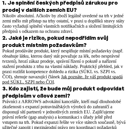
1
.
Je splnění českých předpisů zárukou pro
prodej v dalších zemích EU?
Nikoliv absolutní. Ačkoliv by zboží legálně uvedené na trh v jedné
zemi mělo mít přístup na trhy ostatní, v praxi u doplňků stravy státy
často vyžadují splnění vlastních notifikačních a složení limitujících
předpisů s odkazem na ochranu zdraví.
2
.
Jaké je riziko, pokud nepodřídím svůj
produkt místním požadavkům?
Pokud prodáváte produkt, který nesplňuje místní požadavky (např.
obsahuje látku, kterou daný stát považuje za lék, nebo nesprávné
tvrzení), hrozí zákaz prodeje, správní řízení o pokutě a nařízení
stažení produktu z trhu na vlastní náklady.
Praktický přehled, jak v
praxi rozlišit kompetence dohledu a rizika (SÚKL vs. SZPI vs.
ČOI), shrnuje navazující článek
Jak poznáte, že váš produkt spadá
pod SÚKL, SZPI nebo ČOI
.
3
.
Kdo zajistí, že bude můj produkt odpovídat
předpisům v cílové zemi?
Právníci z ARROWS advokátní kanceláře, kteří mají dlouhodobé
zkušenosti s expanzí potravinářských výrobců do zahraničí a
disponují sítí partnerů v jednotlivých zemích EU. Zajišťujeme
právní rešerše (gap analysis) a komunikaci s úřady ještě před
vstupem na trh.
Pokud expanzi řešíte ve více státech současně, bývá
užitečné zapojit i
mezinárodní právo
pro koordinaci požadavků