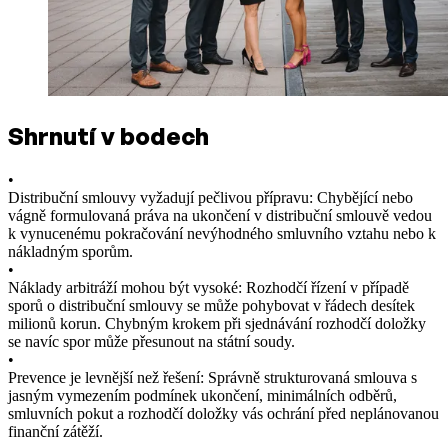
Shrnutí v bodech
•
Distribuční smlouvy vyžadují pečlivou přípravu: Chybějící nebo
vágně formulovaná práva na ukončení v distribuční smlouvě vedou
k vynucenému pokračování nevýhodného smluvního vztahu nebo k
nákladným sporům.
•
Náklady arbitráží mohou být vysoké: Rozhodčí řízení v případě
sporů o distribuční smlouvy se může pohybovat v řádech desítek
milionů korun. Chybným krokem při sjednávání rozhodčí doložky
se navíc spor může přesunout na státní soudy.
•
Prevence je levnější než řešení: Správně strukturovaná smlouva s
jasným vymezením podmínek ukončení, minimálních odběrů,
smluvních pokut a rozhodčí doložky vás ochrání před neplánovanou
finanční zátěží.