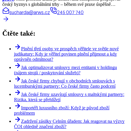
český byznys s globálními trhy – během své praxe úspěšně
realizoval právní projekty a koordinoval spolupráci ve více než 70
sucharda@arws.cz
245 007 740
zemích světa.
Čtěte také:
Plnění třetí osoby ve prospěch věřitele ve světle nové
judikatury: Kdy je věřitel povinen plnění přijmout a kdy
oprávněn odmítnout?
Jak optimalizovat smlouvy mezi entitami v holdingu
(nájem strojů / poskytování služeb)?
Jak české firmy chybují v obchodních smlouvách s
lucemburskými partnery: Co české firmy často podcení
Jak české firmy uzavírají smlouvy s maltskými partnery:
Rizika, která se přehlížejí
Importéři luxusního zboží: Když je původ zboží
problémem
Zadržení zásilky Celním úřadem: Jak reagovat na výzvy
ČOI ohledně značení zboží?