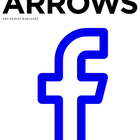
advokátní kancelář