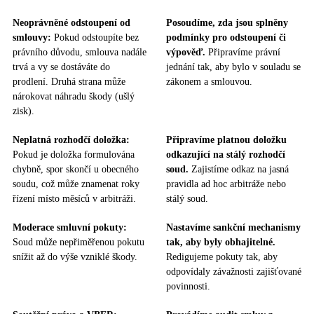
Neoprávněné odstoupení od
Posoudíme, zda jsou splněny
smlouvy:
Pokud odstoupíte bez
podmínky pro odstoupení či
právního důvodu, smlouva nadále
výpověď.
Připravíme právní
trvá a vy se dostáváte do
jednání tak, aby bylo v souladu se
prodlení. Druhá strana může
zákonem a smlouvou.
nárokovat náhradu škody (ušlý
zisk).
Neplatná rozhodčí doložka:
Připravíme platnou doložku
Pokud je doložka formulována
odkazující na stálý rozhodčí
chybně, spor skončí u obecného
soud.
Zajistíme odkaz na jasná
soudu, což může znamenat roky
pravidla ad hoc arbitráže nebo
řízení místo měsíců v arbitráži.
stálý soud.
Moderace smluvní pokuty:
Nastavíme sankční mechanismy
Soud může nepřiměřenou pokutu
tak, aby byly obhajitelné.
snížit až do výše vzniklé škody.
Redigujeme pokuty tak, aby
odpovídaly závažnosti zajišťované
povinnosti.