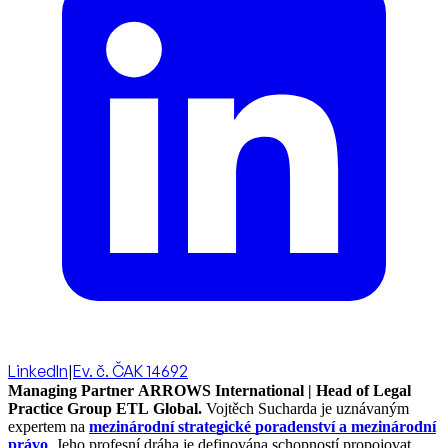
LinkedIn
|
Ev. č. ČAK 14692
Managing Partner ARROWS International | Head of Legal
Practice Group ETL Global.
Vojtěch Sucharda je uznávaným
expertem na
mezinárodní strategické poradenství a mezinárodní
právo
. Jeho profesní dráha je definována schopností propojovat