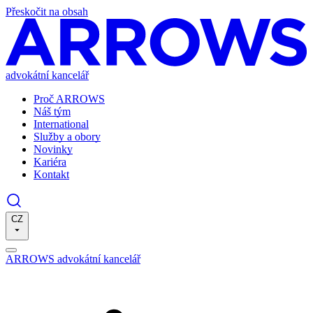
Přeskočit na obsah
advokátní kancelář
Proč ARROWS
Náš tým
International
Služby a obory
Novinky
Kariéra
Kontakt
CZ
ARROWS advokátní kancelář