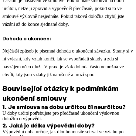
Zásadní je nastavení ve smlouvě. Pokud máte smlouvu na dobu
určitou, nelze ji zpravidla vypovědět předčasně, pokud si to ve
smlouvě výslovně nesjednáte. Pokud taková doložka chybí, jste
vázáni až do konce sjednané doby.
Dohoda o ukončení
Nejčistší způsob je písemná dohoda o ukončení závazku. Strany si v
ní vyjasní, kdy vztah končí, jak se vypořádají sklady a zda si
navzájem něco dluží. V praxi je však dohoda často nemožná ve
chvíli, kdy jsou vztahy již narušené a hrozí spor.
Související otázky k podmínkám
ukončení smlouvy
1
.
Je smlouva na dobu určitou či neurčitou?
U doby určité potřebujete pro předčasné ukončení výslovnou
doložku o výpovědi.
2
.
Jaká je délka výpovědní doby?
Výpovědní doba určuje, jak dlouho musíte setrvat ve vztahu po