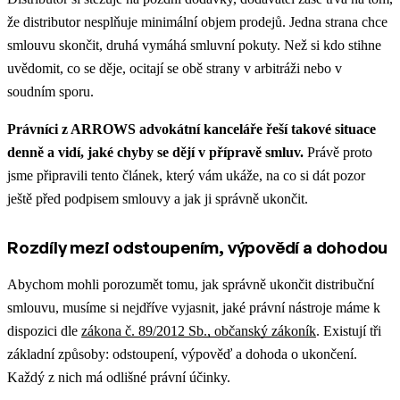
že distributor nesplňuje minimální objem prodejů. Jedna strana chce
smlouvu skončit, druhá vymáhá smluvní pokuty. Než si kdo stihne
uvědomit, co se děje, ocitají se obě strany v arbitráži nebo v
soudním sporu.
Právníci z ARROWS advokátní kanceláře řeší takové situace
denně a vidí, jaké chyby se dějí v přípravě smluv.
Právě proto
jsme připravili tento článek, který vám ukáže, na co si dát pozor
ještě před podpisem smlouvy a jak ji správně ukončit.
Rozdíly mezi odstoupením, výpovědí a dohodou
Abychom mohli porozumět tomu, jak správně ukončit distribuční
smlouvu, musíme si nejdříve vyjasnit, jaké právní nástroje máme k
dispozici dle
zákona č. 89/2012 Sb., občanský zákoník
. Existují tři
základní způsoby: odstoupení, výpověď a dohoda o ukončení.
Každý z nich má odlišné právní účinky.