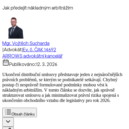
Jak předejít nákladným arbitrážím
Mgr. Vojtěch Sucharda
|
Advokát
|
Ev. č. ČAK 14692
ARROWS advokátní kancelář
Publikováno:
12. 3. 2026
Ukončení distribuční smlouvy představuje jeden z nejnáročnějších
právních problémů, se kterým se podnikatelé setkávají. Chybný
postup či nesprávně formulované podmínky mohou vést k
nákladným arbitrážím. V tomto článku se dozvíte, jak správně
strukturovat smlouvu a jak minimalizovat právní rizika spojená s
ukončením obchodního vztahu dle legislativy pro rok 2026.
Obsah článku