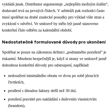
vykládá jinak. Distributor argumentuje „nejlepším možným úsilím“,
dodavatel trvá na pevných číslech. V arbitráži pak rozhodci často
musí spoléhat na drahé znalecké posudky pro výklad vůle stran a
zvyklostí v odvětví. Ve smlouvě by mělo být jasně stanoveno
konkrétní číslo odběru za kalendářní období.
Nedostatečně formulované důvody pro ukončení
Spoléhat se pouze na zákonnou definici „podstatného porušení“ je
riskantní. Mnohem bezpečnější je, když si strany ve smlouvě jasně
dohodnou konkrétní důvody pro odstoupení, například:
nedosažení minimálního obratu ve dvou po sobě jdoucích
čtvrtletích,
prodlení s úhradou faktury delší než 30 dní,
porušení pravidel pro nakládání s duševním vlastnictvím
(brandem),