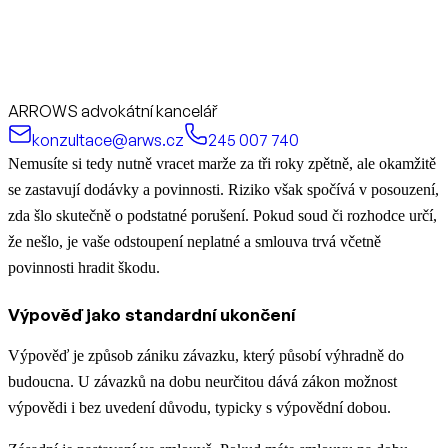
ARROWS advokátní kancelář
konzultace@arws.cz
245 007 740
Nemusíte si tedy nutně vracet marže za tři roky zpětně, ale okamžitě
se zastavují dodávky a povinnosti. Riziko však spočívá v posouzení,
zda šlo skutečně o podstatné porušení. Pokud soud či rozhodce určí,
že nešlo, je vaše odstoupení neplatné a smlouva trvá včetně
povinnosti hradit škodu.
Výpověď jako standardní ukončení
Výpověď je způsob zániku závazku, který působí výhradně do
budoucna. U závazků na dobu neurčitou dává zákon možnost
výpovědi i bez uvedení důvodu, typicky s výpovědní dobou.