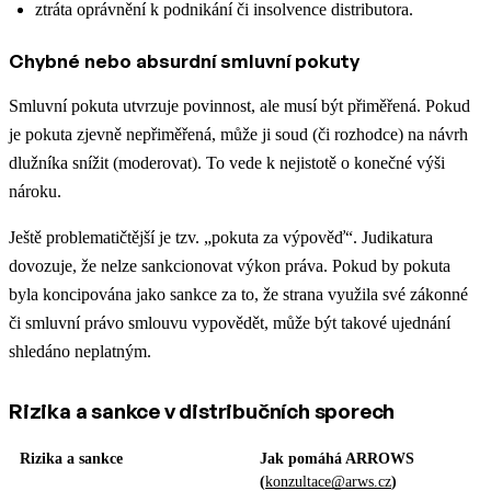
ztráta oprávnění k podnikání či insolvence distributora.
Chybné nebo absurdní smluvní pokuty
Smluvní pokuta utvrzuje povinnost, ale musí být přiměřená. Pokud
je pokuta zjevně nepřiměřená, může ji soud (či rozhodce) na návrh
dlužníka snížit (moderovat). To vede k nejistotě o konečné výši
nároku.
Ještě problematičtější je tzv. „pokuta za výpověď“. Judikatura
dovozuje, že nelze sankcionovat výkon práva. Pokud by pokuta
byla koncipována jako sankce za to, že strana využila své zákonné
či smluvní právo smlouvu vypovědět, může být takové ujednání
shledáno neplatným.
Rizika a sankce v distribučních sporech
Rizika a sankce
Jak pomáhá ARROWS
(
konzultace@arws.cz
)