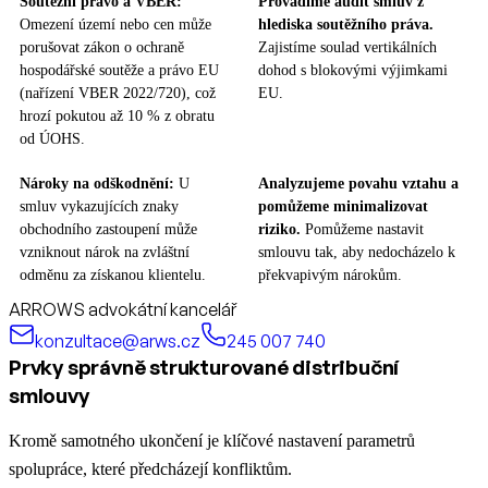
Soutěžní právo a VBER:
Provádíme audit smluv z
Omezení území nebo cen může
hlediska soutěžního práva.
porušovat zákon o ochraně
Zajistíme soulad vertikálních
hospodářské soutěže a právo EU
dohod s blokovými výjimkami
(nařízení VBER 2022/720), což
EU.
hrozí pokutou až 10 % z obratu
od ÚOHS.
Nároky na odškodnění:
U
Analyzujeme povahu vztahu a
smluv vykazujících znaky
pomůžeme minimalizovat
obchodního zastoupení může
riziko.
Pomůžeme nastavit
vzniknout nárok na zvláštní
smlouvu tak, aby nedocházelo k
odměnu za získanou klientelu.
překvapivým nárokům.
ARROWS advokátní kancelář
konzultace@arws.cz
245 007 740
Prvky správně strukturované distribuční
smlouvy
Kromě samotného ukončení je klíčové nastavení parametrů
spolupráce, které předcházejí konfliktům.