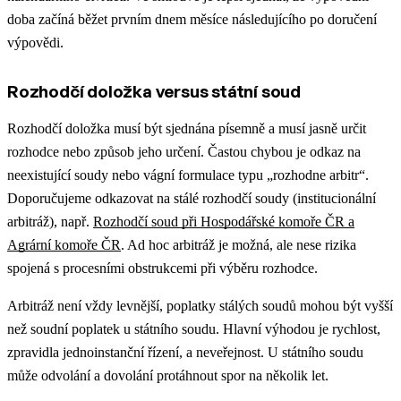
doba začíná běžet prvním dnem měsíce následujícího po doručení
výpovědi.
Rozhodčí doložka versus státní soud
Rozhodčí doložka musí být sjednána písemně a musí jasně určit
rozhodce nebo způsob jeho určení. Častou chybou je odkaz na
neexistující soudy nebo vágní formulace typu „rozhodne arbitr“.
Doporučujeme odkazovat na stálé rozhodčí soudy (institucionální
arbitráž), např.
Rozhodčí soud při Hospodářské komoře ČR a
Agrární komoře ČR
. Ad hoc arbitráž je možná, ale nese rizika
spojená s procesními obstrukcemi při výběru rozhodce.
Arbitráž není vždy levnější, poplatky stálých soudů mohou být vyšší
než soudní poplatek u státního soudu. Hlavní výhodou je rychlost,
zpravidla jednoinstanční řízení, a neveřejnost. U státního soudu
může odvolání a dovolání protáhnout spor na několik let.