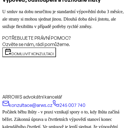
U smluv na dobu neurčitou je standardní výpovědní doba 3 měsíce,
ale strany si mohou sjednat jinou. Dlouhá doba dává jistotu, ale
snižuje flexibilitu v případě potřeby rychlé změny.
POTŘEBUJETE PRÁVNÍ POMOC?
Ozvěte se nám, rádi pomůžeme.
DOMLUVIT KONZULTACI
ARROWS advokátní kancelář
konzultace@arws.cz
245 007 740
Počátek běhu lhůty - v praxi vznikají spory o to, kdy lhůta začíná
běžet. Zákonná úprava u čtvrtletních výpovědí stanoví konec
kalendářního čtvrtletí. Ve smlouvě je lepší sjednat, že výpovědní