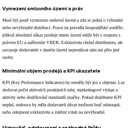
Vymezení smluvního území a práv
Musí být jasně vymezeno smluvní území a zda se jedná o výhradní
nebo nevýhradní distribuci. Pozor na pravidla hospodářské soutěže,
jelikož absolutní zákaz prodeje mimo území může být v rozporu s
právem EU a nařízením VBER. Exkluzivita chrání distributora, ale
zavazuje dodavatele v daném území neprodávat sám ani přes jiné
osoby.
Minimální objem prodejů a KPI ukazatele
KPI (Key Performance Indicators) by neměly být jen o objemu. Lze
sledovat počet aktivních prodejních míst, marketingové výdaje a
aktivity nebo dodržování standardů značky. Pokud distributor KPI
neplní, smlouva by měla dodavateli dávat možnost buď odstoupit,
nebo odejmout exkluzivitu a změnit vztah na nevýhradní.
Výpověď, odstoupení a rozhodné lhůty