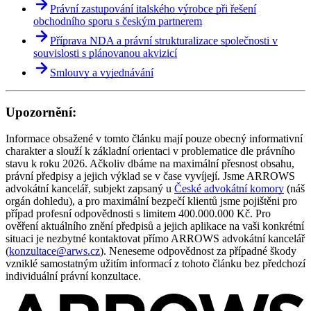
Právní zastupování italského výrobce při řešení
obchodního sporu s českým partnerem
Příprava NDA a právní strukturalizace společnosti v
souvislosti s plánovanou akvizicí
Smlouvy a vyjednávání
Upozornění:
Informace obsažené v tomto článku mají pouze obecný informativní
charakter a slouží k základní orientaci v problematice dle právního
stavu k roku 2026. Ačkoliv dbáme na maximální přesnost obsahu,
právní předpisy a jejich výklad se v čase vyvíjejí. Jsme ARROWS
advokátní kancelář, subjekt zapsaný u
České advokátní komory
(náš
orgán dohledu), a pro maximální bezpečí klientů jsme pojištěni pro
případ profesní odpovědnosti s limitem 400.000.000 Kč. Pro
ověření aktuálního znění předpisů a jejich aplikace na vaši konkrétní
situaci je nezbytné kontaktovat přímo ARROWS advokátní kancelář
(
konzultace@arws.cz
). Neneseme odpovědnost za případné škody
vzniklé samostatným užitím informací z tohoto článku bez předchozí
individuální právní konzultace.