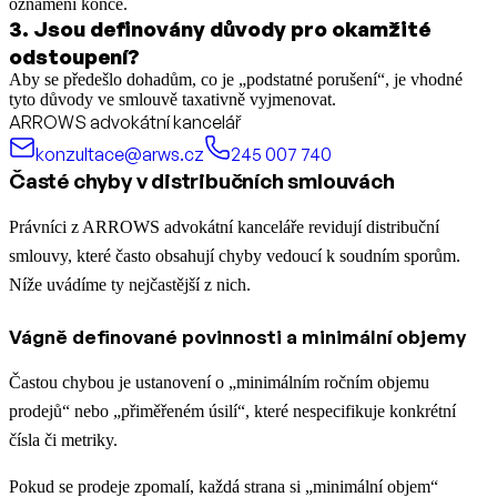
oznámení konce.
3
.
Jsou definovány důvody pro okamžité
odstoupení?
Aby se předešlo dohadům, co je „podstatné porušení“, je vhodné
tyto důvody ve smlouvě taxativně vyjmenovat.
ARROWS advokátní kancelář
konzultace@arws.cz
245 007 740
Časté chyby v distribučních smlouvách
Právníci z ARROWS advokátní kanceláře revidují distribuční
smlouvy, které často obsahují chyby vedoucí k soudním sporům.
Níže uvádíme ty nejčastější z nich.
Vágně definované povinnosti a minimální objemy
Častou chybou je ustanovení o „minimálním ročním objemu
prodejů“ nebo „přiměřeném úsilí“, které nespecifikuje konkrétní
čísla či metriky.
Pokud se prodeje zpomalí, každá strana si „minimální objem“