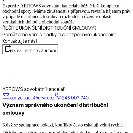
•
Experti z ARROWS advokátní kanceláře běžně řeší komplexní
obchodní spory: Máme zkušenosti s přípravou, revizí a hájením práv
v případě distribučních smluv a rozhodčích řízení v oblasti
vertikálních dohod a obchodní soutěže.
ŘEŠÍTE UKONČENÍ DISTRIBUČNÍ SMLOUVY?
Pomůžeme Vám s hladkým a bezpečným ukončením.
Kontaktujte nás!
DOMLUVIT KONZULTACI
ARROWS advokátní kancelář
konzultace@arws.cz
245 007 740
Význam správného ukončení distribuční
smlouvy
Když se spolupráce pokazí, konflikty často eskalují velmi rychle.
Distributor si stěžuje na pozdní dodávky, dodavatel zase trvá na tom,