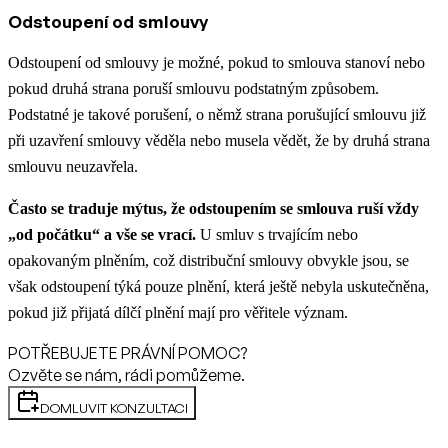
Odstoupení od smlouvy
Odstoupení od smlouvy je možné, pokud to smlouva stanoví nebo
pokud druhá strana poruší smlouvu podstatným způsobem.
Podstatné je takové porušení, o němž strana porušující smlouvu již
při uzavření smlouvy věděla nebo musela vědět, že by druhá strana
smlouvu neuzavřela.
Často se traduje mýtus, že odstoupením se smlouva ruší vždy
„od počátku“ a vše se vrací.
U smluv s trvajícím nebo
opakovaným plněním, což distribuční smlouvy obvykle jsou, se
však odstoupení týká pouze plnění, která ještě nebyla uskutečněna,
pokud již přijatá dílčí plnění mají pro věřitele význam.
POTŘEBUJETE PRÁVNÍ POMOC?
Ozvěte se nám, rádi pomůžeme.
DOMLUVIT KONZULTACI