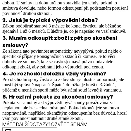
dobou. U smluv na dobu určitou zpravidla jen tehdy, pokud to
smlouva dovoluje, nebo formou odstoupení při podstatném porušení
povinností druhou stranou.
2
.
Jaká je typická výpovědní doba?
Zákon podpůrně stanoví 3 měsíce ke konci čtvrtletí, ale běžně se
sjednává 1 až 6 měsíců. Důležité je, co je napsáno ve vaší smlouvě.
3
.
Musím odkoupit zboží zpět po skončení
smlouvy?
Ze zákona tato povinnost automaticky nevyplývá, pokud nejde o
specifické případy konsignačních skladů či komise. Je to věcí
dohody ve smlouvě, kde se často sjednává právo dodavatele
odkoupit zboží, aby zabránil jeho výprodeji pod cenou.
4
.
Je rozhodčí doložka vždy výhodná?
Pro obchodní spory často ano z důvodu rychlosti a odbornosti, ale
musí být správně napsaná. Špatná doložka je horší než žádná,
přičemž u menších sporů může být státní soud levnější variantou.
5
.
Hrozí mi pokuta za ukončení smlouvy?
Pokuta za samotný akt výpovědi bývá soudy považována za
neplatnou, ale lze sjednat odstupné. Pokud ukončujete smlouvu
neoprávněně, například okamžitým odstoupením bez důvodu, hrozí
vám povinnost nahradit druhé straně škodu.
MÁTE DALŠÍ DOTAZY? OZVĚTE SE NÁM